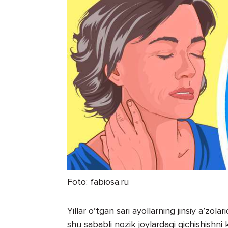
Foto: fabiosa.ru
Yillar o’tgan sari ayollarning jinsiy a’zolar
shu sababli nozik joylardagi qichishishni k