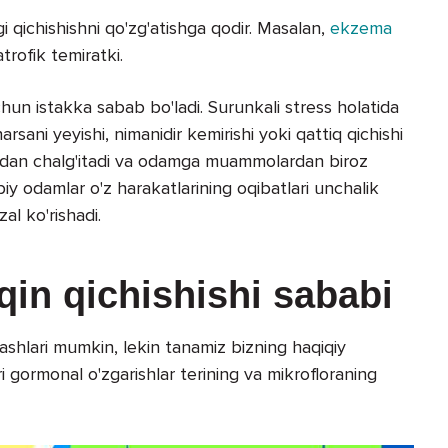
agi qichishishni qo'zg'atishga qodir. Masalan,
ekzema
trofik temiratki.
chun istakka sabab bo'ladi. Surunkali stress holatida
rsani yeyishi, nimanidir kemirishi yoki qattiq qichishi
adan chalg'itadi va odamga muammolardan biroz
biy odamlar o'z harakatlarining oqibatlari unchalik
zal ko'rishadi.
qin qichishishi sababi
shlari mumkin, lekin tanamiz bizning haqiqiy
ri gormonal o'zgarishlar terining va mikrofloraning