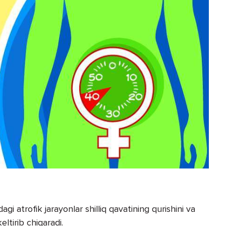
idagi atrofik jarayonlar shilliq qavatining qurishini va
eltirib chiqaradi.