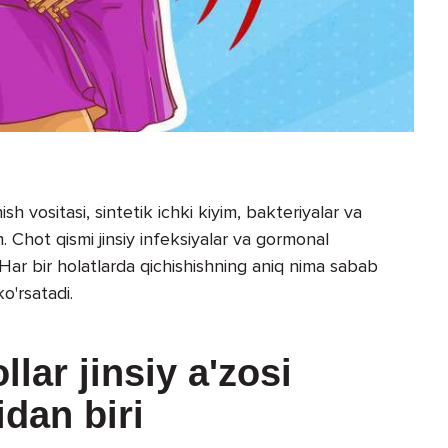
h vositasi, sintetik ichki kiyim, bakteriyalar va
. Chot qismi jinsiy infeksiyalar va gormonal
 Har bir holatlarda qichishishning aniq nima sabab
ko'rsatadi.
llar jinsiy a'zosi
idan biri