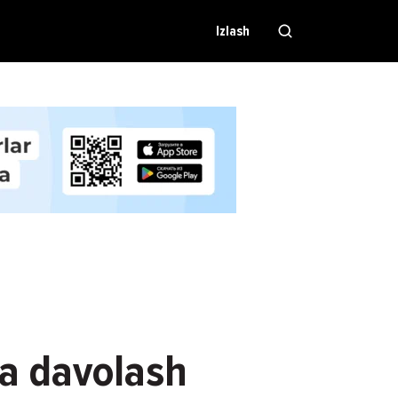
Izlash
 va davolash