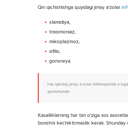
Qin qichishishga quyidagi jinsiy a'zolar
inf
xlamidiya,
trixomoniaz,
mikoplazmoz,
sifilis,
gonoreya.
Har qanday jinsiy a'zolar infeksiyasida o'ziga
qichishishdir
Kasalliklarning har biri o'ziga xos asora
borishni kechiktirmaslik kerak. Shunday 