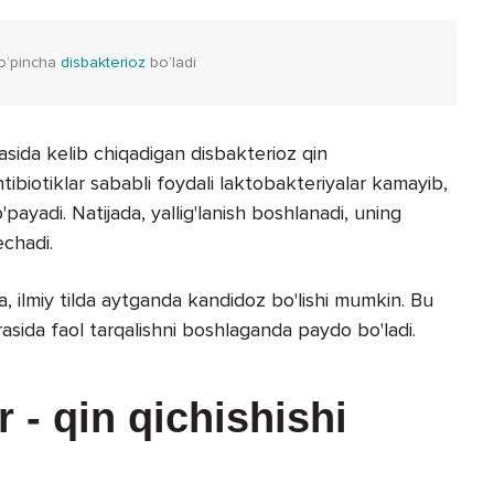
ko’pincha
disbakterioz
bo’ladi
ijasida kelib chiqadigan disbakterioz qin
Antibiotiklar sababli foydali laktobakteriyalar kamayib,
ayadi. Natijada, yallig'lanish boshlanadi, uning
echadi.
sa, ilmiy tilda aytganda kandidoz bo'lishi mumkin. Bu
rasida faol tarqalishni boshlaganda paydo bo'ladi.
r
- qin qichishishi