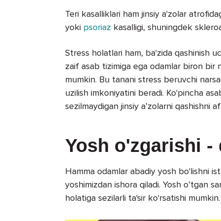
Teri kasalliklari ham jinsiy a'zolar atrofid
yoki
psoriaz
kasalligi, shuningdek skleroa
Stress holatlari ham, ba'zida qashinish u
zaif asab tizimiga ega odamlar biron bir na
mumkin. Bu tanani stress beruvchi nars
uzilish imkoniyatini beradi. Ko'pincha asa
sezilmaydigan jinsiy a’zolarni qashishni af
Yosh o'zgarishi
- 
Hamma odamlar abadiy yosh bo'lishni ista
yoshimizdan ishora qiladi. Yosh o’tgan sa
holatiga sezilarli ta'sir ko'rsatishi mumkin.