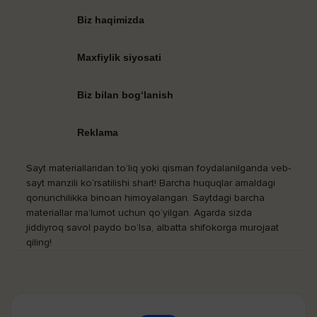
Biz haqimizda
Maxfiylik siyosati
Biz bilan bog‘lanish
Reklama
Sayt materiallaridan to‘liq yoki qisman foydalanilganda veb-
sayt manzili ko‘rsatilishi shart! Barcha huquqlar amaldagi
qonunchilikka binoan himoyalangan. Saytdagi barcha
materiallar ma’lumot uchun qo‘yilgan. Agarda sizda
jiddiyroq savol paydo bo‘lsa, albatta shifokorga murojaat
qiling!