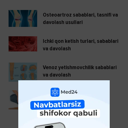
Osteoartroz sabablari, tasnifi va
davolash usullari
Ichki qon ketish turlari, sabablari
va davolash
Venoz yetishmovchilik sabablari
va davolash
Revmatizm kasalligidan
saqlaning!
KO'PROQ KO'RSATISH