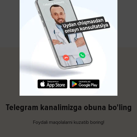
Avitsenna.uz
Telegram kanalimizga obuna bo'ling
Foydali maqolalarni kuzatib boring!