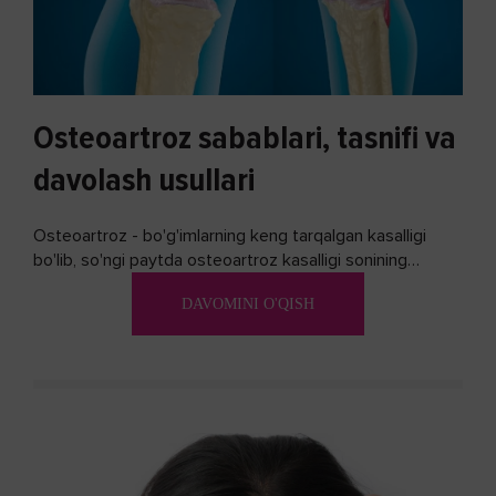
Osteoartroz sabablari, tasnifi va
davolash usullari
Osteoartroz - bo'g'imlarning keng tarqalgan kasalligi
bo'lib, so'ngi paytda osteoartroz kasalligi sonining
ko'payishi tendentsiyasi mavjud...
DAVOMINI O'QISH