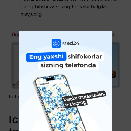
quloq bitishi va sovuq ter kabi belgilar
mavjudligi.
Foto: гб1камышин.рф
Ichki qon ketishini