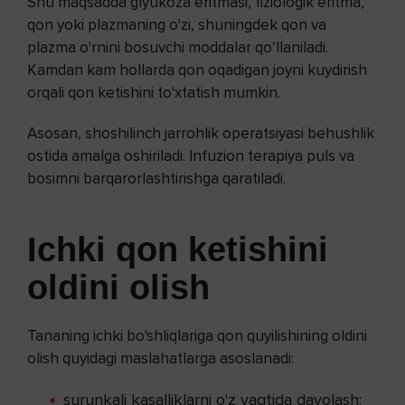
Shu maqsadda glyukoza eritmasi, fiziologik eritma,
qon yoki plazmaning o'zi, shuningdek qon va
plazma o'rnini bosuvchi moddalar qo’llaniladi.
Kamdan kam hollarda qon oqadigan joyni kuydirish
orqali qon ketishini to'xtatish mumkin.
Asosan, shoshilinch jarrohlik operatsiyasi behushlik
ostida amalga oshiriladi. Infuzion terapiya puls va
bosimni barqarorlashtirishga qaratiladi.
Ichki qon ketishini
oldini olish
Tananing ichki bo'shliqlariga qon quyilishining oldini
olish quyidagi maslahatlarga asoslanadi:
surunkali kasalliklarni o'z vaqtida davolash;