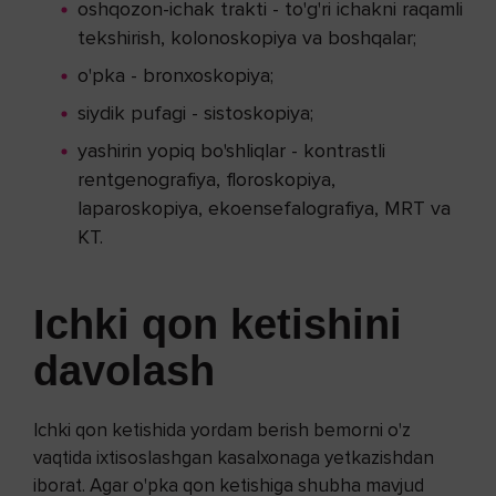
oshqozon-ichak trakti - to'g'ri ichakni raqamli
tekshirish, kolonoskopiya va boshqalar;
o'pka - bronxoskopiya;
siydik pufagi - sistoskopiya;
yashirin yopiq bo'shliqlar - kontrastli
rentgenografiya, floroskopiya,
laparoskopiya, ekoensefalografiya, MRT va
KT.
Ichki qon ketishini
davolash
Ichki qon ketishida yordam berish bemorni o'z
vaqtida ixtisoslashgan kasalxonaga yetkazishdan
iborat. Agar o'pka qon ketishiga shubha mavjud