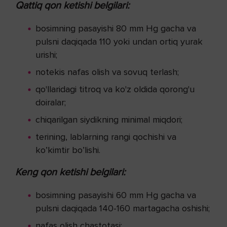
Qattiq qon ketishi belgilari:
bosimning pasayishi 80 mm Hg gacha va
pulsni daqiqada 110 yoki undan ortiq yurak
urishi;
notekis nafas olish va sovuq terlash;
qo'llaridagi titroq va ko'z oldida qorong'u
doiralar;
chiqarilgan siydikning minimal miqdori;
terining, lablarning rangi qochishi va
ko’kimtir bo’lishi.
Keng qon ketishi belgilari:
bosimning pasayishi 60 mm Hg gacha va
pulsni daqiqada 140-160 martagacha oshishi;
nafas olish chastotasi;