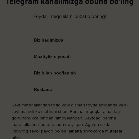
Telegram kanalimizga obuna bo'ling
Foydali maqolalarni kuzatib boring!
Biz haqimizda
Maxfiylik siyosati
Biz bilan bog‘lanish
Reklama
Sayt materiallaridan to‘liq yoki qisman foydalanilganda veb-
sayt manzili ko‘rsatilishi shart! Barcha huquqlar amaldagi
qonunchilikka binoan himoyalangan. Saytdagi barcha
materiallar ma’lumot uchun qo‘yilgan. Agarda sizda
jiddiyroq savol paydo bo‘lsa, albatta shifokorga murojaat
qiling!