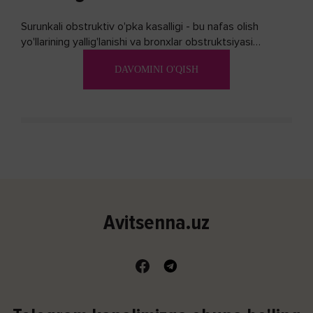
Surunkali obstruktiv o'pka kasalligi - bu nafas olish
yo'llarining yallig'lanishi va bronxlar obstruktsiyasi
(shishishi) bilan tavsiflangan...
DAVOMINI O'QISH
Avitsenna.uz