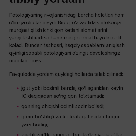
Patologiyaning rivojlanishidagi barcha holatlari ham
o'limga olib kelmaydi. Biroq, o'z vaqtida shifokorga
murojaat qilish ichki qon ketishi alomatlarini
yengillashtiradi va bemorning normal hayotiga olib
keladi. Bundan tashqari, haqiqiy sabablarni aniqlash
qiyinligi sababli patologiyani o'zingiz davolashingiz
mumkin emas.
Favqulodda yordam quyidagi hollarda talab qilinadi:
jgut yoki bosimli bandaj qo'llaganidan keyin
10 daqiqadan so'ng qon to'xtamadi;
qonning chiqishi oqimli sodir bo'ladi;
qorin bo'shlig'i va ko'krak qafasida chuqur
yara borligi;
kuchli zaiflik, rangpar teri, ko'k oyoq-qo'llar,