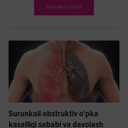
aylanadi. Ushbu noxush alomatlardan xalos bo'lishning
DAVOMINI O'QISH
biron bir usuli bormi?
Surunkali obstruktiv o'pka
kasalligi sababi va davolash