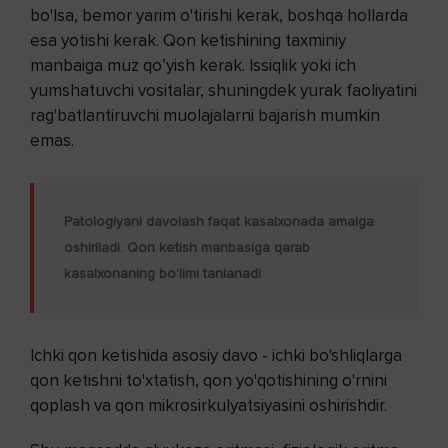
bo'lsa, bemor yarim o'tirishi kerak, boshqa hollarda
esa yotishi kerak. Qon ketishining taxminiy
manbaiga muz qo’yish kerak. Issiqlik yoki ich
yumshatuvchi vositalar, shuningdek yurak faoliyatini
rag'batlantiruvchi muolajalarni bajarish mumkin
emas.
Patologiyani davolash faqat kasalxonada amalga
oshiriladi. Qon ketish manbasiga qarab
kasalxonaning bo'limi tanlanadi
Ichki qon ketishida asosiy davo - ichki bo'shliqlarga
qon ketishni to'xtatish, qon yo'qotishining o'rnini
qoplash va qon mikrosirkulyatsiyasini oshirishdir.