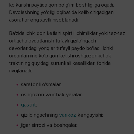
ko'karishi paytida qon bo’g’im bo'shlig’iga oqadi.
Davolashning yo'qligi oqibatida kelib chiqadigan
asoratlar eng xavfli hisoblanadi.
Ba'zida ichki qon ketishi spirtli ichimliklar yoki tez-tez
ortiqcha ovqatlanish tufayli qizilo'ngach
devorlaridagi yoriqlar tufayli paydo bo'ladi. Ichki
organlarning ko'p qon ketishi oshqozon-ichak
traktining quyidagi surunkali kasalliklari fonida
rivojlanadi:
saratonli o'smalar;
oshqozon va ichak yaralari;
gastrit
;
qizilo'ngachning
varikoz
kengayishi;
jigar sirrozi va boshqalar.