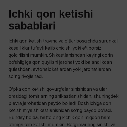
Ichki qon ketishi
sabablari
Ichki qon ketish travma va o'tkir bosqichda surunkali
kasalliklar tufayli kelib chiqishi yoki e'tiborsiz
qoldirilishi mumkin. Shikastlanishdan keyingi qorin
bo'shlig'iga qon quyilishi jarohat yoki balandlikdan
qulashdan, avtohalokatlardan yoki jarohatlardan
so’ng rivojlanadi.
O'pka qon ketishi qovurg'alar sinishidan va ular
orasidagi tomirlarning shikastlanishidan, shuningdek
plevra jarohatidan paydo bo'ladi. Bosh ichiga qon
ketish miya shikastlanishidan so'ng paydo bo'ladi.
Bunday holda, hatto eng kichik qon miqdori ham
o'limga olib kelishi mumkin. Bo’g’imarning sinishi va