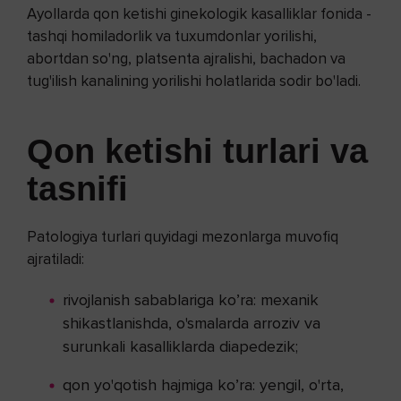
Ayollarda qon ketishi ginekologik kasalliklar fonida -
tashqi homiladorlik va tuxumdonlar yorilishi,
abortdan so'ng, platsenta ajralishi, bachadon va
tug'ilish kanalining yorilishi holatlarida sodir bo'ladi.
Qon ketishi turlari va
tasnifi
Patologiya turlari quyidagi mezonlarga muvofiq
ajratiladi:
rivojlanish sabablariga ko’ra: mexanik
shikastlanishda, o'smalarda arroziv va
surunkali kasalliklarda diapedezik;
qon yo'qotish hajmiga ko’ra: yengil, o'rta,