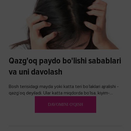
Qazg'oq paydo bo'lishi sabablari
va uni davolash
Bosh terisidagi mayda yoki katta teri bo’laklari ajralishi -
qazg’oq deyiladi. Ular katta miqdorda bo’lsa, kiyim-
kechakka tushib, yoqimsiz...
DAVOMINI O'QISH