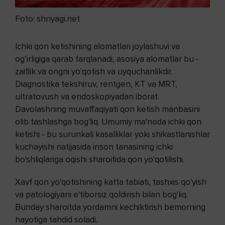
Foto: shnyagi.net
Ichki qon ketishining alomatlari joylashuvi va
og’irligiga qarab farqlanadi, asosiya alomatlar bu -
zaiflik va ongni yo'qotish va uyquchanlikdir.
Diagnostika tekshiruv, rentgen, KT va MRT,
ultratovush va endoskopiyadan iborat.
Davolashning muvaffaqiyati qon ketish manbasini
olib tashlashga bog'liq. Umumiy ma'noda ichki qon
ketishi - bu surunkali kasalliklar yoki shikastlanishlar
kuchayishi natijasida inson tanasining ichki
bo'shliqlariga oqishi sharoitida qon yo'qotilishi.
Xavf qon yo'qotishining katta tabiati, tashxis qo'yish
va patologiyani e'tiborsiz qoldirish bilan bog'liq.
Bunday sharoitda yordamni kechiktirish bemorning
hayotiga tahdid soladi.