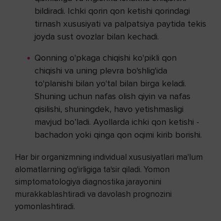
bildiradi. Ichki qorin qon ketishi qorindagi
tirnash xususiyati va palpatsiya paytida tekis
joyda sust ovozlar bilan kechadi.
Qonning o'pkaga chiqishi ko'pikli qon
chiqishi va uning plevra bo'shlig'ida
to'planishi bilan yo'tal bilan birga keladi.
Shuning uchun nafas olish qiyin va nafas
qisilishi, shuningdek, havo yetishmasligi
mavjud bo’ladi. Ayollarda ichki qon ketishi -
bachadon yoki qinga qon oqimi kirib borishi.
Har bir organizmning individual xususiyatlari ma'lum
alomatlarning og'irligiga ta'sir qiladi. Yomon
simptomatologiya diagnostika jarayonini
murakkablashtiradi va davolash prognozini
yomonlashtiradi.