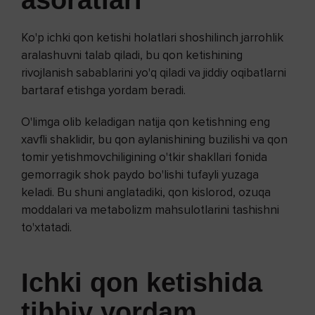
asoratlari
Ko'p ichki qon ketishi holatlari shoshilinch jarrohlik
aralashuvni talab qiladi, bu qon ketishining
rivojlanish sabablarini yo'q qiladi va jiddiy oqibatlarni
bartaraf etishga yordam beradi.
O'limga olib keladigan natija qon ketishning eng
xavfli shaklidir, bu qon aylanishining buzilishi va qon
tomir yetishmovchiligining o'tkir shakllari fonida
gemorragik shok paydo bo'lishi tufayli yuzaga
keladi. Bu shuni anglatadiki, qon kislorod, ozuqa
moddalari va metabolizm mahsulotlarini tashishni
to'xtatadi.
Ichki qon ketishida
tibbiy yordam