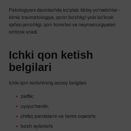
Patologiyani davolashda ko'plab tibbiy yo'nalishlar -
klinik travmatologiya, qorin bo'shlig'i yoki ko'krak
qafasi jarrohligi, qon tomirlari va neyroxirurgiyalari
ishtirok etadi.
Ichki qon ketish
belgilari
Ichki qon ketishining asosiy belgilari:
zaiflik;
uyquchanlik;
shilliq pardalarni va terini oqarishi;
bosh aylanishi;