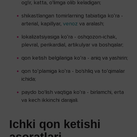
og'ir, katta, o'limga olib keladigan;
shikastlangan tomirlarning tabiatiga ko’ra -
arterial, kapillyar,
venoz
va aralash;
lokalizatsiyasiga ko’ra - oshqozon-ichak,
plevral, perikardial, artikulyar va boshqalar;
qon ketish belgilariga ko’ra - aniq va yashirin;
qon to’plamiga ko’ra - bo'shliq va to’qimalar
ichida;
paydo bo'lish vaqtiga ko’ra - birlamchi, erta
va kech ikkinchi darajali.
Ichki qon ketishi