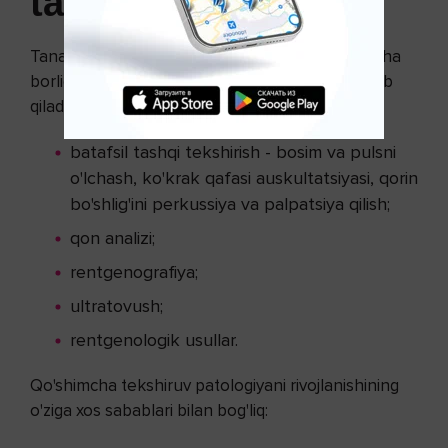
tashxislash
Tananing ichki bo'shliqlarida qon ketishida shubha
borligi keng qamrovli diagnostik tekshiruvni talab
qiladi:
batafsil tashqi tekshirish - bosim va pulsni
o'lchash, ko'krak qafasi auskultatsiyasi, qorin
bo'shlig'ini perkussiya va palpatsiya qilish;
qon analizi;
rentgenografiya;
ultratovush;
rentgenologik usullar.
Qo'shimcha tekshiruv patologiyani rivojlanishining
o'ziga xos sabablari bilan bog'liq: