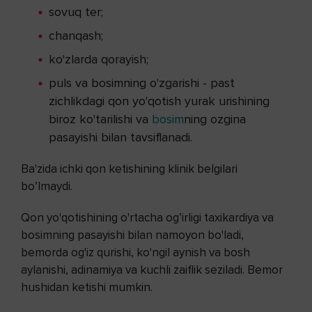
sovuq ter;
chanqash;
ko'zlarda qorayish;
puls va bosimning o'zgarishi - past
zichlikdagi qon yo'qotish yurak urishining
biroz ko'tarilishi va
bosim
ning ozgina
pasayishi bilan tavsiflanadi.
Ba'zida ichki qon ketishining klinik belgilari
bo’lmaydi.
Qon yo'qotishining o'rtacha og’irligi taxikardiya va
bosimning pasayishi bilan namoyon bo'ladi,
bemorda og'iz qurishi, ko'ngil aynish va bosh
aylanishi, adinamiya va kuchli zaiflik seziladi. Bemor
hushidan ketishi mumkin.