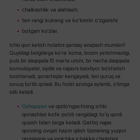
chalkashlik va alahlash;
teri rangi kulrang va ko’kimtir o’zgarishi;
botgan ko'zlar.
Ichki qon ketish holatini qanday aniqlash mumkin?
Quyidagi belgilarga ko'ra: koma, bosim yetishmasligi,
puls bir daqiqada 10 marta urishi, bir necha daqiqada
konvulsiyalar, siydik va najasni beixtiyor bo'shatish
boshlanadi, qorachiqlar kengayadi, teri quruq va
sovuq bo'lib qoladi. Bu holat azobga aylanib, o'limga
olib keladi.
Oshqozon
va qizilo'ngachning ichki
qonashlari kofe po'sti rangidagi to’q qonli
qusish bilan birga keladi. Qattiq najas
qonning ovqat hazm qilish tizimining yuqori
qismlariga va ingichka ichakka chiqishini