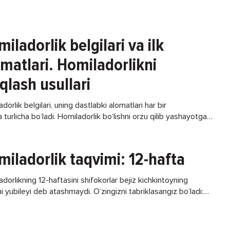
iladorlik belgilari va ilk
matlari. Homiladorlikni
qlash usullari
dorlik belgilari, uning dastlabki alomatlari har bir
 turlicha bo‘ladi. Homiladorlik bo‘lishni orzu qilib yashayotgan
r ayol bu alomatlarni bilib, o‘zida tezroq his
iladorlik taqvimi: 12-hafta
dorlikning 12-haftasini shifokorlar bejiz kichkintoyning
hi yubileyi deb atashmaydi. O‘zingizni tabriklasangiz bo‘ladi:
ng uchdan birini bosib o‘tdingiz, dastlabki xavotirli trimestr
qoldi. Bola