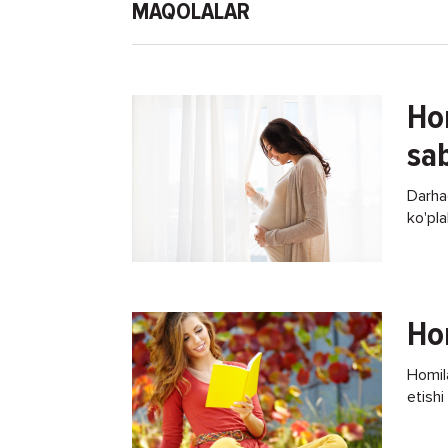
MAQOLALAR
Ho
sab
Darha
ko'pla
alomat
Ho
Homila
etishi
homila