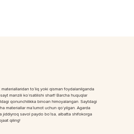
 materiallaridan to‘liq yoki qisman foydalanilganda
sayt manzili ko‘rsatilishi shart! Barcha huquqlar
dagi qonunchilikka binoan himoyalangan. Saytdagi
ha materiallar ma’lumot uchun qo‘yilgan. Agarda
a jiddiyroq savol paydo bo‘lsa, albatta shifokorga
jaat qiling!