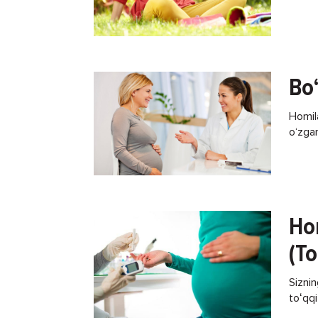
Bo‘
Homila
o‘zga
psixol
Ho
(To
Siznin
toʻqqi
Siz f