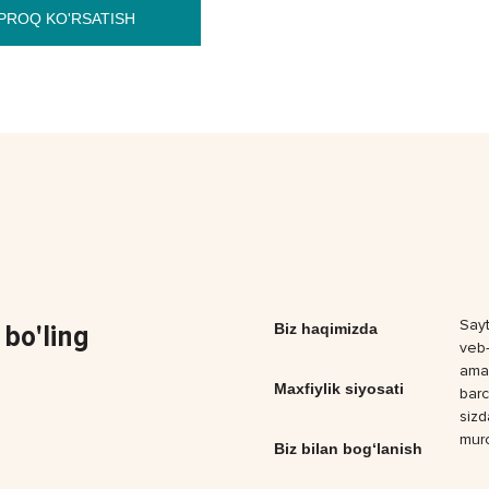
PROQ KO'RSATISH
Sayt
bo'ling
Biz haqimizda
veb-
amal
Maxfiylik siyosati
barc
sizd
muro
Biz bilan bog‘lanish