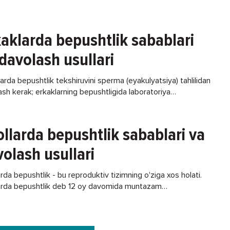
aklarda bepushtlik sabablari
davolash usullari
arda bepushtlik tekshiruvini sperma (eyakulyatsiya) tahlilidan
sh kerak; erkaklarning bepushtligida laboratoriya
stikasi...
llarda bepushtlik sabablari va
olash usullari
rda bepushtlik - bu reproduktiv tizimning o'ziga xos holati.
arda bepushtlik deb 12 oy davomida muntazam
lanmagan jinsiy aloqada homila paydo bo'lmasligi...