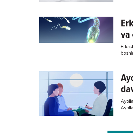
Erk
va 
Erkakl
boshla
diagno
Ayo
dav
Ayolla
Ayoll
himoya