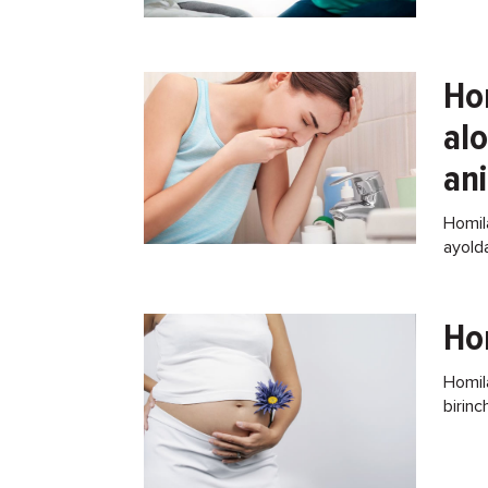
ekan,
Hom
alo
ani
Homila
ayolda
har bi
Hom
Homila
birinc
yo‘lni
ortda 