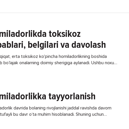
miladorlikda toksikoz
ablari, belgilari va davolash
qiqat, erta toksikoz ko'pincha homiladorlikning boshida
b bo’lajak onalarning doimiy sherigiga aylanadi. Ushbu noxush
lardan xalos bo'lishning biron bir usuli bormi?
miladorlikka tayyorlanish
dorlik davrida bolaning rivojlanishi jaddal ravishda davom
 tufayli bu davr o‘ta muhim hisoblanadi. Shuning uchun
dorlik davri yaxshi kechib, bolaning salomatligiga zarar