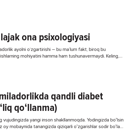
lajak ona psixologiyasi
dorlik ayolni o‘zgartirishi – bu ma’lum fakt, biroq bu
rishlarning mohiyatini hamma ham tushunavermaydi. Keling,
oglar fikriga ko‘ra ushbu davrda nimalar sodir bo‘lishini
miladorlikda qandli diabet
ʻliq qoʻllanma)
g vujudingizda yangi inson shakllanmoqda. Yodingizda boʻlsin
z oy mobaynida tanangizda qiziqarli oʻzgarishlar sodir boʻladi.
arzand koʻrishga va ona boʻlishga tayyorlanmoqdasiz. Shunday