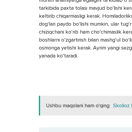
tarkibida paxta tolasi mavjud bo‘lishi k
keltirib chiqarmasligi kerak. Homiladorli
dog‘lari paydo bo‘lishi mumkin, ular tug‘
chiziqchani ko‘rib ham cho‘chimaslik ker
boshlarni o‘zgartirish bilan mashg‘ul bo‘
osmonga yetishi kerak. Ayrim yangi sezgila
yanada ko‘taradi.
Ushbu maqolani ham o'qing:
Skolioz 