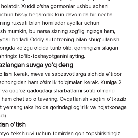
y holatdir. Xuddi o‘sha gormonlar ushbu sohani
 uchun hissiy beqarorlik kun davomida bir necha
ing ruxsati bilan homilador ayollar uchun
ish mumkin, bu narsa sizning sog‘lig‘ingizga ham,
dali bo‘ladi. Oddiy autotrening bilan shug‘ullanish
ongda ko‘zgu oldida turib olib, qorningizni silagan
ringiz to‘lib-toshayotganini ayting.
 gazlangan suvga yo‘q deng
bo‘lishi kerak, meva va sabzavotlarga alohida e’tibor
chongidan ham o‘simlik to‘qimalari kerak. Kuniga 2
klar va qog‘oz qadoqdagi sharbatlarni sotib olmang.
ham chetlab o‘tavering. Ovqatlanish vaqtini o‘tkazib
 yemang (aks holda qorindagi og‘irlik va hojatxonaga
i).
an o‘tish
okimyo tekshiruvi uchun tomirdan qon topshirishingiz