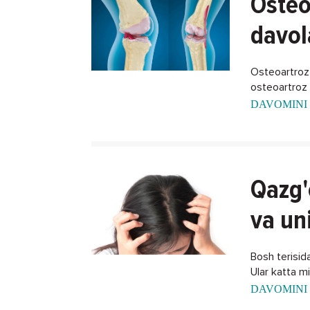
Osteo
davol
Osteoartroz -
osteoartroz k
DAVOMINI 
Qazg'
va un
Bosh terisida
Ular katta m
DAVOMINI 