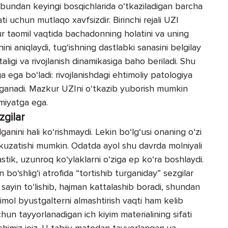
 bundan keyingi bosqichlarida o‘tkaziladigan barcha
ti uchun mutlaqo xavfsizdir. Birinchi rejali UZI
ur taomil vaqtida bachadonning holatini va uning
ini aniqlaydi, tug‘ishning dastlabki sanasini belgilay
taligi va rivojlanish dinamikasiga baho beriladi. Shu
 ega bo‘ladi: rivojlanishdagi ehtimoliy patologiya
rganadi. Mazkur UZIni o‘tkazib yuborish mumkin
miyatga ega.
zgilar
anini hali ko‘rishmaydi. Lekin bo‘lg‘usi onaning o‘zi
i kuzatishi mumkin. Odatda ayol shu davrda molniyali
tik, uzunroq ko‘ylaklarni o‘ziga ep ko‘ra boshlaydi.
bo‘shlig‘i atrofida “tortishib turganiday” sezgilar
sayin to‘lishib, hajman kattalashib boradi, shundan
imol byustgalterni almashtirish vaqti ham kelib
chun tayyorlanadigan ich kiyim materialining sifati
shimiz joiz. U tabiiy matodan tayyorlangan va