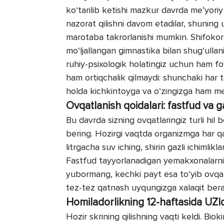
ko‘tarilib ketishi mazkur davrda me’yori
nazorat qilishni davom etadilar, shuning
marotaba takrorlanishi mumkin. Shifokorn
mo‘ljallangan gimnastika bilan shug‘ullan
ruhiy-psixologik holatingiz uchun ham foy
ham ortiqchalik qilmaydi: shunchaki har t
holda kichkintoyga va o‘zingizga ham meh
Ovqatlanish qoidalari: fastfud va
Bu davrda sizning ovqatlaringiz turli hil 
bering. Hozirgi vaqtda organizmga har qa
litrgacha suv iching, shirin gazli ichimli
Fastfud tayyorlanadigan yemakxonalarni 
yubormang, kechki payt esa to‘yib ovqat
tez-tez qatnash uyqungizga xalaqit berad
Homiladorlikning 12-haftasida UZId
Hozir skrining qilishning vaqti keldi. Bi