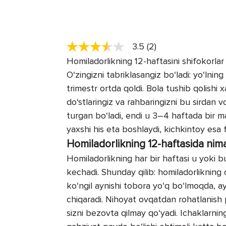
3.5 (2)
Homiladorlikning 12-haftasini shifokorlar
O‘zingizni tabriklasangiz bo‘ladi: yo‘lning
trimestr ortda qoldi. Bola tushib qolishi
do‘stlaringiz va rahbaringizni bu sirdan
turgan bo‘ladi, endi u 3–4 haftada bir ma
yaxshi his eta boshlaydi, kichkintoy esa 
Homiladorlikning 12-haftasida nim
Homiladorlikning har bir haftasi u yoki bu
kechadi. Shunday qilib: homiladorlikning 
ko‘ngil aynishi tobora yo‘q bo‘lmoqda, a
chiqaradi. Nihoyat ovqatdan rohatlanish 
sizni bezovta qilmay qo‘yadi. Ichaklarning