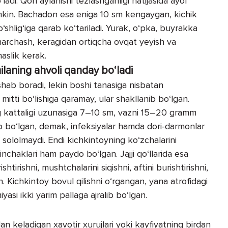
ladi. Qon aylanishi tezlashganligi natijasida ayol
umkin. Bachadon esa eniga 10 sm kengaygan, kichik
‘shlig‘iga qarab ko‘tariladi. Yurak, o‘pka, buyrakka
archash, keragidan ortiqcha ovqat yeyish va
maslik kerak.
ilaning ahvoli qanday bo‘ladi
ab boradi, lekin boshi tanasiga nisbatan
a mitti bo‘lishiga qaramay, ular shakllanib bo‘lgan.
g kattaligi uzunasiga 7–10 sm, vazni 15–20 gramm
nib bo‘lgan, demak, infeksiyalar hamda dori-darmonlar
f sololmaydi. Endi kichkintoyning ko‘zchalarini
nchaklari ham paydo bo‘lgan. Jajji qo‘llarida esa
shtirishni, mushtchalarini siqishni, aftini burishtirishni,
n. Kichkintoy bovul qilishni o‘rgangan, yana atrofidagi
yasi ikki yarim pallaga ajralib bo‘lgan.
dan keladigan xavotir xurujlari yoki kayfiyatning birdan