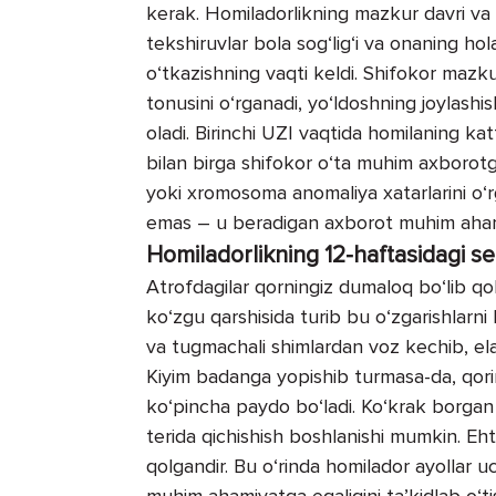
kerak. Homiladorlikning mazkur davri va
tekshiruvlar bola sog‘lig‘i va onaning hola
o‘tkazishning vaqti keldi. Shifokor mazk
tonusini o‘rganadi, yo‘ldoshning joylashish
oladi. Birinchi UZI vaqtida homilaning kat
bilan birga shifokor o‘ta muhim axborotga
yoki xromosoma anomaliya xatarlarini o‘
emas – u beradigan axborot muhim aha
Homiladorlikning 12-haftasidagi se
Atrofdagilar qorningiz dumaloq bo‘lib qolg
ko‘zgu qarshisida turib bu o‘zgarishlarn
va tugmachali shimlardan voz kechib, elas
Kiyim badanga yopishib turmasa-da, qorin 
ko‘pincha paydo bo‘ladi. Ko‘krak borgan 
terida qichishish boshlanishi mumkin. Eht
qolgandir. Bu o‘rinda homilador ayollar u
muhim ahamiyatga egaligini ta’kidlab o‘ti