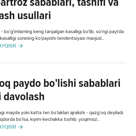
artroz sabablari, tasnifi va
ash usullari
 bo'g'imlarning keng tarqalgan kasalligi bo'lib, so'ngi paytda
asalligi sonining ko'payishi tendentsiyasi mavjud...
O'QISH
oq paydo bo'lishi sabablari
i davolash
gi mayda yoki katta teri bo’laklari ajralishi - qazg’oq deyiladi.
iqdorda bo’lsa, kiyim-kechakka tushib, yoqimsiz...
O'QISH