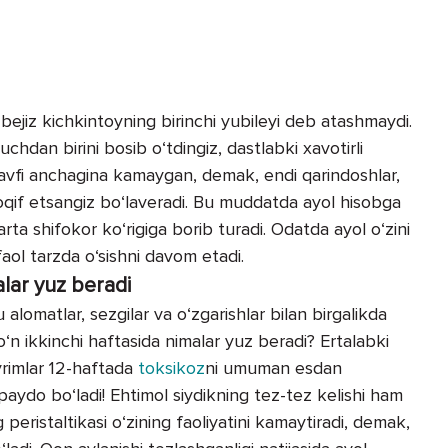
 bejiz kichkintoyning birinchi yubileyi deb atashmaydi.
 uchdan birini bosib o‘tdingiz, dastlabki xavotirli
 xavfi anchagina kamaygan, demak, endi qarindoshlar,
 voqif etsangiz bo‘laveradi. Bu muddatda ayol hisobga
rta shifokor ko‘rigiga borib turadi. Odatda ayol o‘zini
faol tarzda o‘sishni davom etadi.
alar yuz beradi
 alomatlar, sezgilar va o‘zgarishlar bilan birgalikda
o‘n ikkinchi haftasida nimalar yuz beradi? Ertalabki
yrimlar 12-haftada
toksikoz
ni umuman esdan
paydo bo‘ladi! Ehtimol siydikning tez-tez kelishi ham
 peristaltikasi o‘zining faoliyatini kamaytiradi, demak,