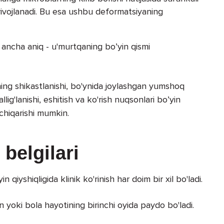
) rivojlanadi. Bu esa ushbu deformatsiyaning
i ancha aniq - u'murtqaning bo’yin qismi
rining shikastlanishi, bo'ynida joylashgan yumshoq
allig'lanishi, eshitish va ko'rish nuqsonlari bo’yin
 chiqarishi mumkin.
belgilari
n qiyshiqligida klinik ko'rinish har doim bir xil bo'ladi.
an yoki bola hayotining birinchi oyida paydo bo'ladi.