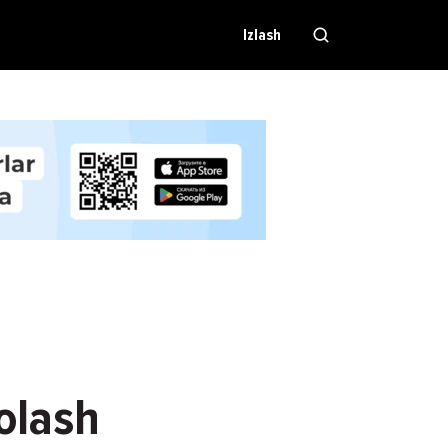
Izlash
volash