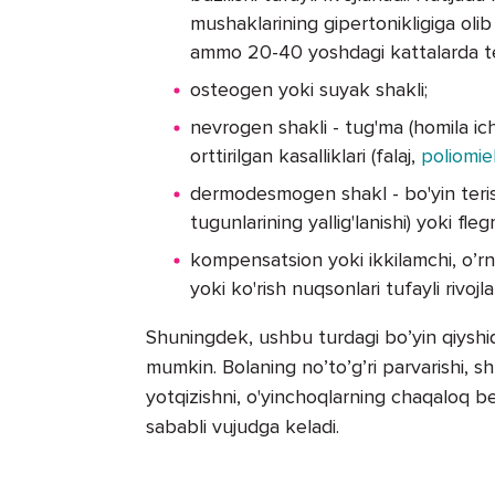
mushaklarining gipertonikligiga ol
ammo 20-40 yoshdagi kattalarda te
osteogen yoki suyak shakli;
nevrogen shakli - tug'ma (homila ichi
orttirilgan kasalliklari (falaj,
poliomiel
dermodesmogen shakl - bo'yin teris
tugunlarining yallig'lanishi) yoki fleg
kompensatsion yoki ikkilamchi, o’rn
yoki ko'rish nuqsonlari tufayli rivoj
Shuningdek, ushbu turdagi bo’yin qiyshiqli
mumkin. Bolaning no’to’g’ri parvarishi, 
yotqizishni, o'yinchoqlarning chaqaloq be
sababli vujudga keladi.