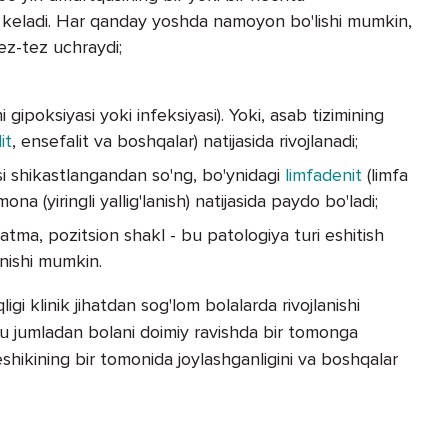
ib keladi. Har qanday yoshda namoyon bo'lishi mumkin,
z-tez uchraydi;
 gipoksiyasi yoki infeksiyasi). Yoki, asab tizimining
it
, ensefalit va boshqalar) natijasida rivojlanadi;
i shikastlangandan so'ng, bo'ynidagi
limfadenit
(limfa
mona (yiringli yallig'lanish) natijasida paydo bo'ladi;
atma, pozitsion shakl - bu patologiya turi eshitish
lanishi mumkin.
gi klinik jihatdan sog'lom bolalarda rivojlanishi
shu jumladan bolani doimiy ravishda bir tomonga
shikining bir tomonida joylashganligini va boshqalar