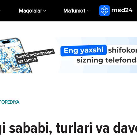
Maqolalar
Ma'lumot
TOPEDIYA
gi sababi, turlari va da