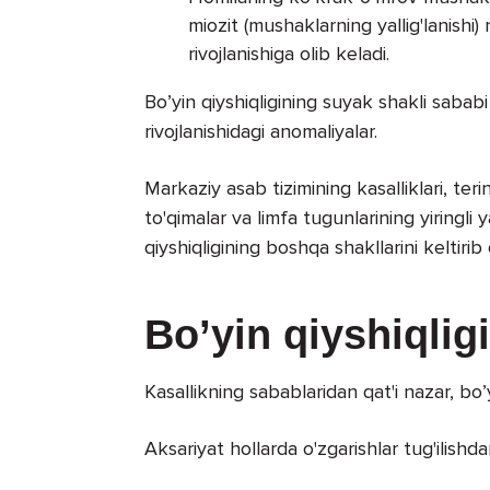
miozit (mushaklarning yallig'lanishi
rivojlanishiga olib keladi.
Bo’yin qiyshiqligining suyak shakli sabab
rivojlanishidagi anomaliyalar.
Markaziy asab tizimining kasalliklari, te
to'qimalar va limfa tugunlarining yiringli y
qiyshiqligining boshqa shakllarini keltirib
Bo’yin qiyshiqligi
Kasallikning sabablaridan qat'i nazar, bo’yi
Aksariyat hollarda o'zgarishlar tug'ilishd