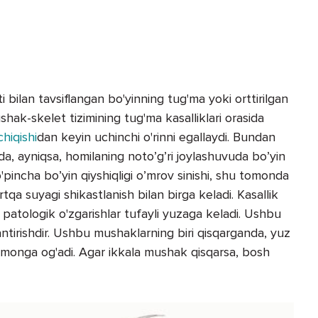
ti bilan tavsiflangan bo'yinning tug'ma yoki orttirilgan
hak-skelet tizimining tug'ma kasalliklari orasida
hiqishi
dan keyin uchinchi o'rinni egallaydi. Bundan
ida, ayniqsa, homilaning noto’g’ri joylashuvuda bo’yin
Ko'pincha bo’yin qiyshiqligi o’mrov sinishi, shu tomonda
tqa suyagi shikastlanish bilan birga keladi. Kasallik
patologik o'zgarishlar tufayli yuzaga keladi. Ushbu
ntirishdir. Ushbu mushaklarning biri qisqarganda, yuz
tomonga og'adi. Agar ikkala mushak qisqarsa, bosh