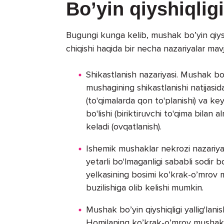
Bo’yin qiyshiqlig
Bugungi kunga kelib, mushak bo’yin qiys
chiqishi haqida bir necha nazariyalar mav
Shikastlanish nazariyasi. Mushak bo’
mushagining shikastlanishi natijasi
(to'qimalarda qon to'planishi) va 
bo'lishi (biriktiruvchi to'qima bilan a
keladi (ovqatlanish).
Ishemik mushaklar nekrozi nazariyas
yetarli bo'lmaganligi sababli sodir b
yelkasining bosimi ko’krak-o’mrov mu
buzilishiga olib kelishi mumkin.
Mushak bo’yin qiyshiqligi yallig'lani
Homilaning ko’krak-o’mrov mushaklar