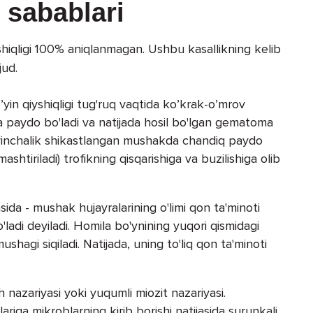
i sabablari
hiqligi 100% aniqlanmagan. Ushbu kasallikning kelib
jud.
yin qiyshiqligi tug'ruq vaqtida ko’krak-o’mrov
da paydo bo'ladi va natijada hosil bo'lgan gematoma
keyinchalik shikastlangan mushakda chandiq paydo
lmashtiriladi) trofikning qisqarishiga va buzilishiga olib
ida - mushak hujayralarining o'limi qon ta'minoti
o'ladi deyiladi. Homila bo'ynining yuqori qismidagi
shagi siqiladi. Natijada, uning to'liq qon ta'minoti
sh nazariyasi yoki yuqumli miozit nazariyasi.
iga mikroblarning kirib borishi natijasida surunkali