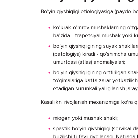
Bo’yin qiyshiqligi etiologiyasiga (paydo bo'
ko’krak-o’mrov mushaklarning o'zgari
ba’zida - trapetsiyal mushak yoki 
bo’yin qiyshiqligining suyak shakll
(patologiya) kiradi - qo’shimcha umu
umurtqasi (atlas) anomaliyalari;
bo’yin qiyshiqligining orttirilgan sha
to'qimalariga katta zarar yetkazilis
etadigan surunkali yallig'lanish jara
Kasallikni rivojlanish mexanizmiga ko'ra qu
miogen yoki mushak shakli;
spastik bo’yin qiyshiqligi (servikal 
buzilishi tufayli rivojlanadi. Natijad