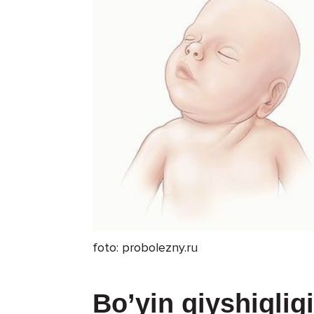
foto: probolezny.ru
Bo’yin qiyshiqligi