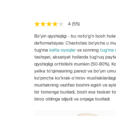
4 (55)
Bo’yin qiyshiqligi - bu noto’g’ri bosh hola
deformatsiyasi. Chastotasi bo'yicha u mus
tug'ma
kalta oyoqlar
va sonning
tug'ma c
tashqari, aksariyat hollarda tug'ruq payt
qiyshiqligi orttirilishi mumkin (50-80%). 
yelka to’qimasining parezi va bo’yin umur
ko'pincha ko’krak-o’mrov mushaklardagi 
mushakning vazifasi boshni egish va ayla
bir tomonga buriladi, bosh esa teskari 
biroz oldinga siljiydi va orqaga buriladi.