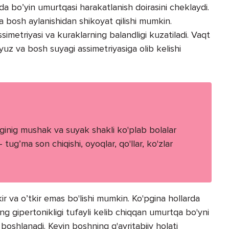
ida bo’yin umurtqasi harakatlanish doirasini cheklaydi.
va bosh aylanishidan shikoyat qilishi mumkin.
ssimetriyasi va kuraklarning balandligi kuzatiladi. Vaqt
 yuz va bosh suyagi assimetriyasiga olib kelishi
liginig mushak va suyak shakli ko'plab bolalar
 tug’ma son chiqishi, oyoqlar, qo'llar, ko'zlar
tkir va o’tkir emas bo'lishi mumkin. Ko'pgina hollarda
ing gipertonikligi tufayli kelib chiqqan umurtqa bo'yni
 boshlanadi. Keyin boshning g'ayritabiiy holati