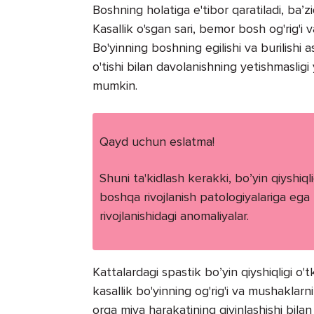
Boshning holatiga e'tibor qaratiladi, ba’z
Kasallik o'sgan sari, bemor bosh og'rig'i 
Bo'yinning boshning egilishi va burilishi a
o'tishi bilan davolanishning yetishmasligi
mumkin.
Qayd uchun eslatma!
Shuni ta'kidlash kerakki, bo’yin qiyshiq
boshqa rivojlanish patologiyalariga ega -
rivojlanishidagi anomaliyalar.
Kattalardagi spastik bo’yin qiyshiqligi o'
kasallik bo'yinning og'rig'i va mushaklarn
orqa miya harakatining qiyinlashishi bilan