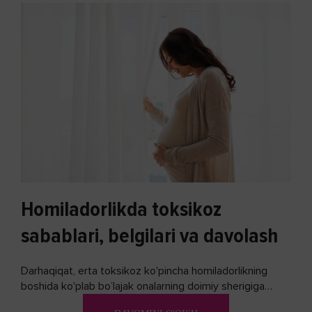
Homiladorlikda toksikoz
sabablari, belgilari va davolash
Darhaqiqat, erta toksikoz ko'pincha homiladorlikning
boshida ko'plab bo’lajak onalarning doimiy sherigiga
aylanadi. Ushbu noxush alomatlardan xalos bo'lishning