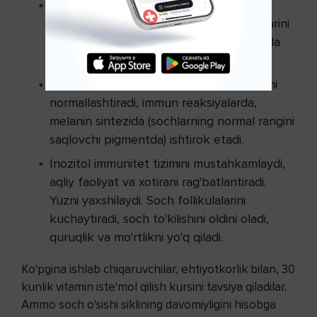
Mis organlar va to'qimalarning kislorod
ochligini oldini oladi, qon tomirlari devorlarini
mustahkamlaydi. Uning yetishmovchiligida
erta oq sochlar paydo bo’lishi mumkin.
Marganes - uglevod va lipid almashinuvini
normallashtiradi, immun reaksiyalarda,
melanin sintezida (sochlarning normal rangini
saqlovchi pigmentda) ishtirok etadi.
Inozitol immunitet tizimini mustahkamlaydi,
aqliy faoliyat va xotirani rag'batlantiradi.
Yuzni yaxshilaydi. Soch follikulalarini
kuchaytiradi, soch to'kilishini oldini oladi,
quruqlik va mo'rtlikni yo'q qiladi.
Ko'pgina ishlab chiqaruvchilar, ehtiyotkorlik bilan, 30
kunlik vitamin iste'mol qilish kursini tavsiya qiladilar.
Ammo soch o'sishi siklining davomiyligini hisobga