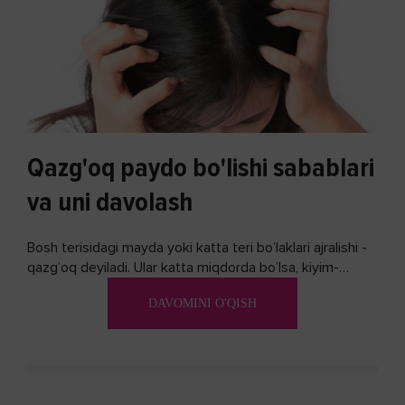
Qazg'oq paydo bo'lishi sabablari
va uni davolash
Bosh terisidagi mayda yoki katta teri bo’laklari ajralishi -
qazg’oq deyiladi. Ular katta miqdorda bo’lsa, kiyim-
kechakka tushib, yoqimsiz...
DAVOMINI O'QISH