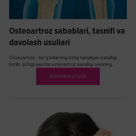
Osteoartroz sabablari, tasnifi va
davolash usullari
Osteoartroz - bo'g'imlarning keng tarqalgan kasalligi
bo'lib, so'ngi paytda osteoartroz kasalligi sonining
ko'payishi tendentsiyasi mavjud...
DAVOMINI O'QISH