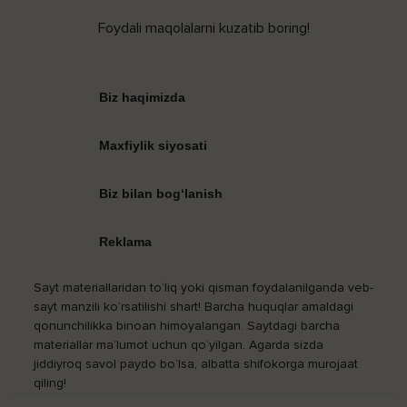
Foydali maqolalarni kuzatib boring!
Biz haqimizda
Maxfiylik siyosati
Biz bilan bog‘lanish
Reklama
Sayt materiallaridan to‘liq yoki qisman foydalanilganda veb-
sayt manzili ko‘rsatilishi shart! Barcha huquqlar amaldagi
qonunchilikka binoan himoyalangan. Saytdagi barcha
materiallar ma’lumot uchun qo‘yilgan. Agarda sizda
jiddiyroq savol paydo bo‘lsa, albatta shifokorga murojaat
qiling!