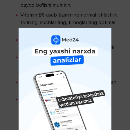
paydo bo'lishi mumkin.
Vitamin B6 asab tizimining normal ishlashini,
terining, sochlarning, tirnoqlarning optimal
holatini qo'llab-quvvatlaydi.
Biotin terida, soch va tirnoqlarda optimal
metabolizmni ta'minlashga yordam beradi.
Rux - A vitaminini singishini yaxshilaydi,
terining va sochlarning tiklanishini
rag'batlantiradi.
Selen - taniqli antioksidant, bu stress bilan
kurashishga yordam beradi.
Xrom qondagi qand miqdorini, lipidlar
almashinuvini normallashtirishga yordam
beradi, sochlar va tirnoqlarning o'sishini
rag'batlantiradi.