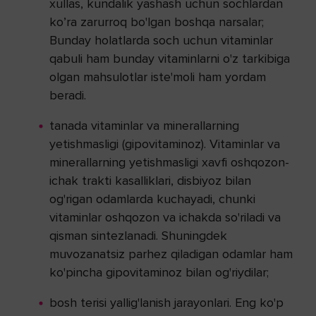
xullas, kundalik yashash uchun sochlardan
ko’ra zarurroq bo'lgan boshqa narsalar;
Bunday holatlarda soch uchun vitaminlar
qabuli ham bunday vitaminlarni o'z tarkibiga
olgan mahsulotlar iste'moli ham yordam
beradi.
tanada vitaminlar va minerallarning
yetishmasligi (gipovitaminoz). Vitaminlar va
minerallarning yetishmasligi xavfi oshqozon-
ichak trakti kasalliklari, disbiyoz bilan
og'rigan odamlarda kuchayadi, chunki
vitaminlar oshqozon va ichakda so'riladi va
qisman sintezlanadi. Shuningdek
muvozanatsiz parhez qiladigan odamlar ham
ko'pincha gipovitaminoz bilan og'riydilar;
bosh terisi yallig'lanish jarayonlari. Eng ko'p