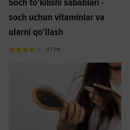
Soch to'kilishi sabablari -
soch uchun vitaminlar va
ularni qo'llash
3.7 (19)