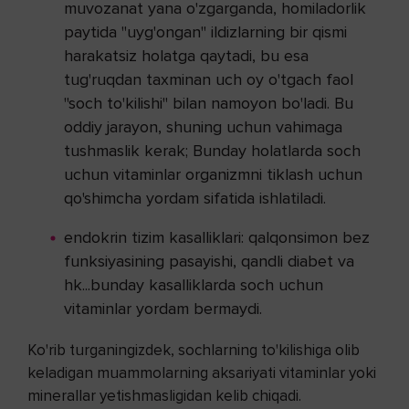
muvozanat yana o'zgarganda, homiladorlik
paytida "uyg'ongan" ildizlarning bir qismi
harakatsiz holatga qaytadi, bu esa
tug'ruqdan taxminan uch oy o'tgach faol
"soch to'kilishi" bilan namoyon bo'ladi. Bu
oddiy jarayon, shuning uchun vahimaga
tushmaslik kerak; Bunday holatlarda soch
uchun vitaminlar organizmni tiklash uchun
qo'shimcha yordam sifatida ishlatiladi.
endokrin tizim kasalliklari: qalqonsimon bez
funksiyasining pasayishi, qandli diabet va
hk...bunday kasalliklarda soch uchun
vitaminlar yordam bermaydi.
Ko'rib turganingizdek, sochlarning to'kilishiga olib
keladigan muammolarning aksariyati vitaminlar yoki
minerallar yetishmasligidan kelib chiqadi.