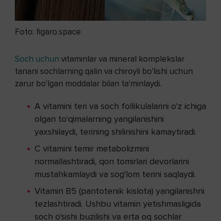
Foto: figaro.space
Soch uchun
vitaminlar va mineral komplekslar
tanani sochlarning qalin va chiroyli bo'lishi uchun
zarur bo'lgan moddalar bilan ta'minlaydi.
A vitamini teri va soch follikulalarini o'z ichiga
olgan to'qimalarning yangilanishini
yaxshilaydi, terining shilinishini kamaytiradi.
C vitamini temir metabolizmini
normallashtiradi, qon tomirlari devorlarini
mustahkamlaydi va sog'lom terini saqlaydi.
Vitamin B5 (pantotenik kislota) yangilanishni
tezlashtiradi. Ushbu vitamin yetishmasligida
soch o'sishi buzilishi va erta oq sochlar