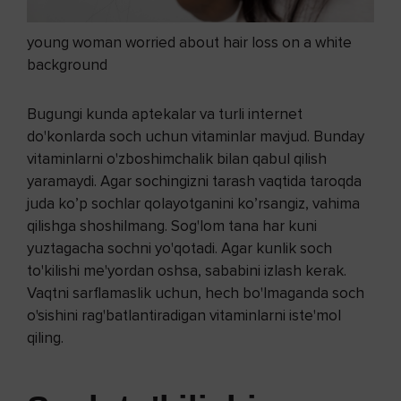
young woman worried about hair loss on a white
background
Bugungi kunda aptekalar va turli internet
do'konlarda soch uchun vitaminlar mavjud. Bunday
vitaminlarni o'zboshimchalik bilan qabul qilish
yaramaydi. Agar sochingizni tarash vaqtida taroqda
juda ko’p sochlar qolayotganini ko’rsangiz, vahima
qilishga shoshilmang. Sog'lom tana har kuni
yuztagacha sochni yo'qotadi. Agar kunlik soch
to'kilishi me'yordan oshsa, sababini izlash kerak.
Vaqtni sarflamaslik uchun, hech bo'lmaganda soch
o'sishini rag'batlantiradigan vitaminlarni iste'mol
qiling.