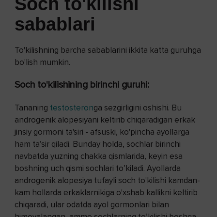
Soch to'kilishi
sabablari
To'kilishning barcha sabablarini ikkita katta guruhga
bo'lish mumkin.
Soch to'kilishining birinchi guruh
i:
Tananing
testosteron
ga sezgirligini oshishi. Bu
androgenik alopesiyani keltirib chiqaradigan erkak
jinsiy gormoni ta'siri - afsuski, ko'pincha ayollarga
ham ta’sir qiladi. Bunday holda, sochlar birinchi
navbatda yuzning chakka qismlarida, keyin esa
boshning uch qismi sochlari to’kiladi. Ayollarda
androgenik alopesiya tufayli soch to'kilishi kamdan-
kam hollarda erkaklarnikiga o'xshab kallikni keltirib
chiqaradi, ular odatda ayol gormonlari bilan
himoyalangan, ammo sochlarning to’kilishi boshqa