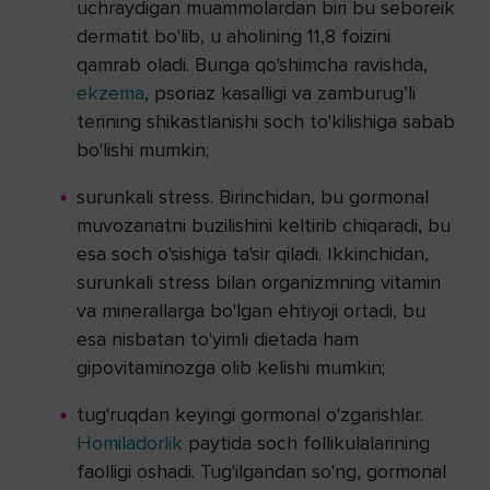
uchraydigan muammolardan biri bu seboreik
dermatit bo'lib, u aholining 11,8 foizini
qamrab oladi. Bunga qo'shimcha ravishda,
ekzema
, psoriaz kasalligi va zamburug’li
terining shikastlanishi soch to'kilishiga sabab
bo'lishi mumkin;
surunkali stress. Birinchidan, bu gormonal
muvozanatni buzilishini keltirib chiqaradi, bu
esa soch o'sishiga ta'sir qiladi. Ikkinchidan,
surunkali stress bilan organizmning vitamin
va minerallarga bo'lgan ehtiyoji ortadi, bu
esa nisbatan to'yimli dietada ham
gipovitaminozga olib kelishi mumkin;
tug'ruqdan keyingi gormonal o'zgarishlar.
Homiladorlik
paytida soch follikulalarining
faolligi oshadi. Tug'ilgandan so'ng, gormonal