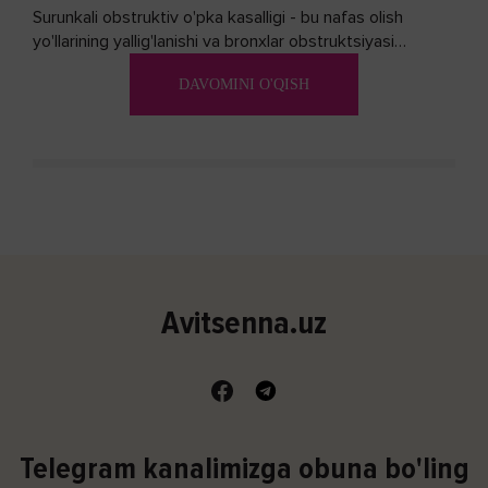
Surunkali obstruktiv o'pka kasalligi - bu nafas olish
yo'llarining yallig'lanishi va bronxlar obstruktsiyasi
(shishishi) bilan tavsiflangan...
DAVOMINI O'QISH
Avitsenna.uz
Telegram kanalimizga obuna bo'ling