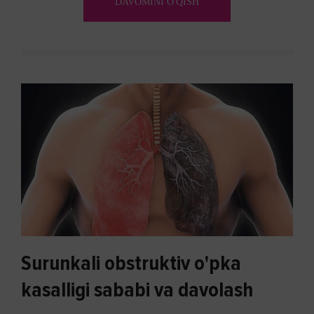
DAVOMINI O'QISH
biron bir usuli bormi?
Surunkali obstruktiv o'pka
kasalligi sababi va davolash