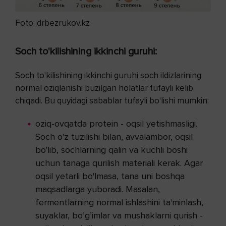
Foto: drbezrukov.kz
Soch to'kilishining ikkinchi guruhi
:
Soch to'kilishining ikkinchi guruhi soch ildizlarining
normal oziqlanishi buzilgan holatlar tufayli kelib
chiqadi. Bu quyidagi sabablar tufayli bo'lishi mumkin:
oziq-ovqatda protein - oqsil yetishmasligi.
Soch o'z tuzilishi bilan, avvalambor, oqsil
bo'lib, sochlarning qalin va kuchli boshi
uchun tanaga qurilish materiali kerak. Agar
oqsil yetarli bo'lmasa, tana uni boshqa
maqsadlarga yuboradi. Masalan,
fermentlarning normal ishlashini ta'minlash,
suyaklar, bo’g’imlar va mushaklarni qurish -