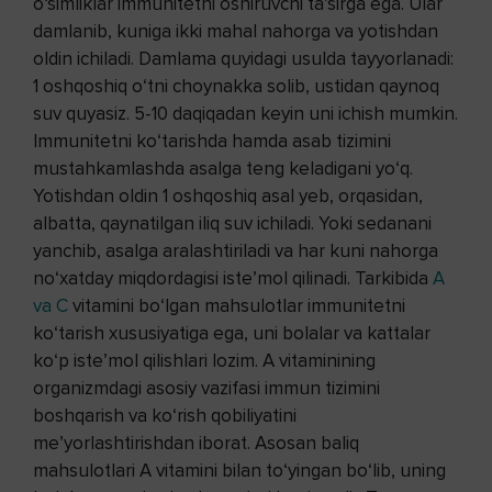
o‘simliklar immunitetni oshiruvchi ta’sirga ega. Ular
damlanib, kuniga ikki mahal nahorga va yotishdan
oldin ichiladi. Damlama quyidagi usulda tayyorlanadi:
1 oshqoshiq o‘tni choynakka solib, ustidan qaynoq
suv quyasiz. 5-10 daqiqadan keyin uni ichish mumkin.
Immunitetni ko‘tarishda hamda asab tizimini
mustahkamlashda asalga teng keladigani yo‘q.
Yotishdan oldin 1 oshqoshiq asal yeb, orqasidan,
albatta, qaynatilgan iliq suv ichiladi. Yoki sedanani
yanchib, asalga aralashtiriladi va har kuni nahorga
no‘xatday miqdordagisi iste’mol qilinadi. Tarkibida
A
va C
vitamini bo‘lgan mahsulotlar immunitetni
ko‘tarish xususiyatiga ega, uni bolalar va kattalar
ko‘p iste’mol qilishlari lozim. A vitaminining
organizmdagi asosiy vazifasi immun tizimini
boshqarish va ko‘rish qobiliyatini
me’yorlashtirishdan iborat. Asosan baliq
mahsulotlari A vitamini bilan to‘yingan bo‘lib, uning