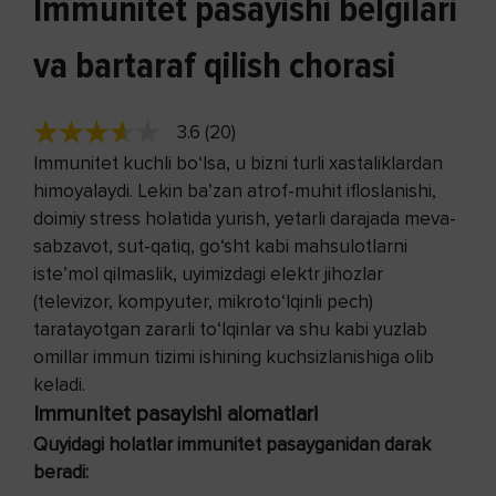
Immunitet pasayishi belgilari
va bartaraf qilish chorasi
3.6 (20)
Immunitet kuchli bo‘lsa, u bizni turli xastaliklardan
himoyalaydi. Lekin ba’zan atrof-muhit ifloslanishi,
doimiy stress holatida yurish, yetarli darajada meva-
sabzavot, sut-qatiq, go‘sht kabi mahsulotlarni
iste’mol qilmaslik, uyimizdagi elektr jihozlar
(televizor, kompyuter, mikroto‘lqinli pech)
taratayotgan zararli to‘lqinlar va shu kabi yuzlab
omillar immun tizimi ishining kuchsizlanishiga olib
keladi.
Immunitet pasayishi alomatlari
Quyidagi holatlar immunitet pasayganidan darak
beradi: