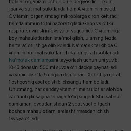
bolalar organizmi uchun o‘rni beqiyosdir. Tuxum,
jigar va sut mahsulotlarida ham A vitamini mavjud.
C vitamini organizmdagi mikroblarga qiron keltiradi
hamda immunitetni nazorat qiladi. Gripp va o‘tkir
respirator virusli infeksiyalar yuqqanida C vitaminiga
boy mahsulotlardan iste’mol qilish, ularning tezda
bartaraf etilishiga olib keladi. Na’matak tarkibida C
vitamini bor mahsulotlar ichida tengsizi hisoblanadi.
Na’matak damlamasi
ni tayyorlash uchun uni yuvib,
10-15 donasini 500 ml suvda o‘n daqiqa qaynatiladi
va yopiq idishda 5 daqiqa damlanadi. Xohishga qarab
1 oshqoshiq asal qo‘shib ichsangiz ham bo‘ladi.
Unutmang, har qanday vitaminli mahsulotlar alohida
iste’mol qilinsagina tanaga to‘liq singadi. Shu sababli
damlamani ovqatlanishdan 2 soat vaqt o‘tgach
boshqa mahsulotlarni aralashtirmasdan ichish
tavsiya etiladi.