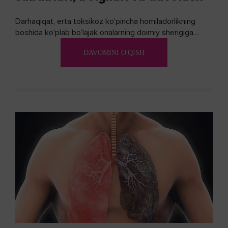
Darhaqiqat, erta toksikoz ko'pincha homiladorlikning
boshida ko'plab bo’lajak onalarning doimiy sherigiga
aylanadi. Ushbu noxush alomatlardan xalos bo'lishning
DAVOMINI O'QISH
biron bir usuli bormi?