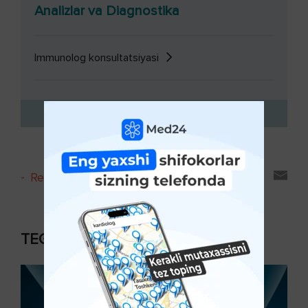
Analizlar va Diagnostika
Immunolog konsultatsiyasi
-
Reyting va sharhlar
TEGISHLI MAQOLALAR