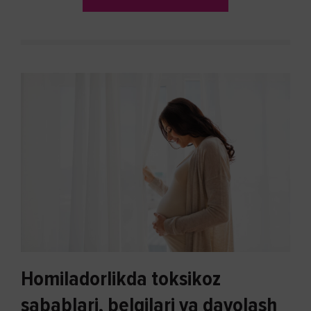
Homiladorlikda toksikoz
sabablari, belgilari va davolash