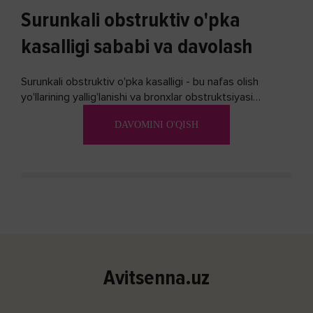
Surunkali obstruktiv o'pka
kasalligi sababi va davolash
Surunkali obstruktiv o'pka kasalligi - bu nafas olish
yo'llarining yallig'lanishi va bronxlar obstruktsiyasi
(shishishi) bilan tavsiflangan...
DAVOMINI O'QISH
Avitsenna.uz