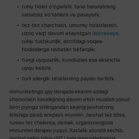
ruhiy holat o‘zgarishi, tana haroratining
sababsiz ko‘tarilishi va pasayishi;
tez-tez charchash, umumiy holsizlanish,
uzoq vaqt davom etayotgan
depressiya
,
ruhiy tushkunlik, atrofdagi voqea-
hodisalarga nisbatan befarqlik;
tungi uyqusizlik, kunduzlari esa aksincha
uyqu kelishi;
turli allergik ta’sirlarning paydo bo‘lishi.
Immunitetingiz qay darajada ekanini sizdagi
shamollash kasalligining davom etish muddati yoxud
biror joyingiz shilingandan keyingi jarohatning
bitishiga qarab aniqlash mumkin. Jarohat tez bitsa,
tumov tez chekinsa, demak, organizmingizda
immunitet darajasi yuqori. Xastalik asoratli kechib,
jarohat sekin bitsa-chi? Unda immunitetingizni