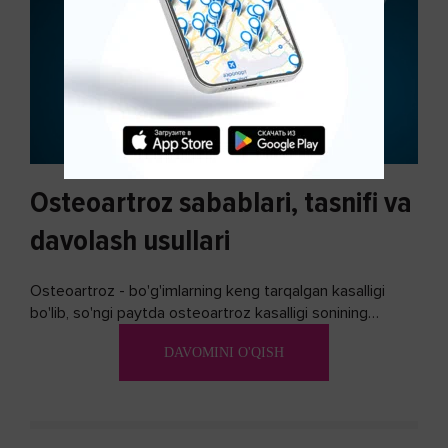
Osteoartroz sabablari, tasnifi va
davolash usullari
Osteoartroz - bo'g'imlarning keng tarqalgan kasalligi
bo'lib, so'ngi paytda osteoartroz kasalligi sonining
ko'payishi tendentsiyasi mavjud...
DAVOMINI O'QISH