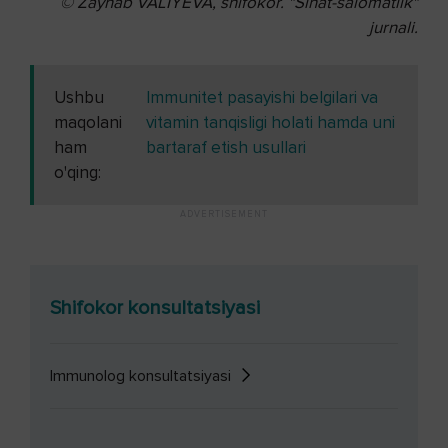
© Zaynab VALIYEVA,
shifokor. "Sihat-salomatlik"
jurnali.
Ushbu
Immunitet pasayishi belgilari va
maqolani
vitamin tanqisligi holati hamda uni
ham
bartaraf etish usullari
o'qing:
Shifokor konsultatsiyasi
Immunolog konsultatsiyasi