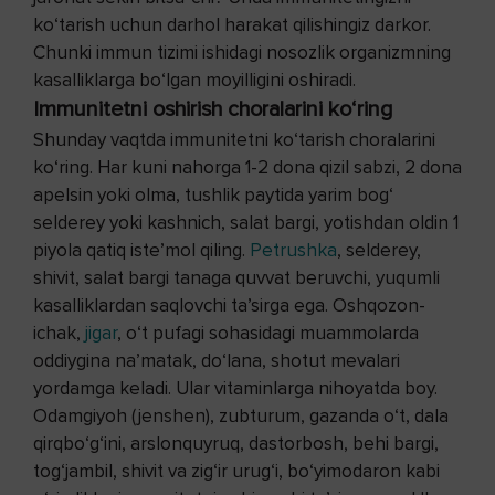
ko‘tarish uchun darhol harakat qilishingiz darkor.
Chunki immun tizimi ishidagi nosozlik organizmning
kasalliklarga bo‘lgan moyilligini oshiradi.
Immunitetni oshirish choralarini ko‘ring
Shunday vaqtda immunitetni ko‘tarish choralarini
ko‘ring. Har kuni nahorga 1-2 dona qizil sabzi, 2 dona
apelsin yoki olma, tushlik paytida yarim bog‘
selderey yoki kashnich, salat bargi, yotishdan oldin 1
piyola qatiq iste’mol qiling.
Petrushka
, selderey,
shivit, salat bargi tanaga quvvat beruvchi, yuqumli
kasalliklardan saqlovchi ta’sirga ega. Oshqozon-
ichak,
jigar
, o‘t pufagi sohasidagi muammolarda
oddiygina na’matak, do‘lana, shotut mevalari
yordamga keladi. Ular vitaminlarga nihoyatda boy.
Odamgiyoh (jenshen), zubturum, gazanda o‘t, dala
qirqbo‘g‘ini, arslonquyruq, dastorbosh, behi bargi,
tog‘jambil, shivit va zig‘ir urug‘i, bo‘yimodaron kabi