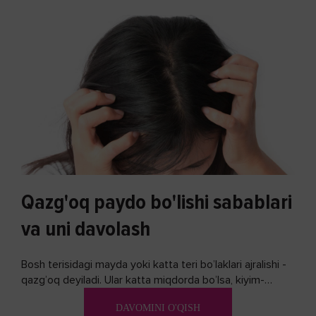
Qazg'oq paydo bo'lishi sabablari
va uni davolash
Bosh terisidagi mayda yoki katta teri bo’laklari ajralishi -
qazg’oq deyiladi. Ular katta miqdorda bo’lsa, kiyim-
kechakka tushib, yoqimsiz...
DAVOMINI O'QISH