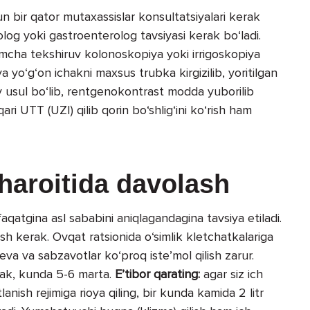
un bir qator mutaxassislar konsultatsiyalari kerak
olog yoki gastroenterolog tavsiyasi kerak bo‘ladi.
imcha tekshiruv kolonoskopiya yoki irrigoskopiya
 yo‘g‘on ichakni maxsus trubka kirgizilib, yoritilgan
iv usul bo‘lib, rentgenokontrast modda yuborilib
ri UTT (UZI) qilib qorin bo‘shlig‘ini ko‘rish ham
sharoitida davolash
faqatgina asl sababini aniqlagandagina tavsiya etiladi.
ish kerak. Ovqat ratsionida o‘simlik kletchatkalariga
eva va sabzavotlar ko‘proq iste’mol qilish zarur.
ak, kunda 5-6 marta.
E’tibor qarating:
agar siz ich
nish rejimiga rioya qiling, bir kunda kamida 2 litr