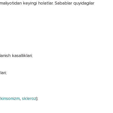
maliyotidan keyingi holatlar. Sabablar quyidagilar
nish kasalliklari;
ari;
rkinsonizm
,
skleroz
);