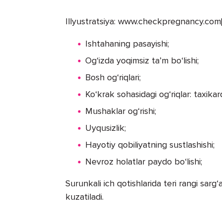
Illyustratsiya: www.checkpregnancy.com[/
Ishtahaning pasayishi;
Og‘izda yoqimsiz ta’m bo‘lishi;
Bosh og‘riqlari;
Ko‘krak sohasidagi og‘riqlar: taxikar
Mushaklar og‘rishi;
Uyqusizlik;
Hayotiy qobiliyatning sustlashishi;
Nevroz holatlar paydo bo‘lishi;
Surunkali ich qotishlarida teri rangi sarg‘a
kuzatiladi.