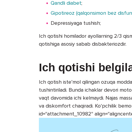
Qandli diabet
;
Gipotireoz (qalqonsimon bez disfunk
Depressiyaga tushish;
Ich qotishi homilador ayollarning 2/3 qism
qotishiga asosiy sabab disbakteriozdir.
Ich qotishi belgila
Ich qotish iste’mol qilingan ozuqa moddal
tushintiriladi. Bunda ichaklar devori mot
vaqt davomida ichi kelmaydi. Najas massas
va diskomfort chaqiradi. Ko‘pchilik bemorl
id="attachment_10982" align="aligncent