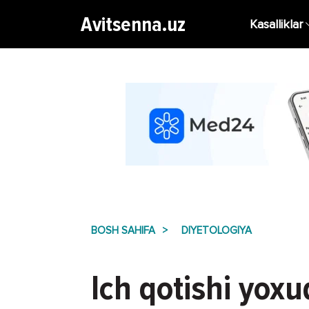
Avitsenna.uz
Kasalliklar
BOSH SAHIFA
DIYETOLOGIYA
Ich qotishi yoxu