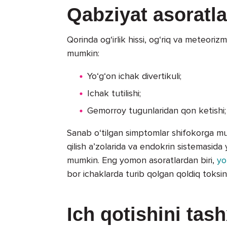
Qabziyat asoratla
Qorinda og‘irlik hissi, og‘riq va meteori
mumkin:
Yo‘g‘on ichak divertikuli;
Ichak tutilishi;
Gemorroy tugunlaridan qon ketishi;
Sanab o‘tilgan simptomlar shifokorga muro
qilish a’zolarida va endokrin sistemasida 
mumkin. Eng yomon asoratlardan biri,
yo
bor ichaklarda turib qolgan qoldiq toksini 
Ich qotishini tas