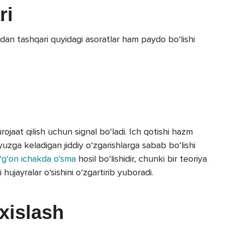
ri
zmdan tashqari quyidagi asoratlar ham paydo bo‘lishi
jaat qilish uchun signal bo‘ladi. Ich qotishi hazm
yuzga keladigan jiddiy o‘zgarishlarga sabab bo‘lishi
‘g‘on ichakda o‘sma
hosil bo‘lishidir, chunki bir teoriya
hujayralar o‘sishini o‘zgartirib yuboradi.
hxislash