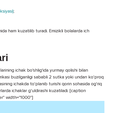
siyasi)
;
ida ham kuzatilib turadi. Emizikli bolalarda ich
ri
arining ichak bo‘shlig‘ida yurmay qolishi bilan
orikasi buzilganligi sababli 2 sutka yoki undan ko‘proq
ining ichakda to‘planib turishi qorin sohasida og‘riq
arda ichaklar g‘uldirashi kuzatiladi. [caption
er" width="1000"]