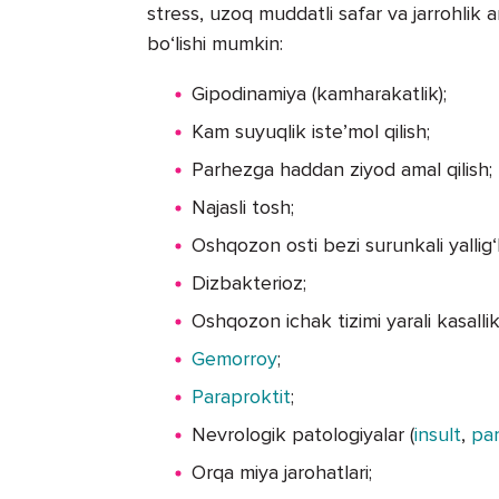
stress, uzoq muddatli safar va jarrohlik a
bo‘lishi mumkin:
Gipodinamiya (kamharakatlik);
Kam suyuqlik iste’mol qilish;
Parhezga haddan ziyod amal qilish;
Najasli tosh;
Oshqozon osti bezi surunkali yallig‘la
Dizbakterioz;
Oshqozon ichak tizimi yarali kasallikl
Gemorroy
;
Paraproktit
;
Nevrologik patologiyalar (
insult
,
pa
Orqa miya jarohatlari;