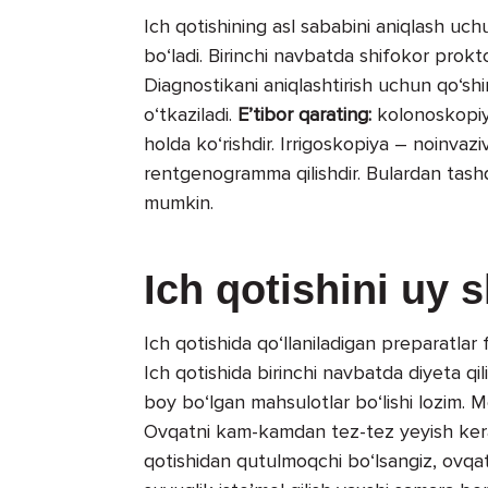
Ich qotishining asl sababini aniqlash uch
bo‘ladi. Birinchi navbatda shifokor prokt
Diagnostikani aniqlashtirish uchun qo‘sh
o‘tkaziladi.
E’tibor qarating:
kolonoskopiya
holda ko‘rishdir. Irrigoskopiya – noinvaz
rentgenogramma qilishdir. Bulardan tashqa
mumkin.
Ich qotishini uy 
Ich qotishida qo‘llaniladigan preparatlar 
Ich qotishida birinchi navbatda diyeta qil
boy bo‘lgan mahsulotlar bo‘lishi lozim. M
Ovqatni kam-kamdan tez-tez yeyish ker
qotishidan qutulmoqchi bo‘lsangiz, ovqatla