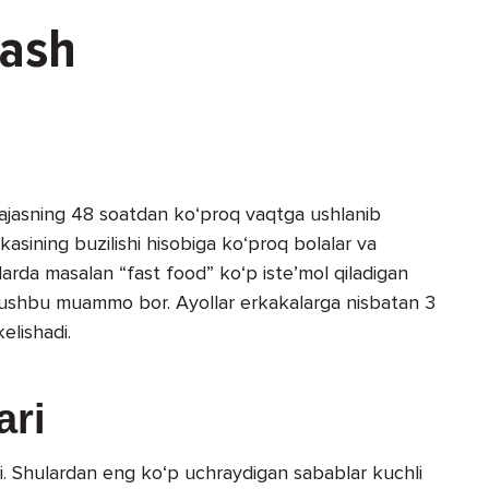
lash
 najasning 48 soatdan ko‘proq vaqtga ushlanib
rikasining buzilishi hisobiga ko‘proq bolalar va
larda masalan “fast food” ko‘p iste’mol qiladigan
a ushbu muammo bor. Ayollar erkakalarga nisbatan 3
lishadi.
ari
adi. Shulardan eng ko‘p uchraydigan sabablar kuchli