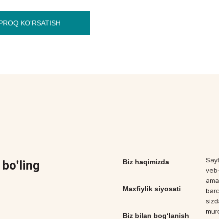
PROQ KO'RSATISH
Sayt
bo'ling
Biz haqimizda
veb-
amal
Maxfiylik siyosati
barc
sizd
muro
Biz bilan bog‘lanish