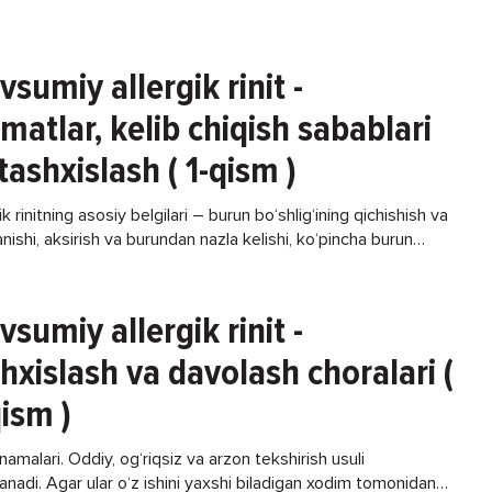
sumiy allergik rinit -
matlar, kelib chiqish sabablari
tashxislash ( 1-qism )
ik rinitning asosiy belgilari – burun bo‘shlig‘ining qichishish va
lanishi, aksirish va burundan nazla kelishi, ko‘pincha burun
i bilan birga, shuningdek, tomoq qitiqlanishi,
sumiy allergik rinit -
hxislash va davolash choralari (
ism )
inamalari. Oddiy, og‘riqsiz va arzon tekshirish usuli
anadi. Agar ular o‘z ishini yaxshi biladigan xodim tomonidan