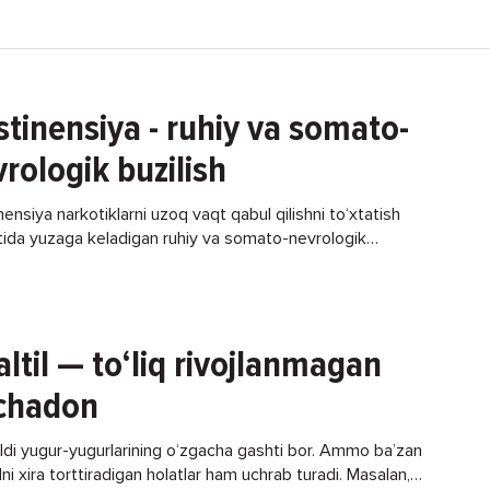
tinensiya - ruhiy va somato-
rologik buzilish
ensiya narkotiklarni uzoq vaqt qabul qilishni to‘xtatish
tida yuzaga keladigan ruhiy va somato-nevrologik
shlarning birga kelishidir. Abstinensiya quvvatsizlik, ko‘p
h, qusish, ich ketish,
altil — to‘liq rivojlanmagan
chadon
oldi yugur-yugurlarining o‘zgacha gashti bor. Ammo ba’zan
lni xira torttiradigan holatlar ham uchrab turadi. Masalan,