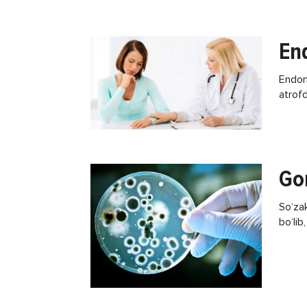
yuqori
End
Endom
atrofd
uchras
orttir
Go
So‘zak
bo‘lib
bilan 