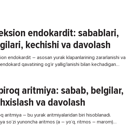
 ko‘rik vaqti bo‘lajak kelinda aniqlangan «yetilmagan
eksion endokardit: sabablari,
gilari, kechishi va davolash
ion endokardit – asosan yurak klapanlarining zararlanishi va
endokard qavatining og‘ir yallig‘lanishi bilan kechadigan
ikdir. Endokard – yurak devorining tashqi tomondagi uchinchi
piroq aritmiya: sabab, belgilar,
hxislash va davolash
oq aritmiya – bu yurak aritmiyalaridan biri hisoblanadi.
iya so‘zi yunoncha aritmos (a – yo‘q, ritmos – marom)
an olingan bo‘lib, barcha yurak