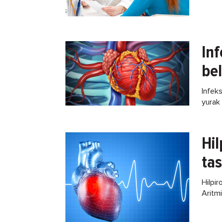
tibbiy
Inf
bel
Infeks
yurak 
kasall
Hil
tas
Hilpir
Aritm
so‘zid