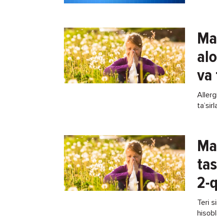
Mav
alo
va 
Allerg
ta’sir
bitish
Mav
tas
2-q
Teri s
hisobl