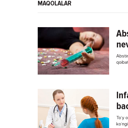
MAQOLALAR
Abs
nev
Abstin
qoiba
buzili
terlas
Inf
ba
To‘y 
ko‘ngi