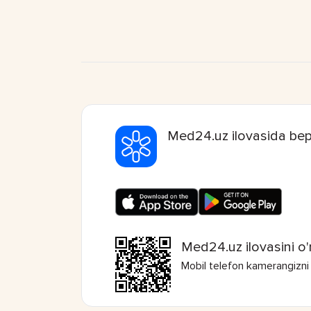
Med24.uz ilovasida bep
Med24.uz ilovasini o'
Mobil telefon kamerangizni