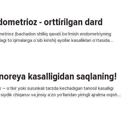
 sifatli allergenlar eritmalaridan foydalanilgan holda
ometrioz - orttirilgan dard
etrioz (bachadon shilliq qavati bo‘lmish endometriyning
agi to‘qimalarga o‘sib kirishi) ayollar kasalliklari o‘rtasida
hi bo‘yicha yuqoriroq o‘rinda turadi. Endometrioz ko‘pincha
ilgan bo‘ladi. Operatsiya
noreya kasalligidan saqlaning!
 – o‘tkir yoki surunkali tarzda kechadigan tanosil kasalligi
, siydik chiqaruv va jinsiy a’zo yo‘llaridan yiringli ajralma oqishi
namoyon bo‘ladi. Kasallik