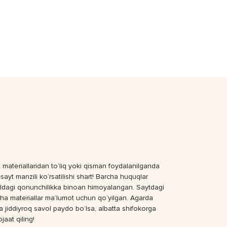
 materiallaridan to‘liq yoki qisman foydalanilganda
sayt manzili ko‘rsatilishi shart! Barcha huquqlar
dagi qonunchilikka binoan himoyalangan. Saytdagi
ha materiallar ma’lumot uchun qo‘yilgan. Agarda
a jiddiyroq savol paydo bo‘lsa, albatta shifokorga
jaat qiling!