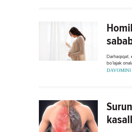
Homil
sabab
Darhaqiqat, 
bo’lajak ona
xalos bo'lish
DAVOMINI 
Surun
kasal