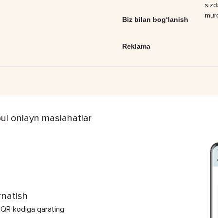
sizd
muro
Biz bilan bog‘lanish
Reklama
ul onlayn maslahatlar
rnatish
 QR kodiga qarating