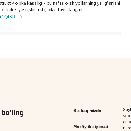
ruktiv o'pka kasalligi - bu nafas olish yo'llarining yallig'lanishi
bstruktsiyasi (shishishi) bilan tavsiflangan...
O'QISH
Sayt
bo'ling
Biz haqimizda
veb-
amal
Maxfiylik siyosati
barc