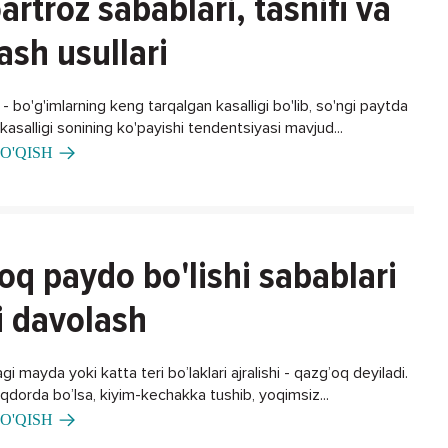
artroz sabablari, tasnifi va
ash usullari
 bo'g'imlarning keng tarqalgan kasalligi bo'lib, so'ngi paytda
asalligi sonining ko'payishi tendentsiyasi mavjud...
O'QISH
oq paydo bo'lishi sabablari
i davolash
gi mayda yoki katta teri bo’laklari ajralishi - qazg’oq deyiladi.
iqdorda bo’lsa, kiyim-kechakka tushib, yoqimsiz...
O'QISH