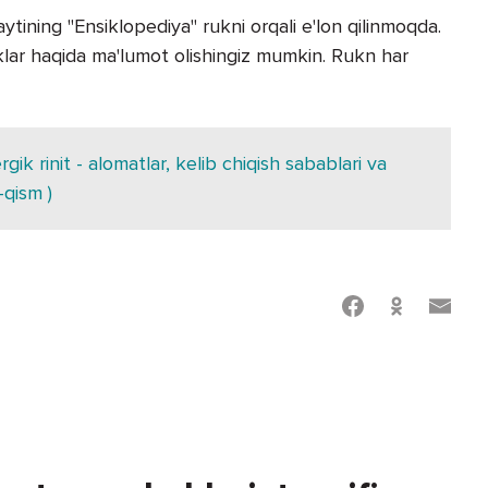
tining "Ensiklopediya" rukni orqali e'lon qilinmoqda.
liklar haqida ma'lumot olishingiz mumkin. Rukn har
gik rinit - alomatlar, kelib chiqish sabablari va
-qism )