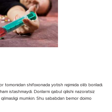
r tomonidan shifoxonada yotish rejimida olib boriladi.
am istashmaydi. Dorilarni qabul qilishi nazoratsiz
abul qilmasligi mumkin. Shu sababdan bemor doimo