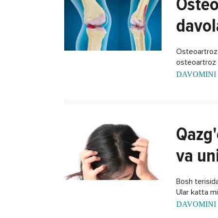
Osteo
davol
Osteoartroz -
osteoartroz k
DAVOMINI 
Qazg'
va un
Bosh terisida
Ular katta m
DAVOMINI 