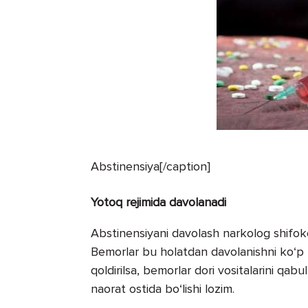
Abstinensiya[/caption]
Yotoq rejimida davolanadi
Abstinensiyani davolash narkolog shifoko
Bemorlar bu holatdan davolanishni ko‘p h
qoldirilsa, bemorlar dori vositalarini q
naorat ostida bo‘lishi lozim.