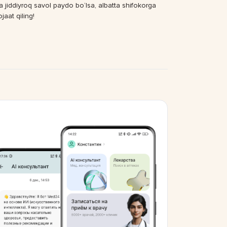
a jiddiyroq savol paydo bo‘lsa, albatta shifokorga
jaat qiling!