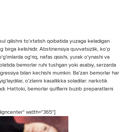
ul qilishni to‘xtatish qoibatida yuzaga keladigan
 birga kelishidir. Abstinensiya quvvatsizlik, ko‘p
bo‘g‘imlarda og‘riq, nafas qisishi, yurak o‘ynashi va
olatida bemorlar ruhi tushgan yoki asabiy, serzarda
 agressiya bilan kechishi mumkin. Ba’zan bemorlar har
‘laydilar, o‘zlarini kasallikka soladilar: narkotik
adi. Hattoki, bemorlar qulflarni buzib preparatlarni
ligncenter" width="365"]