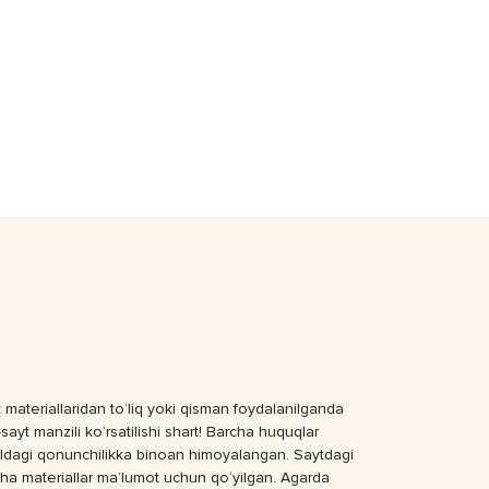
 materiallaridan to‘liq yoki qisman foydalanilganda
sayt manzili ko‘rsatilishi shart! Barcha huquqlar
dagi qonunchilikka binoan himoyalangan. Saytdagi
ha materiallar ma’lumot uchun qo‘yilgan. Agarda