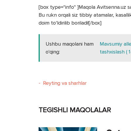
[box type="info" ]Maqola Avitsenna.uz say
Bu rukn orqali siz tibbiy atamalar, kasal
doim to‘ldirilib boriladi![/box]
Ushbu maqolani ham
Mavsumiy aller
o'qing:
tashxislash ( 1
-
Reyting va sharhlar
TEGISHLI MAQOLALAR