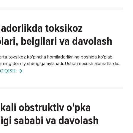
adorlikda toksikoz
lari, belgilari va davolash
erta toksikoz ko'pincha homiladorlikning boshida ko'plab
larning doimiy sherigiga aylanadi. Ushbu noxush alomatlardan
ning biron bir usuli bormi?
O'QISH
kali obstruktiv o'pka
ligi sababi va davolash