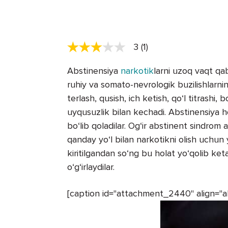
3 (1)
Abstinensiya
narkotik
larni uzoq vaqt qab
ruhiy va somato-nevrologik buzilishlarning
terlash, qusish, ich ketish, qo‘l titrashi, 
uyqusuzlik bilan kechadi. Abstinensiya h
bo‘lib qoladilar. Og‘ir abstinent sindrom
qanday yo‘l bilan narkotikni olish uchun yig
kiritilgandan so‘ng bu holat yo‘qolib ket
o‘g‘irlaydilar.
[caption id="attachment_2440" align="a