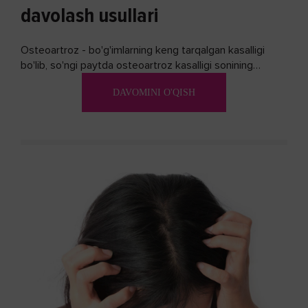
davolash usullari
Osteoartroz - bo'g'imlarning keng tarqalgan kasalligi
bo'lib, so'ngi paytda osteoartroz kasalligi sonining
ko'payishi tendentsiyasi mavjud...
DAVOMINI O'QISH