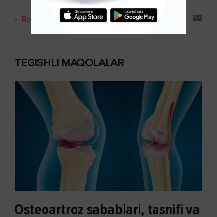
-
Reyting va sharhlar
TEGISHLI MAQOLALAR
Osteoartroz sabablari, tasnifi va