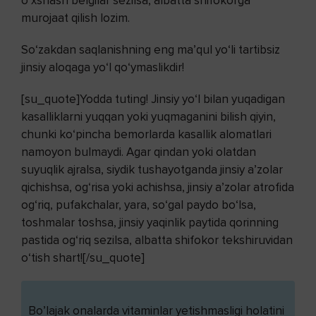
o‘xshash belgilar sezilsa, albatta shifokorga
murojaat qilish lozim.
So‘zakdan saqlanishning eng ma’qul yo‘li tartibsiz
jinsiy aloqaga yo‘l qo‘ymaslikdir!
[su_quote]Yodda tuting! Jinsiy yo‘l bilan yuqadigan
kasalliklarni yuqqan yoki yuqmaganini bilish qiyin,
chunki ko‘pincha bemorlarda kasallik alomatlari
namoyon bulmaydi. Agar qindan yoki olatdan
suyuqlik ajralsa, siydik tushayotganda jinsiy a’zolar
qichishsa, og‘risa yoki achishsa, jinsiy a’zolar atrofida
og‘riq, pufakchalar, yara, so‘gal paydo bo‘lsa,
toshmalar toshsa, jinsiy yaqinlik paytida qorinning
pastida og‘riq sezilsa, albatta shifokor tekshiruvidan
o‘tish shart![/su_quote]
Bo’lajak onalarda vitaminlar yetishmasligi holatini