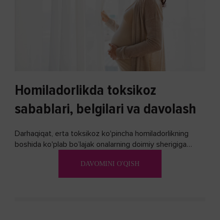
Homiladorlikda toksikoz
sabablari, belgilari va davolash
Darhaqiqat, erta toksikoz ko'pincha homiladorlikning
boshida ko'plab bo’lajak onalarning doimiy sherigiga
aylanadi. Ushbu noxush alomatlardan xalos bo'lishning
DAVOMINI O'QISH
biron bir usuli bormi?