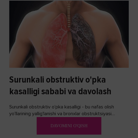
Surunkali obstruktiv o'pka
kasalligi sababi va davolash
Surunkali obstruktiv o'pka kasalligi - bu nafas olish
yo'llarining yallig'lanishi va bronxlar obstruktsiyasi
(shishishi) bilan tavsiflangan...
DAVOMINI O'QISH