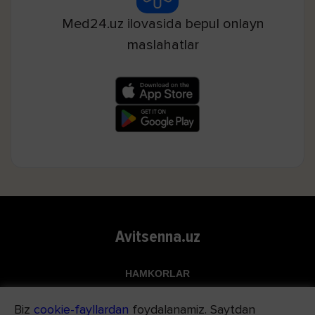
Med24.uz ilovasida bepul onlayn
maslahatlar
Avitsenna.uz
HAMKORLAR
Top.uz
Biz
cookie-fayllardan
foydalanamiz. Saytdan
Apteka.uz