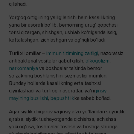
qilishadi.
Yorg‘oq ortig‘ining yallig‘lanishi ham kasallikning
yana bir asorati bo‘lib, bemorning urug‘ qopchasi
terisi qizargan, shishgan, ushlab ko‘rilganda issiq,
kattalashgan, zichlashgan va og‘riqli bo‘ladi.
Turli xil omillar –
immun tizimining zaifligi
, nazoratsiz
antibakterial vositalar qabul qilish,
alkogolizm
,
narkomaniya
va boshqalar ta’sirida bemor
so‘zakning boshlanishini sezmasligi mumkin.
Bunday hollarda kasallikning erta tashxisi
qiyinlashadi va turli og‘ir asoratlar, ya’ni
jinsiy
maylning buzilishi
,
bepushtlik
ka sabab bo‘ladi.
Agar siydik chiqaruv va jinsiy a’zo yo‘llaridan suyuqlik
ajralsa, siydik tushayotganda qichishsa, achishsa
yoki og‘risa, toshmalar toshsa va boshqa shunga