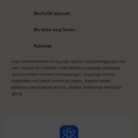
Maxfiylik siyosati
Biz bilan bog‘lanish
Reklama
Sayt materiallaridan to‘liq yoki qisman foydalanilganda veb-
sayt manzili ko‘rsatilishi shart! Barcha huquqlar amaldagi
qonunchilikka binoan himoyalangan. Saytdagi barcha
materiallar ma’lumot uchun qo‘yilgan. Agarda sizda
jiddiyroq savol paydo bo‘lsa, albatta shifokorga murojaat
qiling!