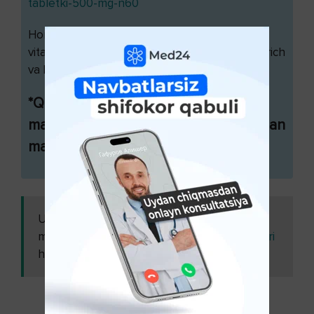
tabletki-500-mg-n60
Homilador ayollarda qo’llaniladigan boshqa
vitaminlar: Elevit, Komplivit, Foliy kislotasi, Vitarich
va hk.
*Qo'llash mumkin bo'lmagan holatlar
mavjud. Ishlatishdan oldin shifokor bilan
maslahatlashing.
Ushbu
Mavsumiy allergik rinit -
maqolani
alomatlar, kelib chiqish sabablari
ham o'qing:
va tashxislash ( 1-qism )