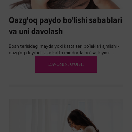
Qazg'oq paydo bo'lishi sabablari
va uni davolash
Bosh terisidagi mayda yoki katta teri bo’laklari ajralishi -
qazg’oq deyiladi. Ular katta miqdorda bo’lsa, kiyim-
kechakka tushib, yoqimsiz...
DAVOMINI O'QISH