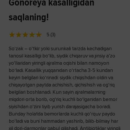
Gonoreya kasalligidan
saqlaning!
5 (3)
So‘zak – o‘tkir yoki surunkali tarzda kechadigan
tanosil kasalligi bo‘lib, siydik chiqaruv va jinsiy a’zo
yo‘llaridan yiringli ajralma oqishi bilan namoyon
bo‘ladi. Kasallik yuqqanidan o‘rtacha 3-5 kundan
keyin belgilari ko‘rinadi: siydik chiqishdan oldin va
chiqayotgan paytda achishish, qichishish va og‘riq
belgilari boshlanadi. Kun sayin ajralmalarning
miqdori orta borib, og‘riq kuchli bo‘lganidan bemor
siyishdan o‘zini tiyib yurish darajasigacha boradi.
Bunday holatda bemorlarda kuchli qo‘rquv paydo
bo‘ladi va buni hammadan yashirib, bilib-bilmay har
xil dori-darmonlar qabul qilishadi. Antibiotiklar yiringli