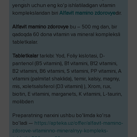
yengish uchun eng ko’p ishlatiladigan vitamin
komplekslaridan biri
Alfavit mamino zdorovye
dir.
Alfavit mamino zdorovye
bu – 500 mg dan, bir
qadoqda 60 dona vitamin va mineral kompleksli
tabletkalar.
Tabletkalar
tarkibi: Yod, Foliy kislotasi, D-
pantenol (B5 vitamini), B1 vitamini, B12 vitamini,
B2 vitamini, B6 vitamini, S vitamini, PP vitamini, A
vitamini (palmitat shaklida), temir, kalsiy, magniy,
mis, xoletsalsiferol (D3 vitamini) ), Xrom, rux,
biotin, E vitamini, marganets, K vitamini, L-taurin,
molibden
Preparatning narxini ushbu bo’limda ko’rsa
bo’ladi —
https://apteka.uz/offer/alfavit-mamino-
zdorove-vitaminno-mineralnyy-kompleks-