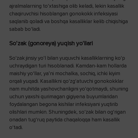
ajralmalarning to‘xtashiga olib keladi, lekin kasallik
chaqiruvchisi hisoblangan gonokokk infeksiyasi
saqlanib qoladi va boshqa kasalliklar kelib chiqishiga
sabab bo‘ladi.
So‘zak (gonoreya) yuqish yo‘llari
So‘zak jinsiy yo‘l bilan yuquvchi kasalliklarning ko‘p
uchraydigan turi hisoblanadi. Kamdan-kam hollarda
maishiy yo‘llar, ya’ni mochalka, sochiq, ichki kiyim
orqali yuqadi. Kasallikni qo‘zg‘atuvchi gonokokklar
nam muhitda yashovchanligini yo‘qotmaydi, shuning
uchun yaxshi qurimagan gigiyena buyumlaridan
foydalangan begona kishilar infeksiyani yuqtirib
olishlari mumkin. Shuningdek, so‘zak bilan og‘rigan
onadan tug‘ruq paytida chaqaloqqa ham kasallik
o‘tadi.