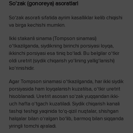
So‘zak (gonoreya) asoratlari
So‘zak asorati sifatida ayrim kasalliklar kelib chiqishi
va birga kechishi mumkin.
Ikki stakanli sinama (Tompson sinamasi)
o‘tkazilganda, siydikning birinchi porsiyasi loyqa,
ikkinchi porsiyasi esa tiniq bo‘ladi. Bu belgilar o‘tkir
oldi uretrit (siydik chiqarish yo‘lining yallig‘lanishi)
ko‘rinishidir.
Agar Tompson sinamasi o‘tkazilganda, har ikki siydik
porsiyasida ham loyqalanish kuzatilsa, o‘tkir uretrit
hisoblanadi. Uretrit asosan so‘zak yuqqandan ikki-
uch hafta o‘tgach kuzatiladi. Siydik chiqarish kanali
tashqi teshigi yaqinida to‘q-qizil nuqtalar, shishgan
halqalar bilan o‘ralgan bo‘lib, barmoq bilan siqqanda
yiringli tomchi ajraladi.