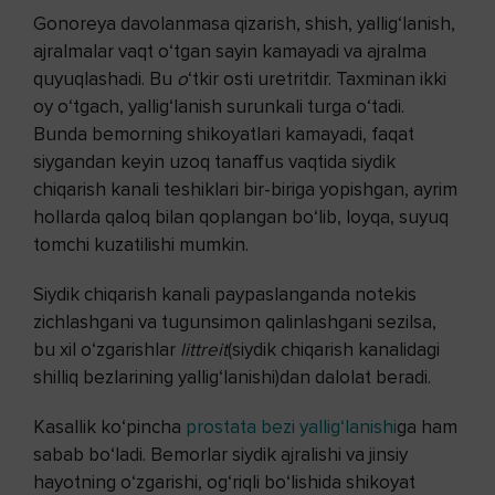
Gonoreya davolanmasa qizarish, shish, yallig‘lanish,
ajralmalar vaqt o‘tgan sayin kamayadi va ajralma
quyuqlashadi. Bu
o
‘tkir osti uretritdir. Taxminan ikki
oy o‘tgach, yallig‘lanish surunkali turga o‘tadi.
Bunda bemorning shikoyatlari kamayadi, faqat
siygandan keyin uzoq tanaffus vaqtida siydik
chiqarish kanali teshiklari bir-biriga yopishgan, ayrim
hollarda qaloq bilan qoplangan bo‘lib, loyqa, suyuq
tomchi kuzatilishi mumkin.
Siydik chiqarish kanali paypaslanganda notekis
zichlashgani va tugunsimon qalinlashgani sezilsa,
bu xil o‘zgarishlar
littreit
(siydik chiqarish kanalidagi
shilliq bezlarining yallig‘lanishi)dan dalolat beradi.
Kasallik ko‘pincha
prostata bezi yallig‘lanishi
ga ham
sabab bo‘ladi. Bemorlar siydik ajralishi va jinsiy
hayotning o‘zgarishi, og‘riqli bo‘lishida shikoyat