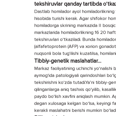
tekshiruvlar qanday tartibda o‘tkaz
Dastlab homilador ayol homiladorlikning 
hisobida turishi kerak. Agar shifokor homil
homiladorga skrining markazida II bosqich
markazlarida ho­miladorlikning 16 20 haft
tekshiruvlari o‘tkaziladi. Bunda homilad
(alfafetoprotein (AFP) va xorion gonadot
nuqsonli bola tug‘ilishi kuzatilsa, homilani
Tibbiy-genetik maslahatlar…
Markaz faoliyatining uchinchi yo‘nalis
aymog‘ida patologiyali qarindoshlari bo‘l
tekshirishni ko‘zda tutadi.Ya’ni tibbiy-ge
qilinganlarga aniq tashxis qo‘yilib, kasal
paydo bo‘lish xavfini aniqlash mumkin. Ag
degan xulosaga kelgan bo‘lsa, ke­yingi fa
kerakli maslahatni berishi mumkin bo‘ladi