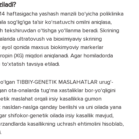
iladi?
14 haftasigacha yashash manzili bo‘yicha poliklinika
a sog‘­lig‘iga ta’sir ko‘rsatuvchi omilni aniqlasa,
 tekshiruvdan o‘tishga yo‘l­lanma beradi. Skrining
alarida ultratovush va bioximiyaviy skrining
or ayol qonida maxsus biokimyoviy markerlar
ropin (XG) miqdori aniqlanadi. Agar homiladorda
 to‘xtatish tavsiya etiladi.
hi bo‘lgan TIBBIY-GЕNЕTIK MASLAHATLAR urug‘-
gan ota-onalarda tug‘ma xastaliklar bor-yo‘qligini
netik maslahat orqali irsiy kasallikka gu­mon
lik nasldan-naslga qanday berilishi va uni oilada yana
ar shifokor-genetik oilada irsiy kasallik mavjud,
rzandlarda kasallikning uchrash ehtimolini hisoblab,
.