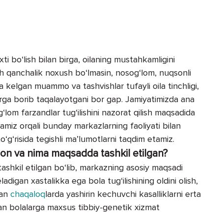
i bo‘lish bilan birga, oilaning mustahkamligini
sh qanchalik noxush bo‘lmasin, nosog‘lom, nuqsonli
 kelgan muammo va tashvishlar tufayli oila tinchligi,
mlarga borib taqalayotgani bor gap. Jamiyatimizda ana
g‘lom farzandlar tug‘ilishini nazorat qi­lish maqsadida
ifamiz orqali bunday markazlarning faoliyati bilan
to‘g‘risida tegishli ma’lumotlarni taqdim etamiz.
on va nima maqsadda tashkil etilgan?
tashkil etilgan bo‘lib, markazning asosiy maqsadi
adigan xastalikka ega bola tug‘ilishining oldini olish,
gan
chaqaloq
larda yashirin kechuvchi kasalliklarni erta
ilgan bolalarga maxsus tibbiy-genetik xizmat