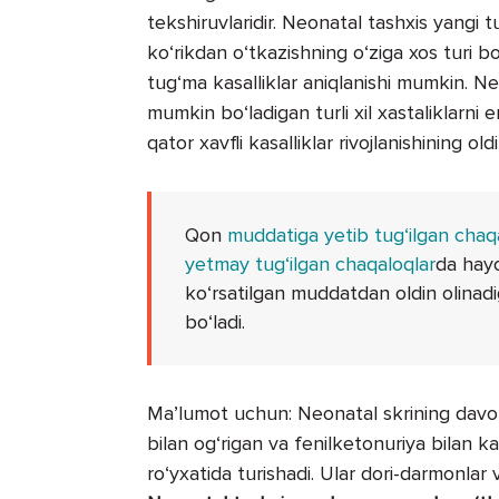
tekshiruvlaridir. Neonatal tashxis yangi 
ko‘rikdan o‘tkazishning o‘ziga xos turi b
tug‘ma kasalliklar aniqlanishi mumkin. Ne
mumkin bo‘ladigan turli xil xastaliklarni 
qator xavfli kasalliklar rivojlanishining oldi
Qon
muddatiga yetib tug‘ilgan chaq
yetmay tug‘ilgan chaqaloqlar
da hayo
ko‘rsatilgan mud­datdan oldin olinadig
bo‘ladi.
Ma’lumot uchun: Neonatal skrining davom
bilan og‘rigan va fenilketonuriya bilan k
ro‘yxatida turishadi. Ular dori-darmonlar