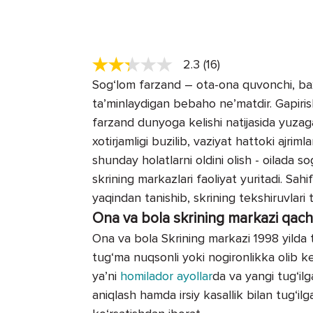
2.3 (16)
Sog‘lom farzand – ota-ona quvonchi, baxt
ta’minlaydigan bebaho ne’matdir. Gapiri
farzand dunyoga kelishi natijasida yuzaga
xotirjamligi buzilib, vaziyat hattoki ajri
shunday holatlarni oldini olish - oilada so
skrining markazlari faoliyat yuritadi. Sah
yaqindan tanishib, skrining tekshiruvlari 
Ona va bola skrining markazi qach
Ona va bola Skrining markazi 1998 yilda 
tug‘ma nuqsonli yoki nogironlikka olib kel
ya’ni
ho­milador ayollar
da va yangi tug‘il
aniqlash ham­da irsiy kasallik bilan tug‘