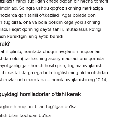
ziladi?
Yangi tug‘ilgan chaqaloqdan bir necha tomchi
mdiriladi. So‘ng­ra ushbu qog‘oz skrining markaziga
ozlarda qon tahlili o‘tkaziladi. Agar bolada qon
on tug‘dirsa, ona va bola poliklinikaga yoki skrining
adi. Faqat qonning qayta tahlili, mutaxassis ko‘rigi
h kerakligini aniq aytib beradi.
rak?
ahlil qilinib, homilada chuqur rivojlanish nuqsonlari
ishdan oldin) tashxisning asosiy maqsadi ona qornida
yotganligiga ishonch hosil qilish, tug‘ma rivojlanish
i xastaliklarga ega bola tug‘ilishining oldini olishdan
hiruvlar uch marotaba – homila rivojlanishining 10 14,
uyidagi homiladorlar o‘tishi kerak
vojlanish nuqsoni bilan tug‘ilgan bo‘lsa.
‘ilish bilan kechgan bo‘lsa.