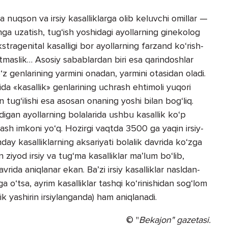
a nuqson va irsiy kasalliklarga olib keluvchi omillar —
ga uzatish, tug‘ish yoshidagi ayollarning ginekolog
kstragenital kasalligi bor ayollarning farzand ko‘­rish­
ya etmaslik… Asosiy sabablardan biri esa qarindoshlar
o‘z genlarining yarmini onadan, yarmini otasidan oladi.
da «kasallik» genlarining uchrash ehtimoli yuqori
 tug‘ilishi esa asosan onaning yoshi bilan bog‘liq.
digan ayollarning bolalarida ushbu kasallik ko‘p
ash imkoni yo‘q. Hozirgi vaqtda 3500 ga yaqin irsiy-
ay kasalliklarning aksariyati bolalik davrida ko‘zga
 ziyod irsiy va tug‘ma kasalliklar ma’lum bo‘lib,
vrida aniqlanar ekan. Ba’zi irsiy kasalliklar nasldan-
ga o‘tsa, ayrim kasalliklar tashqi ko‘rinishidan sog‘lom
k yashirin irsiylanganda) ham aniqlanadi.
© "
Bekajon" gazetasi.