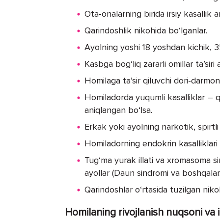
Ota-onalarning birida irsiy kasallik a
Qarindoshlik nikohida bo‘l­ganlar.
Ayolning yoshi 18 yoshdan kichik, 3
Kasbga bog‘liq zararli omillar ta’siri 
Homilaga ta’sir qiluvchi do­ri-darmo
Homiladorda yuqumli kasalliklar – q
aniqlangan bo‘lsa.
Erkak yoki ayolning narkotik, spirtli 
Homiladorning endokrin kasalliklari
Tug‘ma yurak illati va xromasoma si
ayol­lar (Daun sindromi va boshqalar.
Qarindoshlar o‘rtasida tuzilgan niko
Homilaning rivojlanish nuqsoni va ir