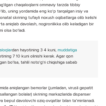
tug‘ilgan chaqaloqlarni ommaviy tarzda tibbiy
o‘lib, uning yordamida eng ko‘p tarqalgan irsiy va
onatal skrining tufayli noxush oqibatlarga olib kelishi
erta aniqlab davolash, nogironlikka olib keladigan bir
ni olsa bo‘ladi.
aloqlar
dan hayotining 3 4 kuni,
muddatiga
tining 7 10 kuni olinishi kerak. Agar qon
an bo‘l­sa, tahlil noto‘g‘ri chiqishiga sabab
ida aniqlangan bemorlar (jumladan, virusli gepatit
asallangan bolalar) skrining markazlarida dispanser
 va bepul davolovchi oziq-ovqatlar bilan ta’minlanadi.