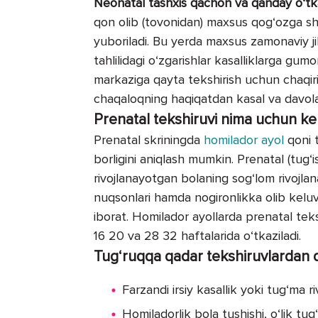
Neonatal tashxis qachon va qanday o‘tka
qon olib (tovonidan) maxsus qog‘ozga shi
yuboriladi. Bu yerda maxsus zamonaviy jih
tahlilidagi o‘zgarishlar kasalliklarga gum
markaziga qayta tekshirish uchun chaqiril
chaqaloqning haqiqatdan kasal va davolas
Prenatal tekshiruvi nima uchun ke
Prenatal skriningda
homilador ayol
qoni t
borligini aniqlash mumkin. Prenatal (tug‘
rivojlanayotgan bolaning sog‘lom rivojlana
nuqsonlari hamda nogironlikka olib keluvch
iborat. Homilador ayollarda prenatal teks
16 20 va 28 32 haftalarida o‘tkaziladi.
Tug‘ruqqa qadar tekshiruvlardan q
Farzandi irsiy kasallik yoki tug‘ma ri
Homiladorlik bola tushishi, o‘lik tug