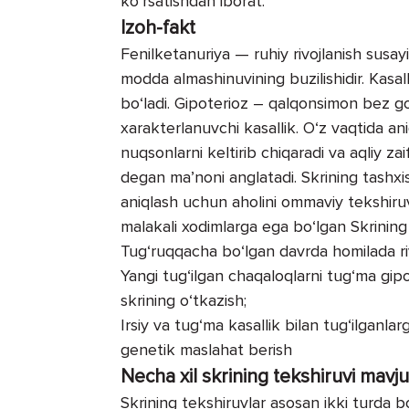
ko‘rsatishdan iborat.
Izoh-fakt
Fenilketanuriya — ruhiy rivojlanish susay
modda almashinuvining buzilishidir. Kasal
bo‘ladi. Gipoterioz – qalqonsimon bez gor
xarakterlanuvchi kasallik. O‘z vaqtida ani
nuqsonlarni keltirib chiqaradi va aqliy zaif
degan ma’noni anglatadi. Skrining tashxi
aniqlash uchun aholini ommaviy tekshiruv
malakali xodimlarga ega bo‘lgan Skrining 
Tug‘ruqqacha bo‘lgan davrda homilada rivoj
Yangi tug‘ilgan chaqaloqlarni tug‘ma gip
skrining o‘tkazish;
Irsiy va tug‘ma kasallik bilan tug‘ilganla
genetik maslahat berish
Necha xil skrining tekshiruvi mavj
Skrining tekshiruvlar asosan ikki turda bo