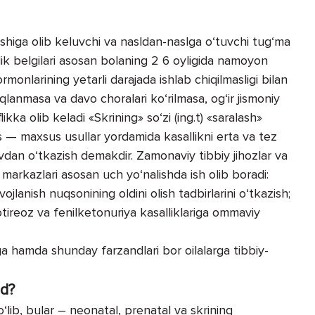
ishiga olib keluvchi va nasldan-naslga o‘tuvchi tug‘ma
lik belgilari asosan bolaning 2 6 oyligida namoyon
monlarining yetarli darajada ishlab chiqilmasligi bilan
qlanmasa va davo choralari ko‘rilmasa, og‘ir jismoniy
likka olib keladi «Skrining» so‘zi (ing.t) «saralash»
s — maxsus usullar yordamida kasallikni er­ta va tez
dan o‘tkazish demakdir. Zamonaviy tibbiy jihozlar va
markazlari asosan uch yo‘­nalishda ish olib boradi:
lanish nuqsonining oldini olish tadbirlarini o‘tkazish;
otireoz va fenilketonuriya kasalliklariga ommaviy
rga hamda shunday farzandlari bor oilalarga tibbiy-
ud?
‘lib, bular – neonatal, prenatal va skrining