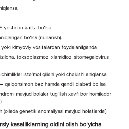
niqlansa.
5 yoshdan katta bo‘lsa.
aniqlangan bo‘l­sa (nurlanish).
n yoki kimyoviy vositalardan foydalanilganda.
izilcha, toksoplazmoz, xlamidioz, sitomegalovirus
ichimliklar iste’mol qilishi yoki chekishi aniqlansa.
 – qalqonsimon bez hamda qandli diabeti bo‘lsa.
ndromi mavjud bolalar tug‘ilish xavfi bor homilador
);
h (oilada genetik anomaliyasi mavjud holatlarda!);
siy kasalliklarning oldini olish bo‘yicha