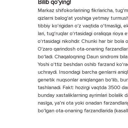
Bilib qo‘ying!
Markaz shifokorlarining fikrlaricha, tug‘m
qizlarni balog‘at yoshiga yetmay turmush
tibbiy ko‘rigidan o‘z vaqtida o‘t­masligi, e
lari, tug‘ruqlar o‘r­tasidagi ora­liqqa rio
o‘rtasidagi nikohdir. Chunki har bir bola 
O‘zaro qarindosh ota-onaning farzandlari
bo‘ladi. Chaqaloqning Daun sindromi bilan
Yoshi o‘ttiz beshdan oshib farzand ko‘ra
uchraydi. Insondagi barcha genlarni aniql
genetik nuqsonlar aniqlangan bo‘lib, bund
tashlanadi. Fakt: hozirgi vaqtda 3500 dan
bunday xastaliklarning ayrimlari bolalik da
naslga, ya’­ni ota yoki onadan farzandlari
bo‘lgan ota-onaning farzandlarida (kasalli