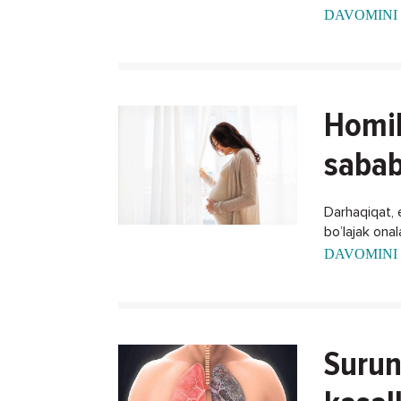
DAVOMINI 
Homil
sabab
Darhaqiqat, 
bo’lajak ona
xalos bo'lish
DAVOMINI 
Surun