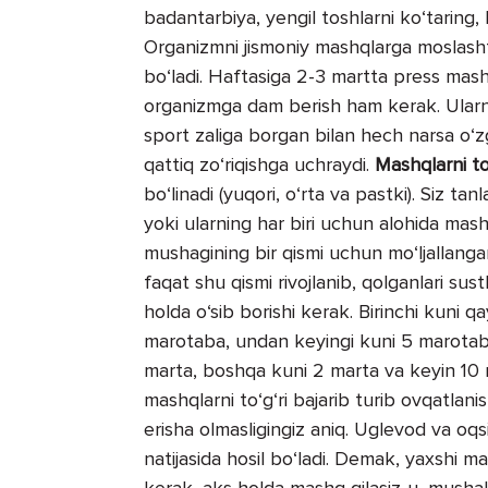
badantarbiya, yengil toshlarni ko‘taring,
Organizmni jismoniy mashqlarga moslasht
bo‘ladi. Haftasiga 2-3 martta press mash
organizmga dam berish ham kerak. Ularn
sport zaliga borgan bilan hech narsa o
qattiq zo‘riqishga uchraydi.
Mashqlarni to‘
bo‘linadi (yuqori, o‘rta va pastki). Siz 
yoki ularning har biri uchun alohida mash
mushagining bir qismi uchun mo‘ljallang
faqat shu qismi rivojlanib, qolganlari sust
holda o‘sib borishi kerak. Birinchi kuni q
marotaba, undan keyingi kuni 5 marotaba 
marta, boshqa kuni 2 marta va keyin 10 
mashqlarni to‘g‘ri bajarib turib ovqatla
erisha olmasligingiz aniq. Uglevod va oqsi
natijasida hosil bo‘ladi. Demak, yaxshi ma
kerak, aks holda mashq qilasiz-u, mushakl