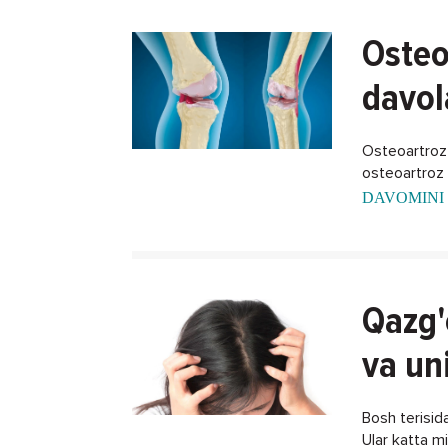
Osteo
davol
Osteoartroz -
osteoartroz k
DAVOMINI 
Qazg'
va un
Bosh terisida
Ular katta m