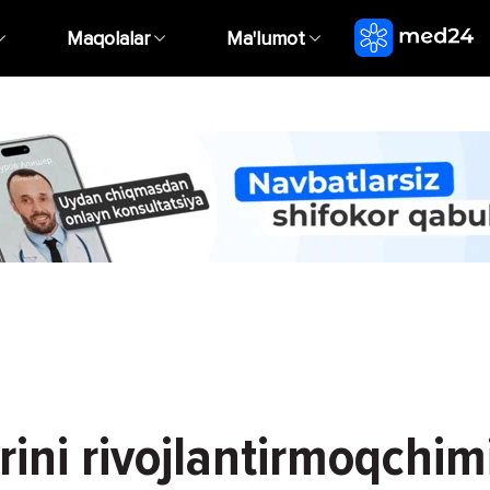
Maqolalar
Ma'lumot
ini rivojlantirmoqchimi