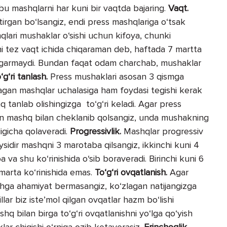
 bu mashqlarni har kuni bir vaqtda bajaring.
Vaqt.
irgan bo‘lsangiz, endi press mashqlariga o‘tsak
qlari mushaklar o‘sishi uchun kifoya, chunki
i tez vaqt ichida chiqaraman deb, haftada 7 martta
‘zgarmaydi. Bundan faqat odam charchab, mushaklar
g‘ri tanlash.
Press mushaklari asosan 3 qismga
tanlagan mashqlar uchalasiga ham foydasi tegishi kerak
q tanlab olishingizga to‘g‘ri keladi. Agar press
an mashq bilan cheklanib qolsangiz, unda mushakning
ligicha qolaveradi.
Progressivlik.
Mashqlar progressiv
aysidir mashqni 3 marotaba qilsangiz, ikkinchi kuni 4
va shu ko‘rinishida o‘sib boraveradi. Birinchi kuni 6
marta ko‘rinishida emas.
To‘g‘ri ovqatlanish.
Agar
nishga ahamiyat bermasangiz, ko‘zlagan natijangizga
llar biz iste’mol qilgan ovqatlar hazm bo‘lishi
shq bilan birga to‘g‘ri ovqatlanishni yo‘lga qo‘yish
ar chiqishi o‘rniga ozib ketaverasiz.
Erinchoqlik.