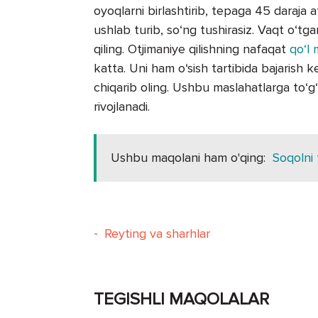
oyoqlarni birlashtirib, tepaga 45 daraja 
ushlab turib, so‘ng tushirasiz. Vaqt o‘tg
qiling. Otjimaniye qilishning nafaqat
qo‘l 
katta. Uni ham o‘sish tartibida bajarish 
chiqarib oling. Ushbu maslahatlarga to‘g‘
rivojlanadi.
Ushbu maqolani ham o'qing:
Soqolni t
-
Reyting va sharhlar
TEGISHLI MAQOLALAR