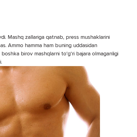
taydi. Mashq zallariga qatnab, press mushaklarini
m emas. Ammo hamma ham buning uddasidan
 boshka birov mashqlarni to‘g‘ri bajara olmaganligi
.