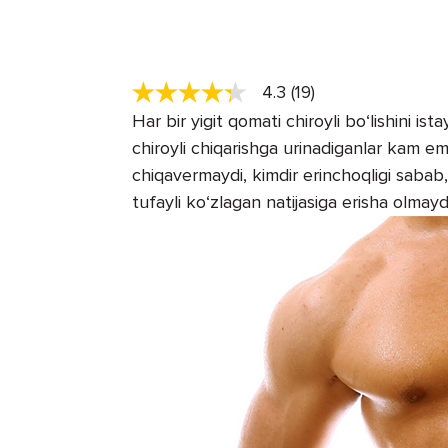
4.3 (19)
Har bir yigit qomati chiroyli bo‘lishini is
chiroyli chiqarishga urinadiganlar ka
chiqavermaydi, kimdir erinchoqligi sabab,
tufayli ko‘zlagan natijasiga erisha olmaydi