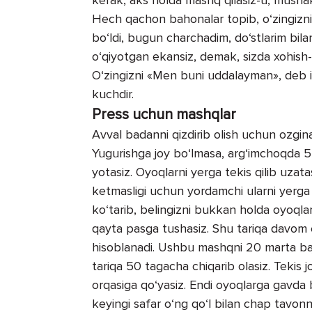
Hech qachon bahonalar topib, o‘zingizn
bo‘ldi, bugun charchadim, do‘stlarim bi
o‘qiyotgan ekansiz, demak, sizda xohish-i
O‘zingizni «Men buni uddalayman», deb is
kuchdir.
Press uchun mashqlar
Avval badanni qizdirib olish uchun ozgin
Yugurishga joy bo‘lmasa, arg‘imchoqda 5
yotasiz. Oyoqlarni yerga tekis qilib uzata
ketmasligi uchun yordamchi ularni yerga 
ko‘tarib, belingizni bukkan holda oyoqlar
qayta pasga tushasiz. Shu tariqa davom e
hisoblanadi. Ushbu mashqni 20 marta baja
tariqa 50 tagacha chiqarib olasiz. Tekis 
orqasiga qo‘yasiz. Endi oyoqlarga gavda bi
keyingi safar o‘ng qo‘l bilan chap tavonn