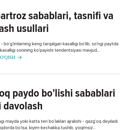
artroz sabablari, tasnifi va
ash usullari
 bo'g'imlarning keng tarqalgan kasalligi bo'lib, so'ngi paytda
asalligi sonining ko'payishi tendentsiyasi mavjud...
O'QISH
oq paydo bo'lishi sabablari
i davolash
gi mayda yoki katta teri bo’laklari ajralishi - qazg’oq deyiladi.
iqdorda bo’lsa, kiyim-kechakka tushib, yoqimsiz...