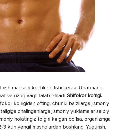
tirish maqsadi kuchli bo‘lishi kerak. Unatmang,
at va uzoq vaqt talab etiladi.
Shifokor ko‘rigi.
ifokor ko‘rigidan o‘ting, chunki ba’zilarga jismoniy
staligiga chalinganlarga jismoniy yuklamalar salbiy
moniy holatingiz to‘g‘ri kelgan bo‘lsa, organizmga
 2-3 kun yengil mashqlardan boshlang. Yugurish,