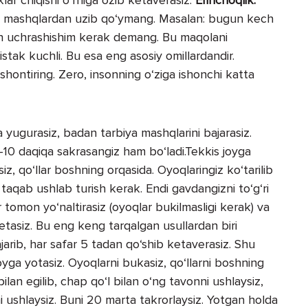
i mashqlardan uzib qo‘ymang. Masalan: bugun kech
lan uchrashishim kerak demang. Bu maqolani
stak kuchli. Bu esa eng asosiy omillardandir.
hontiring. Zero, insonning o‘ziga ishonchi katta
a yugurasiz, badan tarbiya mashqlarini bajarasiz.
-10 daqiqa sakrasangiz ham bo‘ladi.Tekkis joyga
siz, qo‘llar boshning orqasida. Oyoqlaringiz ko‘tarilib
taqab ushlab turish kerak. Endi gavdangizni to‘g‘ri
 tomon yo‘naltirasiz (oyoqlar bukilmasligi kerak) va
tasiz. Bu eng keng tarqalgan usullardan biri
rib, har safar 5 tadan qo‘shib ketaverasiz. Shu
joyga yotasiz. Oyoqlarni bukasiz, qo‘llarni boshning
lan egilib, chap qo‘l bilan o‘ng tavonni ushlaysiz,
i ushlaysiz. Buni 20 marta takrorlaysiz. Yotgan holda