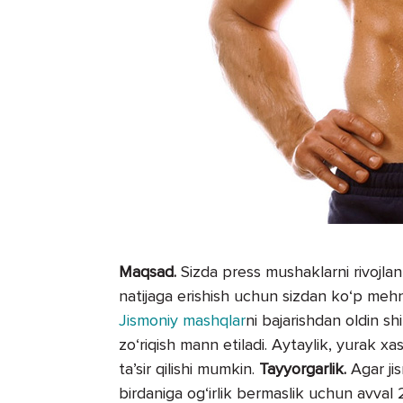
Maqsad.
Sizda press mushaklarni rivojlan
natijaga erishish uchun sizdan ko‘p mehn
Jismoniy mashqlar
ni bajarishdan oldin sh
zo‘riqish mann etiladi. Aytaylik, yurak xa
ta’sir qilishi mumkin.
Tayyorgarlik.
Agar jis
birdaniga og‘irlik bermaslik uchun avval