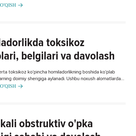
O'QISH
adorlikda toksikoz
lari, belgilari va davolash
erta toksikoz ko'pincha homiladorlikning boshida ko'plab
larning doimiy sherigiga aylanadi. Ushbu noxush alomatlardan
ning biron bir usuli bormi?
O'QISH
kali obstruktiv o'pka