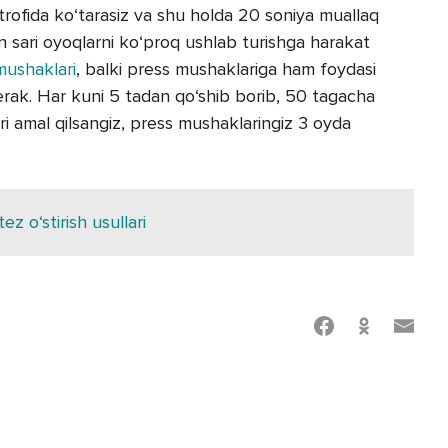
atrofida ko‘tarasiz va shu holda 20 soniya muallaq
an sari oyoqlarni ko‘proq ushlab turishga harakat
mushaklari
, balki press mushaklariga ham foydasi
kerak. Har kuni 5 tadan qo‘shib borib, 50 tagacha
ri amal qilsangiz, press mushaklaringiz 3 oyda
ez o‘stirish usullari