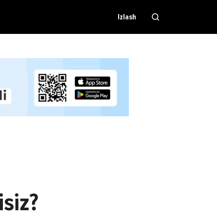
Izlash
siz?