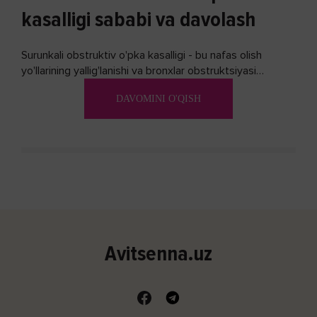
kasalligi sababi va davolash
Surunkali obstruktiv o'pka kasalligi - bu nafas olish
yo'llarining yallig'lanishi va bronxlar obstruktsiyasi
(shishishi) bilan tavsiflangan...
DAVOMINI O'QISH
Avitsenna.uz