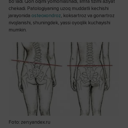
bo’ladi. Qon oqimi yomonlashadi, limfa tizimi aziyat
chekadi. Patologiyaning uzoq muddatli kechishi
jarayonida
osteoxondroz
, koksartroz va gonartroz
rivojlanishi, shuningdek, yassi oyoqlik kuchayishi
mumkin.
Foto: zen.yandex.ru