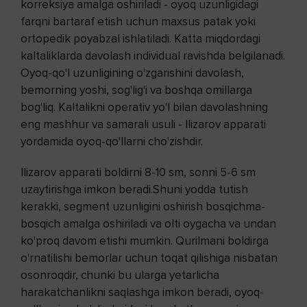
korreksiya amalga oshiriladi - oyoq uzunligidagi
farqni bartaraf etish uchun maxsus patak yoki
ortopedik poyabzal ishlatiladi. Katta miqdordagi
kaltaliklarda davolash individual ravishda belgilanadi.
Oyoq-qo'l uzunligining o'zgarishini davolash,
bemorning yoshi, sog'lig'i va boshqa omillarga
bog'liq. Kaltalikni operativ yo'l bilan davolashning
eng mashhur va samarali usuli - Ilizarov apparati
yordamida oyoq-qo'llarni cho'zishdir.
Ilizarov apparati boldirni 8-10 sm, sonni 5-6 sm
uzaytirishga imkon beradi.Shuni yodda tutish
kerakki, segment uzunligini oshirish bosqichma-
bosqich amalga oshiriladi va olti oygacha va undan
ko'proq davom etishi mumkin. Qurilmani boldirga
o'rnatilishi bemorlar uchun toqat qilishiga nisbatan
osonroqdir, chunki bu ularga yetarlicha
harakatchanlikni saqlashga imkon beradi, oyoq-