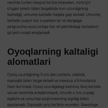
nechta turlari mavjud bo'lsa (masalan, noto'g'ri
o’sgan sinish bilan birgalikda son uzunligining
kaltaligi), umumiy kaltalik haqida gap ketadi. Umumiy
kaltalik yuqori tos suyaklari bir xil darajaga
yetguncha oyoq ostiga har xil qalinlikdagi taxtalarni
qo'yish orqali aniqlanadi.
Oyoqlarning kaltaligi
alomatlari
Oyoq uzunligining 5 sm dan oshishi, odatda,
oqsoqlik bilan birga keladi va maxsus o'lchovlarsiz
ham ko'rinadi. Oyoq uzunligidagi kamroq farq ba'zida
vizual ravishda aniqlanmaydi, chunki u tos suyagi
egilishi va umurtqa pog'onasining egriligi bilan
qoplanadi. Oqsoqlik yo'q bo'lishi mumkin. Xavotirga