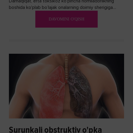
Darhaqiqat, erta toksikoz ko'pincha homiladorlikning
boshida ko'plab bo’lajak onalarning doimiy sherigiga
aylanadi. Ushbu noxush alomatlardan xalos bo'lishning
DAVOMINI O'QISH
biron bir usuli bormi?
Surunkali obstruktiv o'pka