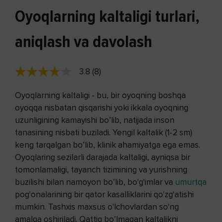
Oyoqlarning kaltaligi turlari,
aniqlash va davolash
3.8 (8)
Oyoqlarning kaltaligi - bu, bir oyoqning boshqa
oyoqqa nisbatan qisqarishi yoki ikkala oyoqning
uzunligining kamayishi bo’lib, natijada inson
tanasining nisbati buziladi. Yengil kaltalik (1-2 sm)
keng tarqalgan bo’lib, klinik ahamiyatga ega emas.
Oyoqlaring sezilarli darajada kaltaligi, ayniqsa bir
tomonlamaligi, tayanch tizimining va yurishning
buzilishi bilan namoyon bo’lib, bo'g'imlar va
umurtqa
pog'onalarining bir qator kasalliklarini qo'zg'atishi
mumkin. Tashxis maxsus o'lchovlardan so'ng
amalga oshiriladi. Qattiq bo’lmagan kaltalikni