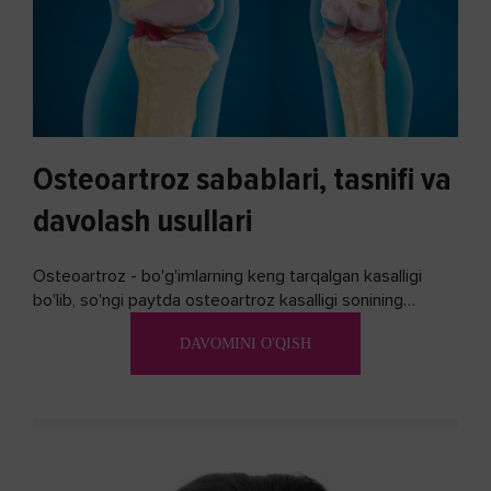
Osteoartroz sabablari, tasnifi va
davolash usullari
Osteoartroz - bo'g'imlarning keng tarqalgan kasalligi
bo'lib, so'ngi paytda osteoartroz kasalligi sonining
ko'payishi tendentsiyasi mavjud...
DAVOMINI O'QISH