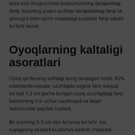
tizza osti chuqurchalar joylashishining darajasidagi
farqi, tizzaning yuqori qutbasi darajalaridagi farqi va
qovurg’a bilan qorin orqasidagi suyaklar farqi sabab
bo'lishi kerak.
Oyoqlarning kaltaligi
asoratlar
i
Oyoq-qo'llarning kaltaligi keng tarqalgan holat. 90%
odamlarda oyoqlar uzunligida ozgina farq mavjud
bo’ladi. 1-2 sm gacha bo'lgan oyoq uzunligidagi farq
bemorning o'zi uchun sezilmaydi va faqat
tekshiruvlar paytida topiladi.
Bir a'zoning 3-5 sm dan ko’proq bo’lishi tos
suyagining sezilarli buzilishini keltirib chiqaradi.