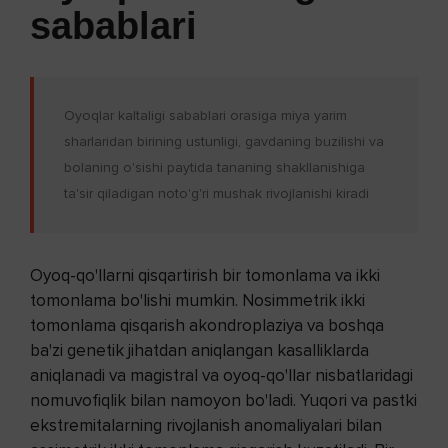
sabablari
Oyoqlar kaltaligi sabablari orasiga miya yarim
sharlaridan birining ustunligi, gavdaning buzilishi va
bolaning o'sishi paytida tananing shakllanishiga
ta'sir qiladigan noto'g'ri mushak rivojlanishi kiradi
Oyoq-qo'llarni qisqartirish bir tomonlama va ikki
tomonlama bo'lishi mumkin. Nosimmetrik ikki
tomonlama qisqarish akondroplaziya va boshqa
ba'zi genetik jihatdan aniqlangan kasalliklarda
aniqlanadi va magistral va oyoq-qo'llar nisbatlaridagi
nomuvofiqlik bilan namoyon bo'ladi. Yuqori va pastki
ekstremitalarning rivojlanish anomaliyalari bilan