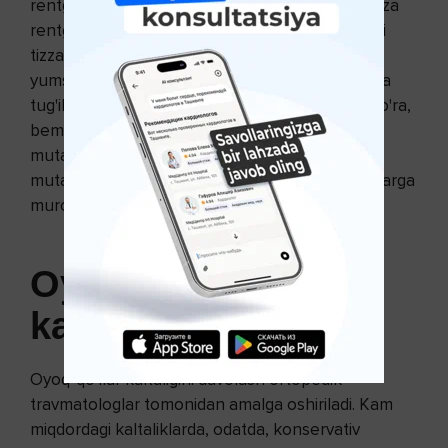
rentgenogrammasi buyuriladi. Artroz paytida tizza
rentgenogrammasi, tos rentgenogrammasi yoki
tizzaning artroskopiyasi amalga oshiriladi. Agar
yumshoq to'qimalarning shikastlanishiga shubha
tug'ilsa, MRT tahlili o’tkaziladi. Ko'rsatmalarga ko'ra,
bemorlar maslahat uchun onkolog, ftiziatriya
mutaxassisi, venerolog, yuqumli kasalliklar
mutaxassisi, revmatolog va boshqa mutaxassislarga
murojaat qilishadi.
Oyoq-qo'llar
kaltaligini davolash
Oyoq-qo'llar kaltaligini davolash ortopedik
travmatologlar tomonidan amalga oshiriladi. Kam
miqdordagi kaltaliklarda, odatda, konservativ