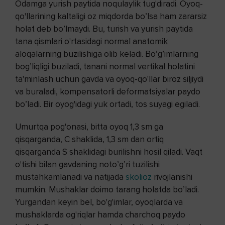
Odamga yurish paytida noqulaylik tug'diradi. Oyoq-
qo'llarining kaltaligi oz miqdorda bo’lsa ham zararsiz
holat deb bo’lmaydi. Bu, turish va yurish paytida
tana qismlari o'rtasidagi normal anatomik
aloqalarning buzilishiga olib keladi. Bo’g’imlarning
bog’liqligi buziladi, tanani normal vertikal holatini
ta'minlash uchun gavda va oyoq-qo'llar biroz siljiydi
va buraladi, kompensatorli deformatsiyalar paydo
bo’ladi. Bir oyog'idagi yuk ortadi, tos suyagi egiladi.
Umurtqa pog'onasi, bitta oyoq 1,3 sm ga
qisqarganda, C shaklida, 1,3 sm dan ortiq
qisqarganda S shaklidagi burilishni hosil qiladi. Vaqt
o'tishi bilan gavdaning noto’g’ri tuzilishi
mustahkamlanadi va natijada
skolioz
rivojlanishi
mumkin. Mushaklar doimo tarang holatda bo’ladi.
Yurgandan keyin bel, bo'g'imlar, oyoqlarda va
mushaklarda og'riqlar hamda charchoq paydo