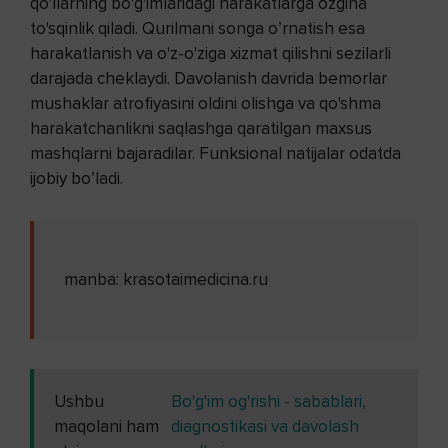
qo'llarning bo'g'imlaridagi harakatlarga ozgina
to'sqinlik qiladi. Qurilmani songa o’rnatish esa
harakatlanish va o'z-o'ziga xizmat qilishni sezilarli
darajada cheklaydi. Davolanish davrida bemorlar
mushaklar atrofiyasini oldini olishga va qo'shma
harakatchanlikni saqlashga qaratilgan maxsus
mashqlarni bajaradilar. Funksional natijalar odatda
ijobiy bo’ladi.
manba: krasotaimedicina.ru
Ushbu
Bo'g'im og'rishi - sabablari,
maqolani ham
diagnostikasi va davolash