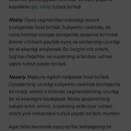
kasalliklar (
sil
,
sifilis
) tufayli bo'ladi.
Nisbiy
. Oyoq segmentlari orasidagi nisbati
buzilganida hosil bo'ladi. Subyektiv ravishda, bir
oyoq boshqa oyoqqa qaraganda qisqaroq ko'rinadi.
Ammo o'lchash paytida oyoq va sonlarning uzunligi
bir xil ekanligi aniqlanadi. Bu bo'g'im ichi sinishi,
tug'ma chiqishlar va suyakning artikulyar uchlari
siljishi tufayli paydo bo'ladi.
Nazariy
. Majburiy egilish natijasida hosil bo'ladi.
Oyoqlarning uzunligi subyektiv ravishda boshqacha
ko'rinadi, ammo o'lchovlar segmentlarning uzunligi
bir xil ekanligini tasdiqlaydi. Nisbiy qisqarishning
sababi artrit, artroz, suyakning artikulyar uchlari
shishi yoki shikastlani tufayli paydo bo’lishi mumkin.
Agar bitta bemorda oyoq-qo'llar kaltaligining bir