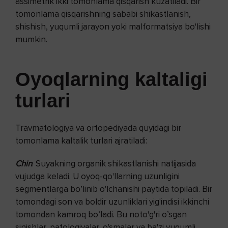
assimetrik ikki tomonlama qisqarish kuzatiladi. Bir
tomonlama qisqarishning sababi shikastlanish,
shishish, yuqumli jarayon yoki malformatsiya bo'lishi
mumkin.
Oyoqlarning kaltaligi
turlari
Travmatologiya va ortopediyada quyidagi bir
tomonlama kaltalik turlari ajratiladi:
Chin
. Suyakning organik shikastlanishi natijasida
vujudga keladi. U oyoq-qo'llarning uzunligini
segmentlarga bo’linib o'lchanishi paytida topiladi. Bir
tomondagi son va boldir uzunliklari yig'indisi ikkinchi
tomondan kamroq bo’ladi. Bu noto'g'ri o’sgan
sinishlar, patologiyalar, o'smalar va ba'zi yuqumli