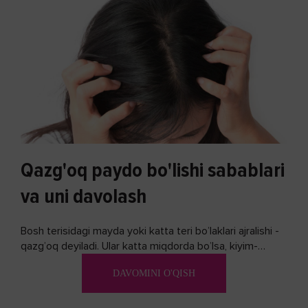
Qazg'oq paydo bo'lishi sabablari
va uni davolash
Bosh terisidagi mayda yoki katta teri bo’laklari ajralishi -
qazg’oq deyiladi. Ular katta miqdorda bo’lsa, kiyim-
kechakka tushib, yoqimsiz...
DAVOMINI O'QISH