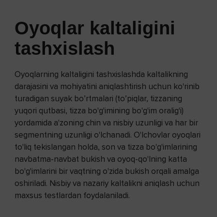
Oyoqlar kaltaligini
tashxislash
Oyoqlarning kaltaligini tashxislashda kaltalikning
darajasini va mohiyatini aniqlashtirish uchun ko'rinib
turadigan suyak bo’rtmalari (to’piqlar, tizzaning
yuqori qutbasi, tizza bo'g'imining bo'g'im oralig'i)
yordamida a'zoning chin va nisbiy uzunligi va har bir
segmentning uzunligi o'lchanadi. O'lchovlar oyoqlari
to'liq tekislangan holda, son va tizza bo'g'imlarining
navbatma-navbat bukish va oyoq-qo'lning katta
bo'g'imlarini bir vaqtning o'zida bukish orqali amalga
oshiriladi. Nisbiy va nazariy kaltalikni aniqlash uchun
maxsus testlardan foydalaniladi.