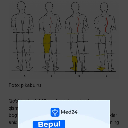
Foto: pikabu.ru
Qo'shimcha tahlillar ro'yxati tananing biron
qismining kaltaligi va taxmin qilingan sabablariga
bog'liq. Eski sinishlar, o'smalar va yuqumli kasalliklar
aniqlanganda oyoq rentgenogrammasi yoki sonning