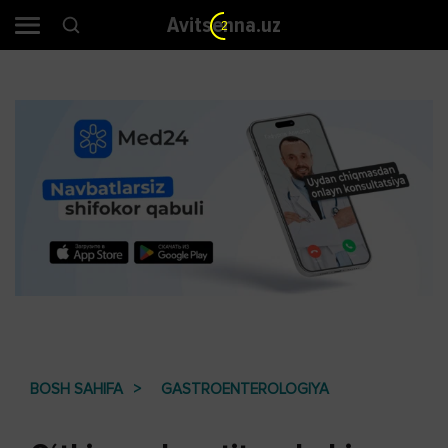
Avitsenna.uz
1
BOSH SAHIFA
GASTROENTEROLOGIYA