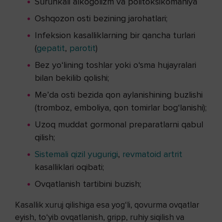
Surunkali alkogolizm va politoksikomaniya
Oshqozon osti bezining jarohatlari;
Infeksion kasalliklarning bir qancha turlari
(
gepatit
,
parotit
)
Bez yo‘lining toshlar yoki o‘sma hujayralari
bilan bekilib qolishi;
Me’da osti bezida qon aylanishining buzlishi
(tromboz, emboliya, qon tomirlar bog‘lanishi);
Uzoq muddat gormonal preparatlarni qabul
qilish;
Sistemali qizil yugurigi
,
revmatoid artrit
kasalliklari oqibati;
Ovqatlanish tartibini buzish;
Kasallik xuruj qilishiga esa yog‘li, qovurma ovqatlar
eyish, to‘yib ovqatlanish, gripp, ruhiy siqilish va