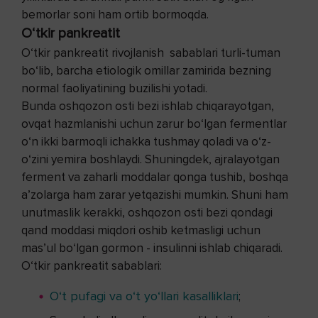
bemorlar soni ham ortib bormoqda.
O‘tkir pankreatit
O‘tkir pankreatit rivojlanish sabablari turli-tuman
bo‘lib, barcha etiologik omillar zamirida bezning
normal faoliyatining buzilishi yotadi.
Bunda oshqozon osti bezi ishlab chiqarayotgan,
ovqat hazmlanishi uchun zarur bo‘lgan fermentlar
o‘n ikki barmoqli ichakka tushmay qoladi va o‘z-
o‘zini yemira boshlaydi. Shuningdek, ajralayotgan
ferment va zaharli moddalar qonga tushib, boshqa
a’zolarga ham zarar yetqazishi mumkin. Shuni ham
unutmaslik kerakki, oshqozon osti bezi qondagi
qand moddasi miqdori oshib ketmasligi uchun
mas’ul bo‘lgan gormon - insulinni ishlab chiqaradi.
O‘tkir pankreatit sabablari:
O‘t pufagi va o‘t yo‘llari kasalliklari
;