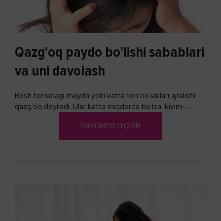
Qazg'oq paydo bo'lishi sabablari
va uni davolash
Bosh terisidagi mayda yoki katta teri bo’laklari ajralishi -
qazg’oq deyiladi. Ular katta miqdorda bo’lsa, kiyim-
kechakka tushib, yoqimsiz...
DAVOMINI O'QISH