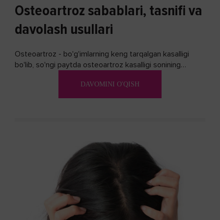
Osteoartroz sabablari, tasnifi va
davolash usullari
Osteoartroz - bo'g'imlarning keng tarqalgan kasalligi
bo'lib, so'ngi paytda osteoartroz kasalligi sonining
ko'payishi tendentsiyasi mavjud...
DAVOMINI O'QISH