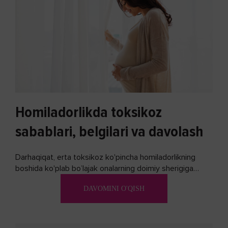
Homiladorlikda toksikoz
sabablari, belgilari va davolash
Darhaqiqat, erta toksikoz ko'pincha homiladorlikning
boshida ko'plab bo’lajak onalarning doimiy sherigiga
aylanadi. Ushbu noxush alomatlardan xalos bo'lishning
DAVOMINI O'QISH
biron bir usuli bormi?