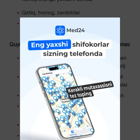
Qatiq, tvorog, zardoblar.
Mevali murabbo, kompot, na’matak yoki
qora zirkdan tayyorlangan damlamalar.
Quyidagi mahsulotlarni iste’mol qilish mumkin emas:
Yog‘li, qovurilgan taomlar (palov, qovurilgan
tovuq, qazi-qarta,yog‘li go‘sht, qo‘y go‘shti)
Yog‘li qaynatmalar, o‘tkir va achchiq ta’mli
salatlar, ketchup va mayonezlar, tuzlamalar.
Kolbasa, sosiska, kalla-pocha mahsulotlari.
Yong‘oq, pista, dukkaklilar (mosh, loviya,
no‘xat).
Yangi pishgan non, shirinliklar.
Gazli ichimliklar, qahva, qora choy, spirtli