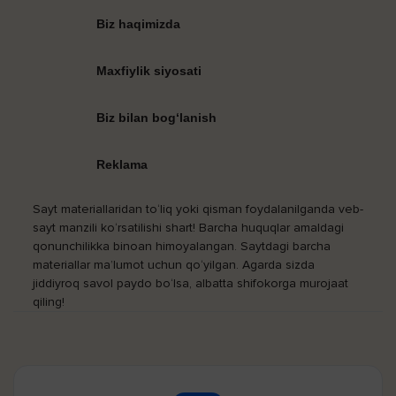
Biz haqimizda
Maxfiylik siyosati
Biz bilan bog‘lanish
Reklama
Sayt materiallaridan to‘liq yoki qisman foydalanilganda veb-
sayt manzili ko‘rsatilishi shart! Barcha huquqlar amaldagi
qonunchilikka binoan himoyalangan. Saytdagi barcha
materiallar ma’lumot uchun qo‘yilgan. Agarda sizda
jiddiyroq savol paydo bo‘lsa, albatta shifokorga murojaat
qiling!