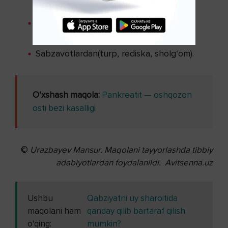
ichimliklar.
O‘tkir hidli ziravorlar va ko‘katlar,nordon
ta’mli mevalar.
Sabzavotlardan(turp, rediska, sholg‘om).
O‘xshash maqola:
Pankreatit — oshqozon
osti bezi kasalligi
©
Urazbayev Mansur. Maqolani tayyorlashda tibbiy
adabiyotlardan foydalanildi.
Avitsenna.uz
Ushbu
Qabziyatni uy sharoitida
maqolani ham
qanday qilib bartaraf qilish
o'qing:
mumkin?