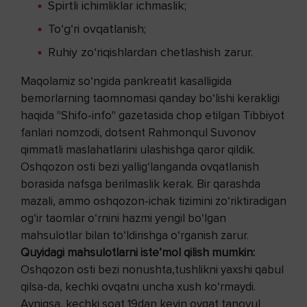
Spirtli ichimliklar ichmaslik;
To‘g‘ri ovqatlanish;
Ruhiy zo‘riqishlardan chetlashish zarur.
Maqolamiz so‘ngida pankreatit kasalligida
bemorlarning taomnomasi qanday bo‘lishi kerakligi
haqida "Shifo-info" gazetasida chop etilgan Tibbiyot
fanlari nomzodi, dotsent Rahmonqul Suvonov
qimmatli maslahatlarini ulashishga qaror qildik.
Oshqozon osti bezi yallig‘langanda ovqatlanish
borasida nafsga berilmaslik kerak. Bir qarashda
mazali, ammo oshqozon-ichak tizimini zo‘riktiradigan
og‘ir taomlar o‘rnini hazmi yengil bo‘lgan
mahsulotlar bilan to‘ldirishga o‘rganish zarur.
Quyidagi mahsulotlarni iste’mol qilish mumkin:
Oshqozon osti bezi nonushta,tushlikni yaxshi qabul
qilsa-da, kechki ovqatni uncha xush ko‘rmaydi.
Ayniqsa, kechki soat 19dan keyin ovqat tanovul