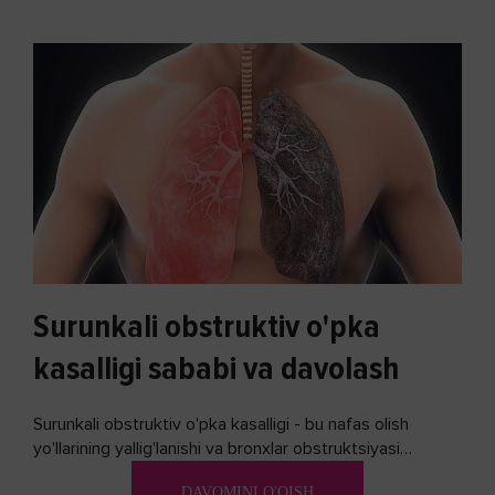
Surunkali obstruktiv o'pka
kasalligi sababi va davolash
Surunkali obstruktiv o'pka kasalligi - bu nafas olish
yo'llarining yallig'lanishi va bronxlar obstruktsiyasi
(shishishi) bilan tavsiflangan...
DAVOMINI O'QISH