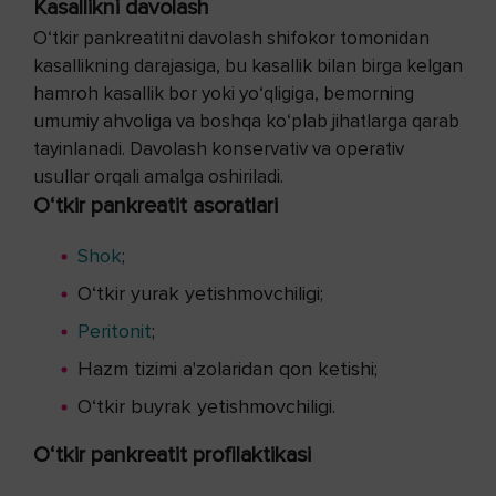
Kasallikni davolash
O‘tkir pankreatitni davolash shifokor tomonidan
kasallikning darajasiga, bu kasallik bilan birga kelgan
hamroh kasallik bor yoki yo‘qligiga, bemorning
umumiy ahvoliga va boshqa ko‘plab jihatlarga qarab
tayinlanadi. Davolash konservativ va operativ
usullar orqali amalga oshiriladi.
O‘tkir pankreatit asoratlari
Shok
;
O‘tkir yurak yetishmovchiligi;
Peritonit
;
Hazm tizimi a'zolaridan qon ketishi;
O‘tkir buyrak yetishmovchiligi.
O‘tkir pankreatit profilaktikasi