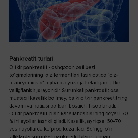
Pankreatit turlari
O‘tkir pankreatit - oshqozon osti bezi
to‘qimalarining o‘z fermentlari tasiri ostida "o‘z-
o‘zini yemirishi" oqibatida yuzaga keladigan o‘tkir
yallig‘lanish jarayonidir. Surunkali pankreatit esa
mustaqil kasallik bo‘lmay, balki o‘tkir pankreatitning
davomi va natijasi bo‘lgan bosqichi hisoblanadi.
O‘tkir pankreatit bilan kasallanganlarning deyarli 70
% ini ayollar tashkil qiladi. Kasallik, ayniqsa, 50-70
yosh ayollarda ko‘proq kuzatiladi. So‘nggi o‘n
yilliklarda surunkali pankreatit bilan og‘rigan