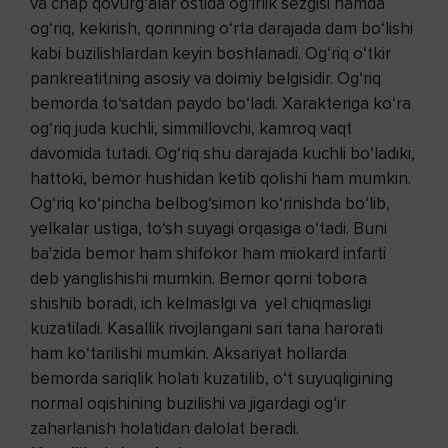
va chap qovurg‘alar ostida og‘irlik sezgisi hamda
og‘riq, kekirish, qorinning o‘rta darajada dam bo‘lishi
kabi buzilishlardan keyin boshlanadi. Og‘riq o‘tkir
pankreatitning asosiy va doimiy belgisidir. Og‘riq
bemorda to‘satdan paydo bo‘ladi. Xarakteriga ko‘ra
og‘riq juda kuchli, simmillovchi, kamroq vaqt
davomida tutadi. Og‘riq shu darajada kuchli bo‘ladiki,
hattoki, bemor hushidan ketib qolishi ham mumkin.
Og‘riq ko‘pincha belbog‘simon ko‘rinishda bo‘lib,
yelkalar ustiga, to‘sh suyagi orqasiga o‘tadi. Buni
ba'zida bemor ham shifokor ham miokard infarti
deb yanglishishi mumkin. Bemor qorni tobora
shishib boradi, ich kelmaslgi va yel chiqmasligi
kuzatiladi. Kasallik rivojlangani sari tana harorati
ham ko‘tarilishi mumkin. Aksariyat hollarda
bemorda sariqlik holati kuzatilib, o‘t suyuqligining
normal oqishining buzilishi va jigardagi og‘ir
zaharlanish holatidan dalolat beradi.