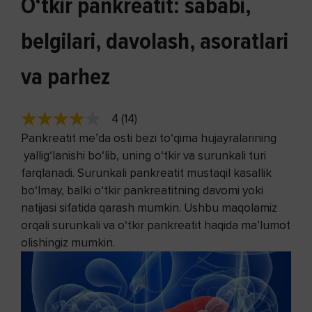
O‘tkir pankreatit: sababi,
belgilari, davolash, asoratlari
va parhez
4 (14)
Pankreatit me’da osti bezi to‘qima hujayralarining
yallig‘lanishi bo‘lib, uning o‘tkir va surunkali turi
farqlanadi. Surunkali pankreatit mustaqil kasallik
bo‘lmay, balki o‘tkir pankreatitning davomi yoki
natijasi sifatida qarash mumkin. Ushbu maqolamiz
orqali surunkali va o‘tkir pankreatit haqida ma’lumot
olishingiz mumkin.