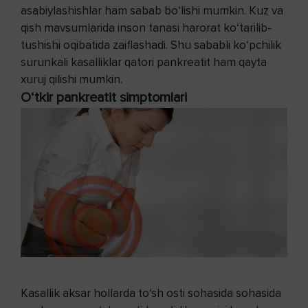
asabiylashishlar ham sabab bo‘lishi mumkin. Kuz va
qish mavsumlarida inson tanasi harorat ko‘tarilib-
tushishi oqibatida zaiflashadi. Shu sababli ko‘pchilik
surunkali kasalliklar qatori pankreatit ham qayta
xuruj qilishi mumkin.
O‘tkir pankreatit simptomlari
Kasallik aksar hollarda to‘sh osti sohasida sohasida