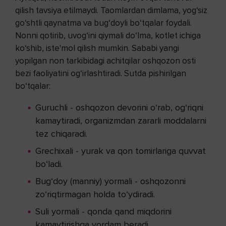
qilish tavsiya etilmaydi. Taomlardan dimlama, yog‘siz
go‘shtli qaynatma va bug‘doyli bo‘tqalar foydali.
Nonni qotirib, uvog‘ini qiymali do‘lma, kotlet ichiga
ko‘shib, iste'mol qilish mumkin. Sababi yangi
yopilgan non tarkibidagi achitqilar oshqozon osti
bezi faoliyatini og‘irlashtiradi. Sutda pishirilgan
bo‘tqalar:
Guruchli - oshqozon devorini o‘rab, og‘riqni
kamaytiradi, organizmdan zararli moddalarni
tez chiqaradi.
Grechixali - yurak va qon tomirlariga quvvat
bo‘ladi.
Bug‘doy (manniy) yormali - oshqozonni
zo‘riqtirmagan holda to‘ydiradi.
Suli yormali - qonda qand miqdorini
kamaytirishga yordam beradi.