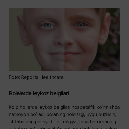
Foto: Reports Healthcare
Bolalarda leykoz belgilari
Koʻp hollarda leykoz belgilari nospetsifik koʻrinishda
namoyon boʻladi: bolaning holsizligi, uyqu buzilishi,
ishtahaning pasayishi, artralgiya, tana haroratining
sababsiz koʻtarilishi. Baʼzi hollarda bolalarda leykoz