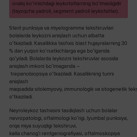
oraliq koʻrinishdagi leykotsitlarning boʻlmasligidir
(tayoqcha yadroli, segment yadroli leykotsitlar).
Steril punksiya va miyelogramma tekshiruvlari
bolalarda leykozni aniqlash uchun albatta
oʻtkaziladi. Kasallikka tashxis blast hujayralarning 30
% dan yuqori koʻrsatkichlarga ega boʻlganda
qoʻyiladi. Bolalarda leykozni tekshiruvlar asosida
aniqlash imkoni boʻlmaganda –
trepanobiopsiya oʻtkaziladi. Kasallikning turini
aniqlash
maqsadida sitokimyoviy, immunologik va sitogenetik teks
oʻtkaziladi.
Neyroleykoz tashxisini tasdiqlash uchun bolalar
nevropatologi, oftalmologi koʻrigi, lyumbal punksiya,
orqa miya suyuqligi tekshiruvi,
kalla chanogʻi rentgenografiyasi, oftalmoskopiya