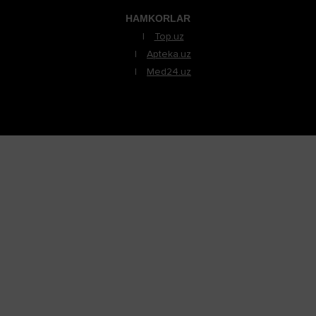
HAMKORLAR
Top.uz
Apteka.uz
Med24.uz