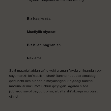
Biz haqimizda
Maxfiylik siyosati
Biz bilan bog‘lanish
Reklama
Sayt materiallaridan to‘liq yoki qisman foydalanilganda veb-
sayt manzili ko‘rsatilishi shart! Barcha huquqlar amaldagi
qonunchilikka binoan himoyalangan. Saytdagi barcha
materiallar ma’lumot uchun qo‘yilgan. Agarda sizda
jiddiyroq savol paydo bo‘lsa, albatta shifokorga murojaat
qiling!