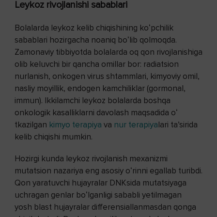
Leykoz rivojlanishi sabablari
Bolalarda leykoz kelib chiqishining koʻpchilik
sabablari hozirgacha noaniq boʻlib qolmoqda.
Zamonaviy tibbiyotda bolalarda oq qon rivojlanishiga
olib keluvchi bir qancha omillar bor: radiatsion
nurlanish, onkogen virus shtammlari, kimyoviy omil,
nasliy moyillik, endogen kamchiliklar (gormonal,
immun). Ikkilamchi leykoz bolalarda boshqa
onkologik kasalliklarni davolash maqsadida oʻ​
tkazilgan
kimyo terapiya
va
nur terapiya
lari taʼsirida
kelib chiqishi mumkin.
Hozirgi kunda leykoz rivojlanish mexanizmi
mutatsion nazariya eng asosiy oʻrinni egallab turibdi.
Qon yaratuvchi hujayralar DNKsida mutatsiyaga
uchragan genlar boʻlganligi sababli yetilmagan
yosh blast hujayralar differensiallanmasdan qonga