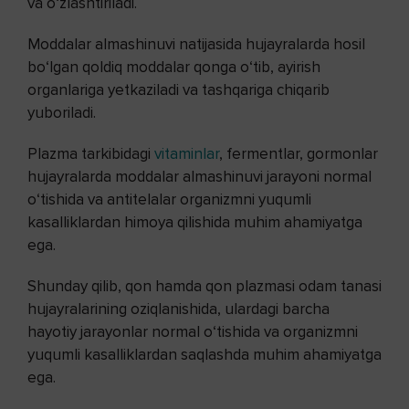
va o‘zlashtiriladi.
Moddalar almashinuvi natijasida hujayralarda hosil
bo‘lgan qoldiq moddalar qonga o‘tib, ayirish
organlariga yetkaziladi va tashqariga chiqarib
yuboriladi.
Plazma tarkibidagi
vitaminlar
, fermentlar, gormonlar
hujayralarda moddalar almashinuvi jarayoni normal
o‘tishida va antitelalar organizmni yuqumli
kasalliklardan himoya qilishida muhim ahamiyatga
ega.
Shunday qilib, qon hamda qon plazmasi odam tanasi
hujayralarining oziqlanishida, ulardagi barcha
hayotiy jarayonlar normal o‘tishida va organizmni
yuqumli kasalliklardan saqlashda muhim ahamiyatga
ega.