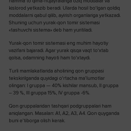
hamma to‘qima-hujayralariga oziq moddalar va
kislorod yetkazib beradi. Ularda hosil bo‘lgan qoldiq
moddalarni qabul qilib, ayirish organlariga yetkazadi.
Shuning uchun yurak-qon tomir sistemasi
«tashuvchi sistema» deb ham yuritiladi.
Yurak-qon tomir sistemasi eng muhim hayotiy
vazifani bajaradi. Agar yurak qisqa vaqt to‘xtab
qolsa, odamning hayoti ham to‘xtaydi.
Turli mamlakatlarida aholining qon gruppasi
tekskirilganda quyidagi o‘rtacha ma’lumotlar
olingan: I gruppa — 40% kishilar mansub, II gruppa
– 39 %, III gruppa 15%, IV gruppa -6%.
Qon gruppalaridan tashqari podgruppalari ham
aniqlangan. Masalan: A1, A2, A3, A4. Qon quyganda
buni e’tiborga olish kerak.