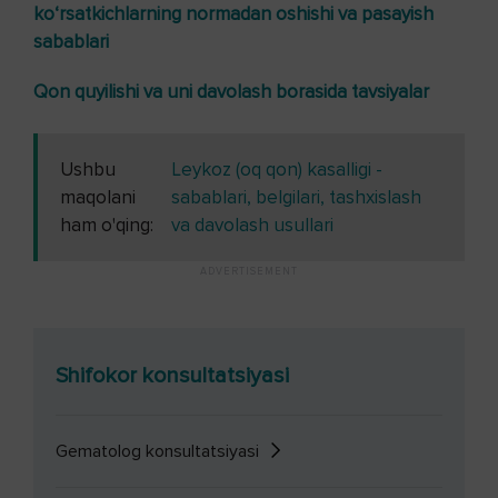
ko‘rsatkichlarning normadan oshishi va pasayish
sabablari
Qon quyilishi va uni davolash borasida tavsiyalar
Ushbu
Leykoz (oq qon) kasalligi -
maqolani
sabablari, belgilari, tashxislash
ham o'qing:
va davolash usullari
Shifokor konsultatsiyasi
Gematolog konsultatsiyasi