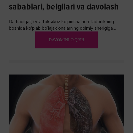
sabablari, belgilari va davolash
Darhaqiqat, erta toksikoz ko'pincha homiladorlikning
boshida ko'plab bo’lajak onalarning doimiy sherigiga
aylanadi. Ushbu noxush alomatlardan xalos bo'lishning
DAVOMINI O'QISH
biron bir usuli bormi?