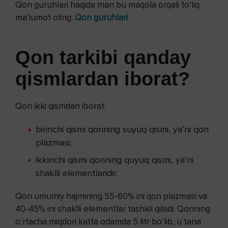
Qon guruhlari haqida man bu maqola orqali to‘liq
ma'lumot oling:
Qon guruhlari
Qon tarkibi qanday
qismlardan iborat?
Qon ikki qismdan iborat:
birinchi qismi qonning suyuq qismi, ya’ni qon
plazmasi;
ikkinchi qismi qonning quyuq qismi, ya’ni
shaklli elementlaridir.
Qon umumiy hajmining 55-60% ini qon plazmasi va
40-45% ini shaklli elementlar tashkil qiladi. Qonning
o‘rtacha miqdori katta odamda 5 litr bo‘lib, u tana