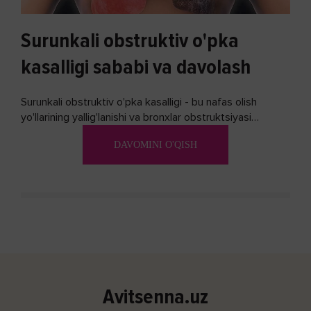
Surunkali obstruktiv o'pka
kasalligi sababi va davolash
Surunkali obstruktiv o'pka kasalligi - bu nafas olish
yo'llarining yallig'lanishi va bronxlar obstruktsiyasi
(shishishi) bilan tavsiflangan...
DAVOMINI O'QISH
Avitsenna.uz