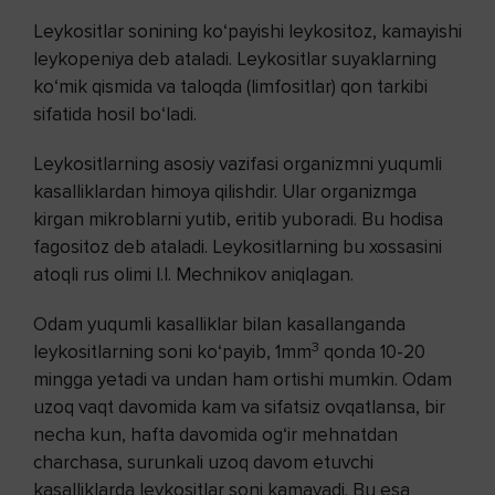
Leykositlar sonining ko‘payishi leykositoz, kamayishi
leykopeniya deb ataladi. Leykositlar suyaklarning
ko‘mik qismida va taloqda (limfositlar) qon tarkibi
sifatida hosil bo‘ladi.
Leykositlarning asosiy vazifasi organizmni yuqumli
kasalliklardan himoya qilishdir. Ular organizmga
kirgan mikroblarni yutib, eritib yuboradi. Bu hodisa
fagositoz deb ataladi. Leykositlarning bu xossasini
atoqli rus olimi I.I. Mechnikov aniqlagan.
Odam yuqumli kasalliklar bilan kasallanganda
3
leykositlarning soni ko‘payib, 1mm
qonda 10-20
mingga yetadi va undan ham ortishi mumkin. Odam
uzoq vaqt davomida kam va sifatsiz ovqatlansa, bir
necha kun, hafta davomida og‘ir mehnatdan
charchasa, surunkali uzoq davom etuvchi
kasalliklarda leykositlar soni kamayadi. Bu esa