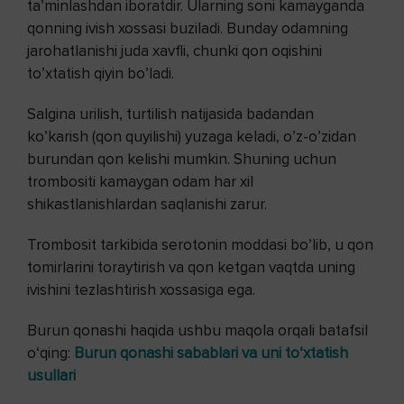
ta’minlashdan iboratdir. Ularning soni kamayganda
qonning ivish xossasi buziladi. Bunday odamning
jarohatlanishi juda xavfli, chunki qon oqishini
to’xtatish qiyin bo’ladi.
Salgina urilish, turtilish natijasida badandan
ko’karish (qon quyilishi) yuzaga keladi, o’z-o’zidan
burundan qon kelishi mumkin. Shuning uchun
trombositi kamaygan odam har xil
shikastlanishlardan saqlanishi zarur.
Trombosit tarkibida serotonin moddasi bo’lib, u qon
tomirlarini toraytirish va qon ketgan vaqtda uning
ivishini tezlashtirish xossasiga ega.
Burun qonashi haqida ushbu maqola orqali batafsil
o‘qing:
Burun qonashi sabablari va uni to‘xtatish
usullari