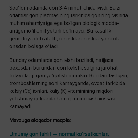
Sog‘lom odamda qon 3-4 minut ichida iviydi. Ba’zi
odamlar qon plazmasining tarkibida qonning ivishida
muhim ahamiyatga ega bo‘lgan biologik modda-
antigemofil omil yetarli bo‘lmaydi. Bu kasallik
gemofiliya deb atalib, u nasldan-naslga, ya’ni ota-
onadan bolaga o‘tadi.
Bunday odamlarda qon ivishi buziladi, natijada
bexosdan burundan qon kelishi, salgina jarohat
tufayli ko‘p qon yo‘qotish mumkin. Bundan tashqari,
trombositlarning soni kamayganda, ovqat tarkibida
kalsiy (Ca) ionlari, kaliy (K) vitaminining miqdori
yetishmay qolganda ham qonning ivish xossasi
kamayadi.
Mavzuga aloqador maqola:
Umumiy qon tahlili — normal ko‘rsatkichlari,