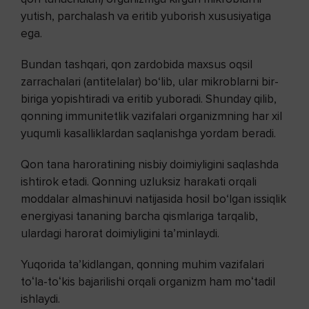
yutish, parchalash va eritib yuborish xususiyatiga
ega.
Bundan tashqari, qon zardobida maxsus oqsil
zarrachalari (antitelalar) bo‘lib, ular mikroblarni bir-
biriga yopishtiradi va eritib yuboradi. Shunday qilib,
qonning immunitetlik vazifalari organizmning har xil
yuqumli kasalliklardan saqlanishga yordam beradi.
Qon tana haroratining nisbiy doimiyligini saqlashda
ishtirok etadi. Qonning uzluksiz harakati orqali
moddalar almashinuvi natijasida hosil bo‘lgan issiqlik
energiyasi tananing barcha qismlariga tarqalib,
ulardagi harorat doimiyligini ta’minlaydi.
Yuqorida taʼkidlangan, qonning muhim vazifalari
toʻla-toʻkis bajarilishi orqali organizm ham moʻtadil
ishlaydi.