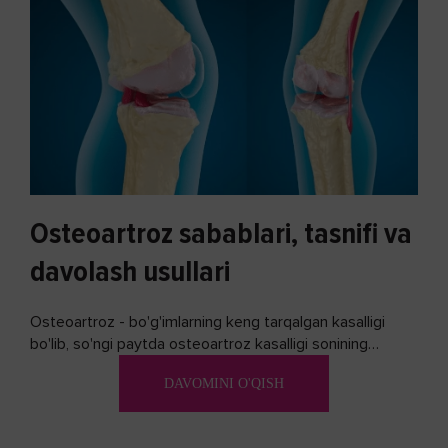
Osteoartroz sabablari, tasnifi va
davolash usullari
Osteoartroz - bo'g'imlarning keng tarqalgan kasalligi
bo'lib, so'ngi paytda osteoartroz kasalligi sonining
ko'payishi tendentsiyasi mavjud...
DAVOMINI O'QISH