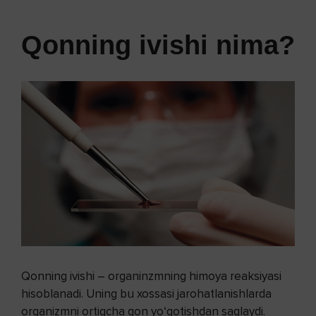
Qonning ivishi nima?
Qonning ivishi – organinzmning himoya reaksiyasi
hisoblanadi. Uning bu xossasi jarohatlanishlarda
organizmni ortiqcha qon yo‘qotishdan saqlaydi.