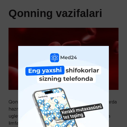
Qonning vazifalari
Qonning tashuvchilik vazifasi. Oshqozon-ichaklarda
hazm bo‘lgan oziq moddalar (oqsillar, yog‘lar,
uglevodlar, mineral tuzlar, vitaminlar, suv) qon va
limfa tomirlariga so‘rilib, qon orqali hujayralarga