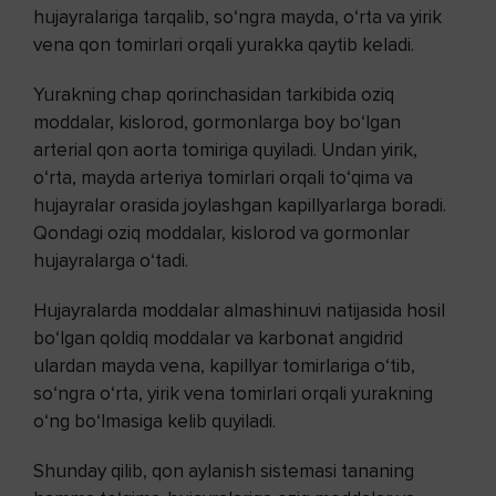
hujayralariga tarqalib, so‘ngra mayda, o‘rta va yirik
vena qon tomirlari orqali yurakka qaytib keladi.
Yurakning chap qorinchasidan tarkibida oziq
moddalar, kislorod, gormonlarga boy bo‘lgan
arterial qon aorta tomiriga quyiladi. Undan yirik,
o‘rta, mayda arteriya tomirlari orqali to‘qima va
hujayralar orasida joylashgan kapillyarlarga boradi.
Qondagi oziq moddalar, kislorod va gormonlar
hujayralarga o‘tadi.
Hujayralarda moddalar almashinuvi natijasida hosil
bo‘lgan qoldiq moddalar va karbonat angidrid
ulardan mayda vena, kapillyar tomirlariga o‘tib,
so‘ngra o‘rta, yirik vena tomirlari orqali yurakning
o‘ng bo‘lmasiga kelib quyiladi.
Shunday qilib, qon aylanish sistemasi tananing