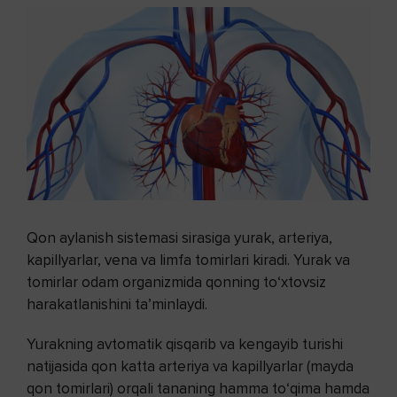
Qon aylanish sistemasi sirasiga yurak, arteriya,
kapillyarlar, vena va limfa tomirlari kiradi. Yurak va
tomirlar odam organizmida qonning to‘xtovsiz
harakatlanishini ta’minlaydi.
Yurakning avtomatik qisqarib va kengayib turishi
natijasida qon katta arteriya va kapillyarlar (mayda
qon tomirlari) orqali tananing hamma to‘qima hamda