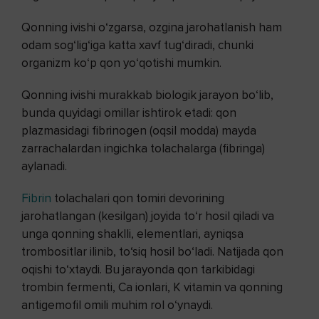
Qonning ivishi o‘zgarsa, ozgina jarohatlanish ham
odam sog‘lig‘iga katta xavf tug‘diradi, chunki
organizm ko‘p qon yo‘qotishi mumkin.
Qonning ivishi murakkab biologik jarayon bo‘lib,
bunda quyidagi omillar ishtirok etadi: qon
plazmasidagi fibrinogen (oqsil modda) mayda
zarrachalardan ingichka tolachalarga (fibringa)
aylanadi.
Fibrin
tolachalari qon tomiri devorining
jarohatlangan (kesilgan) joyida to‘r hosil qiladi va
unga qonning shaklli, elementlari, ayniqsa
trombositlar ilinib, to‘siq hosil bo‘ladi. Natijada qon
oqishi to‘xtaydi. Bu jarayonda qon tarkibidagi
trombin fermenti, Ca ionlari, K vitamin va qonning
antigemofil omili muhim rol o‘ynaydi.