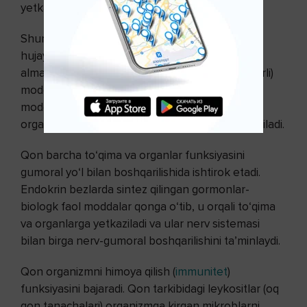
yetkaziladi.
Shuningdek, qon o‘pkadan kislorod qabul qilib,
hujayralarga olib boradi. Hujayralarda moddalar
almashinuvi natijasida hosil bo‘lgan qoldiq (zaharli)
moddalar va karbonat kislota qonga o‘tadi. Bu
moddalar qon orqali ayirish va nafas olish
organlariga yetkazilib, tashqariga chiqarib yuboriladi.
Qon barcha to‘qima va organlar funksiyasini
gumoral yo‘l bilan boshqarilishida ishtirok etadi.
Endokrin bezlarda sintez qilingan gormonlar-
biologk faol moddalar qonga o‘tib, u orqali to‘qima
va organlarga yetkaziladi va ular nerv sistemasi
bilan birga nerv-gumoral boshqarilishini ta’minlaydi.
Qon organizmni himoya qilish (
immunitet
)
funksiyasini bajaradi. Qon tarkibidagi leykositlar (oq
qon tanachalari) organizmga kirgan mikroblarni