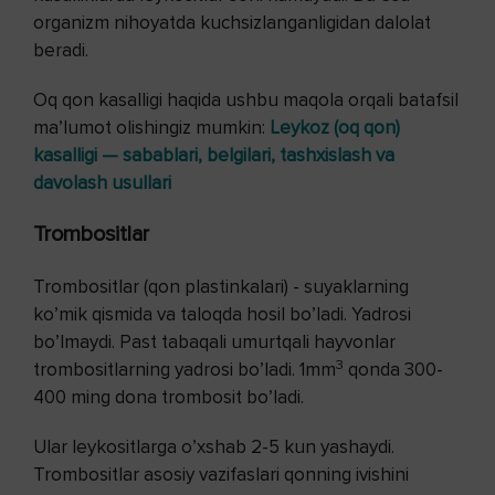
organizm nihoyatda kuchsizlanganligidan dalolat
beradi.
Oq qon kasalligi haqida ushbu maqola orqali batafsil
maʼlumot olishingiz mumkin:
Leykoz (oq qon)
kasalligi — sabablari, belgilari, tashxislash va
davolash usullari
Trombositlar
Trombositlar (qon plastinkalari) - suyaklarning
ko’mik qismida va taloqda hosil bo’ladi. Yadrosi
bo’lmaydi. Past tabaqali umurtqali hayvonlar
3
trombositlarning yadrosi bo’ladi. 1mm
qonda 300-
400 ming dona trombosit bo’ladi.
Ular leykositlarga o’xshab 2-5 kun yashaydi.
Trombositlar asosiy vazifaslari qonning ivishini