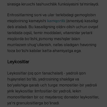
sirasiga kiruvchi tashuvchilik funksiyasini ta'minlaydi.
Eritrositlarning soni va ular tarkibidagi gemoglobin
miqdorining kamayishi
kamqonlik
(anemiya) kasalligi
deb ataladi. Bu kasalligning oldini olish uchun ovqat
tarkibida oqsil, temir moddalari, vitaminlar yetarli
miqdorda bo‘lishi, jismoniy mashqlar bilan
muntazam shug‘ullanish, nafas oladigan havoning
toza bo‘lishi kabilar katta ahamiyatga ega.
Leykositlar
Leykositlar (oq qon tanachalari) - yadroli qon
hujayralari bo‘lib, yadrosining shakliga va
bo‘yalishiga qarab uch turga: monositlar-bir yadroli
yirik leykositlar limfositlar-bir yadroli, lekin
monositlardan bir oz maydaroq; donador leykositlar,
ya’ni granulositlarga bo‘linadi.