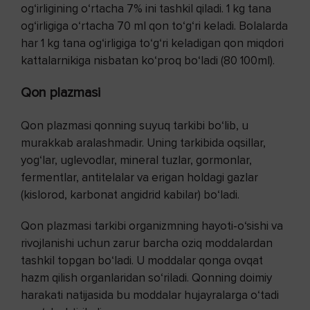
og‘irligining o‘rtacha 7% ini tashkil qiladi. 1 kg tana
og‘irligiga o‘rtacha 70 ml qon to‘g‘ri keladi. Bolalarda
har 1 kg tana og‘irligiga to‘g‘ri keladigan qon miqdori
kattalarnikiga nisbatan ko‘proq bo‘ladi (80 100ml).
Qon plazmasi
Qon plazmasi qonning suyuq tarkibi bo‘lib, u
murakkab aralashmadir. Uning tarkibida oqsillar,
yog‘lar, uglevodlar, mineral tuzlar, gormonlar,
fermentlar, antitelalar va erigan holdagi gazlar
(kislorod, karbonat angidrid kabilar) bo‘ladi.
Qon plazmasi tarkibi organizmning hayoti-o‘sishi va
rivojlanishi uchun zarur barcha oziq moddalardan
tashkil topgan bo‘ladi. U moddalar qonga ovqat
hazm qilish organlaridan so‘riladi. Qonning doimiy
harakati natijasida bu moddalar hujayralarga o‘tadi