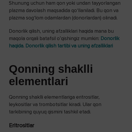
Shunung uchun ham qon yoki undan tayyorlangan
plazma davolash maqsadida qo‘llaniladi. Bu qon va
plazma sog‘lom odamlardan (donorlardan) olinadi.
Donorlik qilish, uning afzalliklari haqida mana bu
maqola orqali batafsil oʻqishingiz mumkin:
Donorlik
haqida. Donorlik qilish tartibi va uning afzalliklari
Qonning shaklli
elementlari
Qonning shaklli elementlariga eritrositlar,
leykositlar va trombotsitlar kiradi. Ular qon
tarkibining quyuq qismini tashkil etadi.
Eritrositlar