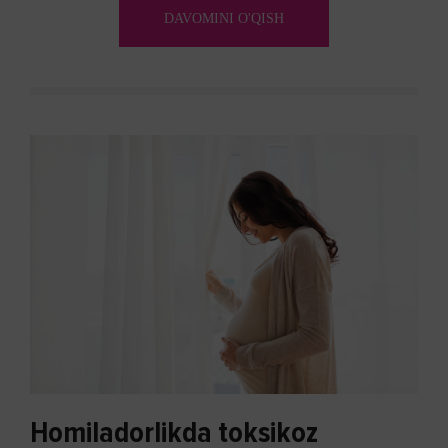
kechakka tushib, yoqimsiz...
DAVOMINI O'QISH
Homiladorlikda toksikoz