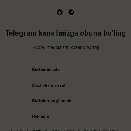
Telegram kanalimizga obuna bo'ling
Foydali maqolalarni kuzatib boring!
Biz haqimizda
Maxfiylik siyosati
Biz bilan bog‘lanish
Reklama
Sayt materiallaridan to‘liq yoki qisman foydalanilganda veb-