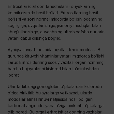
Eritrositlar (qizil qon tanachalari) - suyaklarning
ko‘mik qismida hosil bo‘ladi. Eritrositlarning hosil
bo‘lishi va soni normal miqdorda bo‘lishi odamning
sog‘lig‘iga, ovqatlanishiga, jismoniy mashqlar bilan
shug‘ullanishiga, quyoshning ultrabinafsha nurlarini
yetarli qabul qilishiga bog‘liq.
Ayniqsa, ovqat tarkibida oqsillar, temir moddasi, B
guruhga kiruvchi vitaminlar yetarli miqdorda bo‘lishi
zarur. Eritrositlarning asosiy vazifasi organinzmning
barcha hujayralarini kislorod bilan ta’minlashdan
iborat.
Ular tarkibidagi gemoglobin o‘pkalardan kislorodni
o‘ziga biriktirib hujayralarga yetkazadi, ularda
moddalar almashinuvi natijasida hosil bo‘lgan
karbonat angidridni yana o‘ziga biriktirib o‘pkalarga
olib boradi. Bu orqali eritrotsitlar qonning vazifalari