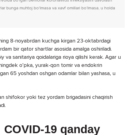
ahvolda bo'lgan bemorlar koronavirus infeksiyasini davolash
lar bunga muhtoj bo'lmasa va xavf omillari bo'lmasa, u holda
ligining 8-noyabrdan kuchga kirgan 23-oktabrdagi
rdam bir qator shartlar asosida amalga oshiriladi.
 va sanitariya qoidalariga rioya qilishi kerak. Agar u
ingdek o’pka, yurak-qon tomir va endokrin
alingan 65 yoshdan oshgan odamlar bilan yashasa, u
n shifokor yoki tez yordam brigadasini chaqirish
di.
i
COVID-19 qanday