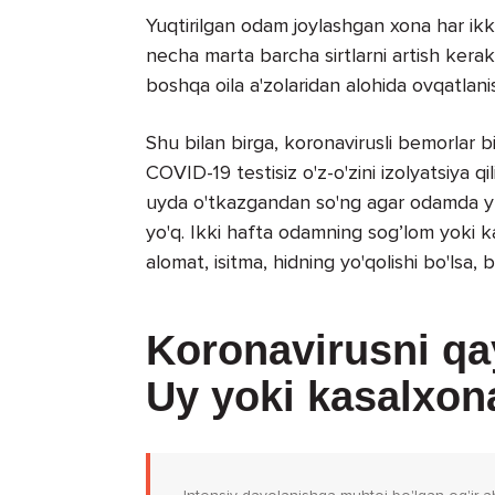
Yuqtirilgan odam joylashgan xona har ikki
necha marta barcha sirtlarni artish kerak
boshqa oila a'zolaridan alohida ovqatlani
Shu bilan birga, koronavirusli bemorlar bi
COVID-19 testisiz o'z-o'zini izolyatsiya qi
uyda o'tkazgandan so'ng agar odamda yuqti
yo'q. Ikki hafta odamning sog’lom yoki ka
alomat, isitma, hidning yo'qolishi bo'lsa,
Koronavirusni qa
Uy yoki kasalxon