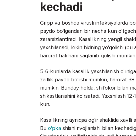
kechadi
Gripp va boshqa virusli infeksiyalarda bo
paydo bo'lgandan bir necha kun o'tgach 
zararsizlantiradi. Kasallikning yengil sh
yaxshilanadi, lekin hidning yo'qolishi (b
harorat hali ham saqlanib qolishi mumkin. T
5-6-kunlarda kasallik yaxshilanish o'rniga 
zaiflik paydo bo'lishi mumkin, harorat 38 
mumkin. Bunday holda, shifokor bilan ma
shikastlanishini ko'rsatadi. Yaxshilash 12-1
kun.
Kasallikning ayniqsa og'ir shaklida xavfli a
Bu
o'pka
shishi rivojlanishi bilan kechad