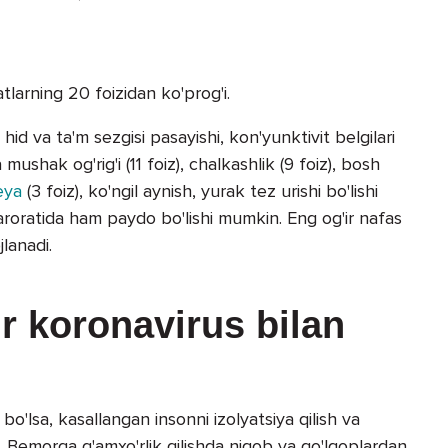
latlarning 20 foizidan ko'prog'i.
, hid va ta'm sezgisi pasayishi, kon'yunktivit belgilari
mushak og'rig'i (11 foiz), chalkashlik (9 foiz), bosh
reya
(3 foiz), ko'ngil aynish, yurak tez urishi bo'lishi
oratida ham paydo bo'lishi mumkin. Eng og'ir nafas
jlanadi.
r koronavirus bilan
bo'lsa, kasallangan insonni izolyatsiya qilish va
 Bemorga g'amxo'rlik qilishda niqob va qo'lqoplardan,