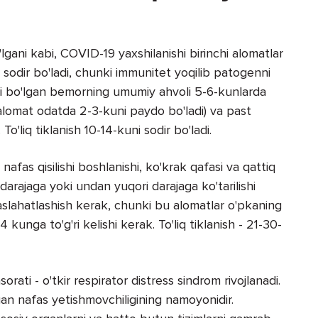
'lgani kabi, COVID-19 yaxshilanishi birinchi alomatlar
sodir bo'ladi, chunki immunitet yoqilib patogenni
akli bo'lgan bemorning umumiy ahvoli 5-6-kunlarda
u alomat odatda 2-3-kuni paydo bo'ladi) va past
o'liq tiklanish 10-14-kuni sodir bo'ladi.
nafas qisilishi boshlanishi, ko'krak qafasi va qattiq
darajaga yoki undan yuqori darajaga ko'tarilishi
slahatlashish kerak, chunki bu alomatlar o'pkaning
4 kunga to'g'ri kelishi kerak. To'liq tiklanish - 21-30-
sorati - o'tkir respirator distress sindrom rivojlanadi.
igan nafas yetishmovchiligining namoyonidir.