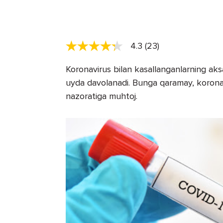
4.3 (23)
Koronavirus bilan kasallanganlarning aksar
uyda davolanadi. Bunga qaramay, koronav
nazoratiga muhtoj.