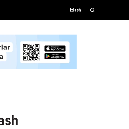
Izlash
lash