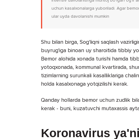
Intensiv davolanishga muhtoj bo'lgan og'ir 
uchun kasalxonalarga yuboriladi. Agar bemor
ular uyda davolanishi mumkin
Shu bilan birga, Sog'liqni saqlash vazir
buyrug'iga binoan uy sharoitida tibbiy yo
Bemor alohida xonada turishi hamda tibbiy
yotoqxonada, kommunal kvartirada, shun
tizimlarning surunkali kasalliklariga ch
holda kasalxonaga yotqizilishi kerak.
Qanday hollarda bemor uchun zudlik bila
kerak - buni, kuzatuvchi mutaxassis ayta
Koronavirus ya'n