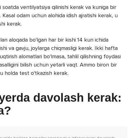
 soatda ventilyatsiya qilinishi kerak va kuniga bir
. Kasal odam uchun alohida idish ajratishi kerak, u
shi kerak.
lan aloqada bo'lgan har bir kishi 14 kun ichida
lishi va gavju, joylarga chiqmasligi kerak. Ikki hafta
rish alomatlari bo'lmasa, tahlil qilishning foydasi
salligini bilish uchun yetarli vaqt. Ammo biron bir
 bu holda test o'tkazish kerak.
yerda davolash kerak:
a?