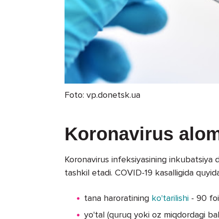
Foto: vp.donetsk.ua
Koronavirus alom
Koronavirus infeksiyasining inkubatsiya
tashkil etadi. COVID-19 kasalligida quyida
tana haroratining
ko'tarilishi
- 90 fo
yo'tal (quruq yoki oz miqdordagi bal