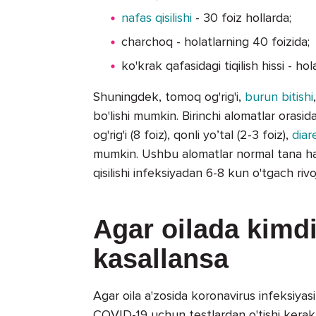
nafas qisilishi
- 30 foiz hollarda;
charchoq - holatlarning 40 foizida;
ko'krak qafasidagi tiqilish hissi - ho
Shuningdek, tomoq og'rig'i,
burun bitishi
bo'lishi mumkin. Birinchi alomatlar orasida 
og'rig'i (8 foiz), qonli yo’tal (2-3 foiz),
dia
mumkin. Ushbu alomatlar normal tana har
qisilishi infeksiyadan 6-8 kun o'tgach rivo
Agar oilada kimdi
kasallansa
Agar oila a'zosida koronavirus infeksiyasi 
COVID-19 uchun testlardan o'tishi kerak.