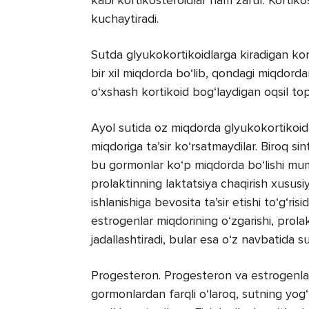
kuchaytiradi.
Sutda glyukokortikoidlarga kiradigan kor
bir xil miqdorda bo‘lib, qondagi miqdord
o‘xshash kortikoid bog‘laydigan oqsil top
Ayol sutida oz miqdorda glyukokortikoid
miqdoriga ta’sir ko‘rsatmaydilar. Biroq si
bu gormonlar ko‘p miqdorda bo‘lishi mumk
prolaktinning laktatsiya chaqirish xususi
ishlanishiga bevosita ta’sir etishi to‘g‘ri
estrogenlar miqdorining o‘zgarishi, prola
jadallashtiradi, bular esa o‘z navbatida su
Progesteron. Progesteron va estrogenlar 
gormonlardan farqli o‘laroq, sutning yog