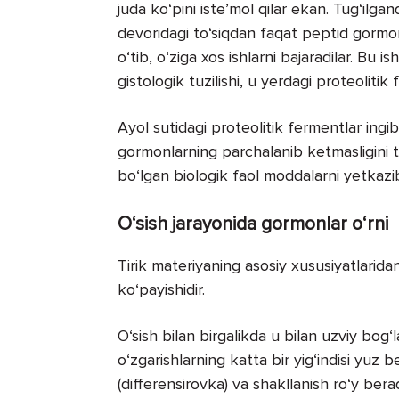
juda ko‘pini iste’mol qilar ekan. Tug‘ilga
devoridagi to‘siqdan faqat peptid gormo
o‘tib, o‘ziga xos ishlarni bajaradilar. Bu i
gistologik tuzilishi, u yerdagi proteolitik 
Ayol sutidagi proteolitik fermentlar ingibi
gormonlarning parchalanib ketmasligini ta
bo‘lgan biologik faol moddalarni yetkazi
O‘sish jarayonida gormonlar o‘rni
Tirik materiyaning asosiy xususiyatlaridan 
ko‘payishidir.
O‘sish bilan birgalikda u bilan uzviy bog‘l
o‘zgarishlarning katta bir yig‘indisi yuz b
(differensirovka) va shakllanish ro‘y ber