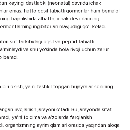
ndan keyingi dastlabki (neonatal) davrida ichak
nlar emas, hatto oqsil tabiatli gormonlar ham bemalol
shning bajarilishida albatta, ichak devorlarining
fermentlarning ingibitorlari mavjudligi qo‘l keladi.
tori sut tarkibidagi oqsil va peptid tabiatli
’minlaydi va shu yo‘sinda bola rivoji uchun zarur
b beradi.
biri o‘sish, ya’ni tashkil topgan hujayralar sonining
angan rivojlanish jarayoni o‘tadi. Bu jarayonda sifat
eradi, ya’ni to‘qima va a’zolarda farqlanish
adi, organizmning ayrim qismlari orasida yaqindan aloqa