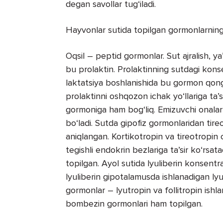
degan savollar tug‘iladi.
Hayvonlar sutida topilgan gormonlarning
Oqsil – peptid gormonlar. Sut ajralish, ya
bu prolaktin. Prolaktinning sutdagi konse
laktatsiya boshlanishida bu gormon qong
prolaktinni oshqozon ichak yo‘llariga ta’
gormoniga ham bog‘liq. Emizuvchi onalar
bo‘ladi. Sutda gipofiz gormonlaridan tire
aniqlangan. Kortikotropin va tireotropin 
tegishli endokrin bezlariga ta’sir ko‘rsat
topilgan. Ayol sutida lyuliberin konsentr
lyuliberin gipotalamusda ishlanadigan ly
gormonlar – lyutropin va follitropin ishlan
bombezin gormonlari ham topilgan.