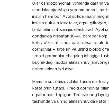
Ular oshqozon-ichak yo‘llarida gastrin v
moddalar ajralishiga yordam beradi, hatto
insulin ham bor. Ayol sutida insulinning 
insulin nuklein kislotalar, oqsil, glikogen
birikmalar sintezini jadallashtiradi. Ayol
qondagiga nisbatan 10-40 barobar ko‘p. 
kalsiy o‘zlashtirishda qatnashsa kerak de
gormonlar – tiroksin va uning biologik fa
tireoid gormonlar chaqaloq ichagiga tushg
buyrakdagi modda almashinuv jarayoniga 
nishonlaridan biri miya.
Hamma sut emizuvchilar turida markaziy a
katta o‘rin tutadi. Tireoid gormonlar bil
oqsillar ham topilgan. Tiroksin bog‘laydi
tashishda va uning almashinuvida katta r