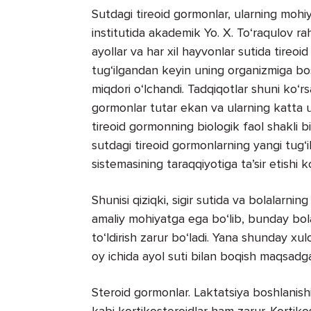
Sutdagi tireoid gormonlar, ularning mohi
institutida akademik Yo. X. To‘raqulov ra
ayollar va har xil hayvonlar sutida tireoi
tug‘ilgandan keyin uning organizmiga bo
miqdori o‘lchandi. Tadqiqotlar shuni ko‘rs
gormonlar tutar ekan va ularning katta u
tireoid gormonning biologik faol shakli bi
sutdagi tireoid gormonlarning yangi tug‘
sistemasining taraqqiyotiga ta’sir etishi ko‘
Shunisi qiziqki, sigir sutida va bolalarni
amaliy mohiyatga ega bo‘lib, bunday bolal
to‘ldirish zarur bo‘ladi. Yana shunday xulo
oy ichida ayol suti bilan boqish maqsadg
Steroid gormonlar. Laktatsiya boshlanish
kabi kortikosteroidlar ham zarur. Kortikost