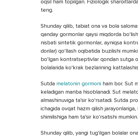
oqsil ham topilgan. Fiziologik sharoitlard
teng.
Shunday qilib, tabiat ona va bola saloma
qanday gormonlar qaysi miqdorda bo‘lishi
nisbati sintetik gormonlar, ayniqsa kontra
dorilar) qo‘llash oqibatida buzilishi mumk
bo‘lgan kontratseptivlar qondan sutga o‘t
bolalarida ko‘krak bezlarining kattalashi
Sutda
melatonin gormoni
ham bor. Sut me
keladigan manba hisoblanadi. Sut melato
almashinuviga ta’sir ko‘rsatadi. Sutda p
ichagida ovqat hazm qilish jarayonlarig
shimilishiga ham ta’sir ko‘rsatishi mumkin.
Shunday qilib, yangi tug‘ilgan bolalar o