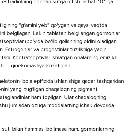
a estradiolning qondan sutga o‘tish nisbati 10:1 ga
tligining “g‘amini yeb” qo‘ygan va qaysi vaqtda
ni belgilagan. Lekin tabiatan belgilangan gormonlar
tseptivlar (bo‘yida bo‘lib qolishning oldini oladigan
in. Estrogenlar va progestinlar tuzilishiga yaqin
adi. Kontratseptivlar ishlatgan onalarning emizikli
shi – ginekomastiya kuzatilgan.
latonini bola epifizida ishlanishiga qadar tashqaridan
nini yangi tug‘ilgan chaqaloqning pigment
rostaglandinlar ham topilgan. Ular chaqaloqning
a, shu jumladan ozuqa moddalarning ichak devorida
na suti bilan hammasi bo‘lmasa ham, gormonlarning