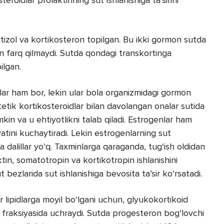
tizol va kortikosteron topilgan. Bu ikki gormon sutda
an farq qilmaydi. Sutda qondagi transkortinga
ilgan.
lar ham bor, lekin ular bola organizmidagi gormon
ntetik kortikosteroidlar bilan davolangan onalar sutida
in va u ehtiyotlikni talab qiladi. Estrogenlar ham
yatini kuchaytiradi. Lekin estrogenlarning sut
sida dalillar yo‘q. Taxminlarga qaraganda, tug‘ish oldidan
ktin, somatotropin va kortikotropin ishlanishini
t bezlarida sut ishlanishiga bevosita ta’sir ko‘rsatadi.
lipidlarga moyil bo‘lgani uchun, glyukokortikoid
‘ fraksiyasida uchraydi. Sutda progesteron bog‘lovchi