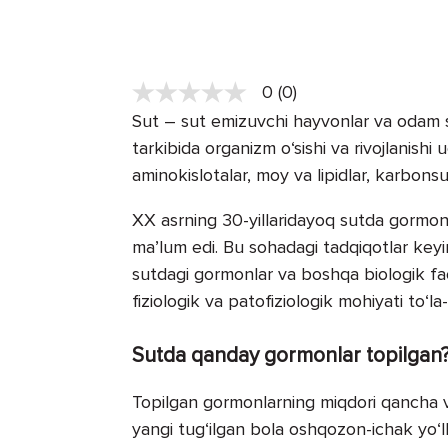
0 (0)
Sut – sut emizuvchi hayvonlar va odam s
tarkibida organizm o‘sishi va rivojlanish
aminokislotalar, moy va lipidlar, karbonsu
XX asrning 30-yillaridayoq sutda gormon
ma’lum edi. Bu sohadagi tadqiqotlar keyin
sutdagi gormonlar va boshqa biologik f
fiziologik va patofiziologik mohiyati to‘la-
Sutda qanday gormonlar topilgan
Topilgan gormonlarning miqdori qancha 
yangi tug‘ilgan bola oshqozon-ichak yo‘ll