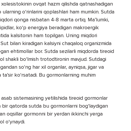
a xolesistokinin ovqat hazm qilishda qatnashadigan
 ularning o‘rinlarini qoplashlari ham mumkin. Sutda
miqdori qonga nisbatan 4-8 marta ortiq. Ma’lumki,
, lipidlar, ko‘p energiya beradigan makroergik
 sutida kalsitonin ham topilgan. Uning miqdori
Sut bilan kiradigan kalsiyni chaqaloq organizmida
gan ehtimollar bor. Sutda sezilarli miqdorda tireoid
ol shakli bo‘lmish trotodtironin mavjud. Sutdagi
andan so‘ng har xil organlar, ayniqsa, jigar va
ta’sir ko‘rsatadi. Bu gormonlarning muhim
sab sistemasining yetilishida tireoid gormonlar
an bir qatorda sutda bu gormonlarni bog‘laydigan
gan oqsillar gormonni bir yerdan ikkinchi yerga
ol o‘ynaydi.