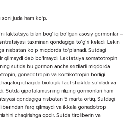
 soni juda ham ko‘p.
’ni laktatsiya bilan bog‘liq bo‘lgan asosiy gormonlar –
ntratsiyasi taxminan qondagiga to‘g‘ri keladi. Lekin
a nisbatan ko‘p miqdorda to‘planadi. Sutdagi
sir qilmaydi deb bo‘lmaydi. Laktatsiya somatotropin
ning sutida bu gormon ancha sezilarli miqdorda
otropin, gonadotropin va kortikotropin borligi
chaqaloq ichagida biologik faol shaklda so‘riladi va
adi. Sutda gipotalamusning rilizing gormonlari ham
atsiyasi qondagiga nisbatan 5 marta ortiq. Sutdagi
uliberindan farq qilmaydi va ikkala gonadotrop
ishini chaqirishga qodir. Sutda tiroliberin va