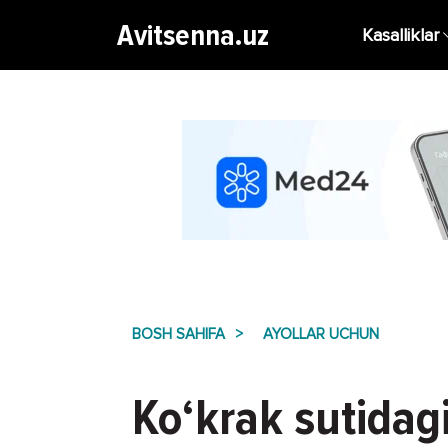
Avitsenna.uz
Kasalliklar
BOSH SAHIFA
AYOLLAR UCHUN
Ko‘krak sutidag