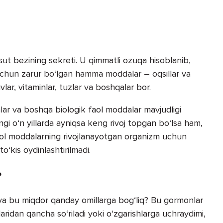
ut bezining sekreti. U qimmatli ozuqa hisoblanib,
i uchun zarur bo‘lgan hamma moddalar – oqsillar va
vlar, vitaminlar, tuzlar va boshqalar bor.
lar va boshqa biologik faol moddalar mavjudligi
gi o‘n yillarda ayniqsa keng rivoj topgan bo‘lsa ham,
aol moddalarning rivojlanayotgan organizm uchun
to‘kis oydinlashtirilmadi.
?
va bu miqdor qanday omillarga bog‘liq? Bu gormonlar
aridan qancha so‘riladi yoki o‘zgarishlarga uchraydimi,