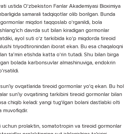
yati ustida O‘zbekiston Fanlar Akademiyasi Bioximiya
hbarligida samarali tadqiqotlar olib borilgan. Bunda
d gormonlar miqdori taqqoslab o‘rganildi, bola
shlang‘ich davrda sut bilan kiradigan gormonlar
atdiki, ayol suti o‘z tarkibida ko‘p miqdorda tireoid
lushi triyodtironindan iborat ekan. Bu esa chaqaloqni
lan ta’min etishda katta o‘rin tutadi. Shu bilan birga
ilgan bolada karbonsuvlar almashinuviga, endokrin
rsatildi.
ng sun’iy ovqatlarida tireoid gormonlar yo‘q ekan. Bu hol
ar sun’iy ovqatining tarkibini tireoid gormonlar bilan
sa chiqib keladi: yangi tug‘ilgan bolani dastlabki olti
a muvofiqdir.
i uchun prolaktin, somatotropin va tireoid gormonlar
eroidlar prolaktinning sut ishlanishiga ta’sirini