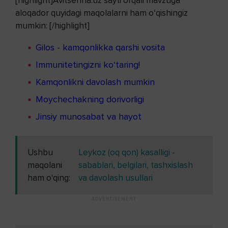
[highlight]Avitsenna.uz sayti orqali mavzuga
aloqador quyidagi maqolalarni ham o‘qishingiz
mumkin: [/highlight]
Gilos - kamqonlikka qarshi vosita
Immunitetingizni ko‘taring!
Kamqonlikni davolash mumkin
Moychechakning dorivorligi
Jinsiy munosabat va hayot
Ushbu
Leykoz (oq qon) kasalligi -
maqolani
sabablari, belgilari, tashxislash
ham o'qing:
va davolash usullari