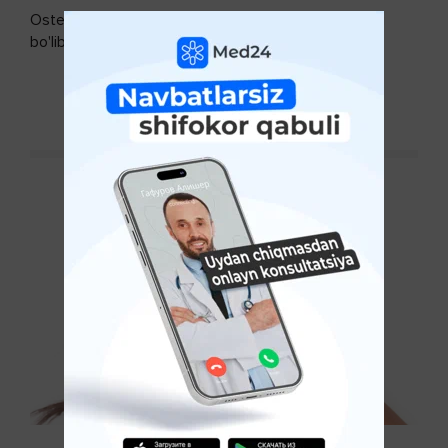
Osteoartroz - bo'g'imlarning keng tarqalgan kasalligi
bo'lib, so'ngi paytda osteoartroz kasalligi sonining
ko'payishi tendentsiyasi mavjud...
DAVOMINI O'QISH