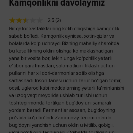
Kamqonlikni davolaymiz
2.5 (2)
Bir qator xastaliklarning kelib chiqishiga kamqonlik
sabab bo‘ladi. Kamqonlik ayniqsa, xotin-qizlar va
bolalarda ko‘p uchraydi Bizning mahalliy sharoitda
bu kasallikning oldini olishga ko‘maklashadigan
yana bir vosita bor, lekin unga ko‘pchilik yetarli
e’tibor qaratmasdan, salomatligini tiklash uchun
pullarini har xil dori-darmonlar sotib olishga
sarflashadi. Inson tanasi uchun zarur bo‘lgan temir,
oqsil, uglerod kabi moddalarning yetarli ta’minlanishi
va uzoq vaqt meyorida ushlab turilishi uchun
toshtegirmonda tortilgan bug‘doy uni samarali
yordam beradi. Fermentlar asosan, bug‘doyning
po‘stida ko‘p bo‘ladi. Zamonaviy tegirmonlarda
bug‘doyni yanchish uchun oldin u ivitilib, qobig‘i,
ya’ni po‘sti olib tashlanadi. Oqibatda tortilgan un,