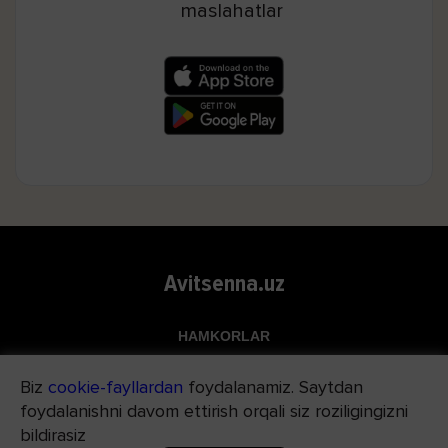
maslahatlar
Avitsenna.uz
HAMKORLAR
Top.uz
Biz
cookie-fayllardan
foydalanamiz. Saytdan
Apteka.uz
foydalanishni davom ettirish orqali siz roziligingizni
Med24.uz
bildirasiz