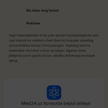
Biz bilan bog‘lanish
Reklama
Sayt materiallaridan to‘liq yoki qisman foydalanilganda veb-
sayt manzili ko‘rsatilishi shart! Barcha huquqlar amaldagi
qonunchilikka binoan himoyalangan. Saytdagi barcha
materiallar ma’lumot uchun qo‘yilgan. Agarda sizda
jiddiyroq savol paydo bo‘lsa, albatta shifokorga murojaat
qiling!
Med24.uz ilovasida bepul onlayn