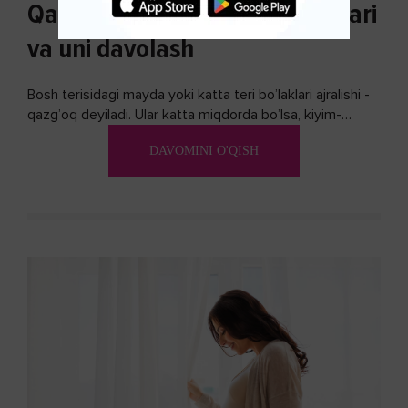
Qazg'oq paydo bo'lishi sabablari
va uni davolash
Bosh terisidagi mayda yoki katta teri bo’laklari ajralishi -
qazg’oq deyiladi. Ular katta miqdorda bo’lsa, kiyim-
kechakka tushib, yoqimsiz...
DAVOMINI O'QISH