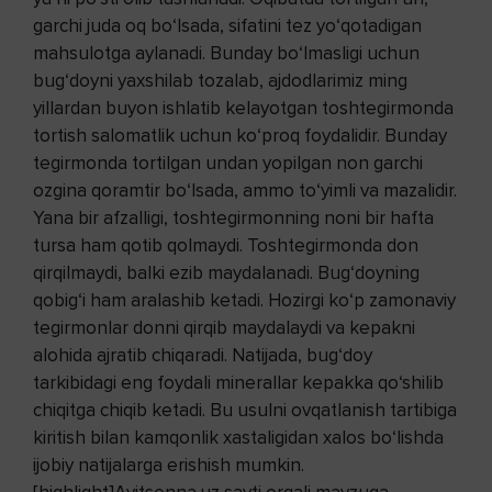
garchi juda oq bo‘lsada, sifatini tez yo‘qotadigan
mahsulotga aylanadi. Bunday bo‘lmasligi uchun
bug‘doyni yaxshilab tozalab, ajdodlarimiz ming
yillardan buyon ishlatib kelayotgan toshtegirmonda
tortish salomatlik uchun ko‘proq foydalidir. Bunday
tegirmonda tortilgan undan yopilgan non garchi
ozgina qoramtir bo‘lsada, ammo to‘yimli va mazalidir.
Yana bir afzalligi, toshtegirmonning noni bir hafta
tursa ham qotib qolmaydi. Toshtegirmonda don
qirqilmaydi, balki ezib maydalanadi. Bug‘doyning
qobig‘i ham aralashib ketadi. Hozirgi ko‘p zamonaviy
tegirmonlar donni qirqib maydalaydi va kepakni
alohida ajratib chiqaradi. Natijada, bug‘doy
tarkibidagi eng foydali minerallar kepakka qo‘shilib
chiqitga chiqib ketadi. Bu usulni ovqatlanish tartibiga
kiritish bilan kamqonlik xastaligidan xalos bo‘lishda
ijobiy natijalarga erishish mumkin.