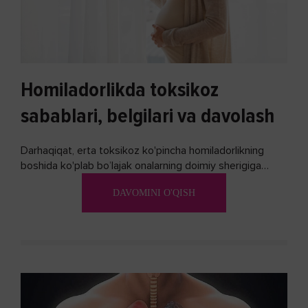
Homiladorlikda toksikoz
sabablari, belgilari va davolash
Darhaqiqat, erta toksikoz ko'pincha homiladorlikning
boshida ko'plab bo’lajak onalarning doimiy sherigiga
aylanadi. Ushbu noxush alomatlardan xalos bo'lishning
DAVOMINI O'QISH
biron bir usuli bormi?