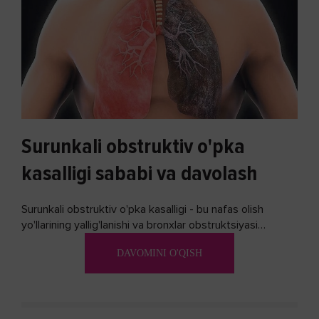
Surunkali obstruktiv o'pka
kasalligi sababi va davolash
Surunkali obstruktiv o'pka kasalligi - bu nafas olish
yo'llarining yallig'lanishi va bronxlar obstruktsiyasi
(shishishi) bilan tavsiflangan...
DAVOMINI O'QISH