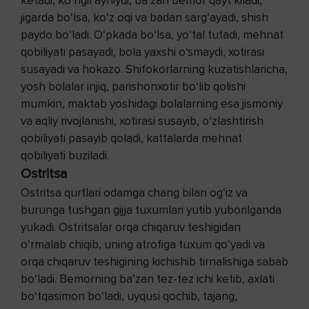
ketadi, ko‘ngil ayniydi, ba’zan bemor qayt kiladi,
jigarda bo‘lsa, ko‘z oqi va badan sarg‘ayadi, shish
paydo bo‘ladi. O‘pkada bo‘lsa, yo‘tal tutadi, mehnat
qobiliyati pasayadi, bola yaxshi o‘smaydi, xotirasi
susayadi va hokazo. Shifokorlarning kuzatishlaricha,
yosh bolalar injiq, parishonxotir bo‘lib qolishi
mumkin, maktab yoshidagi bolalarning esa jismoniy
va aqliy rivojlanishi, xotirasi susayib, o‘zlashtirish
qobiliyati pasayib qoladi, kattalarda mehnat
qobiliyati buziladi.
Ostritsa
Ostritsa qurtlari odamga chang bilan og‘iz va
burunga tushgan gijja tuxumlari yutib yuborilganda
yukadi. Ostritsalar orqa chiqaruv teshigidan
o‘rmalab chiqib, uning atrofiga tuxum qo‘yadi va
orqa chiqaruv teshigining kichishib tirnalishiga sabab
bo‘ladi. Bemorning ba’zan tez-tez ichi ketib, axlati
bo‘tqasimon bo‘ladi, uyqusi qochib, tajang,