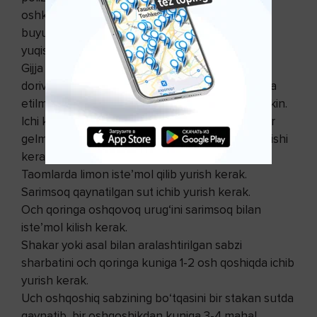
oshko‘klar, mevalar, idish-tovoqlar, iflos qo‘llar,
buyumlar, kiyim-kechaklar va boshqalar orqali
yuqishini unutmaslik kerak.
Gijja kasalliklarida o‘z-o‘zini har xil bilib-bilmas
dorivor vositalar va usullar bilan davolash tavsiya
etilmaydi. Bu ayrim asoratlarga olib kelishi mumkin.
Ichi kelib-kelmaydigan, xurujli odamlar va bolalar
gelmintoz kasalliklari bormi yoki yo‘qligi tekshirilishi
kerak va boshqalar.
Taomlarda limon iste’mol qilib yurish kerak.
Sarimsoq qaynatilgan sut ichib yurish kerak.
Och qoringa oshqovoq urug‘ini sarimsoq bilan
iste’mol kilish kerak.
Shakar yoki asal bilan aralashtirilgan sabzi
sharbatini och qoringa kuniga 1-2 osh qoshiqda ichib
yurish kerak.
Uch oshqoshiq sabzining bo‘tqasini bir stakan sutda
qaynatib, bir oshqoshikdan kuniga 3-4 mahal