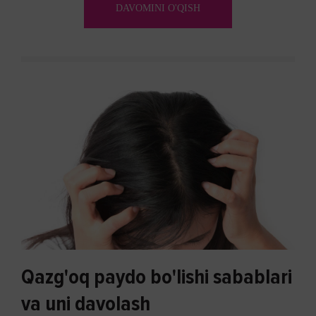
DAVOMINI O'QISH
Qazg'oq paydo bo'lishi sabablari
va uni davolash