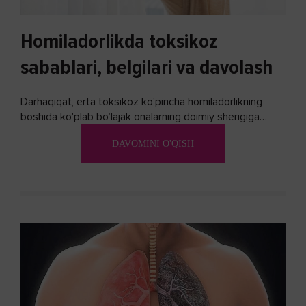
Homiladorlikda toksikoz
sabablari, belgilari va davolash
Darhaqiqat, erta toksikoz ko'pincha homiladorlikning
boshida ko'plab bo’lajak onalarning doimiy sherigiga
aylanadi. Ushbu noxush alomatlardan xalos bo'lishning
DAVOMINI O'QISH
biron bir usuli bormi?