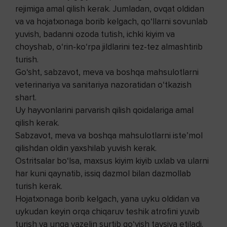
rejimiga amal qilish kerak. Jumladan, ovqat oldidan
va va hojatxonaga borib kelgach, qo‘llarni sovunlab
yuvish, badanni ozoda tutish, ichki kiyim va
choyshab, o‘rin-ko‘rpa jildlarini tez-tez almashtirib
turish.
Go‘sht, sabzavot, meva va boshqa mahsulotlarni
veterinariya va sanitariya nazoratidan o‘tkazish
shart.
Uy hayvonlarini parvarish qilish qoidalariga amal
qilish kerak.
Sabzavot, meva va boshqa mahsulotlarni iste’mol
qilishdan oldin yaxshilab yuvish kerak.
Ostritsalar bo‘lsa, maxsus kiyim kiyib uxlab va ularni
har kuni qaynatib, issiq dazmol bilan dazmollab
turish kerak.
Hojatxonaga borib kelgach, yana uyku oldidan va
uykudan keyin orqa chiqaruv teshik atrofini yuvib
turish va unga vazelin surtib qo‘yish tavsiya etiladi.