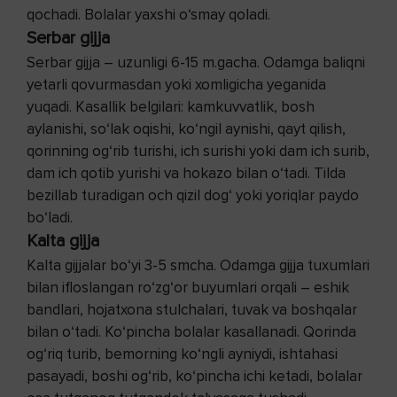
qochadi. Bolalar yaxshi o‘smay qoladi.
Serbar gijja
Serbar gijja – uzunligi 6-15 m.gacha. Odamga baliqni
yetarli qovurmasdan yoki xomligicha yeganida
yuqadi. Kasallik belgilari: kamkuvvatlik, bosh
aylanishi, so‘lak oqishi, ko‘ngil aynishi, qayt qilish,
qorinning og‘rib turishi, ich surishi yoki dam ich surib,
dam ich qotib yurishi va hokazo bilan o‘tadi. Tilda
bezillab turadigan och qizil dog‘ yoki yoriqlar paydo
bo‘ladi.
Kalta gijja
Kalta gijjalar bo‘yi 3-5 smcha. Odamga gijja tuxumlari
bilan ifloslangan ro‘zg‘or buyumlari orqali – eshik
bandlari, hojatxona stulchalari, tuvak va boshqalar
bilan o‘tadi. Ko‘pincha bolalar kasallanadi. Qorinda
og‘riq turib, bemorning ko‘ngli ayniydi, ishtahasi
pasayadi, boshi og‘rib, ko‘pincha ichi ketadi, bolalar