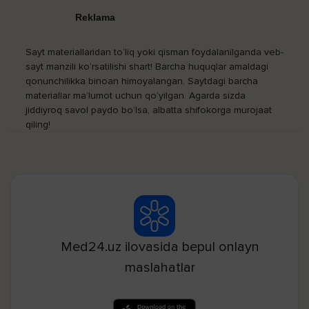
Reklama
Sayt materiallaridan to‘liq yoki qisman foydalanilganda veb-
sayt manzili ko‘rsatilishi shart! Barcha huquqlar amaldagi
qonunchilikka binoan himoyalangan. Saytdagi barcha
materiallar ma’lumot uchun qo‘yilgan. Agarda sizda
jiddiyroq savol paydo bo‘lsa, albatta shifokorga murojaat
qiling!
Med24.uz ilovasida bepul onlayn
maslahatlar