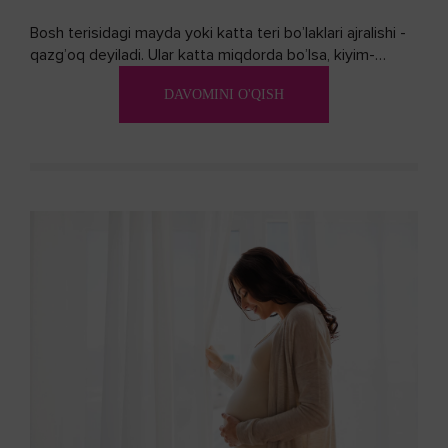
Bosh terisidagi mayda yoki katta teri bo’laklari ajralishi -
qazg’oq deyiladi. Ular katta miqdorda bo’lsa, kiyim-
kechakka tushib, yoqimsiz...
DAVOMINI O'QISH