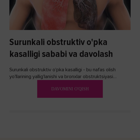
Surunkali obstruktiv o'pka
kasalligi sababi va davolash
Surunkali obstruktiv o'pka kasalligi - bu nafas olish
yo'llarining yallig'lanishi va bronxlar obstruktsiyasi
(shishishi) bilan tavsiflangan...
DAVOMINI O'QISH