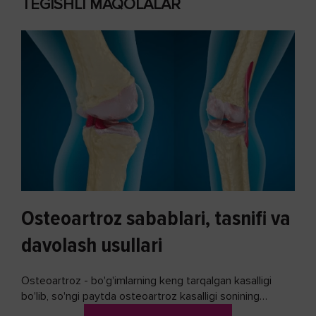
TEGISHLI MAQOLALAR
Osteoartroz sabablari, tasnifi va
davolash usullari
Osteoartroz - bo'g'imlarning keng tarqalgan kasalligi
bo'lib, so'ngi paytda osteoartroz kasalligi sonining
ko'payishi tendentsiyasi mavjud...