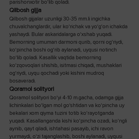
parishonxotir bo‘lib qoladi.
Qilbosh gijja
Qilbosh gijjalar uzunligi 30-35 mm.li ingichka
chuvalchanglardir, ular ko‘richak va yo‘g‘on ichakda
yashaydi. Bular askaridalarga o‘xshab yuqadi.
Bemorning umuman darmoni qurib, qorni og‘riydi,
ko‘pincha boshi og‘rib aylanadi, uyqusi notinch
bo‘lib qoladi. Kasallik vaqtida bemorning
ko‘zqovoqlari shishib, isitmasi chiqadi, mushaklari
og‘riydi, uyqu qochadi yoki kishini mudroq
bosaveradi.
Qoramol solityori
Qoramol solityori bo‘yi 4-10 m.gacha, odamga gijja
lichinkalari bo‘lgan mol go‘shtidan va ko‘pincha uy
bekalari xom qiyma tuzini totib ko‘rayotganda
yuqadi. Kasallanganda kishi ko‘pincha ozadi, ko‘ngli
aynib, qayt qiladi, ishtahasi pasayib, ichi ravon
yurmaydi, o‘zi tajanglashib, boshi aylanadi, uyqusi