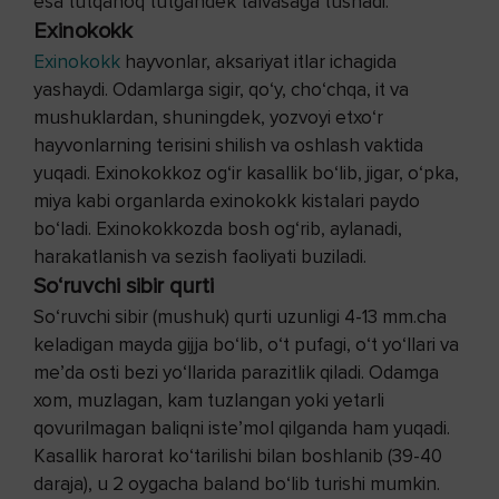
esa tutqanoq tutgandek talvasaga tushadi.
Exinokokk
Exinokokk
hayvonlar, aksariyat itlar ichagida
yashaydi. Odamlarga sigir, qo‘y, cho‘chqa, it va
mushuklardan, shuningdek, yozvoyi etxo‘r
hayvonlarning terisini shilish va oshlash vaktida
yuqadi. Exinokokkoz og‘ir kasallik bo‘lib, jigar, o‘pka,
miya kabi organlarda exinokokk kistalari paydo
bo‘ladi. Exinokokkozda bosh og‘rib, aylanadi,
harakatlanish va sezish faoliyati buziladi.
So‘ruvchi sibir qurti
So‘ruvchi sibir (mushuk) qurti uzunligi 4-13 mm.cha
keladigan mayda gijja bo‘lib, o‘t pufagi, o‘t yo‘llari va
me’da osti bezi yo‘llarida parazitlik qiladi. Odamga
xom, muzlagan, kam tuzlangan yoki yetarli
qovurilmagan baliqni iste’mol qilganda ham yuqadi.
Kasallik harorat ko‘tarilishi bilan boshlanib (39-40
daraja), u 2 oygacha baland bo‘lib turishi mumkin.