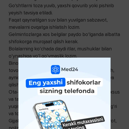
Go‘shtlarni toza yuvib, yaxshi qovurib yoki pishirib
yeyish tavsiya etiladi.
Faqat qaynatilgan suv bilan yuvilgan sabzavot,
mevalarni ovqatga ishlatish lozim.
Gelmintozlarga xos belgilar paydo bo‘lganda albatta
shifokorga murojaat qilish kerak.
Bolalarning ko‘chada daydi itlar, mushuklar bilan
o‘ynashiga yo‘l qo‘ymaslik lozim.
Binoni, xonani yaxshilab supurib-sidirish, idish-
tovoqdarni, o‘yinchokdarni yuvish, mebelni artish,
ayniqsa, hojatxonalarni va tuvaklarni dezinfeksiya
qilish shart.
Ota-onalar hamda muassasa xodimlari bilan maxsus
va takror-takror suhbatlar o‘tkazib, gijjalarning
yuqish yo‘llari va buning oldini olish usullarini to‘g‘ri
va to‘la bilib olishlariga erishish kerak.
Gijjalar tashqi muhit obyektlari – tuproq, sabzavot,
poliz ne’matlari, rezavor mevalar, ziravorlar,