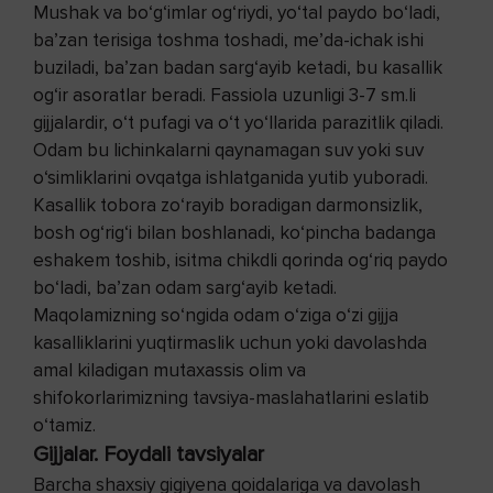
Mushak va bo‘g‘imlar og‘riydi, yo‘tal paydo bo‘ladi,
ba’zan terisiga toshma toshadi, me’da-ichak ishi
buziladi, ba’zan badan sarg‘ayib ketadi, bu kasallik
og‘ir asoratlar beradi. Fassiola uzunligi 3-7 sm.li
gijjalardir, o‘t pufagi va o‘t yo‘llarida parazitlik qiladi.
Odam bu lichinkalarni qaynamagan suv yoki suv
o‘simliklarini ovqatga ishlatganida yutib yuboradi.
Kasallik tobora zo‘rayib boradigan darmonsizlik,
bosh og‘rig‘i bilan boshlanadi, ko‘pincha badanga
eshakem toshib, isitma chikdli qorinda og‘riq paydo
bo‘ladi, ba’zan odam sarg‘ayib ketadi.
Maqolamizning so‘ngida odam o‘ziga o‘zi gijja
kasalliklarini yuqtirmaslik uchun yoki davolashda
amal kiladigan mutaxassis olim va
shifokorlarimizning tavsiya-maslahatlarini eslatib
o‘tamiz.
Gijjalar. Foydali tavsiyalar
Barcha shaxsiy gigiyena qoidalariga va davolash