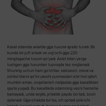
Kasal odamda axlatda gijja tuxumi ajralib turadi. Bir
kunda bir juft erkak va urg‘ochi gijja 220
mingtagacha tuxum qo‘yadi. Axlat bilan yerga
tushgan gijja tuxumlari tuproqda tez rivojlanadi.
Shuning uchun ham go‘shtlar, sabzavot, meva va
oshko‘klarni qo‘lni yaxshi yuvmasdan iste’mol qilish
mumkin emas, ovqatlanish natijasida gijja kasalliklari
qayta yuqadi. Bu kasallikda odamning vazni hamisha
kamayadi, unda lanjlik, jirtakilik paydo bo‘ladi, bosh
aylanadi. Gijja ichakda bo‘lsa, ich qotadi yoki ichi