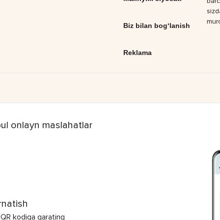
barc
sizd
muro
Biz bilan bog‘lanish
Reklama
ul onlayn maslahatlar
rnatish
 QR kodiga qarating