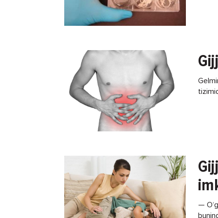
ovqat
Gij
Gelmi
tizimi
qiladi
Gij
im
— O‘g‘
buning