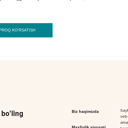
aqt o‘tib, avvalgi holat yana takrorlanyapti. Ayting-chi,
PROQ KO'RSATISH
Sayt
bo'ling
Biz haqimizda
veb-
amal
Maxfiylik siyosati