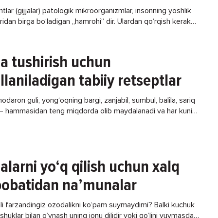
tlar (gijjalar) patologik mikroorganizmlar, insonning yoshlik
ridan birga bo‘ladigan „hamrohi“ dir. Ulardan qo‘rqish kerakmi,
 va qanday ularni davolash kerak, bolalar kasallanmasligi
ja tushirish uchun
llaniladigan tabiiy retseptlar
odaron guli, yong‘oqning bargi, zanjabil, sumbul, balila, sariq
a – hammasidan teng miqdorda olib maydalanadi va har kuni
ahal ovqatdan oldin yarim
jalarni yo‘q qilish uchun xalq
bobatidan na’munalar
li farzandingiz ozodalikni ko‘pam suymaydimi? Balki kuchuk
huklar bilan o‘ynash uning jonu dilidir yoki qo‘lini yuvmasdan