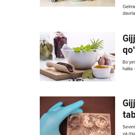
Gelmin
davrla
qachon
uchun
Gij
qo‘
Bo‘yim
halil
uch m
Gij
ta
Sevim
va mus