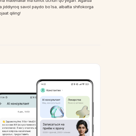
ha materiallar ma’lumot uchun qo‘yilgan. Agarda
a jiddiyroq savol paydo bo‘lsa, albatta shifokorga
jaat qiling!