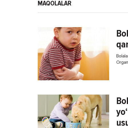
MAQOLALAR
Bol
qa
Bolala
Organ
rivojl
qilish
Bol
yo‘
usu