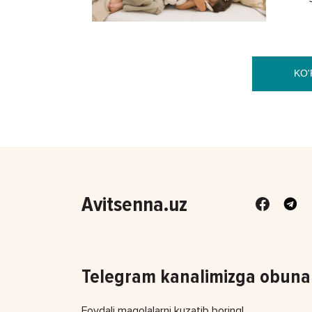
Ammo v
KO'
Avitsenna.uz
Telegram kanalimizga obuna 
Foydali maqolalarni kuzatib boring!