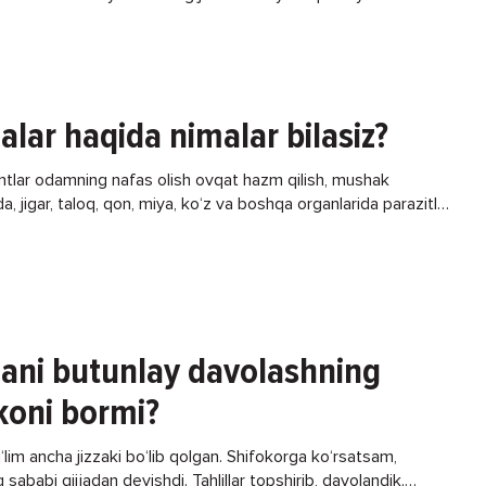
lanishga o‘tirib olar? Uncha toza oqmaydigan
jalar haqida nimalar bilasiz?
ntlar odamning nafas olish ovqat hazm qilish, mushak
da, jigar, taloq, qon, miya, ko‘z va boshqa organlarida parazitlik
. Gijjalar ichakning shilliq qavatiga
jani butunlay davolashning
koni bormi?
lim ancha jizzaki bo‘lib qolgan. Shifokorga ko‘rsatsam,
 sababi gijjadan deyishdi. Tahlillar topshirib, davolandik.