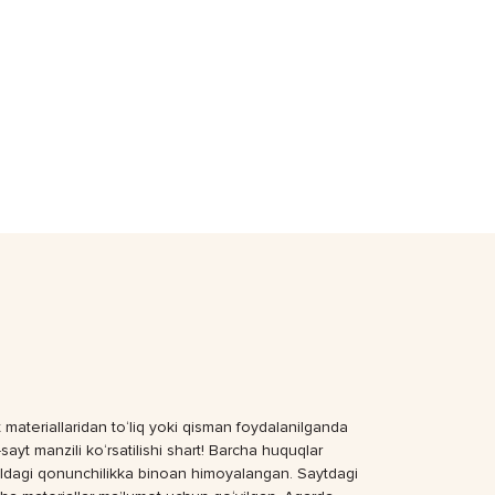
 materiallaridan to‘liq yoki qisman foydalanilganda
sayt manzili ko‘rsatilishi shart! Barcha huquqlar
dagi qonunchilikka binoan himoyalangan. Saytdagi