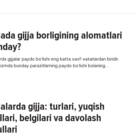
ada gijja borligining alomatlari
nday?
rda gijjalar paydo bo‘lishi eng katta xavf-xatarlardan biridir.
izmda bunday parazitlarning paydo bo‘lishi bolaning
anishiga yomon ta’sir ko‘rsatishidan tashqari, ovqat hazm
 tizimida
alarda gijja: turlari, yuqish
llari, belgilari va davolash
llari