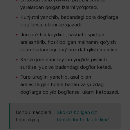
yaralardan qolgan izlarni yo‘qotadi.
Kunjutni yanchib, badandagi qora dog‘larga
bog‘lansa, ularni ketqazadi.
Ilon po‘stini kuydirib, nashatir spirtiga
aralashtirib, hosil bo‘lgan malhamni qo‘yish
bilan badandagi dog‘larni daf qilish mumkin.
Katta qora arini zaytun yog‘ida pishirib
surtilsa, yuz va badandagi dog‘lar ketadi.
Turp urug‘ini yanchib, asal bilan
aralashtirgan holda badan va yuzdagi
dog‘larga qo‘yib bog‘lansa, ularni ketqazadi.
Ushbu maqolani
Skolioz bo‘lgan qiz
ham o'qing:
homilador bo‘la oladimi?