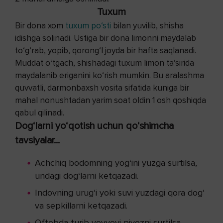
Tuxum
Bir dona xom
tuxum po‘sti
bilan yuvilib, shisha
idishga solinadi. Ustiga bir dona limonni maydalab
to‘g‘rab, yopib, qorong‘I joyda bir hafta saqlanadi.
Muddat o‘tgach, shishadagi tuxum limon ta’sirida
maydalanib eriganini ko‘rish mumkin. Bu aralashma
quvvatli, darmonbaxsh vosita sifatida kuniga bir
mahal nonushtadan yarim soat oldin 1 osh qoshiqda
qabul qilinadi.
Dog‘larni yo‘qotish uchun qo‘shimcha
tavsiyalar...
Achchiq bodomning yog‘ini yuzga surtilsa,
undagi dog‘larni ketqazadi.
Indovning urug‘i yoki suvi yuzdagi qora dog‘
va sepkillarni ketqazadi.
Oftobda turib yovvoyi piyozni surtilsa,