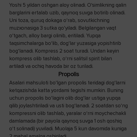
Yoshi 5 yildan oshgan aloy olinadi. O‘simlikning qalin
barglarini ertalab uzib, qaynoq suvga botirib olinadi.
Uni toza, quruq dokaga o‘rab, sovutkichning
muzxonasiga 3 sutka qo‘yiladi. Belgilangan vaqt
o‘tgach, alloy bargi olinib, eritiladi. Yupqa
taqsimchalarga bo‘lib, dog‘lar yuzasiga yopishtirib
bog‘lanadi. Kompress 2 soat turadi. Undan keyin
kompress olib tashlab, o‘rni salitsil spirit bilan
artiladi va ochiq havoda bir oz turiladi.
Propolis
Asalari mahsuloti bo‘lgan propolis teridagi dog‘larni
ketqazishda katta yordami tegishi mumkin. Buning
uchun propolis bo‘lagini olib dog‘lar ustiga yupqa
qilib joylashtiriladi va usti bog‘lanadi. 2 soatdan so‘ng
kompressni olib tashlab, yaralar o‘rni moychechakli
damlamada (bir payola qaynoq suvga 1 osh qoshiq
o‘t solinadi) yuviladi. Muolaja 5 kun davomida kuniga
2 mahal amalga oshiriladi.