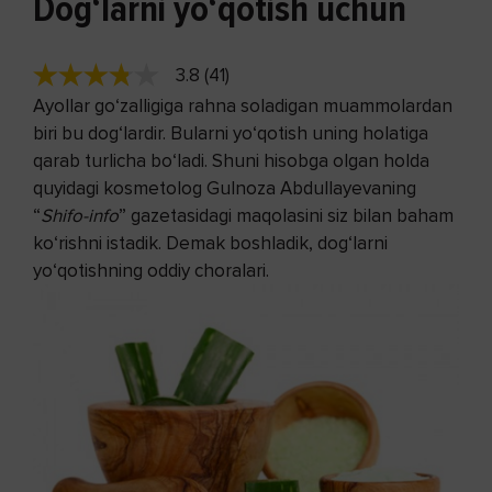
Dog‘larni yo‘qotish uchun
3.8 (41)
Ayollar go‘zalligiga rahna soladigan muammolardan
biri bu dog‘lardir. Bularni yo‘qotish uning holatiga
qarab turlicha bo‘ladi. Shuni hisobga olgan holda
quyidagi kosmetolog Gulnoza Abdullayevaning
“
Shifo-info
” gazetasidagi maqolasini siz bilan baham
ko‘rishni istadik. Demak boshladik, dog‘larni
yo‘qotishning oddiy choralari.