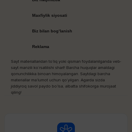
Maxfiylik siyosati
Biz bilan bog‘lanish
Reklama
Sayt materiallaridan to‘liq yoki qisman foydalanilganda veb-
sayt manzili ko‘rsatilishi shart! Barcha huquqlar amaldagi
qonunchilikka binoan himoyalangan. Saytdagi barcha
materiallar ma’lumot uchun qo‘yilgan. Agarda sizda
jiddiyroq savol paydo bo‘lsa, albatta shifokorga murojaat
qiling!