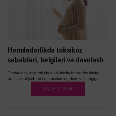
Homiladorlikda toksikoz
sabablari, belgilari va davolash
Darhaqiqat, erta toksikoz ko'pincha homiladorlikning
boshida ko'plab bo’lajak onalarning doimiy sherigiga
aylanadi. Ushbu noxush alomatlardan xalos bo'lishning
DAVOMINI O'QISH
biron bir usuli bormi?