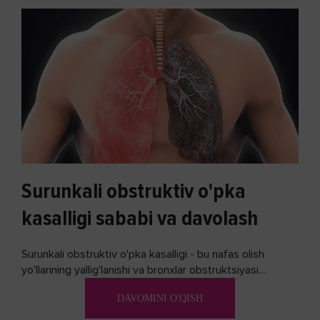
Surunkali obstruktiv o'pka
kasalligi sababi va davolash
Surunkali obstruktiv o'pka kasalligi - bu nafas olish
yo'llarining yallig'lanishi va bronxlar obstruktsiyasi
(shishishi) bilan tavsiflangan...
DAVOMINI O'QISH