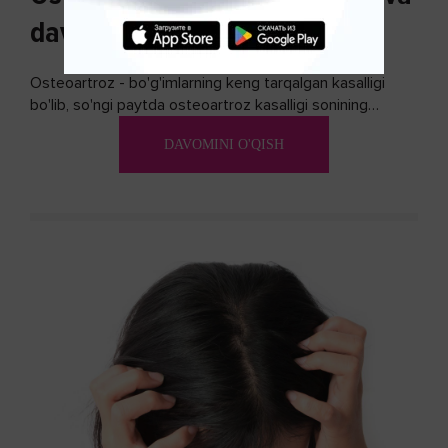
davolash usullari
Osteoartroz - bo'g'imlarning keng tarqalgan kasalligi
bo'lib, so'ngi paytda osteoartroz kasalligi sonining
ko'payishi tendentsiyasi mavjud...
DAVOMINI O'QISH