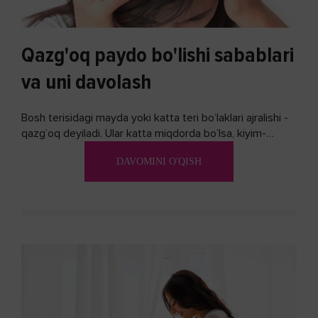
Qazg'oq paydo bo'lishi sabablari
va uni davolash
Bosh terisidagi mayda yoki katta teri bo’laklari ajralishi -
qazg’oq deyiladi. Ular katta miqdorda bo’lsa, kiyim-
kechakka tushib, yoqimsiz...
DAVOMINI O'QISH