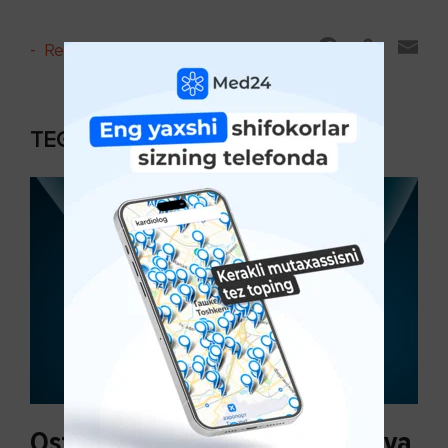
-
Reyting va sharhlar
TEGISHLI MAQOLALAR
Osteoartroz sabablari, tasnifi va