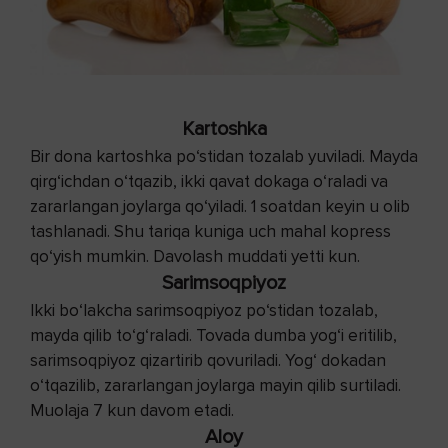
Kartoshka
Bir dona kartoshka po‘stidan tozalab yuviladi. Mayda
qirg‘ichdan o‘tqazib, ikki qavat dokaga o‘raladi va
zararlangan joylarga qo‘yiladi. 1 soatdan keyin u olib
tashlanadi. Shu tariqa kuniga uch mahal kopress
qo‘yish mumkin. Davolash muddati yetti kun.
Sarimsoqpiyoz
Ikki bo‘lakcha sarimsoqpiyoz po‘stidan tozalab,
mayda qilib to‘g‘raladi. Tovada dumba yog‘i eritilib,
sarimsoqpiyoz qizartirib qovuriladi. Yog‘ dokadan
o‘tqazilib, zararlangan joylarga mayin qilib surtiladi.
Muolaja 7 kun davom etadi.
Aloy