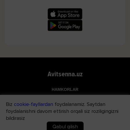
Avitsenna.uz
HAMKORLAR
Top.uz
Biz
cookie-fayllardan
foydalanamiz. Saytdan
Apteka.uz
foydalanishni davom ettirish orqali siz roziligingizni
Med24.uz
bildirasiz
Qabul qilish