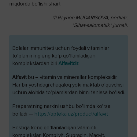
miqdorda bo‘lishi shart.
© Rayhon MUDARISOVA, pediatr.
"Sihat-salomatlik" jurnali.
Bolalar immuniteti uchun foydali vitaminlar
to’plamining eng ko’p qo’llaniladigan
komplekslardan biri
Alfavitdir
.
Alfavit
bu – vitamin va minerallar kompleksidir.
Har bir yoshdagi chaqaloq yoki maktab o’quvchisi
uchun alohida to’plamlardan birini tanlasa bo’ladi.
Preparatning narxini ushbu bo’limda ko’rsa
bo’ladi —
https://apteka.uz/product/alfavit
Boshqa keng qo’llaniladigan vitaminli
komplekslar: Komplivit, Supradin, Magvit,