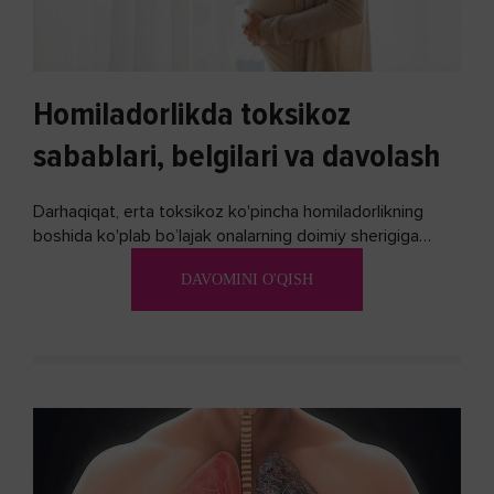
Homiladorlikda toksikoz
sabablari, belgilari va davolash
Darhaqiqat, erta toksikoz ko'pincha homiladorlikning
boshida ko'plab bo’lajak onalarning doimiy sherigiga
aylanadi. Ushbu noxush alomatlardan xalos bo'lishning
DAVOMINI O'QISH
biron bir usuli bormi?