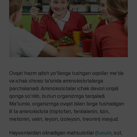
Ovqat hazm qilish yo‘llariga tushgan oqsillar me’da
va ichak shirasi ta’sirida aminokislotalarga
parchalanadi. Aminokislotalar ichak devori orqali
qonga so‘rilib, butun organizmga tarqaladi.
Ma’lumki, organizmga ovqat bilan birga tushadigan
8 ta aminokislota (triptofan, fenilalanin, lizin,
metionin, valin, leysin, izoleysin, treonin) mavjud.
Hayvonlardan olinadigan mahsulotlar (
tuxum
, sut,