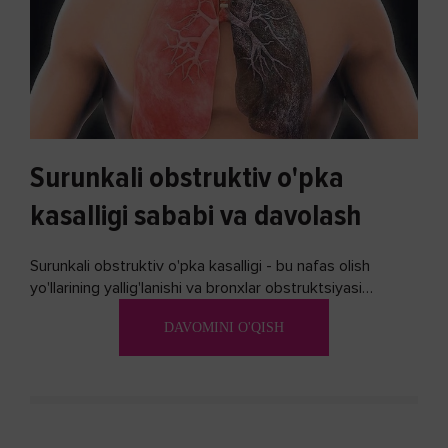
Surunkali obstruktiv o'pka
kasalligi sababi va davolash
Surunkali obstruktiv o'pka kasalligi - bu nafas olish
yo'llarining yallig'lanishi va bronxlar obstruktsiyasi
(shishishi) bilan tavsiflangan...
DAVOMINI O'QISH