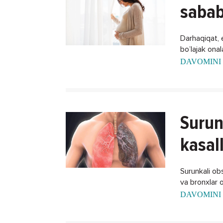
sabab
Darhaqiqat, 
bo’lajak ona
xalos bo'lish
DAVOMINI 
Surun
kasal
Surunkali obst
va bronxlar o
DAVOMINI 