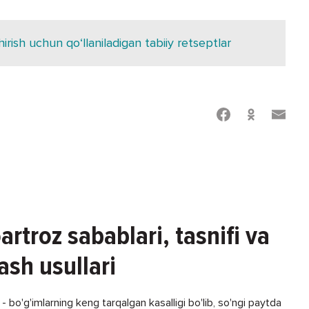
shirish uchun qo‘llaniladigan tabiiy retseptlar
artroz sabablari, tasnifi va
ash usullari
 bo'g'imlarning keng tarqalgan kasalligi bo'lib, so'ngi paytda