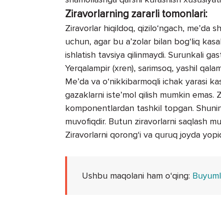
Ziravorlarning zararli tomonlari:
Ziravorlar hiqildoq, qizilo‘ngach, me’da s
uchun, agar bu a’zolar bilan bog‘liq kasal
ishlatish tavsiya qilinmaydi. Surunkali ga
Yerqalampir (xren), sarimsoq, yashil qala
Me’da va o‘nikkibarmoqli ichak yarasi kas
gazaklarni iste’mol qilish mumkin emas. Z
komponentlardan tashkil topgan. Shunin
muvofiqdir. Butun ziravorlarni saqlash mud
Ziravorlarni qorong‘i va quruq joyda yopi
Ushbu maqolani ham o‘qing:
Buyumla