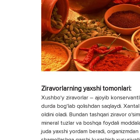
Ziravorlarning yaxshi tomonlari:
Xushbo‘y ziravorlar – ajoyib konservantl
durda bog‘lab qolishdan saqlaydi. Xantal
oldini oladi. Bundan tashqari ziravor o‘sim
mineral tuzlar va boshqa foydali moddala
juda yaxshi yordam beradi, organizmdan sh
shamollashga qarshi kurashish xususiyat