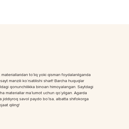
 materiallaridan to‘liq yoki qisman foydalanilganda
sayt manzili ko‘rsatilishi shart! Barcha huquqlar
dagi qonunchilikka binoan himoyalangan. Saytdagi
ha materiallar ma’lumot uchun qo‘yilgan. Agarda
a jiddiyroq savol paydo bo‘lsa, albatta shifokorga
jaat qiling!