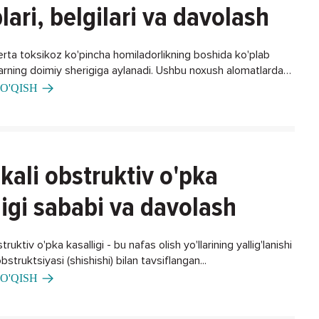
lari, belgilari va davolash
erta toksikoz ko'pincha homiladorlikning boshida ko'plab
larning doimiy sherigiga aylanadi. Ushbu noxush alomatlardan
ning biron bir usuli bormi?
O'QISH
kali obstruktiv o'pka
ligi sababi va davolash
ruktiv o'pka kasalligi - bu nafas olish yo'llarining yallig'lanishi
bstruktsiyasi (shishishi) bilan tavsiflangan...
O'QISH