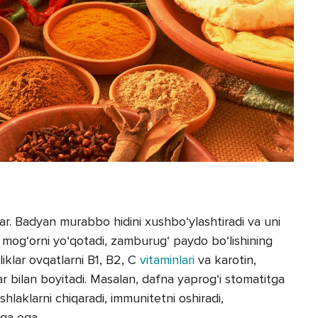
ar. Badyan murabbo hidini xushbo‘ylashtiradi va uni
 mog‘orni yo‘qotadi, zamburug‘ paydo bo‘lishining
liklar ovqatlarni B1, B2, C
vitaminlari
va karotin,
r bilan boyitadi. Masalan, dafna yaprog‘i stomatitga
laklarni chiqaradi, immunitetni oshiradi,
iga ega.