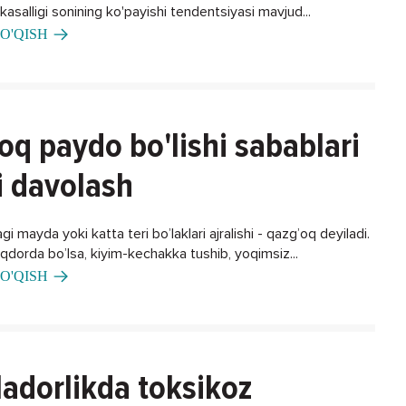
asalligi sonining ko'payishi tendentsiyasi mavjud...
O'QISH
oq paydo bo'lishi sabablari
i davolash
gi mayda yoki katta teri bo’laklari ajralishi - qazg’oq deyiladi.
iqdorda bo’lsa, kiyim-kechakka tushib, yoqimsiz...
O'QISH
adorlikda toksikoz