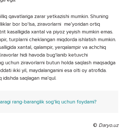
hilliq qavatlariga zarar yetkazishi mumkin. Shuning
liklar bor bo‘lsa, ziravorlarni me’yoridan ortiq
strit kasalligida xantal va piyoz yeyish mumkin emas.
mpir, turplarni cheklangan miqdorda ishlatish mumkin.
alligida xantal, qalampir, yerqalampir va achchiq
iravorlar hidi havoda bug‘lanib ketuvchi
g uchun ziravorlarni butun holda saqlash maqsadga
dati ikki yil, maydalanganini esa olti oy atrofida.
q idishda saqlagan ma’qul.
ragi rang-baranglik sog‘liq uchun foydami?
©
Daryo.uz