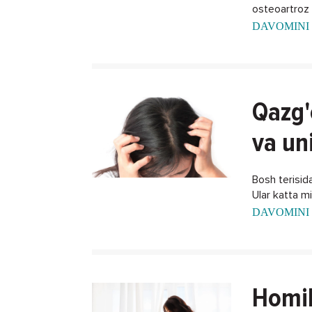
osteoartroz k
DAVOMINI 
Qazg'
va un
Bosh terisida
Ular katta m
DAVOMINI 
Homil