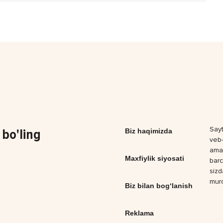
Sayt
bo'ling
Biz haqimizda
veb-
amal
Maxfiylik siyosati
barc
sizd
muro
Biz bilan bog‘lanish
Reklama