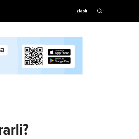
Izlash
arli?