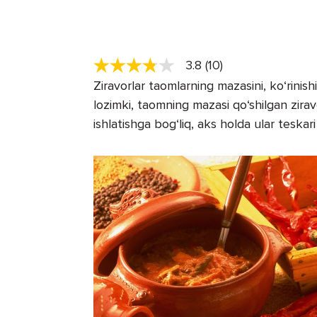
3.8 (10)
Ziravorlar taomlarning mazasini, ko‘rinishi
lozimki, taomning mazasi qo‘shilgan ziravo
ishlatishga bog‘liq, aks holda ular teska