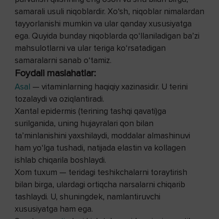
samarali usuli niqoblardir. Xo‘sh, niqoblar nimalardan
tayyorlanishi mumkin va ular qanday xususiyatga
ega. Quyida bunday niqoblarda qo‘llaniladigan ba’zi
mahsulotlarni va ular teriga ko‘rsatadigan
samaralarni sanab o‘tamiz.
Foydali maslahatlar:
Asal
— vitaminlarning haqiqiy xazinasidir. U terini
tozalaydi va oziqlantiradi.
Xantal epidermis (terining tashqi qavati)ga
surilganida, uning hujayralari qon bilan
ta’minlanishini yaxshilaydi, moddalar almashinuvi
ham yo‘lga tushadi, natijada elastin va kollagen
ishlab chiqarila boshlaydi.
Xom tuxum — teridagi teshikchalarni toraytirish
bilan birga, ulardagi ortiqcha narsalarni chiqarib
tashlaydi. U, shuningdek, namlantiruvchi
xususiyatga ham ega.