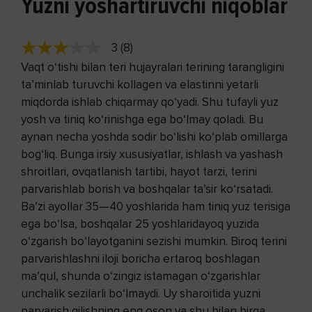
Yuzni yoshartiruvchi niqoblar
3 (8)
Vaqt o‘tishi bilan teri hujayralari terining tarangligini
ta’minlab turuvchi kollagen va elastinni yetarli
miqdorda ishlab chiqarmay qo‘yadi. Shu tufayli yuz
yosh va tiniq ko‘rinishga ega bo‘lmay qoladi. Bu
aynan necha yoshda sodir bo‘lishi ko‘plab omillarga
bog‘liq. Bunga irsiy xususiyatlar, ishlash va yashash
shroitlari, ovqatlanish tartibi, hayot tarzi, terini
parvarishlab borish va boshqalar ta’sir ko‘rsatadi.
Ba’zi ayollar 35—40 yoshlarida ham tiniq yuz terisiga
ega bo‘lsa, boshqalar 25 yoshlaridayoq yuzida
o‘zgarish bo‘layotganini sezishi mumkin. Biroq terini
parvarishlashni iloji boricha ertaroq boshlagan
ma’qul, shunda o‘zingiz istamagan o‘zgarishlar
unchalik sezilarli bo‘lmaydi. Uy sharoitida yuzni
parvarish qilishning eng oson va shu bilan birga,