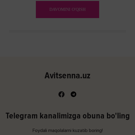
(shishishi) bilan tavsiflangan...
DAVOMINI O'QISH
Avitsenna.uz
Telegram kanalimizga obuna bo'ling
Foydali maqolalarni kuzatib boring!