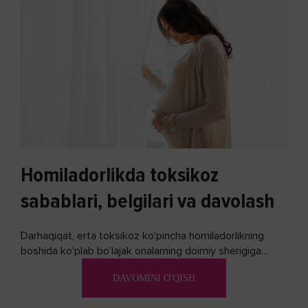
Homiladorlikda toksikoz
sabablari, belgilari va davolash
Darhaqiqat, erta toksikoz ko'pincha homiladorlikning
boshida ko'plab bo’lajak onalarning doimiy sherigiga
aylanadi. Ushbu noxush alomatlardan xalos bo'lishning
DAVOMINI O'QISH
biron bir usuli bormi?