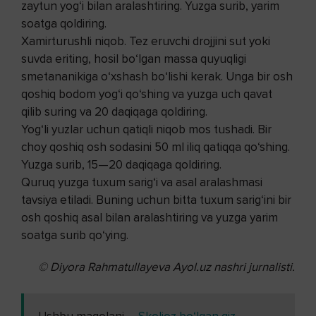
zaytun yog‘i bilan aralashtiring. Yuzga surib, yarim
soatga qoldiring.
Xamirturushli niqob. Tez eruvchi drojjini sut yoki
suvda eriting, hosil bo‘lgan massa quyuqligi
smetananikiga o‘xshash bo‘lishi kerak. Unga bir osh
qoshiq bodom yog‘i qo‘shing va yuzga uch qavat
qilib suring va 20 daqiqaga qoldiring.
Yog‘li yuzlar uchun qatiqli niqob mos tushadi. Bir
choy qoshiq osh sodasini 50 ml iliq qatiqqa qo‘shing.
Yuzga surib, 15—20 daqiqaga qoldiring.
Quruq yuzga tuxum sarig‘i va asal aralashmasi
tavsiya etiladi. Buning uchun bitta tuxum sarig‘ini bir
osh qoshiq asal bilan aralashtiring va yuzga yarim
soatga surib qo‘ying.
© Diyora Rahmatullayeva
Ayol.uz nashri jurnalisti.