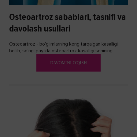
Osteoartroz sabablari, tasnifi va
davolash usullari
Osteoartroz - bo'g'imlarning keng tarqalgan kasalligi
bo'lib, so'ngi paytda osteoartroz kasalligi sonining
ko'payishi tendentsiyasi mavjud...
DAVOMINI O'QISH