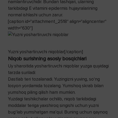
namlantiruvchidir. Bundan tashqari, ularning
tarkibidagi E vitamini epidermis hujayralarining
normal ishlashi uchun zarur.
[caption id="attachment_2518" align="aligncenter"
width="630"]
Yuzni yoshartiruvchi niqoblar[/caption]
Niqob surishning asosiy bosqichlari
Uy sharoitida yoshartiruvchi niqoblar yuzga quyidagi
tarzda suriladi:
Dastlab teri tozalanadi. Yuzingizni yuving, so‘ng
losyon yordamida tozalang. Yumshoq skrab bilan
yumshoq piling qilish ham mumkin.
Yuzdagi teshikchalar ochilib, niqob tarkibidagi
moddalar teriga yaxshiroq singishi uchun yuzni
bug‘lab yumshatgan ma’qul. Buning uchun qaynoq