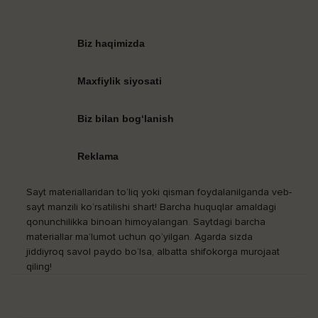
Biz haqimizda
Maxfiylik siyosati
Biz bilan bog‘lanish
Reklama
Sayt materiallaridan to‘liq yoki qisman foydalanilganda veb-
sayt manzili ko‘rsatilishi shart! Barcha huquqlar amaldagi
qonunchilikka binoan himoyalangan. Saytdagi barcha
materiallar ma’lumot uchun qo‘yilgan. Agarda sizda
jiddiyroq savol paydo bo‘lsa, albatta shifokorga murojaat
qiling!