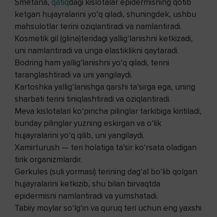
Smetana,
qatiq
dagi kislotalar epidermisning qotib
ketgan hujayralarini yo‘q qiladi, shuningdek, ushbu
mahsulotlar terini oziqlantiradi va namlantiradi.
Kosmetik gil (glina)teridagi yallig‘lanishni ketkizadi,
uni namlantiradi va unga elastiklikni qaytaradi.
Bodring ham yallig‘lanishni yo‘q qiladi, terini
taranglashtiradi va uni yangilaydi.
Kartoshka yallig‘lanishga qarshi ta’sirga ega, uning
sharbati terini tiniqlashtiradi va oziqlantiradi.
Meva kislotalari ko‘pincha pilinglar tarkibiga kiritiladi,
bunday pilinglar yuzning eskirgan va o‘lik
hujayralarini yo‘q qilib, uni yangilaydi.
Xamirturush — teri holatiga ta’sir ko‘rsata oladigan
tirik organizmlardir.
Gerkules (suli yormasi) terining dag‘al bo‘lib qolgan
hujayralarini ketkizib, shu bilan birvaqtda
epidermisni namlantiradi va yumshatadi.
Tabiiy moylar so‘lg‘in va quruq teri uchun eng yaxshi