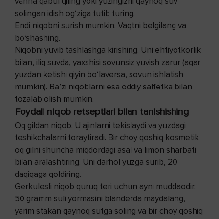
vanna qabul qiling yoki yuzingizni qaynoq suv
solingan idish og‘ziga tutib turing.
Endi niqobni surish mumkin. Vaqtni belgilang va
bo‘shashing.
Niqobni yuvib tashlashga kirishing. Uni ehtiyotkorlik
bilan, iliq suvda, yaxshisi sovunsiz yuvish zarur (agar
yuzdan ketishi qiyin bo‘laversa, sovun ishlatish
mumkin). Ba’zi niqoblarni esa oddiy salfetka bilan
tozalab olish mumkin.
Foydali niqob retseptlari bilan tanishishing
Oq gildan niqob. U ajinlarni tekislaydi va yuzdagi
teshikchalarni toraytiradi. Bir choy qoshiq kosmetik
oq gilni shuncha miqdordagi asal va limon sharbati
bilan aralashtiring. Uni darhol yuzga surib, 20
daqiqaga qoldiring.
Gerkulesli niqob quruq teri uchun ayni muddaodir.
50 gramm suli yormasini blanderda maydalang,
yarim stakan qaynoq sutga soling va bir choy qoshiq