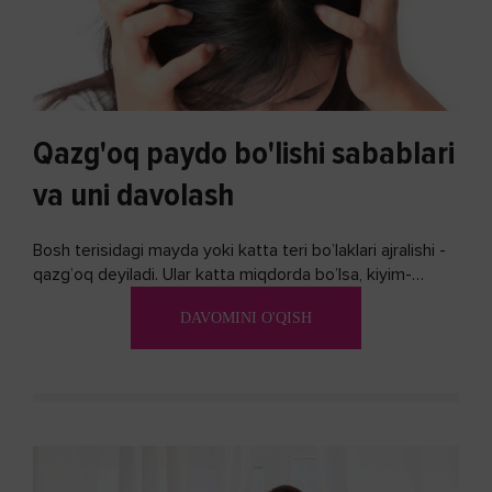
Qazg'oq paydo bo'lishi sabablari
va uni davolash
Bosh terisidagi mayda yoki katta teri bo’laklari ajralishi -
qazg’oq deyiladi. Ular katta miqdorda bo’lsa, kiyim-
kechakka tushib, yoqimsiz...
DAVOMINI O'QISH