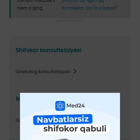
Ushbu maqolani
Skolioz bo‘lgan qiz
ham o'qing:
homilador bo‘la oladimi?
Shifokor konsultatsiyasi
Ginekolog konsultatsiyasi
Muolajalar
Ginekolog konsultatsiyasi