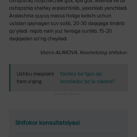
oshqoshiq moychechak guli, lipa guli, lavanda va bir
oshqoshiq shalfey aralashtirilib, yaxshilab yanchiladi.
Aralashma quyuq massa holiga kelishi uchun
ustidan qaynagan suv solib, 20-30 daqiqaga tindirib
qo‘yiladi. niqob nam yuz terisiga surtilib, 15-20
daqiqadan so‘ng chayiladi.
Vazira ALIMOVA.
Kosmetolog shifokor.
Ushbu maqolani
Skolioz bo‘lgan qiz
ham o'qing:
homilador bo‘la oladimi?
Shifokor konsultatsiyasi