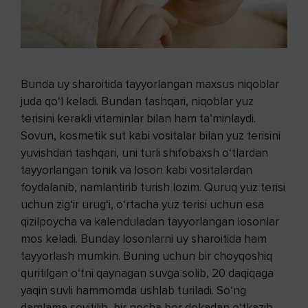
Bunda uy sharoitida tayyorlangan maxsus niqoblar
juda qo‘l keladi. Bundan tashqari, niqoblar yuz
terisini kerakli vitaminlar bilan ham ta’minlaydi.
Sovun, kosmetik sut kabi vositalar bilan yuz terisini
yuvishdan tashqari, uni turli shifobaxsh o‘tlardan
tayyorlangan tonik va loson kabi vositalardan
foydalanib, namlantirib turish lozim. Quruq yuz terisi
uchun zig‘ir urug‘i, o‘rtacha yuz terisi uchun esa
qizilpoycha va kalenduladan tayyorlangan losonlar
mos keladi. Bunday losonlarni uy sharoitida ham
tayyorlash mumkin. Buning uchun bir choyqoshiq
quritilgan o‘tni qaynagan suvga solib, 20 daqiqaga
yaqin suvli hammomda ushlab turiladi. So‘ng
damlama sovitilib, bir necha bor dokadan o‘tkazib,