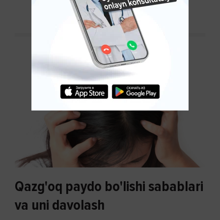
Qazg'oq paydo bo'lishi sabablari
va uni davolash