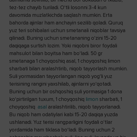
tez-tez chayib turiladi. O‘tli losonni 3-4 kun
davomida muzlatkichda saqlash mumkin. Erta
bahorda ajinlar ham anchayin sezilib qoladi. Quruq
yuz teri sohibalari uchun smetanali niqoblar tavsiya
qilinadi. Buning uchun smetananing o‘zini 15-20
daqiqaga surtish lozim. Yoki niqobni biror foydali
mahsulot bilan boyitsa ham bo‘ladi. 50 gr
smetanaga 1 choyqoshiq asal, 1 choyqoshiq limon
sharbati bilan aralashtirib, niqob tayyorlash mumkin.
Suli yormasidan tayyorlangan niqob yog‘li yuz
terisining rangini yaxshilab, ajinlarni yo‘qotadi.
Buning uchun bir oshqoshiq suli yormasiga 1 dona
ko‘pirtirilgan tuxum, 1 choyqoshiq
limon
sharbati, 1
choyqoshiq
asal
aralashtirilib, niqob tayyorlanadi.
Bu niqob ham odatiylari kabi 15-20 daqiqa yuzda
ushlanadi. Yuz terisi rangparligini foydali o‘tlar
yordamida ham tiklasa bo‘ladi. Buning uchun 2