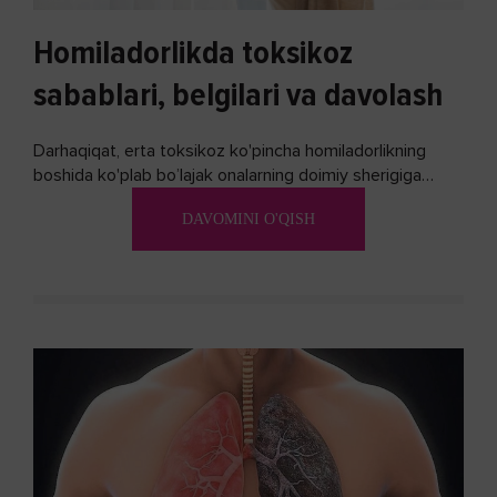
Homiladorlikda toksikoz
sabablari, belgilari va davolash
Darhaqiqat, erta toksikoz ko'pincha homiladorlikning
boshida ko'plab bo’lajak onalarning doimiy sherigiga
aylanadi. Ushbu noxush alomatlardan xalos bo'lishning
DAVOMINI O'QISH
biron bir usuli bormi?