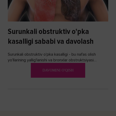
Surunkali obstruktiv o'pka
kasalligi sababi va davolash
Surunkali obstruktiv o'pka kasalligi - bu nafas olish
yo'llarining yallig'lanishi va bronxlar obstruktsiyasi
(shishishi) bilan tavsiflangan...
DAVOMINI O'QISH