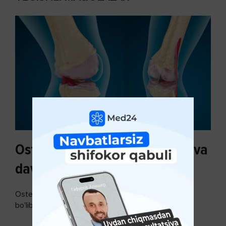
Osteoartroz sabablari, tasnifi va
davolash usullari
Osteoartroz - bo'g'imlarning keng tarqalgan kasalligi
bo'lib, so'ngi paytda osteoartroz kasalligi sonining
ko'payishi tendentsiyasi mavjud...
DAVOMINI O'QISH