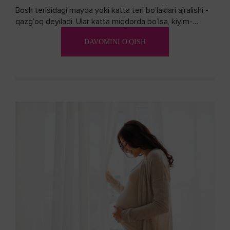
Bosh terisidagi mayda yoki katta teri bo’laklari ajralishi -
qazg’oq deyiladi. Ular katta miqdorda bo’lsa, kiyim-
kechakka tushib, yoqimsiz...
DAVOMINI O'QISH