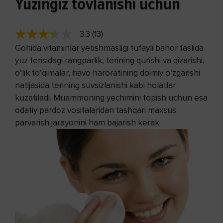
Yuzingiz tovlanishi uchun
3.3 (13)
Gohida vitaminlar yetishmasligi tufayli bahor faslida
yuz terisidagi rangparlik, terining qurishi va qizarishi,
o‘lik to‘qimalar, havo haroratining doimiy o‘zgarishi
natijasida terining suvsizlanishi kabi holatlar
kuzatiladi. Muammoning yechimini topish uchun esa
odatiy pardoz vositalaridan tashqari maxsus
parvarish jarayonini ham bajarish kerak.