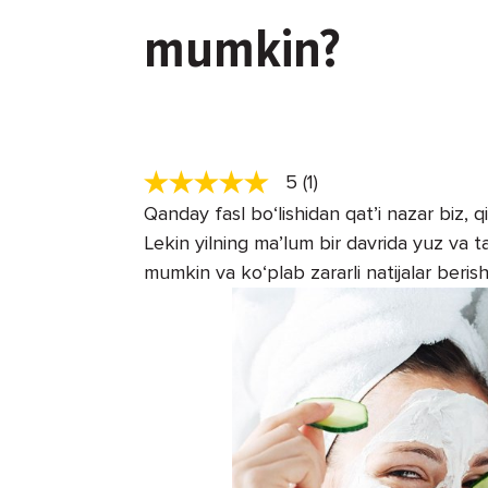
mumkin?
5 (1)
Qanday fasl bo‘lishidan qat’i nazar biz, qi
Lekin yilning ma’lum bir davrida yuz va 
mumkin va ko‘plab zararli natijalar beris