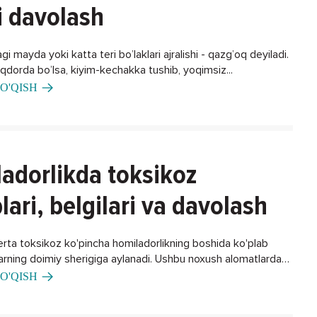
i davolash
gi mayda yoki katta teri bo’laklari ajralishi - qazg’oq deyiladi.
iqdorda bo’lsa, kiyim-kechakka tushib, yoqimsiz...
O'QISH
adorlikda toksikoz
lari, belgilari va davolash
erta toksikoz ko'pincha homiladorlikning boshida ko'plab
larning doimiy sherigiga aylanadi. Ushbu noxush alomatlardan
ning biron bir usuli bormi?
O'QISH