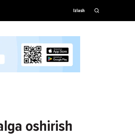
Izlash
lga oshirish