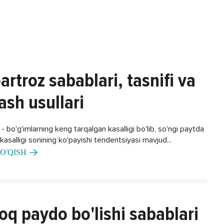
artroz sabablari, tasnifi va
ash usullari
 bo'g'imlarning keng tarqalgan kasalligi bo'lib, so'ngi paytda
asalligi sonining ko'payishi tendentsiyasi mavjud...
O'QISH
oq paydo bo'lishi sabablari