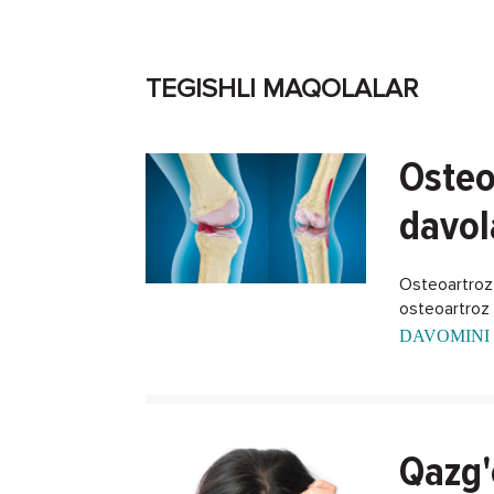
TEGISHLI MAQOLALAR
Osteo
davol
Osteoartroz -
osteoartroz k
DAVOMINI 
Qazg'