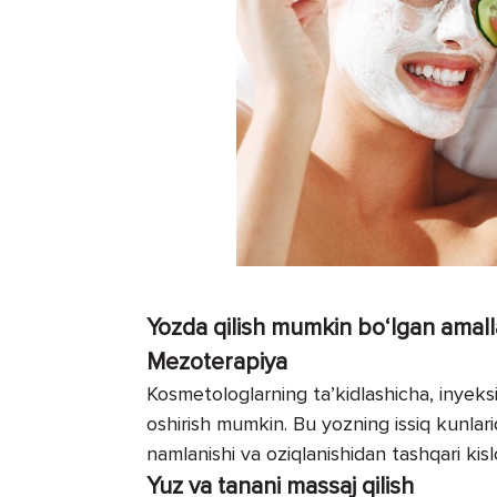
Yozda qilish mumkin bo‘lgan amall
Mezoterapiya
Kosmetologlarning ta’kidlashicha, inyek
oshirish mumkin. Bu yozning issiq kunlarid
namlanishi va oziqlanishidan tashqari kislo
Yuz va tanani massaj qilish