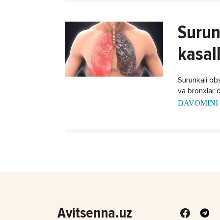
Surun
kasal
Surunkali obst
va bronxlar o
DAVOMINI 
Avitsenna.uz