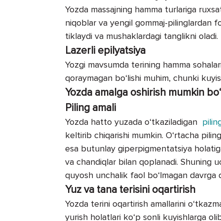
Yozda massajning hamma turlariga ruxsat 
niqoblar va yengil gommaj-pilinglardan fo
tiklaydi va mushaklardagi tanglikni oladi.
Lazerli epilyatsiya
Yozgi mavsumda terining hamma sohalarid
qoraymagan bo‘lishi muhim, chunki kuyis
Yozda amalga oshirish mumkin bo
Piling amali
Yozda hatto yuzada o‘tkaziladigan
pilin
keltirib chiqarishi mumkin. O‘rtacha pilin
esa butunlay giperpigmentatsiya holatiga
va chandiqlar bilan qoplanadi. Shuning uch
quyosh unchalik faol bo‘lmagan davrga q
Yuz va tana terisini oqartirish
Yozda terini oqartirish amallarini o‘tka
yurish holatlari ko‘p sonli kuyishlarga ol