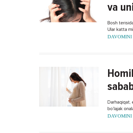
va un
Bosh terisida
Ular katta m
DAVOMINI 
Homil
sabab
Darhaqiqat, 
bo’lajak ona
xalos bo'lish
DAVOMINI 