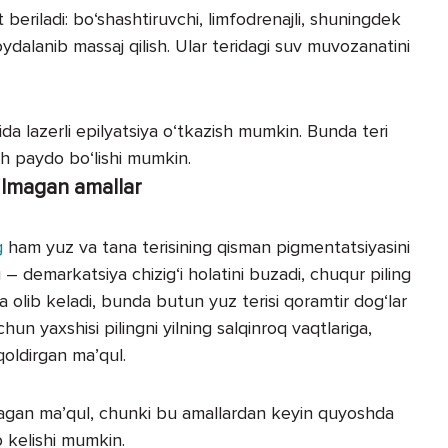
beriladi: bo‘shashtiruvchi, limfodrenajli, shuningdek
ydalanib massaj qilish. Ular teridagi suv muvozanatini
a lazerli epilyatsiya o‘tkazish mumkin. Bunda teri
h paydo bo‘lishi mumkin.
‘lmagan amallar
g
ham yuz va tana terisining qisman pigmentatsiyasini
g – demarkatsiya chizig‘i holatini buzadi, chuqur piling
 olib keladi, bunda butun yuz terisi qoramtir dog‘lar
un yaxshisi pilingni yilning salqinroq vaqtlariga,
oldirgan ma’qul.
zmagan ma’qul, chunki bu amallardan keyin quyoshda
ib kelishi mumkin.