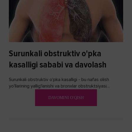
Surunkali obstruktiv o'pka
kasalligi sababi va davolash
Surunkali obstruktiv o'pka kasalligi - bu nafas olish
yo'llarining yallig'lanishi va bronxlar obstruktsiyasi
(shishishi) bilan tavsiflangan...
DAVOMINI O'QISH