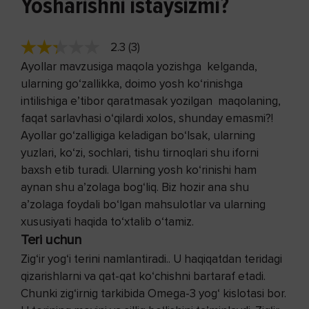
Yosharishni istaysizmi?
2.3 (3)
Ayollar mavzusiga maqola yozishga kelganda,
ularning go‘zallikka, doimo yosh ko‘rinishga
intilishiga e’tibor qaratmasak yozilgan maqolaning,
faqat sarlavhasi o‘qilardi xolos, shunday emasmi?!
Ayollar go‘zalligiga keladigan bo‘lsak, ularning
yuzlari, ko‘zi, sochlari, tishu tirnoqlari shu iforni
baxsh etib turadi. Ularning yosh ko‘rinishi ham
aynan shu a’zolaga bog‘liq. Biz hozir ana shu
a’zolaga foydali bo‘lgan mahsulotlar va ularning
xususiyati haqida to‘xtalib o‘tamiz.
Teri uchun
Zig‘ir yog‘i terini namlantiradi.. U haqiqatdan teridagi
qizarishlarni va qat-qat ko‘chishni bartaraf etadi.
Chunki zig‘irnig tarkibida Omega-3 yog‘ kislotasi bor.