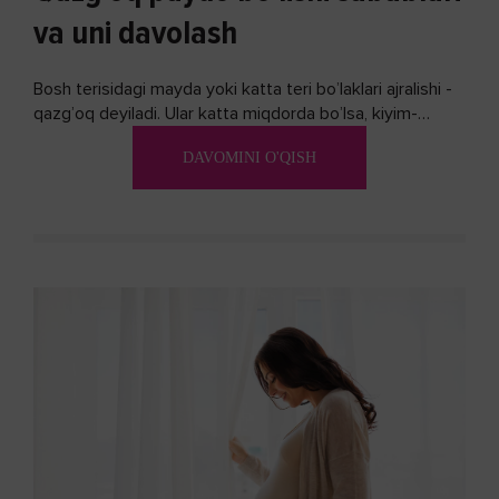
va uni davolash
Bosh terisidagi mayda yoki katta teri bo’laklari ajralishi -
qazg’oq deyiladi. Ular katta miqdorda bo’lsa, kiyim-
kechakka tushib, yoqimsiz...
DAVOMINI O'QISH