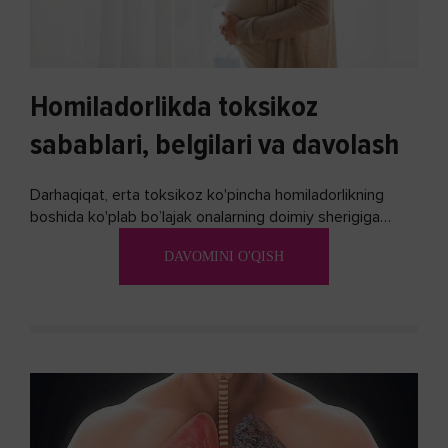
Homiladorlikda toksikoz
sabablari, belgilari va davolash
Darhaqiqat, erta toksikoz ko'pincha homiladorlikning
boshida ko'plab bo’lajak onalarning doimiy sherigiga
aylanadi. Ushbu noxush alomatlardan xalos bo'lishning
DAVOMINI O'QISH
biron bir usuli bormi?