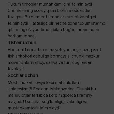
Tuxum tirnoqlar mustahkamligini ta’minlaydi.
Chunki uning asosiy qismi biotin moddasidan
tuzilgan. Bu element tirnoqlar mustahkamligini
ta’minlaydi. Haftasiga bir necha dona tuxum iste’mol
qilishning o‘ziyoq tirnoq bilan bog‘liq muammolar
barham topadi.
Tishlar uchun
Har kuni 1 donadan olma yeb yursangiz uzoq vaqt
tish shifokori qabuliga bormaysiz, chunki mazkur
meva tishlarni choy, qahva va turli dog‘lardan
tozalaydi.
Sochlar uchun
Mosh, no‘xat, loviya kabi mahsulotlarni
ishlatasizmi?! Endidan, ishlatavering. Chunki bu
mahsulotlar tarkibida ko‘p miqdorda kremniy
mavjud. U sochlar sog‘lomligi, jilvakorligi va
mustahkamligini ta’minlaydi.