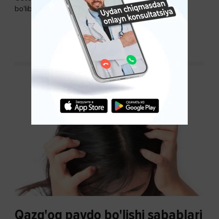
bo'lib, so'ngi paytda osteoartroz kasalligi sonining
ko'payishi tendentsiyasi mavjud...
DAVOMINI O'QISH
Qazg'oq paydo bo'lishi sabablari