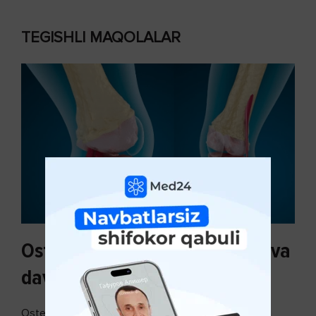
TEGISHLI MAQOLALAR
Osteoartroz sabablari, tasnifi va
davolash usullari
Osteoartroz - bo'g'imlarning keng tarqalgan kasalligi