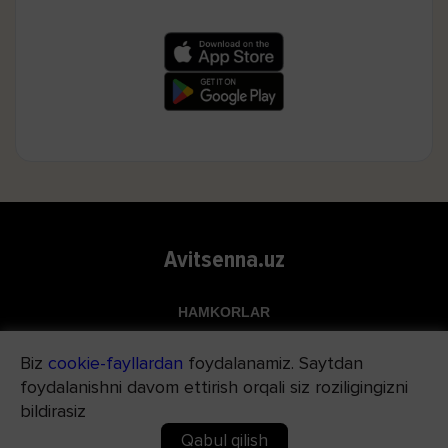
Avitsenna.uz
HAMKORLAR
Top.uz
Biz
cookie-fayllardan
foydalanamiz. Saytdan
Apteka.uz
foydalanishni davom ettirish orqali siz roziligingizni
Med24.uz
bildirasiz
Qabul qilish