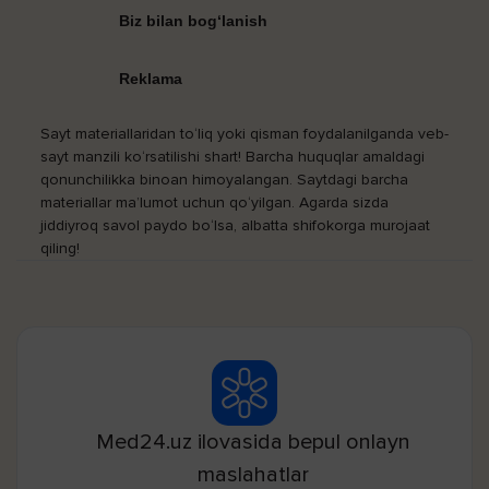
Biz bilan bog‘lanish
Reklama
Sayt materiallaridan to‘liq yoki qisman foydalanilganda veb-
sayt manzili ko‘rsatilishi shart! Barcha huquqlar amaldagi
qonunchilikka binoan himoyalangan. Saytdagi barcha
materiallar ma’lumot uchun qo‘yilgan. Agarda sizda
jiddiyroq savol paydo bo‘lsa, albatta shifokorga murojaat
qiling!
Med24.uz ilovasida bepul onlayn
maslahatlar