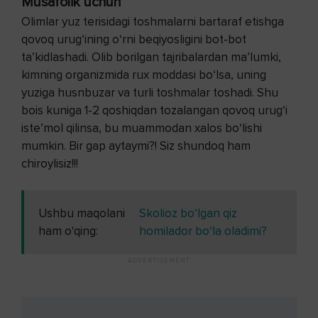
Musafolik uchun
Olimlar yuz terisidagi toshmalarni bartaraf etishga
qovoq urug‘ining o‘rni beqiyosligini bot-bot
ta’kidlashadi. Olib borilgan tajribalardan ma’lumki,
kimning organizmida rux moddasi bo‘lsa, uning
yuziga husnbuzar va turli toshmalar toshadi. Shu
bois kuniga 1-2 qoshiqdan tozalangan qovoq urug‘i
iste’mol qilinsa, bu muammodan xalos bo‘lishi
mumkin. Bir gap aytaymi?! Siz shundoq ham
chiroylisiz!!!
Ushbu maqolani
Skolioz bo‘lgan qiz
ham o'qing:
homilador bo‘la oladimi?