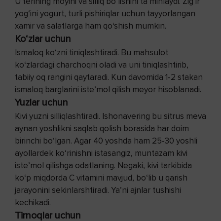
U terining moyini va silliq bo‘lishini ta’minlaydi. Zig‘ir
yog‘ini yogurt, turli pishiriqlar uchun tayyorlangan
xamir va salatlarga ham qo‘shish mumkin.
Ko‘zlar uchun
Ismaloq ko‘zni tiniqlashtiradi. Bu mahsulot
ko‘zlardagi charchoqni oladi va uni tiniqlashtirib,
tabiiy oq rangini qaytaradi. Kun davomida 1-2 stakan
ismaloq barglarini iste’mol qilish meyor hisoblanadi.
Yuzlar uchun
Kivi yuzni silliqlashtiradi. Ishonavering bu sitrus meva
aynan yoshlikni saqlab qolish borasida har doim
birinchi bo‘lgan. Agar 40 yoshda ham 25-30 yoshli
ayollardek ko‘rinishni istasangiz, muntazam kivi
iste’mol qilishga odatlaning. Negaki, kivi tarkibida
ko‘p miqdorda C vitamini mavjud, bo‘lib u qarish
jarayonini sekinlarshtiradi. Ya’ni ajnlar tushishi
kechikadi.
Tirnoqlar uchun