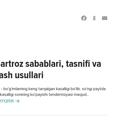
artroz sabablari, tasnifi va
ash usullari
 bo'g'imlarning keng tarqalgan kasalligi bo'lib, so'ngi paytda
asalligi sonining ko'payishi tendentsiyasi mavjud...
O'QISH