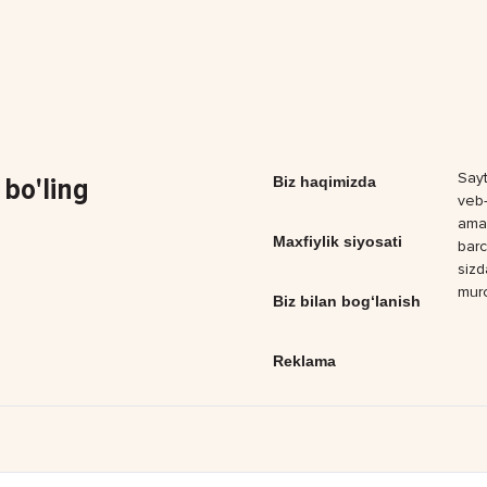
Sayt
bo'ling
Biz haqimizda
veb-
amal
Maxfiylik siyosati
barc
sizd
muro
Biz bilan bog‘lanish
Reklama