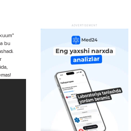
Vakuum”
da bu
ashadi.
r
ida,
 emas!