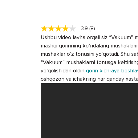
3.9 (8)
Ushbu video lavha orqali siz “Vakuum” ma
mashqi qorinning ko‘ndalang mushaklarin
mushaklar o‘z tonusini yo‘qotadi. Shu sab
“Vakuum” mushaklarni tonusga keltirishg
yo‘qolishidan oldin
qorin kichraya boshlay
oshqozon va ichakning har qanday xastal