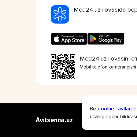
Med24.uz ilovasida bep
Med24.uz ilovasini o'
Mobil telefon kamerangizni
Biz
cookie-fayllarda
roziligingizni bildiras
Avitsenna.uz