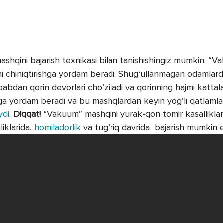
shqini bajarish texnikasi bilan tanishishingiz mumkin. “
i chiniqtirishga yordam beradi. Shug‘ullanmagan odamlar
abdan qorin devorlari cho‘ziladi va qorinning hajmi kattal
a yordam beradi va bu mashqlardan keyin yog‘li qatlamla
di.
Diqqat!
“Vakuum” mashqini yurak-qon tomir kasalliklar
iklarida,
homiladorlik
va tug‘riq davrida bajarish mumkin