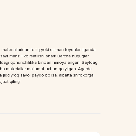
 materiallaridan to‘liq yoki qisman foydalanilganda
sayt manzili ko‘rsatilishi shart! Barcha huquqlar
dagi qonunchilikka binoan himoyalangan. Saytdagi
ha materiallar ma’lumot uchun qo‘yilgan. Agarda
a jiddiyroq savol paydo bo‘lsa, albatta shifokorga
jaat qiling!