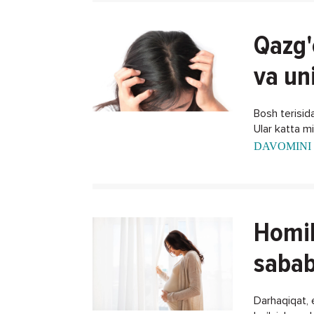
Qazg'
va un
Bosh terisida
Ular katta m
DAVOMINI 
Homil
sabab
Darhaqiqat, 