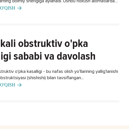
larning doimiy sherigiga aylanadi. Ushbu noxush alomatlardan
ning biron bir usuli bormi?
O'QISH
kali obstruktiv o'pka
ligi sababi va davolash
ruktiv o'pka kasalligi - bu nafas olish yo'llarining yallig'lanishi
bstruktsiyasi (shishishi) bilan tavsiflangan...
O'QISH