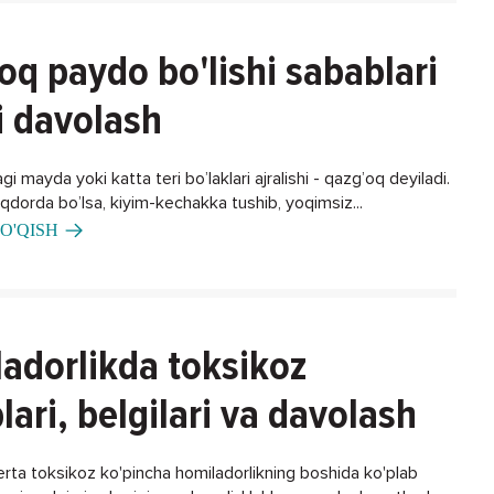
oq paydo bo'lishi sabablari
i davolash
gi mayda yoki katta teri bo’laklari ajralishi - qazg’oq deyiladi.
iqdorda bo’lsa, kiyim-kechakka tushib, yoqimsiz...
O'QISH
adorlikda toksikoz
lari, belgilari va davolash
erta toksikoz ko'pincha homiladorlikning boshida ko'plab