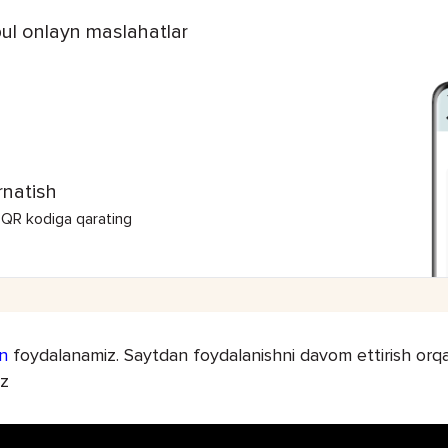
ul onlayn maslahatlar
rnatish
 QR kodiga qarating
n
foydalanamiz. Saytdan foydalanishni davom ettirish orqal
iz
HAMK