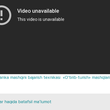
anka mashqini bajarish texnikasi
«O‘tirib-turish» mashqlarin
ar haqida batafsil ma’lumot