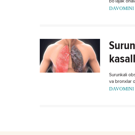
bo’lajak ona
xalos bo'lish
DAVOMINI 
Surun
kasal
Surunkali obst
va bronxlar o
DAVOMINI 