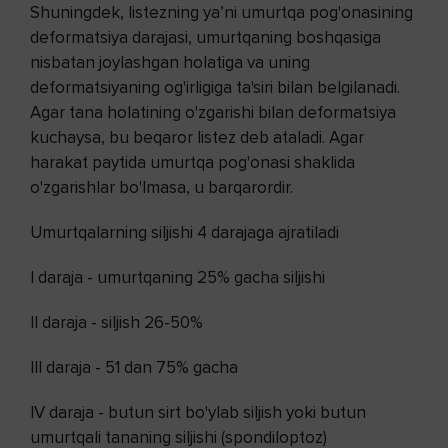
Shuningdek, listezning ya’ni umurtqa pog'onasining
deformatsiya darajasi, umurtqaning boshqasiga
nisbatan joylashgan holatiga va uning
deformatsiyaning og'irligiga ta'siri bilan belgilanadi.
Agar tana holatining o'zgarishi bilan deformatsiya
kuchaysa, bu beqaror listez deb ataladi. Agar
harakat paytida umurtqa pog'onasi shaklida
o'zgarishlar bo'lmasa, u barqarordir.
Umurtqalarning siljishi 4 darajaga ajratiladi
I daraja - umurtqaning 25% gacha siljishi
II daraja - siljish 26-50%
III daraja - 51 dan 75% gacha
IV daraja - butun sirt bo'ylab siljish yoki butun
umurtqali tananing siljishi (spondiloptoz)