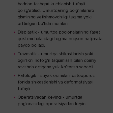
haddan tashqari kuchlanish tufayli
qo'zg'atiladi. Umurtqaning bo'g'imlararo
qismining yetishmovchiligi tug'ma yoki
orttirilgan bo'lishi mumkin.
Displastik - umurtqa pog'onalarining faset
qo'shimchalaridagi tug'ma nuqson natijasida
paydo bo’ladi.
Travmatik - umurtqa shikastlanish yoki
og'irlikni noto'g'ri taqsimlash bilan doimiy
ravishda ortiqcha yuk ko’tarish sababli.
Patologik - suyak o'smalari, osteoporoz
fonida shikastlanishi va deformatsiyasi
tufayli
Operatsiyadan keyingi - umurtqa
pog'onasidagi operatsiyadan keyin.