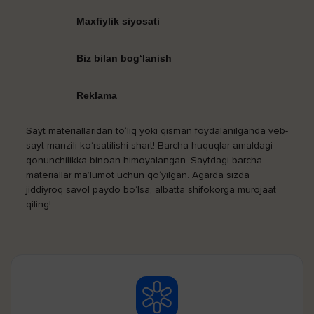
Maxfiylik siyosati
Biz bilan bog‘lanish
Reklama
Sayt materiallaridan to‘liq yoki qisman foydalanilganda veb-
sayt manzili ko‘rsatilishi shart! Barcha huquqlar amaldagi
qonunchilikka binoan himoyalangan. Saytdagi barcha
materiallar ma’lumot uchun qo‘yilgan. Agarda sizda
jiddiyroq savol paydo bo‘lsa, albatta shifokorga murojaat
qiling!