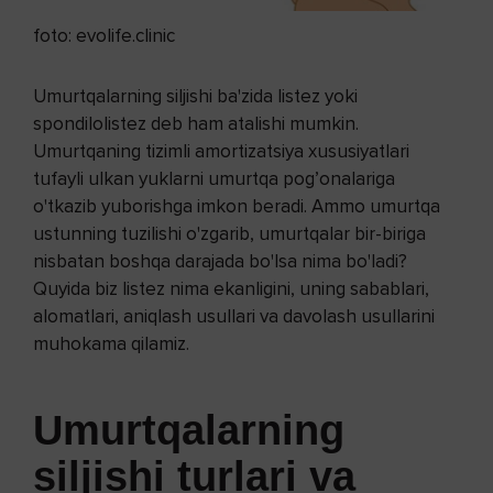
foto: evolife.clinic
Umurtqalarning siljishi ba'zida listez yoki
spondilolistez deb ham atalishi mumkin.
Umurtqaning tizimli amortizatsiya xususiyatlari
tufayli ulkan yuklarni umurtqa pog’onalariga
o'tkazib yuborishga imkon beradi. Ammo umurtqa
ustunning tuzilishi o'zgarib, umurtqalar bir-biriga
nisbatan boshqa darajada bo'lsa nima bo'ladi?
Quyida biz listez nima ekanligini, uning sabablari,
alomatlari, aniqlash usullari va davolash usullarini
muhokama qilamiz.
Umurtqalarning
siljishi
turlari va