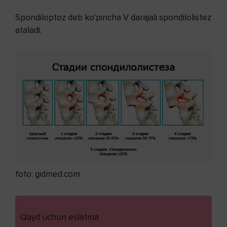
Spondiloptoz deb ko'pincha V darajali spondilolistez
ataladi.
foto: gidmed.com
Qayd uchun eslatma