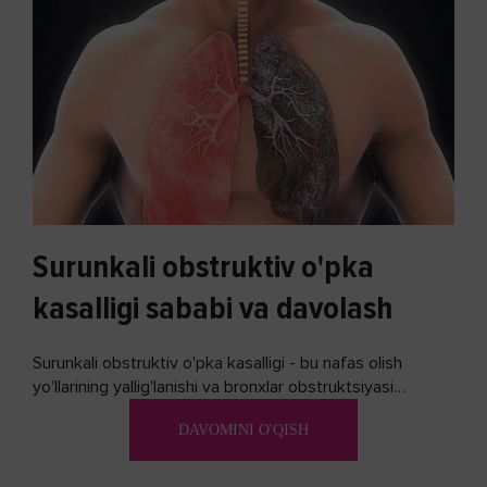
Surunkali obstruktiv o'pka
kasalligi sababi va davolash
Surunkali obstruktiv o'pka kasalligi - bu nafas olish
yo'llarining yallig'lanishi va bronxlar obstruktsiyasi
(shishishi) bilan tavsiflangan...
DAVOMINI O'QISH