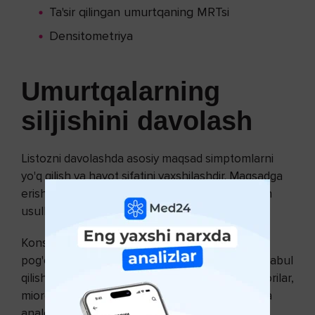
Ta'sir qilingan umurtqaning MRTsi
Densitometriya
Umurtqalarning
siljishini davolash
Listozni davolashda asosiy maqsad simptomlarni
yo'q qilish va hayot sifatini yaxshilashdir. Maqsadga
erishish uchun konservativ va jarrohlik davolash
usullari qo'llaniladi.
Konservativ davolash usullari orasida umurtqa
pog'onasini mustahkamlash, dori-darmonlarni qabul
qilish (steroid bo'lmagan yallig'lanishga qarshi dorilar,
miorelaksantlar, anksiolitiklar), o'ta og'ir hollarda
analgetiklar qo'llaniladi.