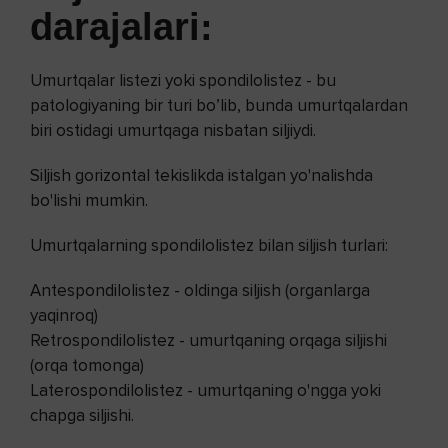
darajalari:
Umurtqalar listezi yoki spondilolistez - bu
patologiyaning bir turi bo’lib, bunda umurtqalardan
biri ostidagi umurtqaga nisbatan siljiydi.
Siljish gorizontal tekislikda istalgan yo'nalishda
bo'lishi mumkin.
Umurtqalarning spondilolistez bilan siljish turlari:
Antespondilolistez - oldinga siljish (organlarga
yaqinroq)
Retrospondilolistez - umurtqaning orqaga siljishi
(orqa tomonga)
Laterospondilolistez - umurtqaning o'ngga yoki
chapga siljishi.