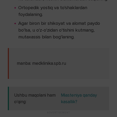
Ortopedik yostiq va to'shaklardan
foydalaning.
Agar biron bir shikoyat va alomat paydo
bo'lsa, u o'z-o'zidan o'tishini kutmang,
mutaxassis bilan bog'laning.
manba: medklinika.spb.ru
Ushbu maqolani ham
Miasteniya qanday
o'qing:
kasallik?