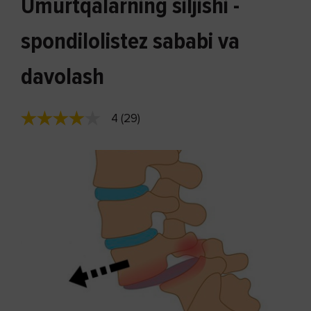
Umurtqalarning siljishi -
spondilolistez sababi va
davolash
4 (29)