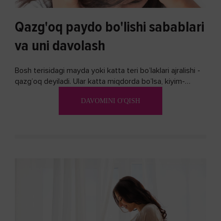
Qazg'oq paydo bo'lishi sabablari
va uni davolash
Bosh terisidagi mayda yoki katta teri bo’laklari ajralishi -
qazg’oq deyiladi. Ular katta miqdorda bo’lsa, kiyim-
kechakka tushib, yoqimsiz...
DAVOMINI O'QISH