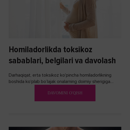
Homiladorlikda toksikoz
sabablari, belgilari va davolash
Darhaqiqat, erta toksikoz ko'pincha homiladorlikning
boshida ko'plab bo’lajak onalarning doimiy sherigiga
aylanadi. Ushbu noxush alomatlardan xalos bo'lishning
DAVOMINI O'QISH
biron bir usuli bormi?