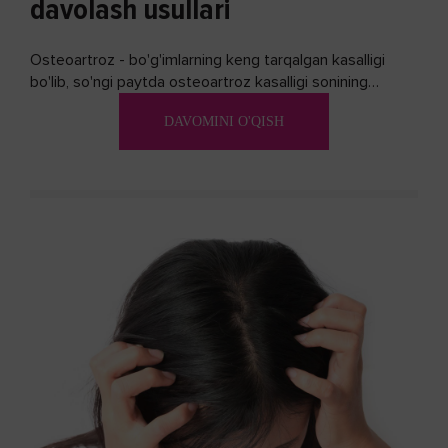
davolash usullari
Osteoartroz - bo'g'imlarning keng tarqalgan kasalligi
bo'lib, so'ngi paytda osteoartroz kasalligi sonining
ko'payishi tendentsiyasi mavjud...
DAVOMINI O'QISH