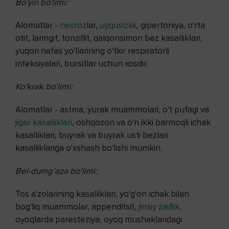
Bo'yin bo'limi:
Alomatlar -
nevroz
lar,
uyqusizlik
, gipertoniya, o'rta
otit, laringit, tonzillit, qalqonsimon bez kasalliklari,
yuqori nafas yo'llarining o'tkir respiratorli
infeksiyalari, bursitlar uchun xosdir.
Ko'krak bo'limi:
Alomatlar - astma, yurak muammolari, o't pufagi va
jigar kasalliklari
, oshqozon va o'n ikki barmoqli ichak
kasalliklari, buyrak va buyrak usti bezlari
kasalliklariga o'xshash bo'lishi mumkin.
Bel-dumg’aza bo'limi:
Tos a'zolarining kasalliklari, yo'g'on ichak bilan
bog'liq muammolar, appenditsit,
jinsiy zaiflik
,
oyoqlarda paresteziya, oyoq mushaklaridagi