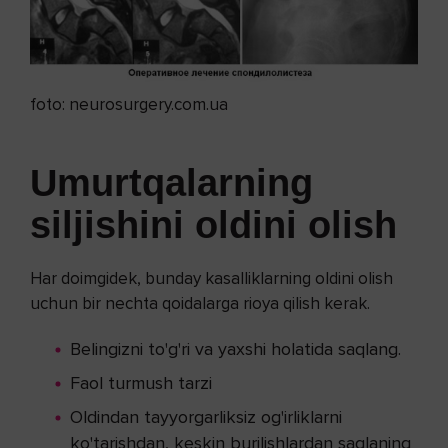
foto: neurosurgery.com.ua
Umurtqalarning
siljishini
oldini olish
Har doimgidek, bunday kasalliklarning oldini olish
uchun bir nechta qoidalarga rioya qilish kerak.
Belingizni to'g'ri va yaxshi holatida saqlang.
Faol turmush tarzi
Oldindan tayyorgarliksiz og'irliklarni
ko'tarishdan, keskin burilishlardan saqlaning