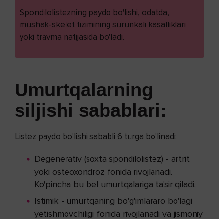
Spondilolistezning paydo bo'lishi, odatda,
mushak-skelet tizimining surunkali kasalliklari
yoki travma natijasida bo'ladi.
Umurtqalarning
siljishi
sabablari:
Listez paydo bo'lishi sababli 6 turga bo'linadi:
Degenerativ (soxta spondilolistez) - artrit
yoki osteoxondroz fonida rivojlanadi.
Ko'pincha bu bel umurtqalariga ta'sir qiladi.
Istimik - umurtqaning bo'g'imlararo bo'lagi
yetishmovchiligi fonida rivojlanadi va jismoniy