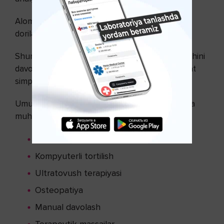
Alomatlarni davolashning bir turi - bu steroid
dorilarni epidural kiritishdir.
Shuni yodda tutish kerakki, umurtqalarning siljishini
davolaydigan dorilar yo'q. Ularning barchasi faqat
simptomlarni kamaytirishga qaratilgan.
Umurtqalarning siljishini davolashda fizioterapiya
muhim rol o'ynaydi:
Mashq qilish terapiyasi
Kompyuterli tortilish
Ultratovush terapiyasi
Osteopatiya
Manual davolash