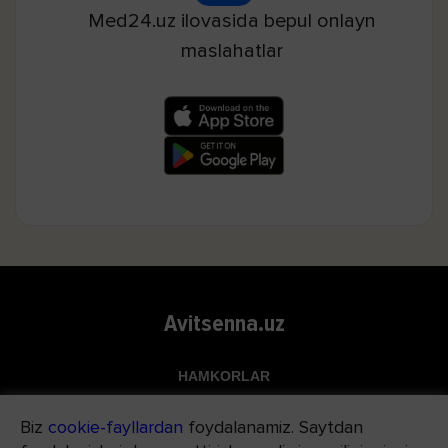
Med24.uz ilovasida bepul onlayn
maslahatlar
Avitsenna.uz
HAMKORLAR
Top.uz
Biz
cookie-fayllardan
foydalanamiz. Saytdan
Apteka.uz