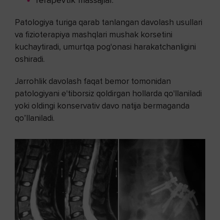
Terapevtik massajlar.
Patologiya turiga qarab tanlangan davolash usullari
va fizioterapiya mashqlari mushak korsetini
kuchaytiradi, umurtqa pog'onasi harakatchanligini
oshiradi.
Jarrohlik davolash faqat bemor tomonidan
patologiyani e'tiborsiz qoldirgan hollarda qo'llaniladi
yoki oldingi konservativ davo natija bermaganda
qo’llaniladi.