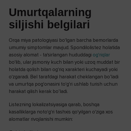
Umurtqalarning
siljishi
belgilari
Orqa miya patologiyasi bo'lgan barcha bemorlarda
umumiy simptomlar mavjud. Spondilolistez holatida
asosiy alomat - ta'sirlangan hududdagi
og'riqlar
bo'lib, ular jismoniy kuch bilan yoki uzoq muddat bir
holatda qolish bilan og'riq xarakteri kuchayadi yoki
o'zgaradi. Bel tarafdagi harakat cheklangan bo’ladi
va umurtqa pog'onasini to'g'ri ushlab turish uchun
harakat qilish kerak bo’ladi.
Listezning lokalizatsiyasiga qarab, boshqa
kasalliklarga noto'g'ri tashxis qo'yilgan o'ziga xos
alomatlar rivojlanishi mumkin: