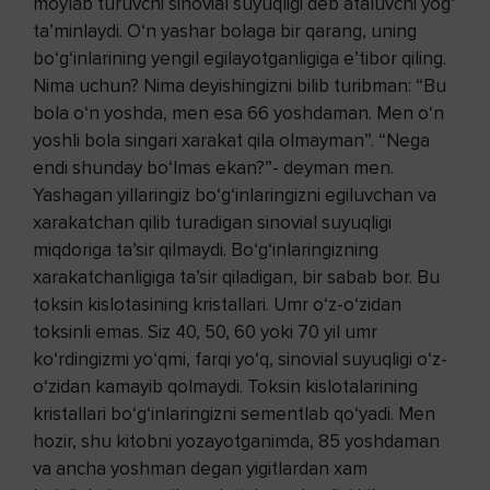
moylab turuvchi sinovial suyuqligi deb ataluvchi yog‘
ta’minlaydi. O‘n yashar bolaga bir qarang, uning
bo‘g‘inlarining yengil egilayotganligiga e’tibor qiling.
Nima uchun? Nima deyishingizni bilib turibman: “Bu
bola o‘n yoshda, men esa 66 yoshdaman. Men o‘n
yoshli bola singari xarakat qila olmayman”. “Nega
endi shunday bo‘lmas ekan?”- deyman men.
Yashagan yillaringiz bo‘g‘inlaringizni egiluvchan va
xarakatchan qilib turadigan sinovial suyuqligi
miqdoriga ta’sir qilmaydi. Bo‘g‘inlaringizning
xarakatchanligiga ta’sir qiladigan, bir sabab bor. Bu
toksin kislotasining kristallari. Umr o‘z-o‘zidan
toksinli emas. Siz 40, 50, 60 yoki 70 yil umr
ko‘rdingizmi yo‘qmi, farqi yo‘q, sinovial suyuqligi o‘z-
o‘zidan kamayib qolmaydi. Toksin kislotalarining
kristallari bo‘g‘inlaringizni sementlab qo‘yadi. Men
hozir, shu kitobni yozayotganimda, 85 yoshdaman
va ancha yoshman degan yigitlardan xam