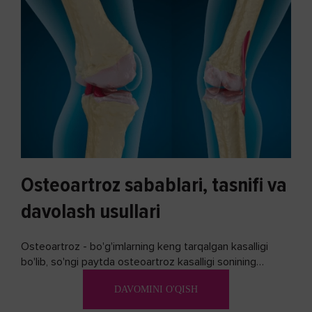
Osteoartroz sabablari, tasnifi va
davolash usullari
Osteoartroz - bo'g'imlarning keng tarqalgan kasalligi
bo'lib, so'ngi paytda osteoartroz kasalligi sonining
ko'payishi tendentsiyasi mavjud...
DAVOMINI O'QISH