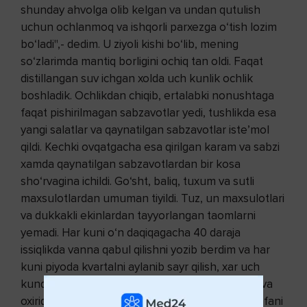
shunday ahvolga olib kelgan va undan qutulish
uchun ochlanmoq va ishqorli parxezga o‘tish lozim
bo‘ladi",- dedim. U ziyoli kishi bo‘lib, mening
so‘zlarimda mantiq borligini ochiq tan oldi. Faqat
distillangan suv ichgan xolda uch kunlik ochlik
boshladik. Ochlikdan chiqib, ertalabki nonushtaga
faqat pishirilmagan sabzavotlar yedi, tushlikda esa
yangi salatlar va qaynatilgan sabzavotlar iste’mol
qildi. Kechki ovqatgacha esa qirilgan karam va sabzi
xamda qaynatilgan sabzavotlardan bir kosa
sho‘rvagina ichildi. Go‘sht, baliq, tuxum va sutli
maxsulotlardan umuman tiyildi. Tuz, un maxsulotlari
va dukkakli ekinlardan tayyorlangan taomlarni
yemadi. Har kuni o‘n daqiqagacha 40 daraja
issiqlikda vanna qabul qilishni yozib berdim va har
kuni piyoda kvartalni aylanib sayr qilish, xar uch
kundan keyin esa bir kvartaldan, qushib borish va
oxirida doimiiy ravishda xar kuni 9 kilometr masofani