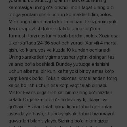
yosharib borardi. Og‘riqlar uni tark etdi. Buning
xammasiga uning o‘zi erishdi, men faqat uning o‘zi
o‘ziga yordam qilishi uchun ko‘maklashdim, xolos.
Men unga biron marta ko‘limni ham tekizganim yuk,
fizioterapevt shifokor sifatida unga sog‘lom
turmush tarzi dasturini tuzib berdim, xolos. Xozir esa
u xar xaftada 24-36 soat och yuradi. Xar yili 4 marta,
qish, ko‘klam, yoz va kuzda 10 kundan ochlanadi.
Uning xarakatlari yigirma yashar yigitniki singari tez
va aniq bo‘la boshladi. Bunday yutuqqa erishishi
uchun albatta, bir kun, xafta yoki bir oy emas ko‘p
vaqt kerak bo‘ldi. Toksin kislotasi kristallaridan to‘liq
xalos bo‘lish uchun esa ko‘p vaqt talab qilinadi.
Mister Evans qilgan ish xar birimizning qo‘limizdan
keladi. Organizm o‘zi-o‘zini davolaydi, tiklaydi va
qo‘llaydi. Bizdan talab qilinadigani tabiat qonunlari
asosida yashash, shunday qilsak, tabiat bizni xayot
quvvatlari bilan siylaydi. Sizning bo‘g‘inlaringizga