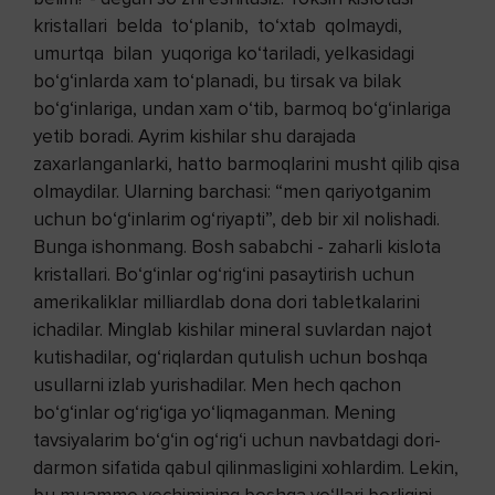
kristallari belda to‘planib, to‘xtab qolmaydi,
umurtqa bilan yuqoriga ko‘tariladi, yelkasidagi
bo‘g‘inlarda xam to‘planadi, bu tirsak va bilak
bo‘g‘inlariga, undan xam o‘tib, barmoq bo‘g‘inlariga
yetib boradi. Ayrim kishilar shu darajada
zaxarlanganlarki, hatto barmoqlarini musht qilib qisa
olmaydilar. Ularning barchasi: “men qariyotganim
uchun bo‘g‘inlarim og‘riyapti”, deb bir xil nolishadi.
Bunga ishonmang. Bosh sababchi - zaharli kislota
kristallari. Bo‘g‘inlar og‘rig‘ini pasaytirish uchun
amerikaliklar milliardlab dona dori tabletkalarini
ichadilar. Minglab kishilar mineral suvlardan najot
kutishadilar, og‘riqlardan qutulish uchun boshqa
usullarni izlab yurishadilar. Men hech qachon
bo‘g‘inlar og‘rig‘iga yo‘liqmaganman. Mening
tavsiyalarim bo‘g‘in og‘rig‘i uchun navbatdagi dori-
darmon sifatida qabul qilinmasligini xohlardim. Lekin,