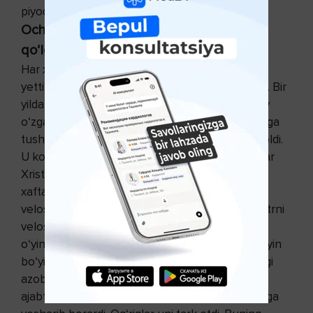
piyoda yurishni tavsiya etdim.
Ochlik, parxez va jismoniy mashqlar bilan
qo‘lga kiritilgan g‘alaba
Har xaftada u 36 soatlik, keyinroq esa bir marta
yetti kunlik va bir marta o‘n kunlik ochlikka o‘tdi. Bir
yildan keyin bu kishini bazo‘r tanirdingiz. Bunday
o‘zgarishdan uning oilasi va do‘stlari xam hayratga
tushdilar. Uning bo‘g‘inlari xarakatchan bo‘lib qoldi.
U ko‘p yillar suvda suzmagan bo‘lsa xam, yoshlar
Xristion assotsiatsiyasiga a’zo bo‘lib kirdi va
xaftasiga 2-3 kun cho‘milib turdi. U ko‘p vaqt
velosipedda yurmagandi va endi ko‘plab kilometrni
velosipedda bemalol bosib o‘tardi. Xotini bilan
o‘yinga tusha boshladi va bir yildan so‘ng esa o‘yin
bo‘yicha ko‘rik g‘olibi xam bo‘ldilar. Bo‘g‘inlaridagi
azoblardan xalos bo‘lgach, pionina sotib oldi va
ajabtovur chala boshladi. Mister Evans yildan yilga