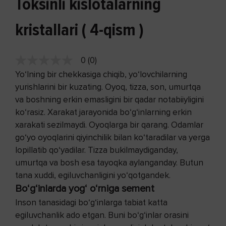
Toksinli kislotalarning
kristallari ( 4-qism )
0 (0)
Yo‘lning bir chekkasiga chiqib, yo‘lovchilarning
yurishlarini bir kuzating. Oyoq, tizza, son, umurtqa
va boshning erkin emasligini bir qadar notabiiyligini
ko‘rasiz. Xarakat jarayonida bo‘g‘inlarning erkin
xarakati sezilmaydi. Oyoqlarga bir qarang. Odamlar
go‘yo oyoqlarini qiyinchilik bilan ko‘taradilar va yerga
lopillatib qo‘yadilar. Tizza bukilmaydiganday,
umurtqa va bosh esa tayoqka aylanganday. Butun
tana xuddi, egiluvchanligini yo‘qotgandek.
Bo‘g‘inlarda yog‘ o‘rniga sement
Inson tanasidagi bo‘g‘inlarga tabiat katta
egiluvchanlik ado etgan. Buni bo‘g‘inlar orasini