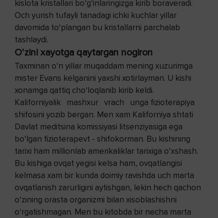
kislota kristallari bo‘g‘inlaringizga kirib boraveradi.
Och yurish tufayli tanadagi ichki kuchlar yillar
davomida to‘plangan bu kristallarni parchalab
tashlaydi.
O‘zini xayotga qaytargan nogiron
Taxminan o‘n yillar muqaddam mening xuzurimga
mister Evans kelganini yaxshi xotirlayman. U kishi
xonamga qattiq cho‘loqlanib kirib keldi.
Kaliforniyalik mashxur vrach unga fizioterapiya
shifosini yozib bergan. Men xam Kaliforniya shtati
Davlat meditsina komissiyasi litsenziyasiga ega
bo‘lgan fizioterapevt - shifokorman. Bu kishining
tarixi ham millionlab amerikaliklar tarixiga o‘xshash.
Bu kishiga ovqat yegisi kelsa ham, ovqatlangisi
kelmasa xam bir kunda doimiy ravishda uch marta
ovqatlanish zarurligini aytishgan, lekin hech qachon
o‘zining orasta organizmi bilan xisoblashishni
o‘rgatishmagan. Men bu kitobda bir necha marta