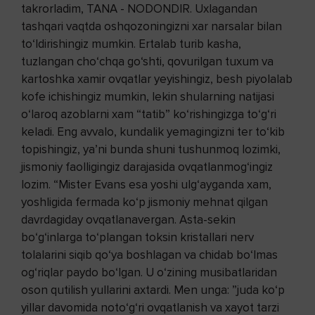
takrorladim, TANA - NODONDIR. Uxlagandan
tashqari vaqtda oshqozoningizni xar narsalar bilan
to‘ldirishingiz mumkin. Ertalab turib kasha,
tuzlangan cho‘chqa go‘shti, qovurilgan tuxum va
kartoshka xamir ovqatlar yeyishingiz, besh piyolalab
kofe ichishingiz mumkin, lekin shularning natijasi
o‘laroq azoblarni xam “tatib” ko‘rishingizga to‘g‘ri
keladi. Eng avvalo, kundalik yemagingizni ter to‘kib
topishingiz, ya’ni bunda shuni tushunmoq lozimki,
jismoniy faolligingiz darajasida ovqatlanmog‘ingiz
lozim. “Mister Evans esa yoshi ulg‘ayganda xam,
yoshligida fermada ko‘p jismoniy mehnat qilgan
davrdagiday ovqatlanavergan. Asta-sekin
bo‘g‘inlarga to‘plangan toksin kristallari nerv
tolalarini siqib qo‘ya boshlagan va chidab bo‘lmas
og‘riqlar paydo bo‘lgan. U o‘zining musibatlaridan
oson qutilish yullarini axtardi. Men unga: ”juda ko‘p
yillar davomida noto‘g‘ri ovqatlanish va xayot tarzi