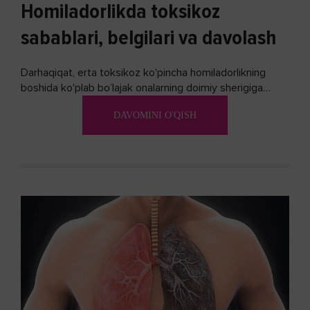
Homiladorlikda toksikoz
sabablari, belgilari va davolash
Darhaqiqat, erta toksikoz ko'pincha homiladorlikning
boshida ko'plab bo’lajak onalarning doimiy sherigiga
aylanadi. Ushbu noxush alomatlardan xalos bo'lishning
DAVOMINI O'QISH
biron bir usuli bormi?