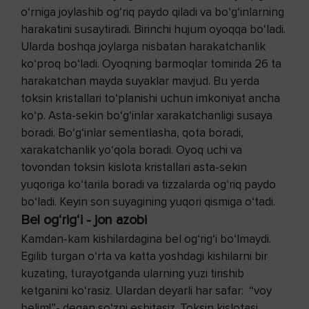
o‘rniga joylashib og‘riq paydo qiladi va bo‘g‘inlarning
harakatini susaytiradi. Birinchi hujum oyoqqa bo‘ladi.
Ularda boshqa joylarga nisbatan harakatchanlik
ko‘proq bo‘ladi. Oyoqning barmoqlar tomirida 26 ta
harakatchan mayda suyaklar mavjud. Bu yerda
toksin kristallari to‘planishi uchun imkoniyat ancha
ko‘p. Asta-sekin bo‘g‘inlar xarakatchanligi susaya
boradi. Bo‘g‘inlar sementlasha, qota boradi,
xarakatchanlik yo‘qola boradi. Oyoq uchi va
tovondan toksin kislota kristallari asta-sekin
yuqoriga ko‘tarila boradi va tizzalarda og‘riq paydo
bo‘ladi. Keyin son suyagining yuqori qismiga o‘tadi.
Bel og‘rig‘i - jon azobi
Kamdan-kam kishilardagina bel og‘rig‘i bo‘lmaydi.
Egilib turgan o‘rta va katta yoshdagi kishilarni bir
kuzating, turayotganda ularning yuzi tirishib
ketganini ko‘rasiz. Ulardan deyarli har safar: “voy
belim!”- degan so‘zni eshitasiz. Toksin kislotasi