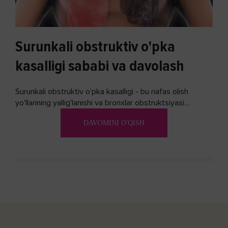
Surunkali obstruktiv o'pka
kasalligi sababi va davolash
Surunkali obstruktiv o'pka kasalligi - bu nafas olish
yo'llarining yallig'lanishi va bronxlar obstruktsiyasi
(shishishi) bilan tavsiflangan...
DAVOMINI O'QISH