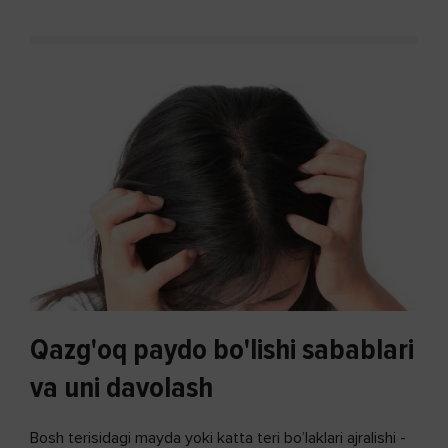
Qazg'oq paydo bo'lishi sabablari
va uni davolash
Bosh terisidagi mayda yoki katta teri bo’laklari ajralishi -