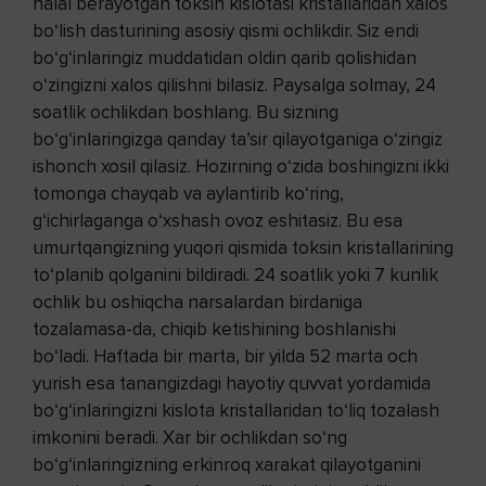
halal berayotgan toksin kislotasi kristallaridan xalos
bo‘lish dasturining asosiy qismi ochlikdir. Siz endi
bo‘g‘inlaringiz muddatidan oldin qarib qolishidan
o‘zingizni xalos qilishni bilasiz. Paysalga solmay, 24
soatlik ochlikdan boshlang. Bu sizning
bo‘g‘inlaringizga qanday ta’sir qilayotganiga o‘zingiz
ishonch xosil qilasiz. Hozirning o‘zida boshingizni ikki
tomonga chayqab va aylantirib ko‘ring,
g‘ichirlaganga o‘xshash ovoz eshitasiz. Bu esa
umurtqangizning yuqori qismida toksin kristallarining
to‘planib qolganini bildiradi. 24 soatlik yoki 7 kunlik
ochlik bu oshiqcha narsalardan birdaniga
tozalamasa-da, chiqib ketishining boshlanishi
bo‘ladi. Haftada bir marta, bir yilda 52 marta och
yurish esa tanangizdagi hayotiy quvvat yordamida
bo‘g‘inlaringizni kislota kristallaridan to‘liq tozalash
imkonini beradi. Xar bir ochlikdan so‘ng
bo‘g‘inlaringizning erkinroq xarakat qilayotganini