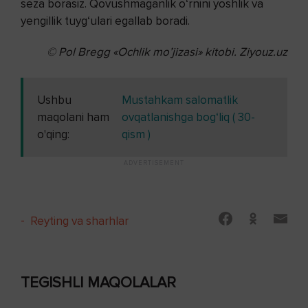
seza borasiz. Qovushmaganlik o‘rnini yoshlik va
yengillik tuyg‘ulari egallab boradi.
©
Pol Bregg «Ochlik mo’jizasi» kitobi.
Ziyouz.uz
Ushbu
Mustahkam salomatlik
maqolani ham
ovqatlanishga bog‘liq ( 30-
o'qing:
qism )
-
Reyting va sharhlar
TEGISHLI MAQOLALAR