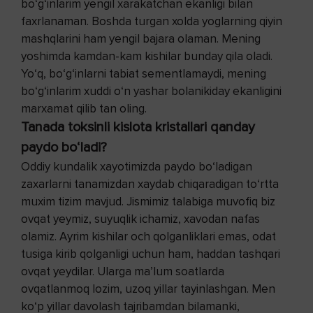
bo‘g‘inlarim yengil xarakatchan ekanligi bilan
faxrlanaman. Boshda turgan xolda yoglarning qiyin
mashqlarini ham yengil bajara olaman. Mening
yoshimda kamdan-kam kishilar bunday qila oladi.
Yo‘q, bo‘g‘inlarni tabiat sementlamaydi, mening
bo‘g‘inlarim xuddi o‘n yashar bolanikiday ekanligini
marxamat qilib tan oling.
Tanada toksinli kislota kristallari qanday
paydo bo‘ladi?
Oddiy kundalik xayotimizda paydo bo‘ladigan
zaxarlarni tanamizdan xaydab chiqaradigan to‘rtta
muxim tizim mavjud. Jismimiz talabiga muvofiq biz
ovqat yeymiz, suyuqlik ichamiz, xavodan nafas
olamiz. Ayrim kishilar och qolganliklari emas, odat
tusiga kirib qolganligi uchun ham, haddan tashqari
ovqat yeydilar. Ularga ma’lum soatlarda
ovqatlanmoq lozim, uzoq yillar tayinlashgan. Men
ko‘p yillar davolash tajribamdan bilamanki,