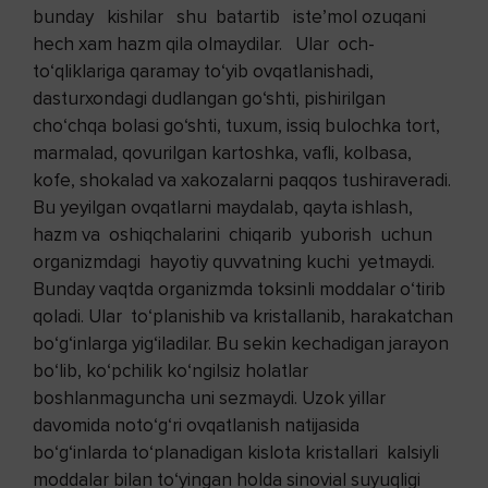
bunday kishilar shu batartib iste’mol ozuqani
hech xam hazm qila olmaydilar. Ular och-
to‘qliklariga qaramay to‘yib ovqatlanishadi,
dasturxondagi dudlangan go‘shti, pishirilgan
cho‘chqa bolasi go‘shti, tuxum, issiq bulochka tort,
marmalad, qovurilgan kartoshka, vafli, kolbasa,
kofe, shokalad va xakozalarni paqqos tushiraveradi.
Bu yeyilgan ovqatlarni maydalab, qayta ishlash,
hazm va oshiqchalarini chiqarib yuborish uchun
organizmdagi hayotiy quvvatning kuchi yetmaydi.
Bunday vaqtda organizmda toksinli moddalar o‘tirib
qoladi. Ular to‘planishib va kristallanib, harakatchan
bo‘g‘inlarga yig‘iladilar. Bu sekin kechadigan jarayon
bo‘lib, ko‘pchilik ko‘ngilsiz holatlar
boshlanmaguncha uni sezmaydi. Uzok yillar
davomida noto‘g‘ri ovqatlanish natijasida
bo‘g‘inlarda to‘planadigan kislota kristallari kalsiyli
moddalar bilan to‘yingan holda sinovial suyuqligi