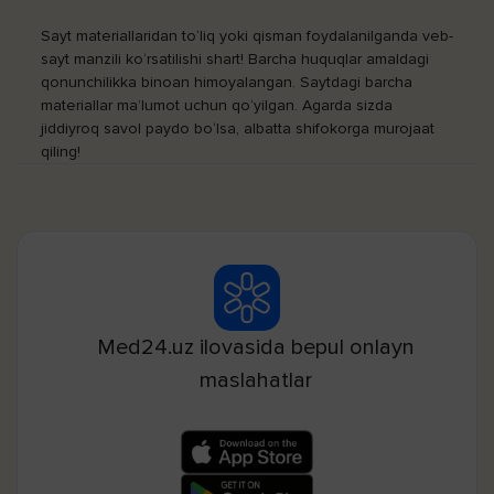
Sayt materiallaridan to‘liq yoki qisman foydalanilganda veb-
sayt manzili ko‘rsatilishi shart! Barcha huquqlar amaldagi
qonunchilikka binoan himoyalangan. Saytdagi barcha
materiallar ma’lumot uchun qo‘yilgan. Agarda sizda
jiddiyroq savol paydo bo‘lsa, albatta shifokorga murojaat
qiling!
Med24.uz ilovasida bepul onlayn
maslahatlar