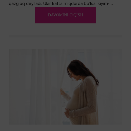
qazg’oq deyiladi. Ular katta miqdorda bo’lsa, kiyim-
kechakka tushib, yoqimsiz...
DAVOMINI O'QISH