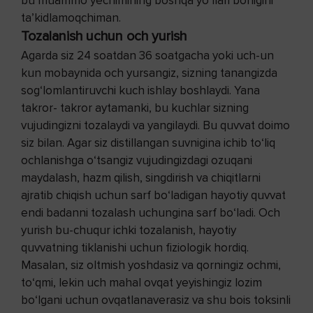
bu muammo yechimining boshqa yo‘llari borligini
ta’kidlamoqchiman.
Tozalanish uchun och yurish
Agarda siz 24 soatdan 36 soatgacha yoki uch-un
kun mobaynida och yursangiz, sizning tanangizda
sog‘lomlantiruvchi kuch ishlay boshlaydi. Yana
takror- takror aytamanki, bu kuchlar sizning
vujudingizni tozalaydi va yangilaydi. Bu quvvat doimo
siz bilan. Agar siz distillangan suvnigina ichib to‘liq
ochlanishga o‘tsangiz vujudingizdagi ozuqani
maydalash, hazm qilish, singdirish va chiqitlarni
ajratib chiqish uchun sarf bo‘ladigan hayotiy quvvat
endi badanni tozalash uchungina sarf bo‘ladi. Och
yurish bu-chuqur ichki tozalanish, hayotiy
quvvatning tiklanishi uchun fiziologik hordiq.
Masalan, siz oltmish yoshdasiz va qorningiz ochmi,
to‘qmi, lekin uch mahal ovqat yeyishingiz lozim
bo‘lgani uchun ovqatlanaverasiz va shu bois toksinli