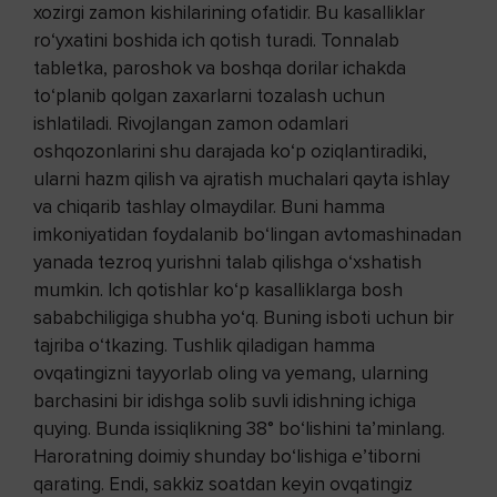
xozirgi zamon kishilarining ofatidir. Bu kasalliklar
ro‘yxatini boshida ich qotish turadi. Tonnalab
tabletka, paroshok va boshqa dorilar ichakda
to‘planib qolgan zaxarlarni tozalash uchun
ishlatiladi. Rivojlangan zamon odamlari
oshqozonlarini shu darajada ko‘p oziqlantiradiki,
ularni hazm qilish va ajratish muchalari qayta ishlay
va chiqarib tashlay olmaydilar. Buni hamma
imkoniyatidan foydalanib bo‘lingan avtomashinadan
yanada tezroq yurishni talab qilishga o‘xshatish
mumkin. Ich qotishlar ko‘p kasalliklarga bosh
sababchiligiga shubha yo‘q. Buning isboti uchun bir
tajriba o‘tkazing. Tushlik qiladigan hamma
ovqatingizni tayyorlab oling va yemang, ularning
barchasini bir idishga solib suvli idishning ichiga
quying. Bunda issiqlikning 38° bo‘lishini ta’minlang.
Haroratning doimiy shunday bo‘lishiga e’tiborni
qarating. Endi, sakkiz soatdan keyin ovqatingiz