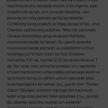
xayotimizda shu darajada muxim o‘rin olganki, agar
ovqatni olib qo‘yib, och yurasan deyishsa, ular
jismoniy va ruhiy jixatdan qattiq qiynaladilar.
Ochlikning keng yoyilishi yo‘lidagi asosiy to‘siq - shu!
Odamlar odatlarning qulidirlar. "Men xar zamonda
Gavaya orollaridagi yangi va ajoyib Rokfeller
mexmonxonasida bo‘laman. Bu yaxshi amerika
mexmonxonasida yashash va ovqatlanish uchun
birdaniga pul to‘lash lozim bo‘ladi. Ertalabki
nonushta 7.30 da, tushlik 12.30 da va kechki soat 7
da. Xar safar men oshxona yonidan shu vaqtlarda
o‘tsam mehmonlar eshik oldida oshxonaga kirish va
qorinlarini tezroq to‘ydirish uchun sabrsizlik bilan
kutishayotganini ko‘raman. [su_quote cite="Tomas
Edison"]Kelajak shifokori mijoziga dori bermaydi,
lekin unga mos parhez bilan qiziqtiradi. [/su_quote]
Bu odamlar ayni shu vaqtda och edilarmi?