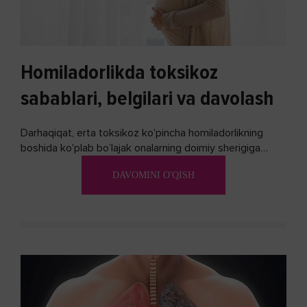
Homiladorlikda toksikoz
sabablari, belgilari va davolash
Darhaqiqat, erta toksikoz ko'pincha homiladorlikning
boshida ko'plab bo’lajak onalarning doimiy sherigiga
aylanadi. Ushbu noxush alomatlardan xalos bo'lishning
DAVOMINI O'QISH
biron bir usuli bormi?