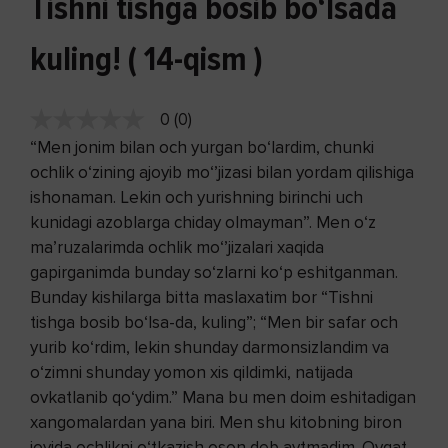
Tishni tishga bosib bo‘lsada
kuling! ( 14-qism )
0 (0)
“Men jonim bilan och yurgan bo‘lardim, chunki
ochlik o‘zining ajoyib mo‘’jizasi bilan yordam qilishiga
ishonaman. Lekin och yurishning birinchi uch
kunidagi azoblarga chiday olmayman”. Men o‘z
ma’ruzalarimda ochlik mo‘’jizalari xaqida
gapirganimda bunday so‘zlarni ko‘p eshitganman.
Bunday kishilarga bitta maslaxatim bor “Tishni
tishga bosib bo‘lsa-da, kuling”; “Men bir safar och
yurib ko‘rdim, lekin shunday darmonsizlandim va
o‘zimni shunday yomon xis qildimki, natijada
ovkatlanib qo‘ydim.” Mana bu men doim eshitadigan
xangomalardan yana biri. Men shu kitobning biron
joyida ochlikni o‘tkazish oson deb aytmadim. Ovqat