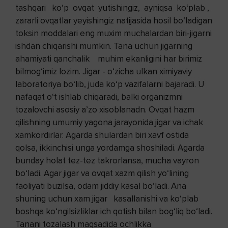
tashqari ko‘p ovqat yutishingiz, ayniqsa ko‘plab ,
zararli ovqatlar yeyishingiz natijasida hosil bo‘ladigan
toksin moddalari eng muxim muchalardan biri-jigarni
ishdan chiqarishi mumkin. Tana uchun jigarning
ahamiyati qanchalik muhim ekanligini har birimiz
bilmog‘imiz lozim. Jigar - o‘zicha ulkan ximiyaviy
laboratoriya bo‘lib, juda ko‘p vazifalarni bajaradi. U
nafaqat o‘t ishlab chiqaradi, balki organizmni
tozalovchi asosiy a’zo xisoblanadn. Ovqat hazm
qilishning umumiy yagona jarayonida jigar va ichak
xamkordirlar. Agarda shulardan biri xavf ostida
qolsa, ikkinchisi unga yordamga shoshiladi. Agarda
bunday holat tez-tez takrorlansa, mucha vayron
bo‘ladi. Agar jigar va ovqat xazm qilish yo‘lining
faoliyati buzilsa, odam jiddiy kasal bo‘ladi. Ana
shuning uchun xam jigar kasallanishi va ko‘plab
boshqa ko‘ngilsizliklar ich qotish bilan bog‘liq bo‘ladi.
Tanani tozalash maqsadida ochlikka