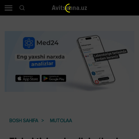
Avitsenna.uz
2
BOSH SAHIFA
MUTOLAA