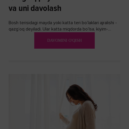
va uni davolash
Bosh terisidagi mayda yoki katta teri bo’laklari ajralishi -
qazg’oq deyiladi. Ular katta miqdorda bo’lsa, kiyim-
kechakka tushib, yoqimsiz...
DAVOMINI O'QISH