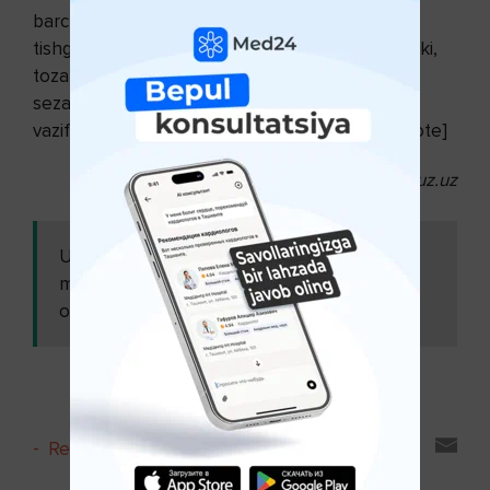
barcha ko‘ngilsizliklarga bardoshli bo‘lib, tishni
tishga bosib tabassum qiling. Chunki siz bilasizki,
tozalanib bo‘lishingiz bilan o‘zingizni kuchliroq
sezasiz. [su_quote]Tabiatni ayblamang, u o‘z
vazifasini bajarayotir, o‘zingizni ayblang![/su_quote]
©
Pol Bregg
«Ochlik mo‘jizasi» kitobi. Ziyouz.uz
Ushbu
Mustahkam salomatlik
maqolani ham
ovqatlanishga bog‘liq ( 30-
o'qing:
qism )
-
Reyting va sharhlar