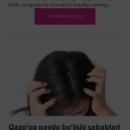
bo'lib, so'ngi paytda osteoartroz kasalligi sonining
ko'payishi tendentsiyasi mavjud...
DAVOMINI O'QISH
Qazg'oq paydo bo'lishi sabablari