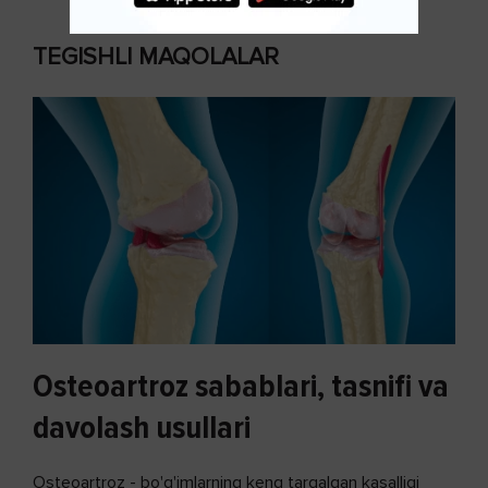
TEGISHLI MAQOLALAR
Osteoartroz sabablari, tasnifi va
davolash usullari
Osteoartroz - bo'g'imlarning keng tarqalgan kasalligi