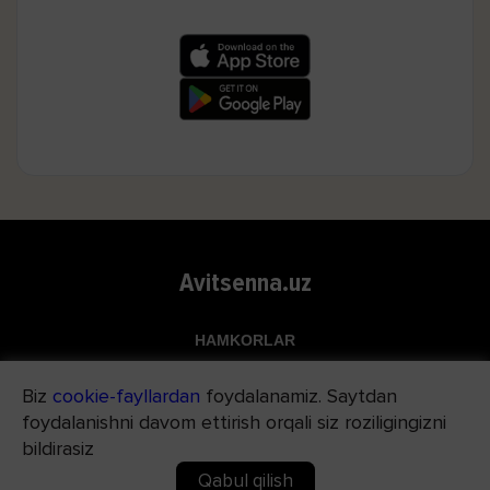
Avitsenna.uz
HAMKORLAR
Top.uz
Biz
cookie-fayllardan
foydalanamiz. Saytdan
Apteka.uz
foydalanishni davom ettirish orqali siz roziligingizni
Med24.uz
bildirasiz
Qabul qilish