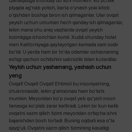
Qanaqasiga shunday bo‘lishi mumkin? Ko‘pchilik
plyajda ag‘nab yotish, karta o‘ynash yoki kitob
o‘qishdan boshqa biron ish qilmaganlar. Ular ovqat
yeyish uchun umuman hech qanday ish qilmaganlar,
lekin mana shu aniq vaqtlarda ovqat yeyish
lozimligiga ishonchlari komil. Xuddi shunday holat
men Kaliforniyaga qaytayotgan kemada xam sodir
bo‘ldi. U yerda ham bir to‘da odamlar oshxonaning
eshigi qachon ochilishini sabrsizlik bilan kutardilar.
Yeyish uchun yashamang, yashash uchun
yeng
Ovqat! Ovqat! Ovqat! Ehtimol bu insoniyatning,
shukronasidir, lekin g‘amxonasi ham bo‘lishi
mumkin. Meyoridan ko‘p ovqat yeb qo‘yish inson
tanasiga ko‘plab zarar keltiradi. Lekin bir kun kelib
ovqatni xazm qilish tizimi meyoridan ortiqcha ishni
bajarishdan bosh tortadi. Buning oqibati esa o‘ta
qayg‘uli. Ovqatni xazm qilish tizimining kasalligi