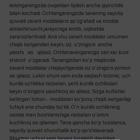
kirishganingizda ovqatdan tiyilish ancha qiyinchilik
bilan kechadi. Ochlanganingizda tananing xayotiy
quvvati zararli moddalarni qo‘zg‘atadi va modda
almashinuvchi jarayoniga kiritib, oqibatda
zararsizlantiradi. Ana shu zararli moddalar umuman
chiqib ketgandan keyin, siz o‘zingizni ancha
yaxshi xis qilasiz. Ochlanaverganingiz sari xar kuni
sharoit o‘zgaradi. Tanangizdan ko‘p miqdorda
zaxarli moddalar chiqayotganida siz o‘zingizni yomon
xis qilasiz. Lekin shuni xam esda saqlash lozimki, uch
kunlik ochlikka nisbatan, yetti kunlik ochlikdan
keyin o‘zingizni yaxshiroq xis qilasiz. Sizga kulfatlar
keltirgan toksin - moddalari ko‘proq chiqib ketganligi
tufayli ana shunday bo‘ldi. O‘n kunlik ochlikning
oxirida men boshlanishiga nisbatan o‘zimni
kuchliroq xis qilaman. Tana qancha ko‘p tozalansa,
xayotiy quvvat shunchalik ko‘p qo‘shilaveradi.
Shuning uchun xam tanani tozalash davridagi