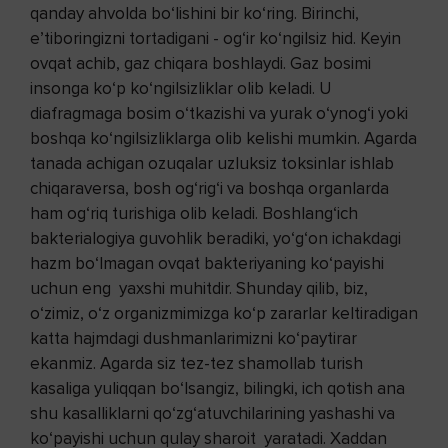
qanday ahvolda bo‘lishini bir ko‘ring. Birinchi,
e’tiboringizni tortadigani - og‘ir ko‘ngilsiz hid. Keyin
ovqat achib, gaz chiqara boshlaydi. Gaz bosimi
insonga ko‘p ko‘ngilsizliklar olib keladi. U
diafragmaga bosim o‘tkazishi va yurak o‘ynog‘i yoki
boshqa ko‘ngilsizliklarga olib kelishi mumkin. Agarda
tanada achigan ozuqalar uzluksiz toksinlar ishlab
chiqaraversa, bosh og‘rig‘i va boshqa organlarda
ham og‘riq turishiga olib keladi. Boshlang‘ich
bakterialogiya guvohlik beradiki, yo‘g‘on ichakdagi
hazm bo‘lmagan ovqat bakteriyaning ko‘payishi
uchun eng yaxshi muhitdir. Shunday qilib, biz,
o‘zimiz, o‘z organizmimizga ko‘p zararlar keltiradigan
katta hajmdagi dushmanlarimizni ko‘paytirar
ekanmiz. Agarda siz tez-tez shamollab turish
kasaliga yuliqqan bo‘lsangiz, bilingki, ich qotish ana
shu kasalliklarni qo‘zg‘atuvchilarining yashashi va
ko‘payishi uchun qulay sharoit yaratadi. Xaddan