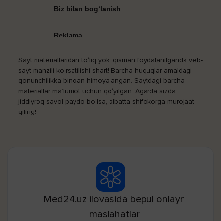
Biz bilan bog‘lanish
Reklama
Sayt materiallaridan to‘liq yoki qisman foydalanilganda veb-
sayt manzili ko‘rsatilishi shart! Barcha huquqlar amaldagi
qonunchilikka binoan himoyalangan. Saytdagi barcha
materiallar ma’lumot uchun qo‘yilgan. Agarda sizda
jiddiyroq savol paydo bo‘lsa, albatta shifokorga murojaat
qiling!
Med24.uz ilovasida bepul onlayn
maslahatlar