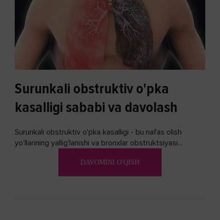
Surunkali obstruktiv o'pka
kasalligi sababi va davolash
Surunkali obstruktiv o'pka kasalligi - bu nafas olish
yo'llarining yallig'lanishi va bronxlar obstruktsiyasi
(shishishi) bilan tavsiflangan...
DAVOMINI O'QISH