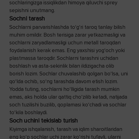
sochlaringizga issiqlikdan himoya qiluvchi sprey
sepishni unutmang.
Sochni tarash
Sochlarni parvarishlashda to‘g‘ri taroq tanlay bilish
muhim omildir. Bosh terisiga zarar yetkazmasligi va
sochlarni zaryadlamasligi uchun metall taroqdan
foydalanish kerak emas. Eng yaxshisi yog‘och yoki
plastmassa taroqdir. Sochlarni tarashni uchidan
boshlash va asta-sekinlik bilan ildizigacha olib
borish lozim. Sochlar chuvalashib qolgan bo‘lsa, uni
qo‘lda ochib, so‘ng tarashda davom etish lozim.
Yodda tuting, sochlarni ho‘lligida tarash mumkin
emas, aks holda ular qattiq cho‘zilib ketadi, natijada
soch tuzilishi buzilib, qoplamasi ko‘chadi va sochlar
to‘kila boshlaydi.
Soch uchini tekislab turish
Kiyimga ishqalanish, tarash va iqlim sharoitlaridan
eng ko‘p sochlar uchi zarar ko‘rishi tufayli, ularni