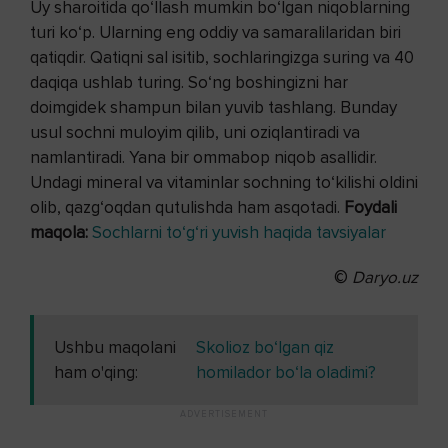
Uy sharoitida qo‘llash mumkin bo‘lgan niqoblarning
turi ko‘p. Ularning eng oddiy va samaralilaridan biri
qatiqdir. Qatiqni sal isitib, sochlaringizga suring va 40
daqiqa ushlab turing. So‘ng boshingizni har
doimgidek shampun bilan yuvib tashlang. Bunday
usul sochni muloyim qilib, uni oziqlantiradi va
namlantiradi. Yana bir ommabop niqob asallidir.
Undagi mineral va vitaminlar sochning to‘kilishi oldini
olib, qazg‘oqdan qutulishda ham asqotadi.
Foydali
maqola:
Sochlarni to‘g‘ri yuvish haqida tavsiyalar
©
Daryo.uz
Ushbu maqolani
Skolioz bo‘lgan qiz
ham o'qing:
homilador bo‘la oladimi?