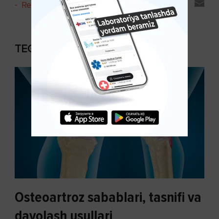
-
Reyting va sharhlar
TEGISHLI MAQOLALAR
Osteoartroz sabablari, tasnifi va
davolash usullari