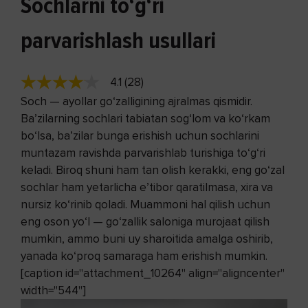
Sochlarni to‘g‘ri
parvarishlash usullari
4.1 (28)
Soch — ayollar go‘zalligining ajralmas qismidir.
Ba’zilarning sochlari tabiatan sog‘lom va ko‘rkam
bo‘lsa, ba’zilar bunga erishish uchun sochlarini
muntazam ravishda parvarishlab turishiga to‘g‘ri
keladi. Biroq shuni ham tan olish kerakki, eng go‘zal
sochlar ham yetarlicha e’tibor qaratilmasa, xira va
nursiz ko‘rinib qoladi. Muammoni hal qilish uchun
eng oson yo‘l — go‘zallik saloniga murojaat qilish
mumkin, ammo buni uy sharoitida amalga oshirib,
yanada ko‘proq samaraga ham erishish mumkin.
[caption id="attachment_10264" align="aligncenter"
width="544"]