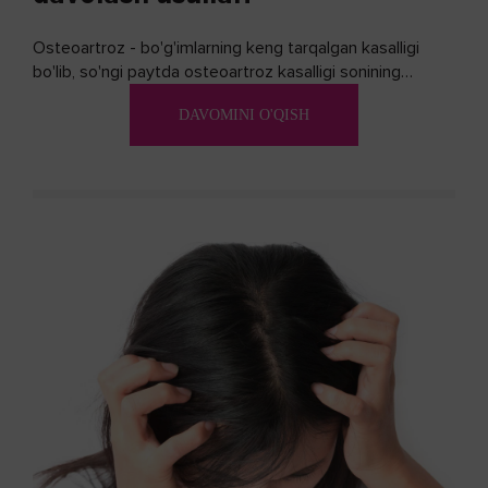
Osteoartroz - bo'g'imlarning keng tarqalgan kasalligi
bo'lib, so'ngi paytda osteoartroz kasalligi sonining
ko'payishi tendentsiyasi mavjud...
DAVOMINI O'QISH