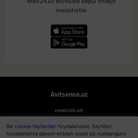
Med24.uz ilovasida bepul onlayn
maslahatlar
Avitsenna.uz
HAMKORLAR
Top.uz
Biz
cookie-fayllardan
foydalanamiz. Saytdan
Apteka.uz
foydalanishni davom ettirish orqali siz roziligingizni
Med24.uz