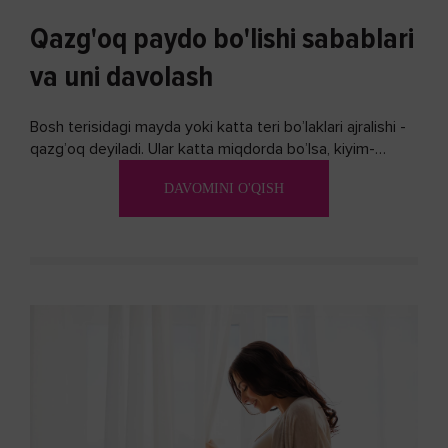
Qazg'oq paydo bo'lishi sabablari
va uni davolash
Bosh terisidagi mayda yoki katta teri bo’laklari ajralishi -
qazg’oq deyiladi. Ular katta miqdorda bo’lsa, kiyim-
kechakka tushib, yoqimsiz...
DAVOMINI O'QISH