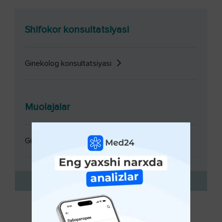
Shifokor konsultatsiyasi
Ginekolog konsultatsiyasi
Muolajalar
Ginekolog konsultatsiyasi