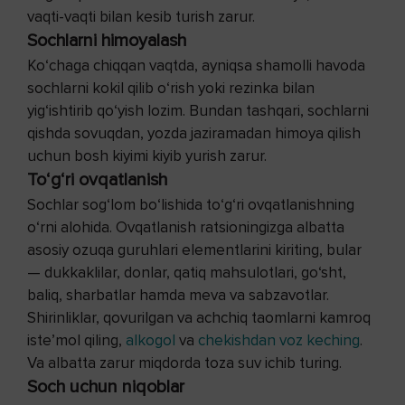
vaqti-vaqti bilan kesib turish zarur.
Sochlarni himoyalash
Ko‘chaga chiqqan vaqtda, ayniqsa shamolli havoda
sochlarni kokil qilib o‘rish yoki rezinka bilan
yig‘ishtirib qo‘yish lozim. Bundan tashqari, sochlarni
qishda sovuqdan, yozda jaziramadan himoya qilish
uchun bosh kiyimi kiyib yurish zarur.
To‘g‘ri ovqatlanish
Sochlar sog‘lom bo‘lishida to‘g‘ri ovqatlanishning
o‘rni alohida. Ovqatlanish ratsioningizga albatta
asosiy ozuqa guruhlari elementlarini kiriting, bular
— dukkaklilar, donlar, qatiq mahsulotlari, go‘sht,
baliq, sharbatlar hamda meva va sabzavotlar.
Shirinliklar, qovurilgan va achchiq taomlarni kamroq
iste’mol qiling,
alkogol
va
chekishdan voz keching
.
Va albatta zarur miqdorda toza suv ichib turing.
Soch uchun niqoblar