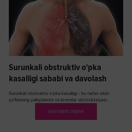
Surunkali obstruktiv o'pka
kasalligi sababi va davolash
Surunkali obstruktiv o'pka kasalligi - bu nafas olish
yo'llarining yallig'lanishi va bronxlar obstruktsiyasi
(shishishi) bilan tavsiflangan...
DAVOMINI O'QISH