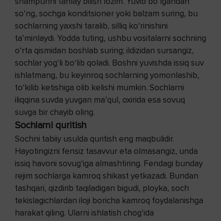
shampunni tanlay bilish lozim. Yuvib bo‘lgandan
so‘ng, sochga konditsioner yoki balzam suring, bu
sochlarning yaxshi taralib, silliq ko‘rinishini
ta’minlaydi. Yodda tuting, ushbu vositalarni sochning
o‘rta qismidan boshlab suring; ildizidan sursangiz,
sochlar yog‘li bo‘lib qoladi. Boshni yuvishda issiq suv
ishlatmang, bu keyinroq sochlarning yomonlashib,
to‘kilib ketishiga olib kelishi mumkin. Sochlarni
iliqqina suvda yuvgan ma’qul, oxirida esa sovuq
suvga bir chayib oling.
Sochlarni quritish
Sochni tabiiy usulda quritish eng maqbulidir.
Hayotingizni fensiz tasavvur eta olmasangiz, unda
issiq havoni sovug‘iga almashtiring. Fendagi bunday
rejim sochlarga kamroq shikast yetkazadi. Bundan
tashqari, qizdirib taqiladigan bigudi, ployka, soch
tekislagichlardan iloji boricha kamroq foydalanishga
harakat qiling. Ularni ishlatish chog‘ida