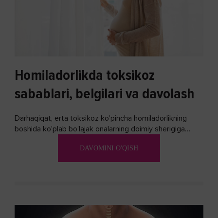
Homiladorlikda toksikoz
sabablari, belgilari va davolash
Darhaqiqat, erta toksikoz ko'pincha homiladorlikning
boshida ko'plab bo’lajak onalarning doimiy sherigiga
aylanadi. Ushbu noxush alomatlardan xalos bo'lishning
DAVOMINI O'QISH
biron bir usuli bormi?