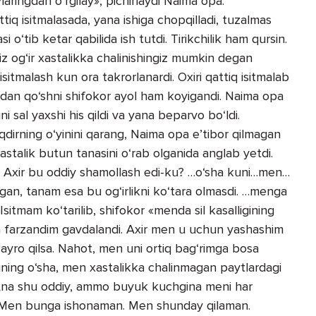
ylaringdan o‘rgilay», pichirlaydi Naima opa.
q isitmalasada, yana ishiga chopqilladi, tuzalmas
o‘tib ketar qabilida ish tutdi. Tirikchilik ham qursin.
z og‘ir xastalikka chalinishingiz mumkin degan
i isitmalash kun ora takrorlanardi. Oxiri qattiq isitmalab
idan qo‘shni shifokor ayol ham koyigandi. Naima opa
i sal yaxshi his qildi va yana beparvo bo‘ldi.
dirning o‘yinini qarang, Naima opa e’tibor qilmagan
xastalik butun tanasini o‘rab olganida anglab yetdi.
. Axir bu oddiy shamollash edi-ku? …o‘sha kuni…men…
gan, tanam esa bu og‘irlikni ko‘tara olmasdi. …menga
tmam ko‘tarilib, shifokor «menda sil kasalligining
mda farzandim gavdalandi. Axir men u uchun yashashim
ayro qilsa. Nahot, men uni ortiq bag‘rimga bosa
ng o‘sha, men xastalikka chalinmagan paytlardagi
 Ana shu oddiy, ammo buyuk kuchgina meni har
i. Men bunga ishonaman. Men shunday qilaman.