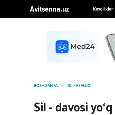
Avitsenna.uz
Kasalliklar
BOSH SAHIFA
SIL KASALLIGI
Sil - davosi yo‘