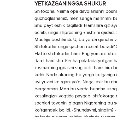
YETKAZGANINGGA SHUKUR
Shifoxona. Naima opa davolanishni boshlad
quchoqlashamiz, men senga mehrimni ber
Shu payt eshik taqilladi. Hamshira qiz ayol
ochib, unga shpresning «nish»ini qadadi. 
Muolaja boshlandi. U, bu yerda qancha v
Shifokorlar unga qachon ruxsat beradi? S
Hatto shifokorlar ham. Eng yomoni, «tu
dardi ham shu. Kecha palatada yotgan ha
«osma»ning ignasini sug‘urib, hamshira b
keldi. Nodir akaning bu yerga kelganiga 
uyi yuzini ko‘rgani yo‘q. Nega, axir bu
berganman. Men bu yerda buncha uzoq v
kasalingizni vaqtida payqab, shifokorga m
sochlari tovonini o‘pgan Nigoraning bu so
ko‘rgandek bo‘ldi. -Shundaymi, singlim
haftada o‘zimga keldim. Yaqinda uyimga 