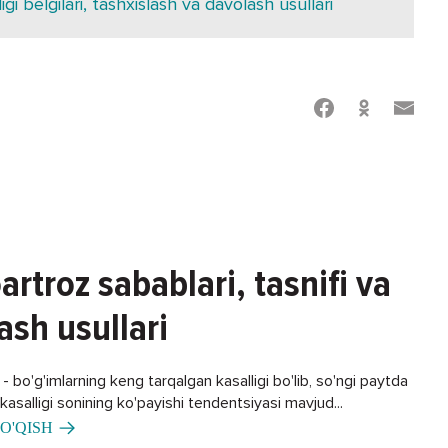
ligi belgilari, tashxislash va davolash usullari
artroz sabablari, tasnifi va
ash usullari
 bo'g'imlarning keng tarqalgan kasalligi bo'lib, so'ngi paytda
asalligi sonining ko'payishi tendentsiyasi mavjud...
O'QISH