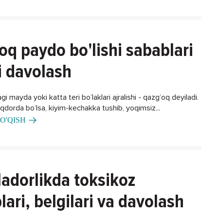
oq paydo bo'lishi sabablari
i davolash
gi mayda yoki katta teri bo’laklari ajralishi - qazg’oq deyiladi.
iqdorda bo’lsa, kiyim-kechakka tushib, yoqimsiz...
O'QISH
adorlikda toksikoz
lari, belgilari va davolash