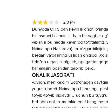
2.8 (4)
Dunyoda OITS dan keyin ikkinchi o‘rinda 
bir insonni bilaman. U ham bir vaqtlar og‘
yaxshisi bu haqda keyinroq to‘xtalamiz. 
Naima opa Nazarova(ismi o‘zgartirildi)ning
bergan va’dasining ustidan chiqibdi. Xo
telefon raqamini olgach, opaga sim qoq
hammasini boshidan gapirib berdi.
ONALIK JASORATI
-Oyijon, men keldim. Bog‘chadan qaytga
yugurib bordi. Naima opa ham unga peshv
to‘yib-to‘yib hidlaydi. U uchun bu tuyg‘
bebahra qolishi mumkin edi. Uning metin i