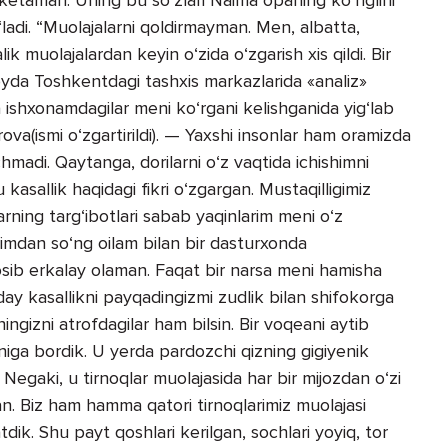
ladi. “Muolajalarni qoldirmayman. Men, albatta,
 muolajalardan keyin o‘zida o‘zgarish xis qildi. Bir
oyda Toshkentdagi tashxis markazlarida «analiz»
 ishxonamdagilar meni ko‘rgani kelishganida yig‘lab
(ismi o‘zgartirildi). — Yaxshi insonlar ham oramizda
hmadi. Qaytanga, dorilarni o‘z vaqtida ichishimni
 kasallik haqidagi fikri o‘zgargan. Mustaqilligimiz
rlarning targ‘ibotlari sabab yaqinlarim meni o‘z
imdan so‘ng oilam bilan bir dasturxonda
sib erkalay olaman. Faqat bir narsa meni hamisha
day kasallikni payqadingizmi zudlik bilan shifokorga
ningizni atrofdagilar ham bilsin. Bir voqeani aytib
loniga bordik. U yerda pardozchi qizning gigiyenik
. Negaki, u tirnoqlar muolajasida har bir mijozdan o‘zi
rkan. Biz ham hamma qatori tirnoqlarimiz muolajasi
ik. Shu payt qoshlari kerilgan, sochlari yoyiq, tor