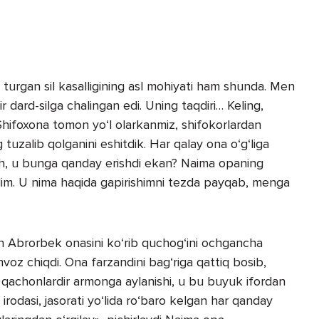
turgan sil kasalligining asl mohiyati ham shunda. Men
ir dard-silga chalingan edi. Uning taqdiri… Keling,
Shifoxona tomon yo‘l olarkanmiz, shifokorlardan
 tuzalib qolganini eshitdik. Har qalay ona o‘g‘liga
‘sh, u bunga qanday erishdi ekan? Naima opaning
dim. U nima haqida gapirishimni tezda payqab, menga
n Abrorbek onasini ko‘rib quchog‘ini ochgancha
oz chiqdi. Ona farzandini bag‘riga qattiq bosib,
u qachonlardir armonga aylanishi, u bu buyuk ifordan
rodasi, jasorati yo‘lida ro‘baro kelgan har qanday