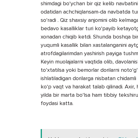
shimdagi bo‘ychan bir qiz kelib navbatin
odatidan achchiqlansam-da navbatda turi
so‘radi . Qiz shaxsiy anjomini olib kelmaga
bedavo kasalliklar turi ko‘payib ketayotgan
xonadan chiqib ketdi. Shunda boshqa bir 
yuqumli kasallik bilan xastalanganini ayt
atrofdagilarimdan yashirish payiga tushm
Keyin muolajalarni vaqtida olib, davolanis
to‘xtatilsa yoki bemorlar dorilarni noto‘g‘r
ishlatiladigan dorilarga nisbatan chidaml
ko‘p vaqt va harakat talab qilinadi. Axir, 
yilda bir marta bo‘lsa ham tibbiy tekshir
foydasi katta.