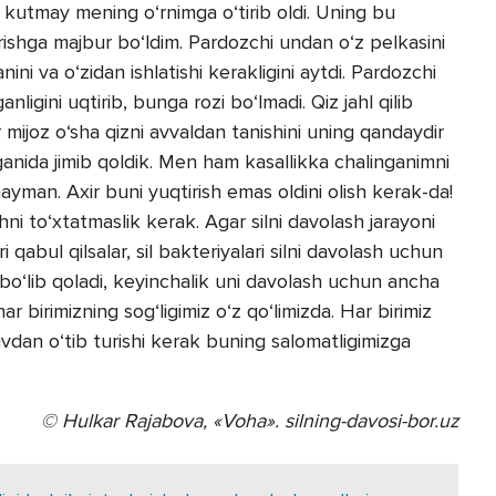
i kutmay mening o‘rnimga o‘tirib oldi. Uning bu
shga majbur bo‘ldim. Pardozchi undan o‘z pelkasini
nini va o‘zidan ishlatishi kerakligini aytdi. Pardozchi
ligini uqtirib, bunga rozi bo‘lmadi. Qiz jahl qilib
mijoz o‘sha qizni avvaldan tanishini uning qandaydir
ganida jimib qoldik. Men ham kasallikka chalinganimni
ayman. Axir buni yuqtirish emas oldini olish kerak-da!
hni to‘xtatmaslik kerak. Agar silni davolash jarayoni
i qabul qilsalar, sil bakteriyalari silni davolash uchun
i bo‘lib qoladi, keyinchalik uni davolash uchun ancha
har birimizning sog‘ligimiz o‘z qo‘limizda. Har birimiz
uvdan o‘tib turishi kerak buning salomatligimizga
© Hulkar Rajabova, «Voha». silning-davosi-bor.uz