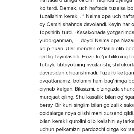
ko‘tardi. Demak, uch haftada tuzalsa bo‘
tuzalishim kerak… “ Naima opa uch haftalik
oy Qarshi shahrida davolandi. Keyin har 
topshirib turdi. -Kasalxonada yotganimda
yuborganman, — deydi Naima opa Nazarova
ko‘p ekan. Ular mendan o‘zlarini olib qoc
qattiq tayinlashdi. Hozir ko‘pchilikning bu
tufayli, tibbiyotning rivojlanishi, shifoko
davrasidan chiqarishmadi. Tuzalib ketgan
ovqatlanamiz, bolamni ham bag‘rimga bo
qiynab kelgan. Bilasizmi, o‘zingizda shun
murojaat qiling. Shu kasallik bilan og‘riga
beray. Bir kuni singlim bilan go‘zallik sa
qoidalarga rioya qilishi meni xursand qildi
bilan kerakli qurolini olib kelishini ayta
uchun pelkamizni pardozchi qizga ko‘rsatd