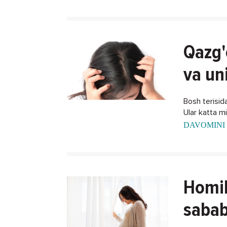
Qazg'
va un
Bosh terisida
Ular katta m
DAVOMINI 
Homil
sabab