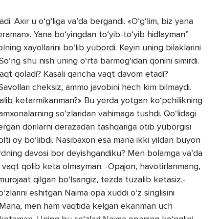
i. Axir u o‘g‘liga va’da bergandi. «O‘g‘lim, biz yana
aman». Yana bo‘yingdan to‘yib-to‘yib hidlayman”
ning xayollarini bo‘lib yubordi. Keyin uning bilaklarini
So‘ng shu nish uning o‘rta barmog‘idan qonini simirdi.
aqt qoladi? Kasali qancha vaqt davom etadi?
avollari cheksiz, ammo javobini hech kim bilmaydi.
zalib ketarmikanman?» Bu yerda yotgan ko‘pchilikning
mxonalarning so‘zlaridan vahimaga tushdi. Qo‘lidagi
ergan dorilarni derazadan tashqariga otib yuborgisi
olti oy bo‘libdi. Nasibaxon esa mana ikki yildan buyon
 dardning davosi bor deyishgandiku? Men bolamga va’da
aqt qolib keta olmayman. -Opajon, havotirlanmang,
urojaat qilgan bo‘lsangiz, tezda tuzalib ketasiz,-
‘zlarini eshitgan Naima opa xuddi o‘z singlisini
? -Mana, men ham vaqtida kelgan ekanman uch
ketaman. Uning bu so‘zlari Naima opaning ko‘nglini