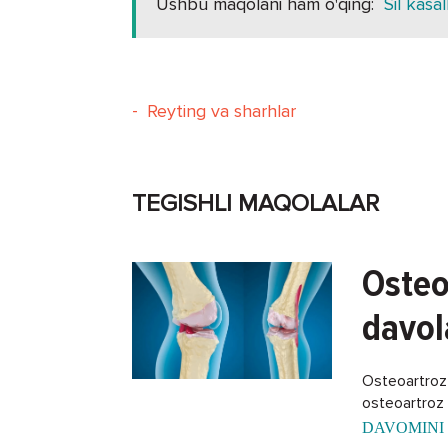
Ushbu maqolani ham o'qing:
Sil kasal
-
Reyting va sharhlar
TEGISHLI MAQOLALAR
Osteo
davol
Osteoartroz -
osteoartroz k
DAVOMINI 