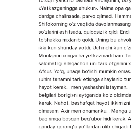
to‘siqni yanchib tashladi. «Bolajonim, bo‘
«Yetkazganingga shukur». Naima opa qatti
dardga chalinsada, parvo qilmadi. Hammasi 
Shifokorning o‘z vaqtida davolanmasangi
so‘zlarini eshitsada, quloqsizlik qildi. End
to‘shakka mixlanib qoldi. Uning bu ahvol
ikki kun shunday yotdi. Uchinchi kun o‘zin
Muolajani oxirigacha yetkazmadi ham. Taq
salomatligi allaqachon uni tark etganini 
Afsus. Yo‘q, unaqa bo‘lishi mumkin emas
ruhim tanamni tark etishga shaylanib tur
hayot kerak… men yashashni istayman… Isi
belgilari borligi»ni aytganida ko‘z oldi
kerak. Nahot, beshafqat hayot ikkimizni 
olmasam. Axir men onamanku… Menga uni
bag‘rimga bosgan beg‘ubor hidi kerak.
qanday qorong‘u yo‘llardan olib chiqad