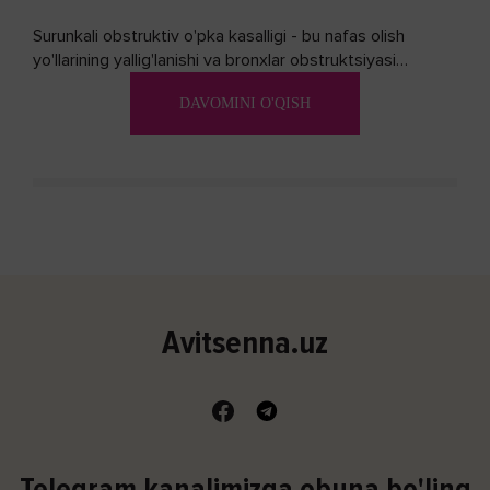
Surunkali obstruktiv o'pka kasalligi - bu nafas olish
yo'llarining yallig'lanishi va bronxlar obstruktsiyasi
(shishishi) bilan tavsiflangan...
DAVOMINI O'QISH
Avitsenna.uz
Telegram kanalimizga obuna bo'ling