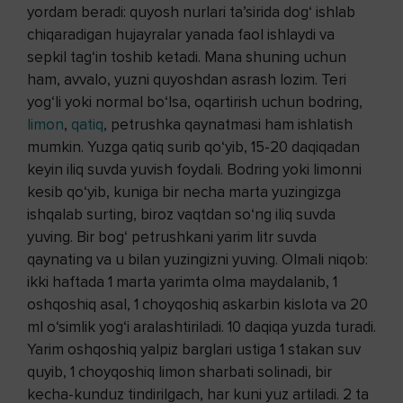
yordam beradi: quyosh nurlari ta’sirida dog‘ ishlab
chiqaradigan hujayralar yanada faol ishlaydi va
sepkil tag‘in toshib ketadi. Mana shuning uchun
ham, avvalo, yuzni quyoshdan asrash lozim. Teri
yog‘li yoki normal bo‘lsa, oqartirish uchun bodring,
limon
,
qatiq
, petrushka qaynatmasi ham ishlatish
mumkin. Yuzga qatiq surib qo‘yib, 15-20 daqiqadan
keyin iliq suvda yuvish foydali. Bodring yoki limonni
kesib qo‘yib, kuniga bir necha marta yuzingizga
ishqalab surting, biroz vaqtdan so‘ng iliq suvda
yuving. Bir bog‘ petrushkani yarim litr suvda
qaynating va u bilan yuzingizni yuving. Olmali niqob:
ikki haftada 1 marta yarimta olma maydalanib, 1
oshqoshiq asal, 1 choyqoshiq askarbin kislota va 20
ml o‘simlik yog‘i aralashtiriladi. 10 daqiqa yuzda turadi.
Yarim oshqoshiq yalpiz barglari ustiga 1 stakan suv
quyib, 1 choyqoshiq limon sharbati solinadi, bir
kecha-kunduz tindirilgach, har kuni yuz artiladi. 2 ta