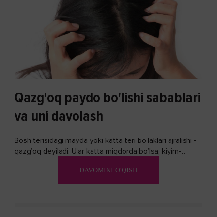
Qazg'oq paydo bo'lishi sabablari
va uni davolash
Bosh terisidagi mayda yoki katta teri bo’laklari ajralishi -
qazg’oq deyiladi. Ular katta miqdorda bo’lsa, kiyim-
kechakka tushib, yoqimsiz...
DAVOMINI O'QISH