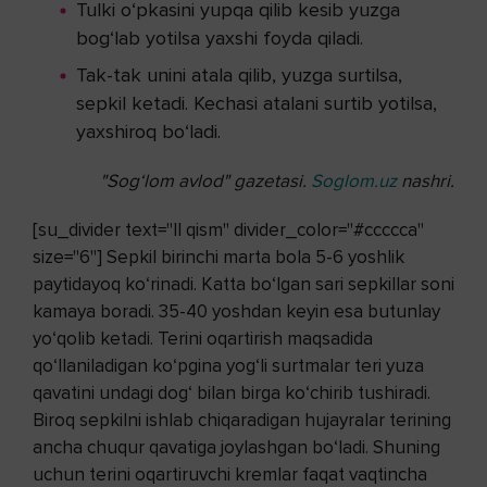
Tulki o‘pkasini yupqa qilib kesib yuzga
bog‘lab yotilsa yaxshi foyda qiladi.
Tak-tak unini atala qilib, yuzga surtilsa,
sepkil ketadi. Kechasi atalani surtib yotilsa,
yaxshiroq bo‘ladi.
"Sog‘lom avlod" gazetasi.
Soglom.uz
nashri.
[su_divider text="II qism" divider_color="#ccccca"
size="6"] Sepkil birinchi marta bola 5-6 yoshlik
paytidayoq ko‘rinadi. Katta bo‘lgan sari sepkillar soni
kamaya boradi. 35-40 yoshdan keyin esa butunlay
yo‘qolib ketadi. Terini oqartirish maqsadida
qo‘llaniladigan ko‘pgina yog‘li surtmalar teri yuza
qavatini undagi dog‘ bilan birga ko‘chirib tushiradi.
Biroq sepkilni ishlab chiqaradigan hujayralar terining
ancha chuqur qavatiga joylashgan bo‘ladi. Shuning
uchun terini oqartiruvchi kremlar faqat vaqtincha