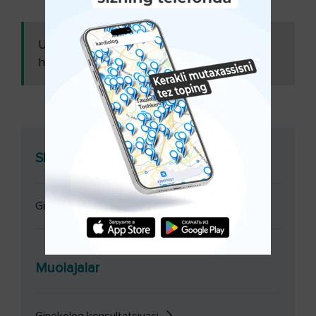
Ushbu maqolani
Skolioz bo‘lgan qiz
ham o'qing:
homilador bo‘la oladimi?
Shifokor konsultatsiyasi
Ginekolog konsultatsiyasi
Muolajalar
Ginekolog konsultatsiyasi