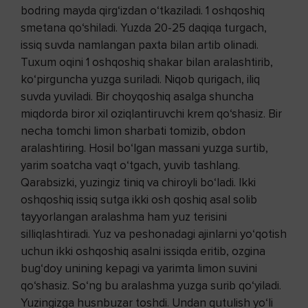
bodring mayda qirg‘izdan o‘tkaziladi. 1 oshqoshiq
smetana qo‘shiladi. Yuzda 20-25 daqiqa turgach,
issiq suvda namlangan paxta bilan artib olinadi.
Tuxum oqini 1 oshqoshiq shakar bilan aralashtirib,
ko‘pirguncha yuzga suriladi. Niqob qurigach, iliq
suvda yuviladi. Bir choyqoshiq asalga shuncha
miqdorda biror xil oziqlantiruvchi krem qo‘shasiz. Bir
necha tomchi limon sharbati tomizib, obdon
aralashtiring. Hosil bo‘lgan massani yuzga surtib,
yarim soatcha vaqt o‘tgach, yuvib tashlang.
Qarabsizki, yuzingiz tiniq va chiroyli bo‘ladi. Ikki
oshqoshiq issiq sutga ikki osh qoshiq asal solib
tayyorlangan aralashma ham yuz terisini
silliqlashtiradi. Yuz va peshonadagi ajinlarni yo‘qotish
uchun ikki oshqoshiq asalni issiqda eritib, ozgina
bug‘doy unining kepagi va yarimta limon suvini
qo‘shasiz. So‘ng bu aralashma yuzga surib qo‘yiladi.
Yuzingizga husnbuzar toshdi. Undan qutulish yo‘li