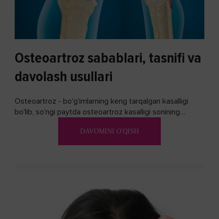
Osteoartroz sabablari, tasnifi va
davolash usullari
Osteoartroz - bo'g'imlarning keng tarqalgan kasalligi
bo'lib, so'ngi paytda osteoartroz kasalligi sonining
ko'payishi tendentsiyasi mavjud...
DAVOMINI O'QISH