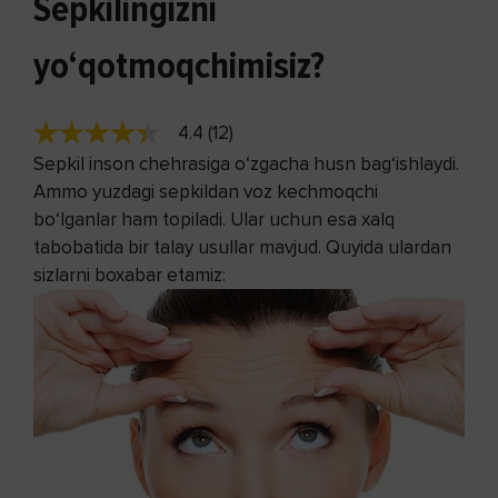
Sepkilingizni
yo‘qotmoqchimisiz?
4.4 (12)
Sepkil inson chehrasiga o‘zgacha husn bag‘ishlaydi.
Ammo yuzdagi sepkildan voz kechmoqchi
bo‘lganlar ham topiladi. Ular uchun esa xalq
tabobatida bir talay usullar mavjud. Quyida ulardan
sizlarni boxabar etamiz: