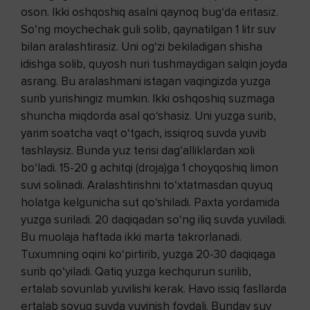
oson. Ikki oshqoshiq asalni qaynoq bug‘da eritasiz.
So‘ng moychechak guli solib, qaynatilgan 1 litr suv
bilan aralashtirasiz. Uni og‘zi bekiladigan shisha
idishga solib, quyosh nuri tushmaydigan salqin joyda
asrang. Bu aralashmani istagan vaqingizda yuzga
surib yurishingiz mumkin. Ikki oshqoshiq suzmaga
shuncha miqdorda asal qo‘shasiz. Uni yuzga surib,
yarim soatcha vaqt o‘tgach, issiqroq suvda yuvib
tashlaysiz. Bunda yuz terisi dag‘alliklardan xoli
bo‘ladi. 15-20 g achitqi (droja)ga 1 choyqoshiq limon
suvi solinadi. Aralashtirishni to‘xtatmasdan quyuq
holatga kelgunicha sut qo‘shiladi. Paxta yordamida
yuzga suriladi. 20 daqiqadan so‘ng iliq suvda yuviladi.
Bu muolaja haftada ikki marta takrorlanadi.
Tuxumning oqini ko‘pirtirib, yuzga 20-30 daqiqaga
surib qo‘yiladi. Qatiq yuzga kechqurun surilib,
ertalab sovunlab yuvilishi kerak. Havo issiq fasllarda
ertalab sovuq suvda yuvinish foydali. Bunday suv