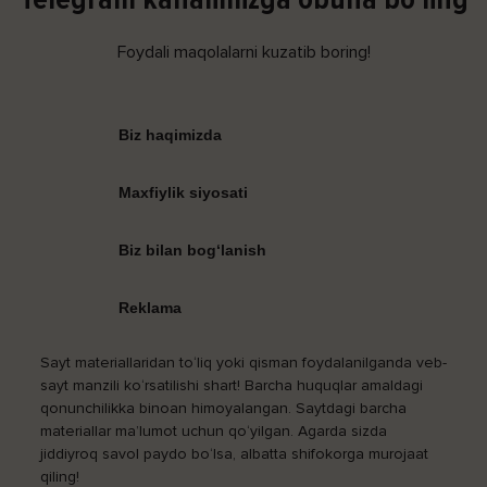
Foydali maqolalarni kuzatib boring!
Biz haqimizda
Maxfiylik siyosati
Biz bilan bog‘lanish
Reklama
Sayt materiallaridan to‘liq yoki qisman foydalanilganda veb-
sayt manzili ko‘rsatilishi shart! Barcha huquqlar amaldagi
qonunchilikka binoan himoyalangan. Saytdagi barcha
materiallar ma’lumot uchun qo‘yilgan. Agarda sizda
jiddiyroq savol paydo bo‘lsa, albatta shifokorga murojaat
qiling!