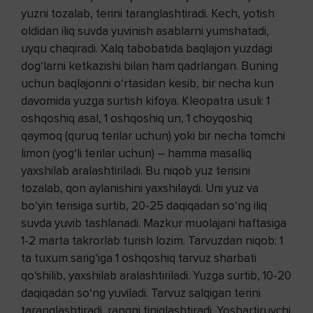
yuzni tozalab, terini taranglashtiradi. Kech, yotish
oldidan iliq suvda yuvinish asablarni yumshatadi,
uyqu chaqiradi. Xalq tabobatida baqlajon yuzdagi
dog‘larni ketkazishi bilan ham qadrlangan. Buning
uchun baqlajonni o‘rtasidan kesib, bir necha kun
davomida yuzga surtish kifoya. Kleopatra usuli: 1
oshqoshiq asal, 1 oshqoshiq un, 1 choyqoshiq
qaymoq (quruq terilar uchun) yoki bir necha tomchi
limon (yog‘li terilar uchun) – hamma masalliq
yaxshilab aralashtiriladi. Bu niqob yuz terisini
tozalab, qon aylanishini yaxshilaydi. Uni yuz va
bo‘yin terisiga surtib, 20-25 daqiqadan so‘ng iliq
suvda yuvib tashlanadi. Mazkur muolajani haftasiga
1-2 marta takrorlab turish lozim. Tarvuzdan niqob: 1
ta tuxum sarig‘iga 1 oshqoshiq tarvuz sharbati
qo‘shilib, yaxshilab aralashtiriladi. Yuzga surtib, 10-20
daqiqadan so‘ng yuviladi. Tarvuz salqigan terini
taranglashtiradi, rangni tiniqlashtiradi. Yoshartiruvchi