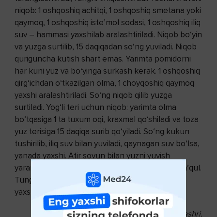
niqob: 1 oshqoshiq achitqi, 1 oshqoshiq smetana yoki
qaymoq, 1 oshqoshiq iste’mol sodasi, 1 oshqoshiq iliq
suv – hammasi yaxshilab aralashtiriladi. Niqob bo‘yin
va yuzga surtilib, 15 daqiqadan so‘ng yuviladi. Niqob
quriguncha kutish shart emas. Yarimta pomidorni
har kuni yuz va bo‘yinga surkash kerak. 1 oshqoshiq
qirg‘ichdan o‘tkazilgan olma, 1 choyqoshiq qaymoq
yaxshi aralashtiriladi. So‘ng niqob qilib yuzga
surtiladi. Yog‘li teri uchun niqob: yarimta olma
bo‘tqasiga 1 ta tuxum oqi, kraxmal qo‘shiladi va toza
yuz terisiga 15 daqiqa surib qo‘yiladi. So‘ng kukun
tushirilib, iliq suv bilan yuviladi, qaynagan suv bo‘lsa,
yanada yaxshi. Atir sovun bilan yuzni yuvish
yaramaydi. Kechqurun esa choy bilan artgan ma’qul.
Tungi kremlarni kechqurun 10-15 daqiqa surgan
yaxshiroq. Qog‘oz salfetka shimdirish kerak.
Zuhra Hamdamova.
Tib.islom.uz nashri.