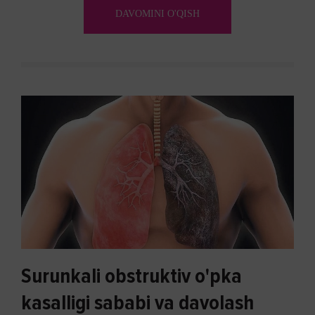
aylanadi. Ushbu noxush alomatlardan xalos bo'lishning
DAVOMINI O'QISH
biron bir usuli bormi?
Surunkali obstruktiv o'pka
kasalligi sababi va davolash