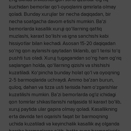
kuchidan bemorlar qo‘l-oyoqlarini qimirlata olmay
qoladi. Bunday xurujlar bir necha daqiqadan, bir
necha soatgacha davom etishi mumkin. Ba’zi
bemorlarda kasallik xuruji qo‘llarning qattiq
muzlashi, karaxt bo‘lishi va igna sanchishi kabi
hissiyotlar bilan kechadi. Asosan 15-20 daqiqadan
so‘ng qon aylanishi qaytadan tiklanib, qo‘l terisi to‘q
pushti tus oladi. Xuruj tugaganidan so‘ng ham og‘riq
saqlangan holda, qo‘llarning qizishi va shishishi
kuzatiladi. Ko‘pincha bunday holat qo‘l va oyoqning
2-5 barmoqlarida uchraydi. Ammo ba’zan burun,
quloq, dahan va tizza usti terisida ham o‘zgarishlar
kuzatilishi mumkin. Ba’zi bemorlarda og‘iz ichidagi
qon tomirlar shikastlanishi natijasida til karaxt bo‘lib,
xuruj paytida ular gapira olmay qoladi. Kasallikning
erta davrida teri oqarishi faqat bir barmoqning
uchida kuzatiladi va keyinchalik kasallik avj olganda