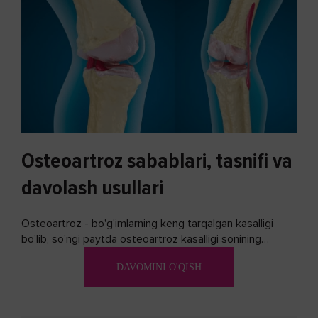
Osteoartroz sabablari, tasnifi va
davolash usullari
Osteoartroz - bo'g'imlarning keng tarqalgan kasalligi
bo'lib, so'ngi paytda osteoartroz kasalligi sonining
ko'payishi tendentsiyasi mavjud...
DAVOMINI O'QISH