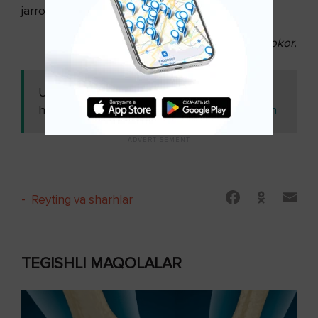
jarrohiga ko‘rininglar. Salomat bo‘ling!
©
Javlon Abdullayev, shifokor.
Ushbu maqolani
Ataksiya - tik tura
ham o'qing:
olmasdan chayqalib yurish
-
Reyting va sharhlar
TEGISHLI MAQOLALAR