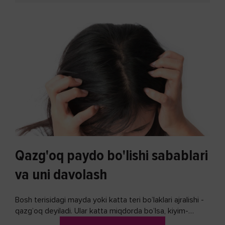
Qazg'oq paydo bo'lishi sabablari
va uni davolash
Bosh terisidagi mayda yoki katta teri bo’laklari ajralishi -
qazg’oq deyiladi. Ular katta miqdorda bo’lsa, kiyim-
kechakka tushib, yoqimsiz...