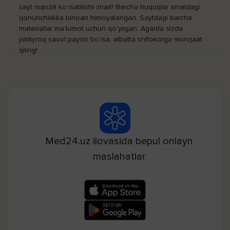
sayt manzili ko‘rsatilishi shart! Barcha huquqlar amaldagi
qonunchilikka binoan himoyalangan. Saytdagi barcha
materiallar ma’lumot uchun qo‘yilgan. Agarda sizda
jiddiyroq savol paydo bo‘lsa, albatta shifokorga murojaat
qiling!
Med24.uz ilovasida bepul onlayn
maslahatlar