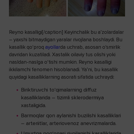
Reyno kasalligi[/caption] Keyinchalik bu a’zolardalar
– yaxshi bitmaydigan yaralar rivojlana boshlaydi. Bu
kasallik qo‘proq
ayollar
da uchrab, asosan o‘smirlik
davridan kuzatiladi. Xastalik oilaviy tus olishi yoki
nasldan-naslga o‘tishi mumkin. Reyno kasalligi
ikkilamchi fenomen hisoblanadi. Ya’ni, bu kasallik
quyidagi kasalliklarning asorati sifatida uchraydi:
Biriktiruvchi to‘qimalarning diffuz
kasalliklarida – tizimli sklerodermiya
xastaligida.
Barmoqlar qon aylanishi buzilishi kasalliklari
– arteriitlar, arteriovenoz anevrizmalarda.
Umurtqa pog‘onasi rivojlanishi kasalliklarida