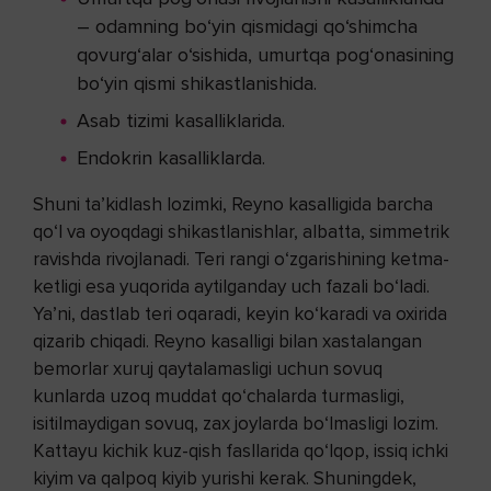
– odamning bo‘yin qismidagi qo‘shimcha
qovurg‘alar o‘sishida, umurtqa pog‘onasining
bo‘yin qismi shikastlanishida.
Asab tizimi kasalliklarida.
Endokrin kasalliklarda.
Shuni ta’kidlash lozimki, Reyno kasalligida barcha
qo‘l va oyoqdagi shikastlanishlar, albatta, simmetrik
ravishda rivojlanadi. Teri rangi o‘zgarishining ketma-
ketligi esa yuqorida aytilganday uch fazali bo‘ladi.
Ya’ni, dastlab teri oqaradi, keyin ko‘karadi va oxirida
qizarib chiqadi. Reyno kasalligi bilan xastalangan
bemorlar xuruj qaytalamasligi uchun sovuq
kunlarda uzoq muddat qo‘chalarda turmasligi,
isitilmaydigan sovuq, zax joylarda bo‘lmasligi lozim.
Kattayu kichik kuz-qish fasllarida qo‘lqop, issiq ichki
kiyim va qalpoq kiyib yurishi kerak. Shuningdek,