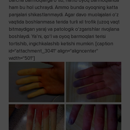
barcha barmoqlarga o‘tib, hatto oyoq barmoqlarida
ham bu hol uchraydi. Ammo bunda oyoqning katta
panjalari shikastlanmaydi. Agar davo muolajalari o‘z
vaqtida bosh­lanmasa terida turli xil trofik (uzoq vaqt
bitmaydigan yara) va patologik o‘zgarishlar rivojlana
boshlaydi. Ya’ni, qo‘l va oyoq barmoqlari terisi
tortishib, ingichkalashib ketishi mumkin. [caption
id="attachment_3041" align="aligncenter"
width="501"]