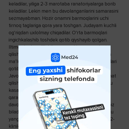
keladilar, yiliga 2-3 marotaba ranatoriyalarga borib
keladilar. Lekin men bu davolanganlarini samarasini
sezmayabman. Hozir onamni barmoqlarini uchi
tirnoq taglariga qora yara toshgan. Judayam kuchli
og‘riqdan uxlolmay chiqadilar. O‘rta barmoqlari
ingichkalashib toshdek qotib qiyshayib qolgan.
Iltimos bu kasallik bilan aynan kimga murojaat
qilishimiz kerak? To‘liq davosi bormi? Shu haqida
ma’lumot bering iltimos. Onajonimni qolgan qo‘llari
qotib qolmasdan asrab qolishni iloji bormi?
Javobingiz judayam muhim. Aynan kimga murojaat
qilishimiz kerak?
Javob:
Reyno kasalligi davosi bu
kasallikni darajasiga bog‘liq. Yozganingizga
qaraganda, onangizda 3 darajasi — bu darajada
davolash ancha mushkul. Respublika bo‘yicha biz
biladigan yaxshi davolaydigan tibbiy muassasa bu
yangi ToshMI — Toshkent tibbiyot akademiyasi 2-
klinikasi qon-tomir jarrohligi bo‘limi. Qon-tomir