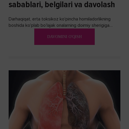
sabablari, belgilari va davolash
Darhaqiqat, erta toksikoz ko'pincha homiladorlikning
boshida ko'plab bo’lajak onalarning doimiy sherigiga
aylanadi. Ushbu noxush alomatlardan xalos bo'lishning
DAVOMINI O'QISH
biron bir usuli bormi?