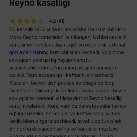
Reyno kasalligi
4.2 (41)
Bu kasallik 1862 yilda ilk marotaba fransuz shifokori
Moris Reyno tomonidan ta’riflangan. Ushbu xastalik
xurujsimon rivojlanadigan, qo‘l va oyoqlarda arterial
qon aylanishi
ning buzilishi bilan kechadi. Ko‘pincha
sovuqdan yoki qattiq hayajonlanish,
asabiylashishdan so‘ng uning belgilari namoyon
bo‘ladi. Dard asosan qo‘l kaftlarini shikastlaydi.
Masalan, bemor qish paytida ko‘chaga qo‘lqop
kiymasdan chiqsa yoki qo‘llarini sovuq suvda chaysa,
sovuq biror narsani ushlasa darhol Reyno kasalligi
xuruji rivojlanadi. Xuruj vaqtida paresteziyalar (terida
og‘riq) kuzatilib, barmoqlar va kaftlar rangi ketma-
ketlik bilan o‘zgara boshlaydi, avval u oq tus oladi.
Bir necha daqiqadan so‘ng ko‘karadi va muzlaydi.
Eng oxirida shikastlangan soha qizaradi. Og‘riq