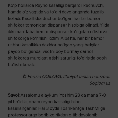
Ko‘p hollarda Reyno kasalligi barqaror kechuvchi,
hamda o‘z vaqtida va to‘g‘ri davolanganda tuzalib
ketadi. Kasallikka duchor bo‘lgan har bir bemor
shifokor tomonidan dispanser hisobiga olinadi. Yilda
ikki marotaba bemor dispanser ko‘rigidan o‘tishi va
shifokorga ko‘rinishi lozim. Albatta, har bir bemor
ushbu kasallikka daxldor bo‘lgan yangi belgilar
paydo bo‘lganda, vaqtni boy bermay darhol
shifokorga murojaat etishi zarurligi to‘g‘risida ogoh
bo‘lishi kerak.
©
Feruza OQILOVA, tibbiyot fanlari nomzodi.
Soglom.uz
Savol:
Assalomu alaykum. Yoshim 28 da mana 7-8
yil bo‘ldiki, onam reyno kassaligi bilan
kasallanganlar. Har 3 oyda Toshkentga TashMI ga
professorlarga borib ko‘rikdan o‘tib davolanib