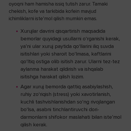
oyoqni ham hamisha issiq tutish zarur. Tamaki
chekish, kofe va tarkibida kofein mavjud
ichimliklarni iste’mol qilish mumkin emas.
Xurujlar davrini qisqartirish maqsadida
bemorlar quyidagi usullarni o‘rganishi kerak,
ya’ni ular xuruj paytida qo‘llarini iliq suvda
isitishlari yoki sharoit bo‘lmasa, kaftlarini
qo‘ltiq ostiga olib isitish zarur. Ularni tez-tez
aylanma harakat qildirish va ishqalab
isitishga harakat qilish lozim.
Agar xuruj bemorda qattiq asabiylashish,
ruhiy zo‘riqish (stress) yoki xavotirlanish,
kuchli tashvishlanishdan so‘ng rivojlangan
bo‘lsa, asabni tinchlantiruvchi dori-
darmonlarni shifokor maslahati bilan iste’mol
qilish kerak.