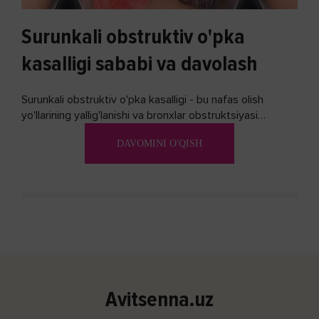
Surunkali obstruktiv o'pka
kasalligi sababi va davolash
Surunkali obstruktiv o'pka kasalligi - bu nafas olish
yo'llarining yallig'lanishi va bronxlar obstruktsiyasi
(shishishi) bilan tavsiflangan...
DAVOMINI O'QISH
Avitsenna.uz