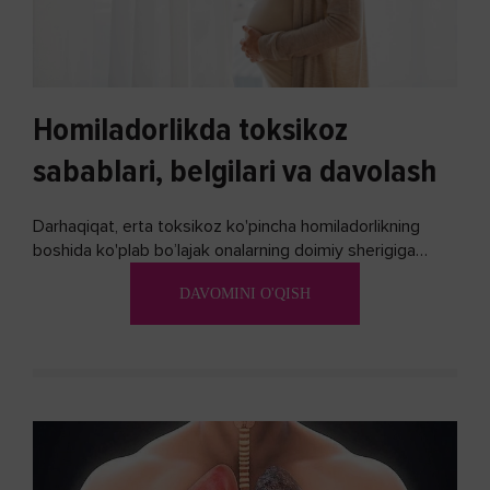
Homiladorlikda toksikoz
sabablari, belgilari va davolash
Darhaqiqat, erta toksikoz ko'pincha homiladorlikning
boshida ko'plab bo’lajak onalarning doimiy sherigiga
aylanadi. Ushbu noxush alomatlardan xalos bo'lishning
DAVOMINI O'QISH
biron bir usuli bormi?