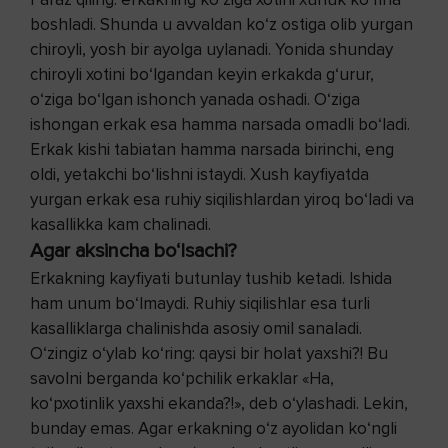
boshladi. Shunda u avvaldan ko‘z ostiga olib yurgan
chiroyli, yosh bir ayolga uylanadi. Yonida shunday
chiroyli xotini bo‘lgandan keyin erkakda g‘urur,
o‘ziga bo‘lgan ishonch yanada oshadi. O‘ziga
ishongan erkak esa hamma narsada omadli bo‘ladi.
Erkak kishi tabiatan hamma narsada birinchi, eng
oldi, yetakchi bo‘lishni istaydi. Xush kayfiyatda
yurgan erkak esa ruhiy siqilishlardan yiroq bo‘ladi va
kasallikka kam chalinadi.
Agar aksincha bo‘lsachi?
Erkakning kayfiyati butunlay tushib ketadi. Ishida
ham unum bo‘lmaydi. Ruhiy siqilishlar esa turli
kasalliklarga chalinishda asosiy omil sanaladi.
O‘zingiz o‘ylab ko‘ring: qaysi bir holat yaxshi?! Bu
savolni berganda ko‘pchilik erkaklar «Ha,
ko‘pxotinlik yaxshi ekanda?!», deb o‘ylashadi. Lekin,
bunday emas. Agar erkakning o‘z ayolidan ko‘ngli