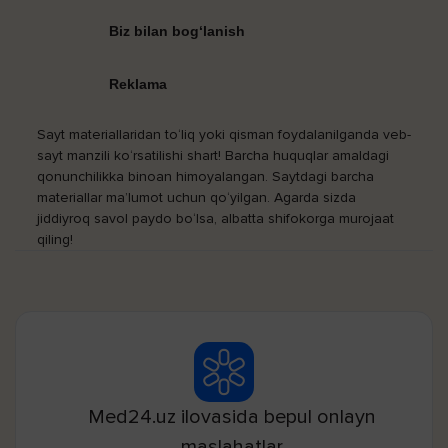
Biz bilan bog‘lanish
Reklama
Sayt materiallaridan to‘liq yoki qisman foydalanilganda veb-
sayt manzili ko‘rsatilishi shart! Barcha huquqlar amaldagi
qonunchilikka binoan himoyalangan. Saytdagi barcha
materiallar ma’lumot uchun qo‘yilgan. Agarda sizda
jiddiyroq savol paydo bo‘lsa, albatta shifokorga murojaat
qiling!
Med24.uz ilovasida bepul onlayn
maslahatlar