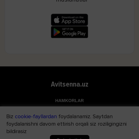
Avitsenna.uz
HAMKORLAR
Top.uz
Biz
cookie-fayllardan
foydalanamiz. Saytdan
Apteka.uz
foydalanishni davom ettirish orqali siz roziligingizni
Med24.uz
bildirasiz