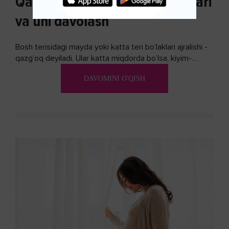
Qazg'oq paydo bo'lishi sabablari
va uni davolash
Bosh terisidagi mayda yoki katta teri bo’laklari ajralishi -
qazg’oq deyiladi. Ular katta miqdorda bo’lsa, kiyim-
kechakka tushib, yoqimsiz...
DAVOMINI O'QISH