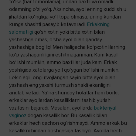
to‘lsa (har tomonlama), undan baxtli va omadli
odamning o‘zi yo‘q. Aksincha, ayol erining xuddi sh u
jihatdan ko‘ngliga yo‘l topa olmasa, uning kundan
kunga shashti pasayib ketaveradi.
Erkakning
salomatligi
qo‘sh xotin yoki bitta xotin bilan
yashashga emas, o‘sha ayol bilan qanday
yashashiga bog‘liq! Men haligacha ko‘pxotinlilarning
ko‘p yashaganliligini eshitmaganman. Kam kasal
bo‘lishi mumkin, ammo baxtlilar juda kam. Erkak
yoshligida xatolarga yo‘l qo‘ygan bo‘lishi mumkin.
Lekin aqli, ongi rivojlangan sayin bitta ayol bilan
yashash eng yaxshi turmush shakli ekanligini
anglab yetadi. Ya’na shunday holatlar ham borki,
erkaklar ayollardan kasalliklarni tashib yurish
vazifasini bajaradi. Masalan, ayollarda
bakteriyal
vaginoz
degan kasallik bor. Bu kasallik bilan
erkaklar hech qachon og‘rishmaydi. Ammo erkak bu
kasallikni biridan boshqasiga tashiydi. Ayolda hech