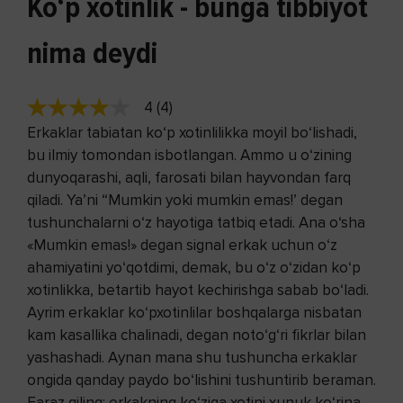
Ko‘p xotinlik - bunga tibbiyot
nima deydi
4 (4)
Erkaklar tabiatan ko‘p xotinlilikka moyil bo‘lishadi,
bu ilmiy tomondan isbotlangan. Ammo u o‘zining
dunyoqarashi, aqli, farosati bilan hayvondan farq
qiladi. Ya’ni “Mumkin yoki mumkin emas!’ degan
tushunchalarni o‘z hayotiga tatbiq etadi. Ana o‘sha
«Mumkin emas!» degan signal erkak uchun o‘z
ahamiyatini yo‘qotdimi, demak, bu o‘z o‘zidan ko‘p
xotinlikka, betartib hayot kechirishga sabab bo‘ladi.
Ayrim erkaklar ko‘pxotinlilar boshqalarga nisbatan
kam kasallika chalinadi, degan noto‘g‘ri fikrlar bilan
yashashadi. Aynan mana shu tushuncha erkaklar
ongida qanday paydo bo‘lishini tushuntirib beraman.
Faraz qiling: erkakning ko‘ziga xotini xunuk ko‘rina