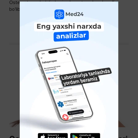
Osteoartroz - bo'g'imlarning keng tarqalgan kasalligi
bo'lib, so'ngi paytda osteoartroz kasalligi sonining
ko'payishi tendentsiyasi mavjud...
DAVOMINI O'QISH