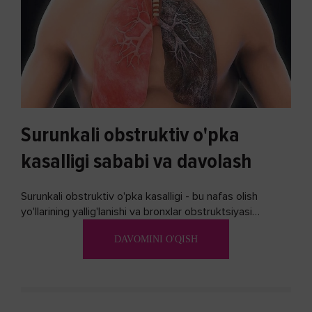
Surunkali obstruktiv o'pka
kasalligi sababi va davolash
Surunkali obstruktiv o'pka kasalligi - bu nafas olish
yo'llarining yallig'lanishi va bronxlar obstruktsiyasi
(shishishi) bilan tavsiflangan...
DAVOMINI O'QISH