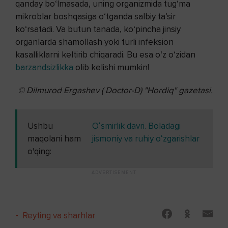
qanday bo‘lmasada, uning organizmida tug‘ma
mikroblar boshqasiga o‘tganda salbiy ta’sir
ko‘rsatadi. Va butun tanada, ko‘pincha jinsiy
organlarda shamollash yoki turli infeksion
kasalliklarni keltirib chiqaradi. Bu esa o‘z o‘zidan
barzandsizlikka
olib kelishi mumkin!
© Dilmurod Ergashev ( Doctor-D)
"Hordiq" gazetasi.
Ushbu
Oʻsmirlik davri. Boladagi
maqolani ham
jismoniy va ruhiy oʻzgarishlar
o'qing:
-
Reyting va sharhlar