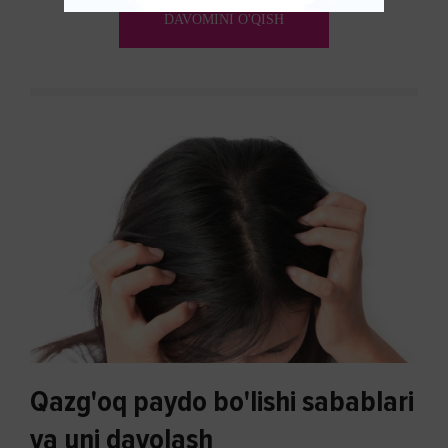
ko'payishi tendentsiyasi mavjud...
DAVOMINI O'QISH
Qazg'oq paydo bo'lishi sabablari
va uni davolash