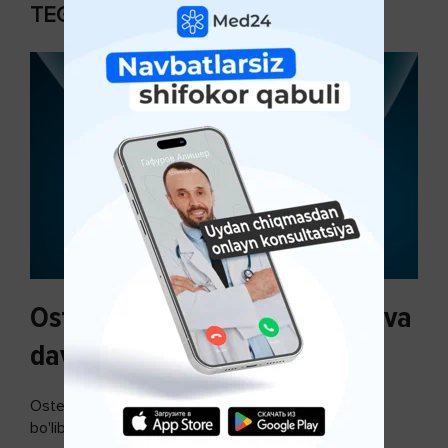
TEGISHLI MAQOLALAR
Osteoartroz sabablari, tasnifi va
davolash usullari
Osteoartroz - bo'g'imlarning keng tarqalgan kasalligi
bo'lib, so'ngi paytda osteoartroz kasalligi sonining