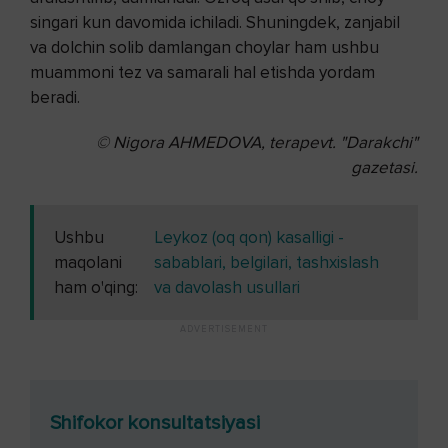
singari kun davomida ichiladi. Shuningdek, zanjabil
va dolchin solib damlangan choylar ham ushbu
muammoni tez va samarali hal etishda yordam
beradi.
© Nigora AHMЕDOVA, terapevt. "Darakchi"
gazetasi.
Ushbu
Leykoz (oq qon) kasalligi -
maqolani
sabablari, belgilari, tashxislash
ham o'qing:
va davolash usullari
Shifokor konsultatsiyasi