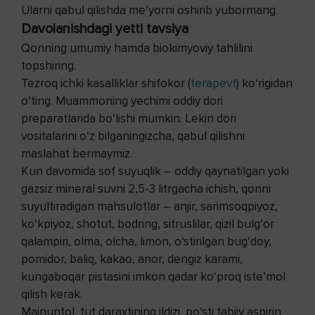
Ularni qabul qilishda me’yorni oshirib yubormang.
Davolanishdagi yetti tavsiya
Qonning umumiy hamda biokimyoviy tahlilini
topshiring.
Tezroq ichki kasalliklar shifokor (
terapevt
) ko‘rigidan
o‘ting. Muammoning yechimi oddiy dori
preparatlarida bo‘lishi mumkin. Lekin dori
vositalarini o‘z bilganingizcha, qabul qilishni
maslahat bermaymiz.
Kun davomida sof suyuqlik – oddiy qaynatilgan yoki
gazsiz mineral suvni 2,5-3 litrgacha ichish, qonni
suyultiradigan mahsulotlar – anjir, sarimsoqpiyoz,
ko‘kpiyoz, shotut, bodring, sitruslilar, qizil bulg‘or
qalampiri, olma, olcha, limon, o‘stirilgan bug‘doy,
pomidor, baliq, kakao, anor, dengiz karami,
kungaboqar pistasini imkon qadar ko‘proq iste’mol
qilish kerak.
Majnuntol, tut daraxtining ildizi, po‘sti tabiiy aspirin