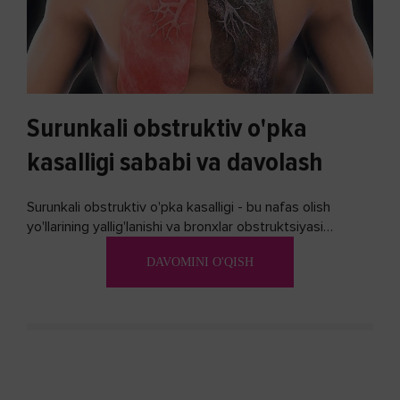
Surunkali obstruktiv o'pka
kasalligi sababi va davolash
Surunkali obstruktiv o'pka kasalligi - bu nafas olish
yo'llarining yallig'lanishi va bronxlar obstruktsiyasi
(shishishi) bilan tavsiflangan...
DAVOMINI O'QISH