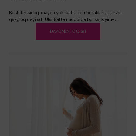
Bosh terisidagi mayda yoki katta teri bo’laklari ajralishi -
qazg’oq deyiladi. Ular katta miqdorda bo’lsa, kiyim-
kechakka tushib, yoqimsiz...
DAVOMINI O'QISH