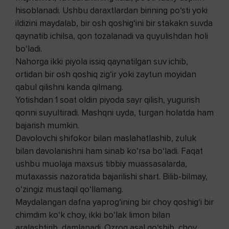
hisoblanadi. Ushbu daraxtlardan birining po‘sti yoki
ildizini maydalab, bir osh qoshig‘ini bir stakakn suvda
qaynatib ichilsa, qon tozalanadi va quyulishdan holi
bo‘ladi.
Nahorga ikki piyola issiq qaynatilgan suv ichib,
ortidan bir osh qoshiq zig‘ir yoki zaytun moyidan
qabul qilishni kanda qilmang.
Yotishdan 1 soat oldin piyoda sayr qilish, yugurish
qonni suyultiradi. Mashqni uyda, turgan holatda ham
bajarish mumkin.
Davolovchi shifokor bilan maslahatlashib, zuluk
bilan davolanishni ham sinab ko‘rsa bo‘ladi. Faqat
ushbu muolaja maxsus tibbiy muassasalarda,
mutaxassis nazoratida bajarilishi shart. Bilib-bilmay,
o‘zingiz mustaqil qo‘llamang.
Maydalangan dafna yaprog‘ining bir choy qoshig‘i bir
chimdim ko‘k choy, ikki bo‘lak limon bilan
aralashtirib, damlanadi. Ozroq asal qo‘shib, choy