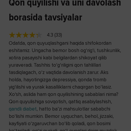
Qon quyilishi va uni davolash
borasida tavsiyalar
4.3 (33)
Odatda, qon quyuqlashgani haqida shifokordan
eshitamiz. Ungacha bemor bosh og‘rig‘i, tushkunlik,
xotira pasayishi kabi belgilardan shikoyat qilib
yuraveradi. Tashhis to‘g‘riligini qon tahlillari
tasdiqlagach, o‘z vaqtida davolanish zarur. Aks
holda, hayotingizga depressiya, qonda tromb
yig‘ilishi va yurak kasalliklarni chaqirgan bo‘lasiz.
Xo‘sh, aslida ham qon quyilishining sabablari nima?
Qon quyulishiga sovqotish, qattiq asabiylashish,
qandli diabet
, hatto ba’zi mahsulotlar sababchi
bo‘lishi mumkin. Bemor uyquchan, behol, jizzaki,
kayfiyati o‘zgaruvchan bo‘lib qoladi, qon bosimi
ko‘tariladi, og‘zi quriydi, qo‘l-oyoqlari doim muzdek