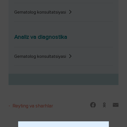
Gematolog konsultatsiyasi
Analiz va diagnostika
Gematolog konsultatsiyasi
-
Reyting va sharhlar