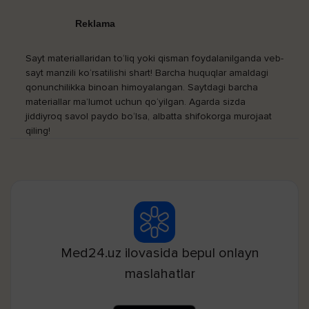
Reklama
Sayt materiallaridan to‘liq yoki qisman foydalanilganda veb-
sayt manzili ko‘rsatilishi shart! Barcha huquqlar amaldagi
qonunchilikka binoan himoyalangan. Saytdagi barcha
materiallar ma’lumot uchun qo‘yilgan. Agarda sizda
jiddiyroq savol paydo bo‘lsa, albatta shifokorga murojaat
qiling!
Med24.uz ilovasida bepul onlayn
maslahatlar