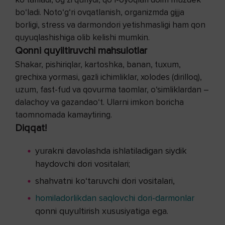
bo‘ladi. Noto‘g‘ri ovqatlanish, organizmda gijja
borligi, stress va darmondori yetishmasligi ham qon
quyuqlashishiga olib kelishi mumkin.
Qonni quyiltiruvchi mahsulotlar
Shakar, pishiriqlar, kartoshka, banan, tuxum,
grechixa yormasi, gazli ichimliklar, xolodes (dirilloq),
uzum, fast-fud va qovurma taomlar, o‘simliklardan –
dalachoy va gazandao‘t. Ularni imkon boricha
taomnomada kamaytiring.
Diqqat!
yurakni davolashda ishlatiladigan siydik
haydovchi dori vositalari;
shahvatni ko‘taruvchi dori vositalari,
homiladorlikdan saqlovchi dori-darmonlar
qonni quyultirish xususiyatiga ega.