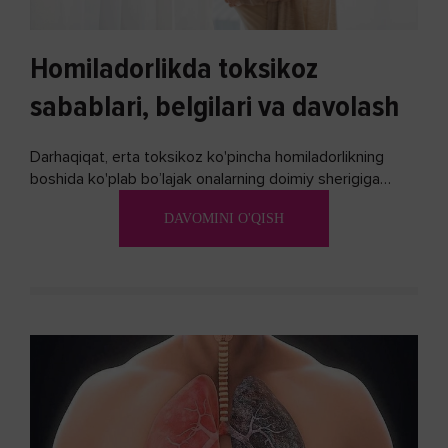
Homiladorlikda toksikoz
sabablari, belgilari va davolash
Darhaqiqat, erta toksikoz ko'pincha homiladorlikning
boshida ko'plab bo’lajak onalarning doimiy sherigiga
aylanadi. Ushbu noxush alomatlardan xalos bo'lishning
DAVOMINI O'QISH
biron bir usuli bormi?