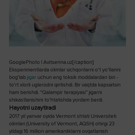
GooglePhoto | Avitsenna.uz[/caption]
Eksperimentlarda olimlar sichqonlarni o‘t yo‘llarini
bog‘lab
jigar
uchun eng toksik moddalardan biri -
to‘rt xlorli uglerodni qiritishdi. Bir vaqtda kapsaitsin
ham berishdi. “Qalampir terapiyasi” jigarni
shikastlanishini to‘htatishda yordam berdi.
Hayotni uzaytiradi
2017 yil yanvar oyida Vermont shtati Universiteti
olimlari (University of Vermont, AQSH) ohirgi 23
yildagi 16 million amerikanliklarni ovqatlanish