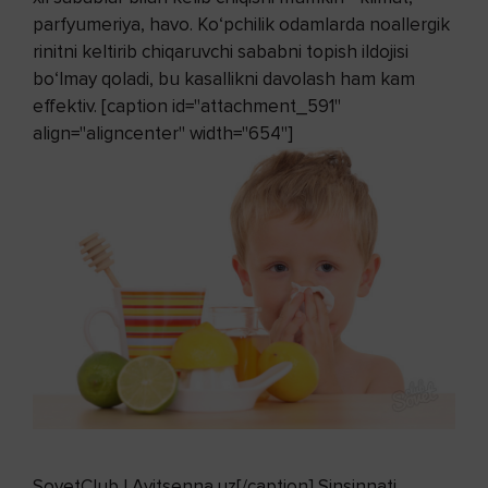
parfyumeriya, havo. Ko‘pchilik odamlarda noallergik
rinitni keltirib chiqaruvchi sababni topish ildojisi
bo‘lmay qoladi, bu kasallikni davolash ham kam
effektiv. [caption id="attachment_591"
align="aligncenter" width="654"]
SovetClub | Avitsenna.uz[/caption] Sinsinnati