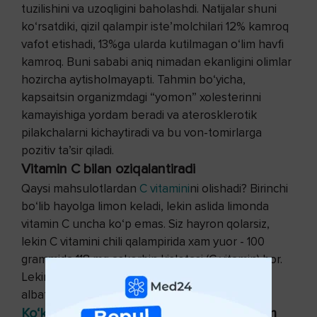
tuzilishini va uzoqligini baholashdi. Natijalar shuni
ko‘rsatdiki, qizil qalampir iste’molchilari 12% kamroq
vafot etishadi, 13%ga ularda kutilmagan o‘lim havfi
kamroq. Buni sababi aniq nimadan ekanligini olimlar
hozircha aytisholmayapti. Tahmin bo‘yicha,
kapsaitsin organizmdagi “yomon” xolesterinni
kamayishiga yordam beradi va aterosklerotik
pilakchalarni kichaytiradi va bu von-tomirlarga
pozitiv ta’sir qiladi.
Vitamin C bilan oziqalantiradi
Qaysi mahsulotlardan
C vitamini
ni olishadi? Birinchi
bo‘lib hayolga limon keladi, lekin aslida limonda
vitamin C uncha ko‘p emas. Siz hayron qolarsiz,
lekin C vitamini chili qalampirida xam yuor - 100
grammida 118 mg askorbin kislotasi (C vitamin) bor.
Lekin, ko‘p miqdorda achchiq qalampirni yeyish,
albatta, juda mushkul.
Ko‘krak bezi saratoni
ni davolashga yordam