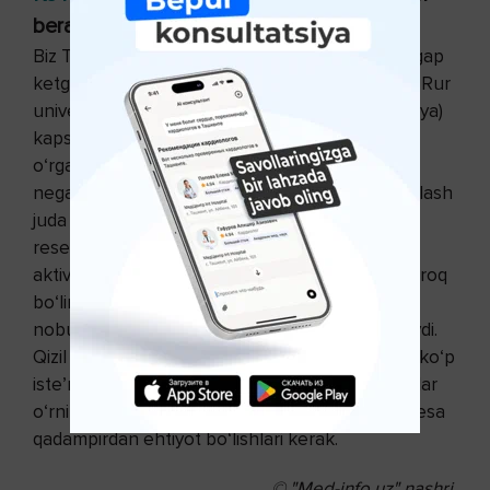
beradi
Biz TRPV1 reseptorini ichak saratoni
to‘g‘risida gap
ketganida aytib o‘tgan edik. 2016 yili Boxumdagi Rur
universiteti (Ruhr-Universität Bochum, Germaniya)
kapsaitsinning ko‘krak bezi saratonidagi rolini
o‘rganib chiqishdi.
Eksperiment uchun uchta
negativ o‘smalar turi tanlangan edi - ularni davolash
juda qiyin va prognozi yomon. Olimlar TRPV1
reseptorni kapsaitsin yordamida 9 holatda
aktivlashtirishdi. Natijada o‘sma hujayralari sekinroq
bo‘lina boshlashdi, ximiodorilar ta’sirida ko‘proq
nobud bo‘lishdi, metastazlash hususiyati kamaydi.
Qizil qalampir ko‘p holatldarda foydali, lekin uni ko‘p
iste’mol qilisham yaxshi emas.
Kasalliklarda
dorilar
o‘rnini bosa olmaydi. Oshqozini xasta bemorlar esa
qadampirdan ehtiyot bo‘lishlari kerak.
© "Med-info.uz" nashri.