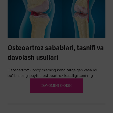
Osteoartroz sabablari, tasnifi va
davolash usullari
Osteoartroz - bo'g'imlarning keng tarqalgan kasalligi
bo'lib, so'ngi paytda osteoartroz kasalligi sonining
ko'payishi tendentsiyasi mavjud...
DAVOMINI O'QISH