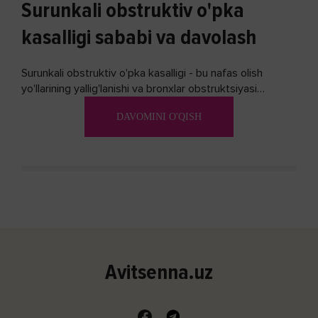
Surunkali obstruktiv o'pka
kasalligi sababi va davolash
Surunkali obstruktiv o'pka kasalligi - bu nafas olish
yo'llarining yallig'lanishi va bronxlar obstruktsiyasi
(shishishi) bilan tavsiflangan...
DAVOMINI O'QISH
Avitsenna.uz