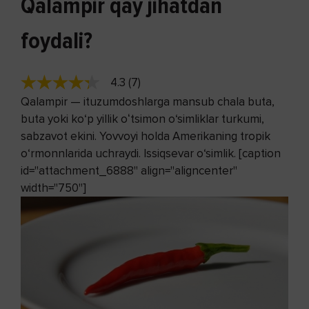
Qalampir qay jihatdan
foydali?
4.3 (7)
Qalampir — ituzumdoshlarga mansub chala buta,
buta yoki ko‘p yillik oʻtsimon o‘simliklar turkumi,
sabzavot ekini. Yovvoyi holda Amerikaning tropik
o‘rmonnlarida uchraydi. Issiqsevar o‘simlik. [caption
id="attachment_6888" align="aligncenter"
width="750"]