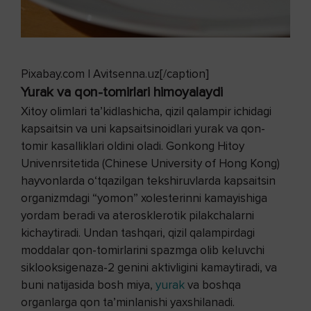
Pixabay.com | Avitsenna.uz[/caption]
Yurak va qon-tomirlari himoyalaydi
Xitoy olimlari ta’kidlashicha, qizil qalampir ichidagi
kapsaitsin va uni kapsaitsinoidlari yurak va qon-
tomir kasalliklari oldini oladi. Gonkong Hitoy
Univenrsitetida (Chinese University of Hong Kong)
hayvonlarda o‘tqazilgan tekshiruvlarda kapsaitsin
organizmdagi “yomon” xolesterinni kamayishiga
yordam beradi va aterosklerotik pilakchalarni
kichaytiradi. Undan tashqari, qizil qalampirdagi
moddalar qon-tomirlarini spazmga olib keluvchi
siklooksigenaza-2 genini aktivligini kamaytiradi, va
buni natijasida bosh miya,
yurak
va boshqa
organlarga qon ta’minlanishi yaxshilanadi.