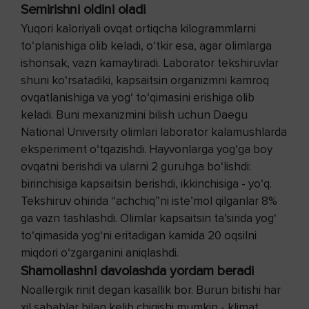
Semirishni oldini oladi
Yuqori kaloriyali ovqat ortiqcha kilogrammlarni
to‘planishiga olib keladi, o‘tkir esa, agar olimlarga
ishonsak, vazn kamaytiradi. Laborator tekshiruvlar
shuni ko‘rsatadiki, kapsaitsin organizmni kamroq
ovqatlanishiga va yog‘ to‘qimasini erishiga olib
keladi. Buni mexanizmini bilish uchun Daegu
National University olimlari laborator kalamushlarda
eksperiment o‘tqazishdi. Hayvonlarga yog‘ga boy
ovqatni berishdi va ularni 2 guruhga bo‘lishdi:
birinchisiga kapsaitsin berishdi, ikkinchisiga - yo‘q.
Tekshiruv ohirida “achchiq”ni iste’mol qilganlar 8%
ga vazn tashlashdi. Olimlar kapsaitsin ta’sirida yog‘
to‘qimasida yog‘ni eritadigan kamida 20 oqsilni
miqdori o‘zgarganini aniqlashdi.
Shamollashni davolashda yordam beradi
Noallergik rinit degan kasallik bor. Burun bitishi har
xil sabablar bilan kelib chiqishi mumkin - klimat,