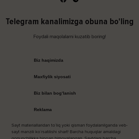
Telegram kanalimizga obuna bo'ling
Foydali maqolalarni kuzatib boring!
Biz haqimizda
Maxfiylik siyosati
Biz bilan bog‘lanish
Reklama
Sayt materiallaridan to‘liq yoki qisman foydalanilganda veb-
sayt manzili ko‘rsatilishi shart! Barcha huquqlar amaldagi
qonunchilikka binoan himoyalangan. Saytdagi barcha