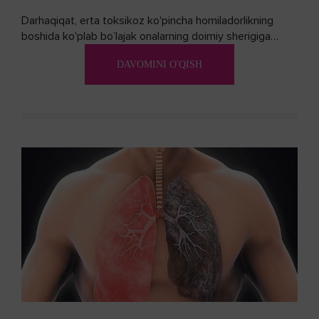
Darhaqiqat, erta toksikoz ko'pincha homiladorlikning
boshida ko'plab bo’lajak onalarning doimiy sherigiga
aylanadi. Ushbu noxush alomatlardan xalos bo'lishning
DAVOMINI O'QISH
biron bir usuli bormi?