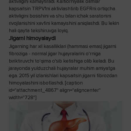
aktivligini kamaytiradi. Kalfiorniyalik olimlar
kapsaitsin TRPV1ni aktivlashtirib EGFR
ni ortiqcha
aktivligini bosishini va shu bilan ichak saratonini
rivojlanishini xavfini kamayishini aniqlashdi.
Bu lekin
hali qayta tekshiruvga loyiq.
Jigarni himoyalaydi
Jigarning har xil kasalliklari (hammasi emas) jigarni
fibroziga - normal jigar hujayralarini o‘rniga
biriktiruvchi to‘qima o‘sib ketishiga olib keladi. Bu
jarayonda yulduzchali hujayralar muhim amiyatga
ega. 2015 yil izlanishlari kapsaitsin jigarni fibrozdan
himoyalashini isbotlashdi. [caption
id="attachment_4867" align="aligncenter"
width="728"]