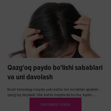
Qazg'oq paydo bo'lishi sabablari
va uni davolash
Bosh terisidagi mayda yoki katta teri bo’laklari ajralishi -
qazg’oq deyiladi. Ular katta miqdorda bo’lsa, kiyim-
kechakka tushib, yoqimsiz...
DAVOMINI O'QISH