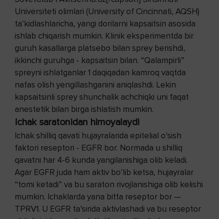
Universiteti olimlari (University of Cincinnati, AQSH)
ta’kidlashlaricha, yangi dorilarni kapsaitsin asosida
ishlab chiqarish mumkin. Klinik eksperimentda bir
guruh kasallarga platsebo bilan sprey berishdi,
ikkinchi guruhga - kapsaitsin bilan. “Qalampirli”
spreyni ishlatganlar 1 daqiqadan kamroq vaqtda
nafas olish yengillashganini aniqlashdi. Lekin
kapsaitsinli sprey shunchalik achchiqki uni faqat
anestetik bilan birga ishlatish mumkin.
Ichak saratonidan himoyalaydi
Ichak shilliq qavati hujayralarida epitelial o‘sish
faktori reseptori - EGFR bor. Normada u shilliq
qavatni har 4-6 kunda yangilanishiga olib keladi.
Agar EGFR juda ham aktiv bo‘lib ketsa, hujayralar
“tomi ketadi” va bu saraton rivojlanishiga olib kelishi
mumkin. Ichaklarda yana bitta reseptor bor —
TPRV1. U EGFR ta’sirida aktivlashadi va bu reseptor