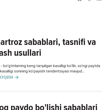
artroz sabablari, tasnifi va
ash usullari
 bo'g'imlarning keng tarqalgan kasalligi bo'lib, so'ngi paytda
asalligi sonining ko'payishi tendentsiyasi mavjud...
O'QISH
oq paydo bo'lishi sabablari