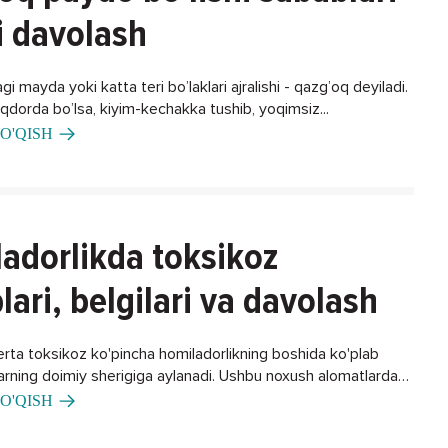
i davolash
gi mayda yoki katta teri bo’laklari ajralishi - qazg’oq deyiladi.
iqdorda bo’lsa, kiyim-kechakka tushib, yoqimsiz...
O'QISH
adorlikda toksikoz
lari, belgilari va davolash
erta toksikoz ko'pincha homiladorlikning boshida ko'plab
larning doimiy sherigiga aylanadi. Ushbu noxush alomatlardan
ning biron bir usuli bormi?
O'QISH