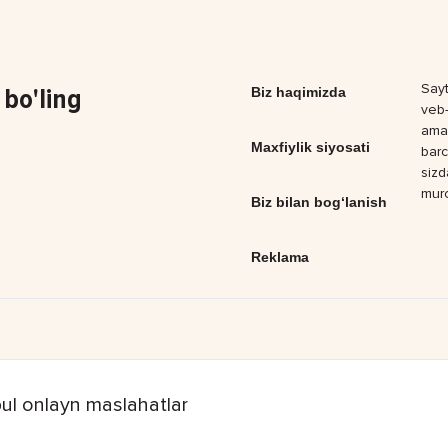
Sayt
bo'ling
Biz haqimizda
veb-
amal
Maxfiylik siyosati
barc
sizd
muro
Biz bilan bog‘lanish
Reklama
ul onlayn maslahatlar