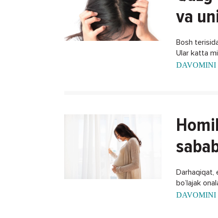
va un
Bosh terisida
Ular katta m
DAVOMINI 
Homil
sabab
Darhaqiqat, 
bo’lajak ona
xalos bo'lish
DAVOMINI 