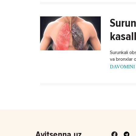
Surun
kasal
Surunkali obst
va bronxlar o
DAVOMINI 
Avitsenna.uz