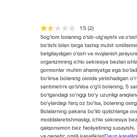
1.5 (2)
Sog‘lom bolaning o‘sib-ulg‘ayishi va o‘sish
bo‘lishi bilan birga tashqi muhit omillarin
belgilaydigan o‘sish va rivojlanish jarayon
organizmning ichki sekresiya bezlari ish
gormonlar muhim ahamiyatga ega bo‘ladi. 
bo‘linsa bolaning oxirida yetishadigan o‘
santimetrni qo‘shilsa o‘g‘il bolaning, 5 s
bo‘lgandagi so‘nggi bo‘y uzunligi aniqlanad
bo‘ylardagi farq oz bo‘lsa, bolaning oxirg
Bolalarning pakana bo‘lib qolishlariga ovq
moddalaretishmasligi, ichki sekresiya bezl
qalqonsimon bez faoliyatining susayishi, 
va genetic omilli kasalliklar(
Daun kasallig