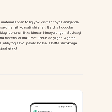
 materiallaridan to‘liq yoki qisman foydalanilganda
sayt manzili ko‘rsatilishi shart! Barcha huquqlar
dagi qonunchilikka binoan himoyalangan. Saytdagi
ha materiallar ma’lumot uchun qo‘yilgan. Agarda
a jiddiyroq savol paydo bo‘lsa, albatta shifokorga
jaat qiling!