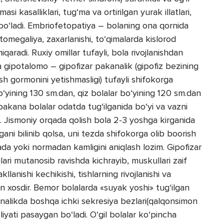
si kasalliklari, tug‘ma va ortirilgan yurak illatlari,
bo‘ladi. Embriofetopatiya – bolaning ona qornida
sitomegaliya, zaxarlanishi, to‘qimalarda kislorod
qaradi. Ruxiy omillar tufayli, bola rivojlanishdan
 gipotalomo – gipofizar pakanalik (gipofiz bezining
sish gormonini yetishmasligi) tufayli shifokorga
bo‘yining 130 sm.dan, qiz bolalar bo‘yining 120 sm.dan
 pakana bolalar odatda tug‘ilganida bo‘yi va vazni
i. Jismoniy orqada qolish bola 2-3 yoshga kirganida
gani bilinib qolsa, uni tezda shifokorga olib boorish
da yoki normadan kamligini aniqlash lozim. Gipofizar
ari mutanosib ravishda kichrayib, muskullari zaif
llanishi kechikishi, tishlarning rivojlanishi va
un xosdir. Bemor bolalarda «suyak yoshi» tug‘ilgan
analikda boshqa ichki sekresiya bezlari(qalqonsimon
oliyati pasaygan bo‘ladi. O‘gil bolalar ko‘pincha