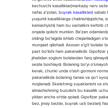
kechuvchi kasalliklar(markaziy nerv sistema
nafas a’zolari,
buyrak kasalliklari
) sabab 
yuqumli kasalliklarga chalinishi(qizilcha, 
kamashyishi) ham bu xastalikni keltirib chi
orqada qolishi mumkin. Ba’zan odamlarda
oldingi bo‘lagida ishlab chiqariladigan o‘
murojaat qilishadi. Asosan o‘g‘il bolalar 
past bo‘lishi ham pakanalikdir. Gipofizar
jihatidan soglom bolalardan farq qilmayd
sezila boshlaydi. Bolaning bo‘yi o‘smayot
kerak, chunki unda o‘sish gormoni norma
pakanalikda bolaning tanasi va qo‘l oyoql
rivojlanadi. Skeletning suyaklanishi va shak
almashishining buzulishi bu kasallik uch
yildan ancha ortda qoladi. Gipofizar pak
bez, jinsiy bezlar, buyrak usti bezlari) fa