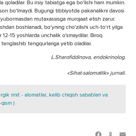
ada qoladilar. Bu irsiy tabiatga ega bo‘lishi ham mumkin.
son bo‘lmaydi. Bugungi tibbiyotda pakanalikni davosi
b yubormasdan mutaxassisga murojaat etish zarur.
shdan boshlanadi, bo‘yning cho‘zilishi uch-to‘rt yilga
12-15 yoshlarda unchalik o‘smaydilar. Biroq
 tenglashib tengqurlariga yetib oladilar.
L.Sharofiddinova, endokrinolog.
«Sihat-salomatlik» jurnali.
gik rinit - alomatlar, kelib chiqish sabablari va
-qism )