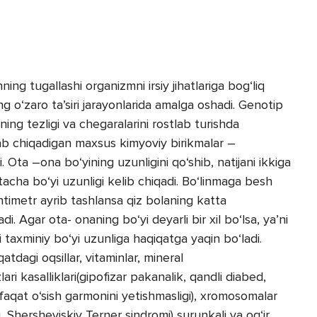
ning tugallashi organizmni irsiy jihatlariga bog‘liq
ing o‘zaro ta’siri jarayonlarida amalga oshadi. Genotip
ining tezligi va chegaralarini rostlab turishda
lab chiqadigan maxsus kimyoviy birikmalar –
Ota –ona bo‘yining uzunligini qo‘shib, natijani ikkiga
rtacha bo‘yi uzunligi kelib chiqadi. Bo‘linmaga besh
antimetr ayrib tashlansa qiz bolaning katta
i. Agar ota- onaning bo‘yi deyarli bir xil bo‘lsa, ya’ni
i taxminiy bo‘yi uzunliga haqiqatga yaqin bo‘ladi.
atdagi oqsillar, vitaminlar, mineral
ari kasalliklari(gipofizar pakanalik, qandli diabed,
faqat o‘sish garmonini yetishmasligi), xromosomalar
i
, Shersheviskiy Terner sindromi) surunkali va og‘ir