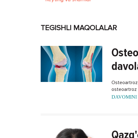
TEGISHLI MAQOLALAR
Osteo
davol
Osteoartroz -
osteoartroz k
DAVOMINI 
Qazg'