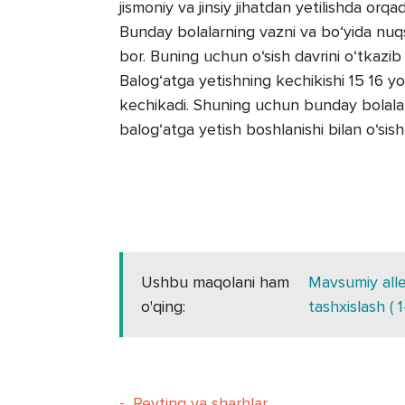
jismoniy va jinsiy jihatdan yetilishda orq
Bunday bolalarning vazni va bo‘yida nuq
bor. Buning uchun o‘sish davrini o‘tkazi
Balog‘atga yetishning kechikishi 15 16 yo
kechikadi. Shuning uchun bunday bolalar 
balog‘atga yetish boshlanishi bilan o‘sish
Ushbu maqolani ham
Mavsumiy aller
o'qing:
tashxislash ( 1
-
Reyting va sharhlar