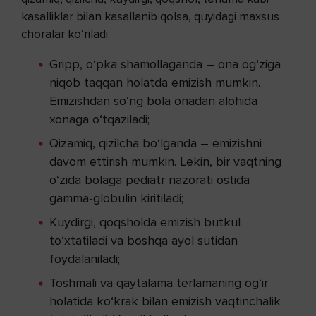
kasalliklar bilan kasallanib qolsa, quyidagi maxsus
choralar ko‘riladi.
Gripp, o‘pka shamollaganda – ona og‘ziga
niqob taqqan holatda emizish mumkin.
Emizishdan so‘ng bola onadan alohida
xonaga o‘tqaziladi;
Qizamiq, qizilcha bo‘lganda – emizishni
davom ettirish mumkin. Lekin, bir vaqtning
o‘zida bolaga pediatr nazorati ostida
gamma-globulin kiritiladi;
Kuydirgi, qoqsholda emizish butkul
to‘xtatiladi va boshqa ayol sutidan
foydalaniladi;
Toshmali va qaytalama terlamaning og‘ir
holatida ko‘krak bilan emizish vaqtinchalik