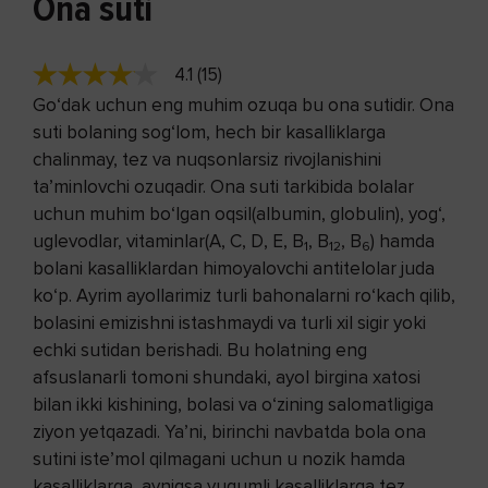
Ona suti
4.1 (15)
Go‘dak uchun eng muhim ozuqa bu ona sutidir. Ona
suti bolaning sog‘lom, hech bir kasalliklarga
chalinmay, tez va nuqsonlarsiz rivojlanishini
ta’minlovchi ozuqadir. Ona suti tarkibida bolalar
uchun muhim bo‘lgan oqsil(albumin, globulin), yog‘,
uglevodlar, vitaminlar(A, C, D, E, B
, B
, B
) hamda
1
12
6
bolani kasalliklardan himoyalovchi antitelolar juda
ko‘p. Ayrim ayollarimiz turli bahonalarni ro‘kach qilib,
bolasini emizishni istashmaydi va turli xil sigir yoki
echki sutidan berishadi. Bu holatning eng
afsuslanarli tomoni shundaki, ayol birgina xatosi
bilan ikki kishining, bolasi va o‘zining salomatligiga
ziyon yetqazadi. Ya’ni, birinchi navbatda bola ona
sutini iste’mol qilmagani uchun u nozik hamda
kasalliklarga, ayniqsa yuqumli kasalliklarga tez