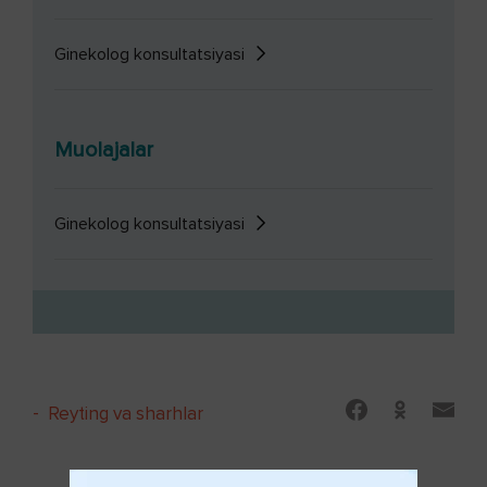
Ginekolog konsultatsiyasi
Muolajalar
Ginekolog konsultatsiyasi
-
Reyting va sharhlar