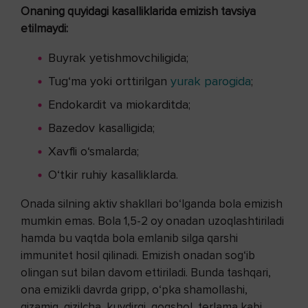
Onaning quyidagi kasalliklarida emizish tavsiya
etilmaydi:
Buyrak yetishmovchiligida;
Tug‘ma yoki orttirilgan
yurak parogida
;
Endokardit va miokarditda;
Bazedov kasalligida;
Xavfli o‘smalarda;
O‘tkir ruhiy kasalliklarda.
Onada silning aktiv shakllari bo‘lganda bola emizish
mumkin emas. Bola 1,5-2 oy onadan uzoqlashtiriladi
hamda bu vaqtda bola emlanib silga qarshi
immunitet hosil qilinadi. Emizish onadan sog‘ib
olingan sut bilan davom ettiriladi. Bunda tashqari,
ona emizikli davrda gripp, o‘pka shamollashi,
qizamiq, qizilcha, kuydirgi, qoqshol, terlama kabi