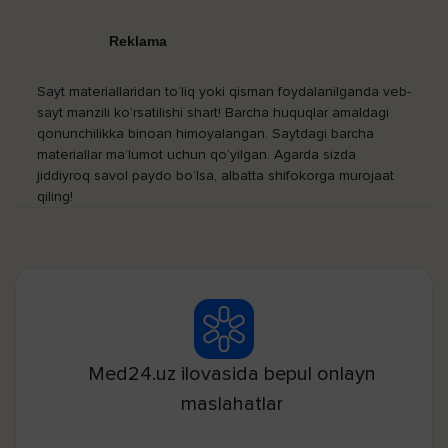
Reklama
Sayt materiallaridan to‘liq yoki qisman foydalanilganda veb-
sayt manzili ko‘rsatilishi shart! Barcha huquqlar amaldagi
qonunchilikka binoan himoyalangan. Saytdagi barcha
materiallar ma’lumot uchun qo‘yilgan. Agarda sizda
jiddiyroq savol paydo bo‘lsa, albatta shifokorga murojaat
qiling!
Med24.uz ilovasida bepul onlayn
maslahatlar