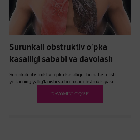
Surunkali obstruktiv o'pka
kasalligi sababi va davolash
Surunkali obstruktiv o'pka kasalligi - bu nafas olish
yo'llarining yallig'lanishi va bronxlar obstruktsiyasi
(shishishi) bilan tavsiflangan...
DAVOMINI O'QISH