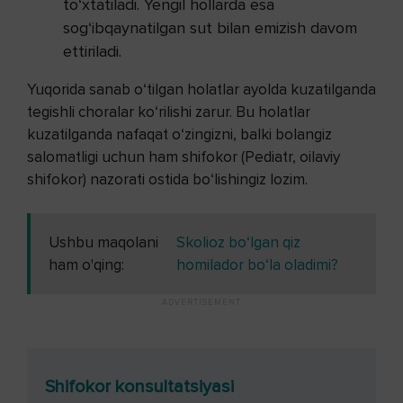
to‘xtatiladi. Yengil hollarda esa
sog‘ibqaynatilgan sut bilan emizish davom
ettiriladi.
Yuqorida sanab o‘tilgan holatlar ayolda kuzatilganda
tegishli choralar ko‘rilishi zarur. Bu holatlar
kuzatilganda nafaqat o‘zingizni, balki bolangiz
salomatligi uchun ham shifokor (Pediatr, oilaviy
shifokor) nazorati ostida bo‘lishingiz lozim.
Ushbu maqolani
Skolioz bo‘lgan qiz
ham o'qing:
homilador bo‘la oladimi?
Shifokor konsultatsiyasi