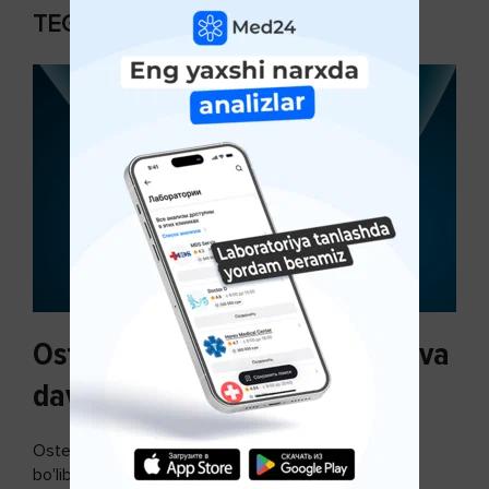
TEGISHLI MAQOLALAR
Osteoartroz sabablari, tasnifi va
davolash usullari
Osteoartroz - bo'g'imlarning keng tarqalgan kasalligi
bo'lib, so'ngi paytda osteoartroz kasalligi sonining