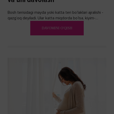
Bosh terisidagi mayda yoki katta teri bo’laklari ajralishi -
qazg’oq deyiladi. Ular katta miqdorda bo’lsa, kiyim-
kechakka tushib, yoqimsiz...
DAVOMINI O'QISH