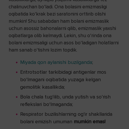
chalinuvchan bo‘ladi. Ona bolasini emizmasligi
oqibatida ko‘krak bezi saratonini orttirib olishi
mumkin! Shu sababdan ham bolani emizmaslik
uchun asossiz bahonalarni qilib, emizmaslik yaxshi
oqibatlarga olib kelmaydi. Lekin, shu o‘rinda ona
bolani emizmsaligi uchun asos bo‘ladigan holatlarni
ham sanab o‘tishni lozim topdik.
Miyada qon aylanishi buzilganda
;
Eritrotsotlar tarkibidagi antigenlar mos
bo‘lmagani oqibatida yuzaga kelgan
gemolitik kasallikda;
Bola chala tug‘ilib, unda yutish va so‘rish
reflekslari bo‘lmaganda;
Respirator buzilishlarning og‘ir shakllarida
bolani emizish umuman
mumkin emas!