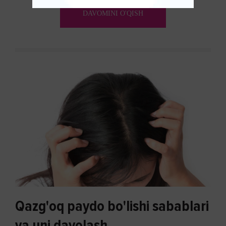
ko'payishi tendentsiyasi mavjud...
DAVOMINI O'QISH
Qazg'oq paydo bo'lishi sabablari
va uni davolash