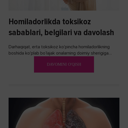
Homiladorlikda toksikoz
sabablari, belgilari va davolash
Darhaqiqat, erta toksikoz ko'pincha homiladorlikning
boshida ko'plab bo’lajak onalarning doimiy sherigiga
aylanadi. Ushbu noxush alomatlardan xalos bo'lishning
DAVOMINI O'QISH
biron bir usuli bormi?