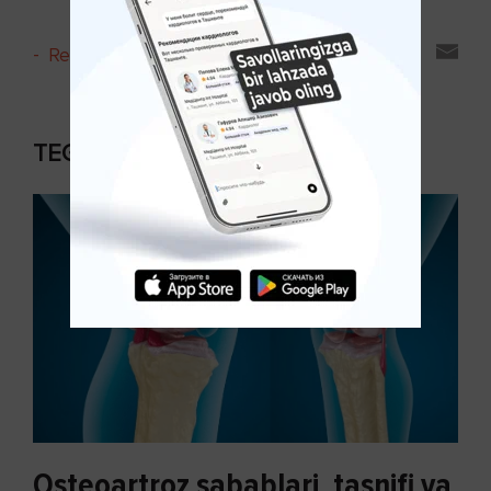
-
Reyting va sharhlar
TEGISHLI MAQOLALAR
Osteoartroz sabablari, tasnifi va