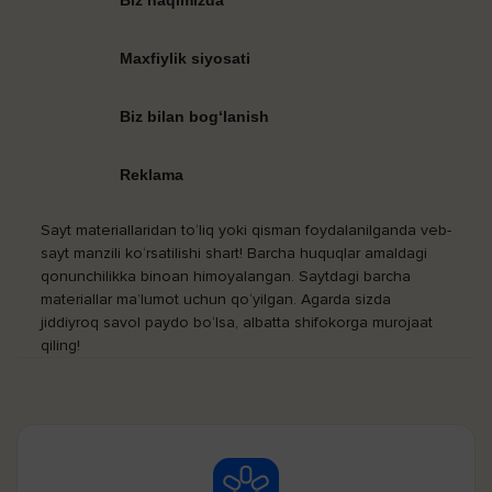
Maxfiylik siyosati
Biz bilan bog‘lanish
Reklama
Sayt materiallaridan to‘liq yoki qisman foydalanilganda veb-
sayt manzili ko‘rsatilishi shart! Barcha huquqlar amaldagi
qonunchilikka binoan himoyalangan. Saytdagi barcha
materiallar ma’lumot uchun qo‘yilgan. Agarda sizda
jiddiyroq savol paydo bo‘lsa, albatta shifokorga murojaat
qiling!