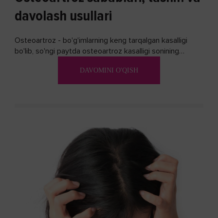
davolash usullari
Osteoartroz - bo'g'imlarning keng tarqalgan kasalligi
bo'lib, so'ngi paytda osteoartroz kasalligi sonining
ko'payishi tendentsiyasi mavjud...
DAVOMINI O'QISH