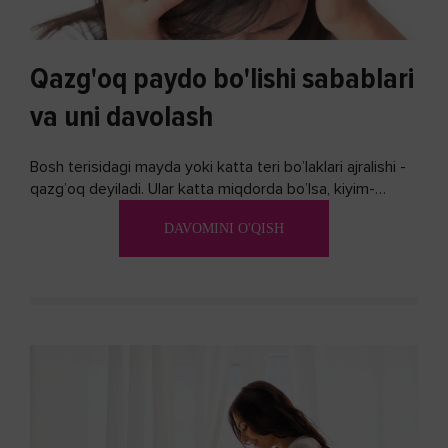
Qazg'oq paydo bo'lishi sabablari
va uni davolash
Bosh terisidagi mayda yoki katta teri bo’laklari ajralishi -
qazg’oq deyiladi. Ular katta miqdorda bo’lsa, kiyim-
kechakka tushib, yoqimsiz...
DAVOMINI O'QISH