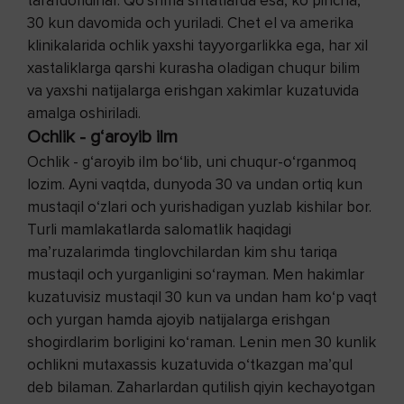
tarafdoridirlar. Qo‘shma shtatlarda esa, ko‘pincha,
30 kun davomida och yuriladi. Chet el va amerika
klinikalarida ochlik yaxshi tayyorgarlikka ega, har xil
xastaliklarga qarshi kurasha oladigan chuqur bilim
va yaxshi natijalarga erishgan xakimlar kuzatuvida
amalga oshiriladi.
Ochlik - g‘aroyib ilm
Ochlik - g‘aroyib ilm bo‘lib, uni chuqur-o‘rganmoq
lozim. Ayni vaqtda, dunyoda 30 va undan ortiq kun
mustaqil o‘zlari och yurishadigan yuzlab kishilar bor.
Turli mamlakatlarda salomatlik haqidagi
ma’ruzalarimda tinglovchilardan kim shu tariqa
mustaqil och yurganligini so‘rayman. Men hakimlar
kuzatuvisiz mustaqil 30 kun va undan ham ko‘p vaqt
och yurgan hamda ajoyib natijalarga erishgan
shogirdlarim borligini ko‘raman. Lenin men 30 kunlik
ochlikni mutaxassis kuzatuvida o‘tkazgan ma’qul
deb bilaman. Zaharlardan qutilish qiyin kechayotgan