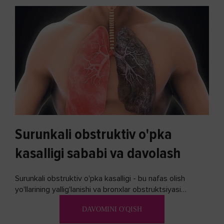
Surunkali obstruktiv o'pka
kasalligi sababi va davolash
Surunkali obstruktiv o'pka kasalligi - bu nafas olish
yo'llarining yallig'lanishi va bronxlar obstruktsiyasi
(shishishi) bilan tavsiflangan...
DAVOMINI O'QISH