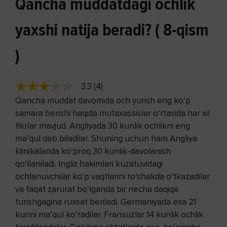
Qancha muddatdagi ochlik
yaxshi natija beradi? ( 8-qism
)
3.3 (4)
Qancha muddat davomida och yurish eng ko‘p
samara berishi haqida mutaxassislar o‘rtasida har xil
fikrlar mavjud. Angliyada 30 kunlik ochlikni eng
ma’qul deb biladilar. Shuning uchun ham Angliya
klinikalarida ko‘proq 30 kunlik-davolanish
qo‘llaniladi. Ingliz hakimlari kuzatuvidagi
ochlanuvchilar ko‘p vaqtlarini to‘shakda o‘tkazadilar
va faqat zarurat bo‘lganda bir necha daqiqa
turishgagina ruxsat beriladi. Germaniyada esa 21
kunni ma’qul ko‘radilar. Fransuzlar 14 kunlik ochlik