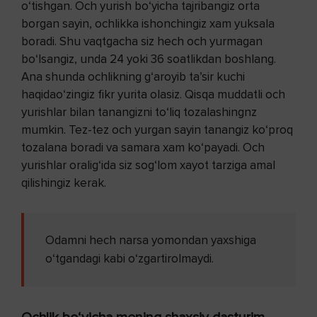
o‘tishgan. Och yurish bo‘yicha tajribangiz orta
borgan sayin, ochlikka ishonchingiz xam yuksala
boradi. Shu vaqtgacha siz hech och yurmagan
bo‘lsangiz, unda 24 yoki 36 soatlikdan boshlang.
Ana shunda ochlikning g‘aroyib ta’sir kuchi
haqidao‘zingiz fikr yurita olasiz. Qisqa muddatli och
yurishlar bilan tanangizni to‘liq tozalashingnz
mumkin. Tez-tez och yurgan sayin tanangiz ko‘proq
tozalana boradi va samara xam ko‘payadi. Och
yurishlar oralig‘ida siz sog‘lom xayot tarziga amal
qilishingiz kerak.
Odamni hech narsa yomondan yaxshiga
o‘tgandagi kabi o‘zgartirolmaydi.