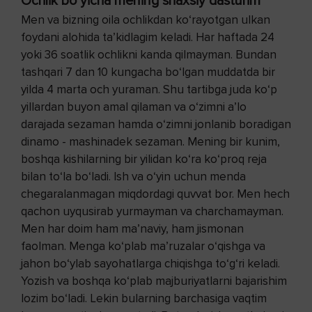
Ochlik bo‘yicha mening shaxsiy dasturim
Men va bizning oila ochlikdan ko‘rayotgan ulkan
foydani alohida ta’kidlagim keladi. Har haftada 24
yoki 36 soatlik ochlikni kanda qilmayman. Bundan
tashqari 7 dan 10 kungacha bo‘lgan muddatda bir
yilda 4 marta och yuraman. Shu tartibga juda ko‘p
yillardan buyon amal qilaman va o‘zimni a’lo
darajada sezaman hamda o‘zimni jonlanib boradigan
dinamo - mashinadek sezaman. Mening bir kunim,
boshqa kishilarning bir yilidan ko‘ra ko‘proq reja
bilan to‘la bo‘ladi. Ish va o‘yin uchun menda
chegaralanmagan miqdordagi quvvat bor. Men hech
qachon uyqusirab yurmayman va charchamayman.
Men har doim ham ma’naviy, ham jismonan
faolman. Menga ko‘plab ma’ruzalar o‘qishga va
jahon bo‘ylab sayohatlarga chiqishga to‘g‘ri keladi.
Yozish va boshqa ko‘plab majburiyatlarni bajarishim
lozim bo‘ladi. Lekin bularning barchasiga vaqtim