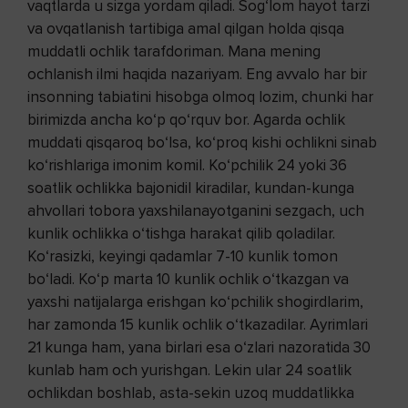
vaqtlarda u sizga yordam qiladi. Sog‘lom hayot tarzi
va ovqatlanish tartibiga amal qilgan holda qisqa
muddatli ochlik tarafdoriman. Mana mening
ochlanish ilmi haqida nazariyam. Eng avvalo har bir
insonning tabiatini hisobga olmoq lozim, chunki har
birimizda ancha ko‘p qo‘rquv bor. Agarda ochlik
muddati qisqaroq bo‘lsa, ko‘proq kishi ochlikni sinab
ko‘rishlariga imonim komil. Ko‘pchilik 24 yoki 36
soatlik ochlikka bajonidil kiradilar, kundan-kunga
ahvollari tobora yaxshilanayotganini sezgach, uch
kunlik ochlikka o‘tishga harakat qilib qoladilar.
Ko‘rasizki, keyingi qadamlar 7-10 kunlik tomon
bo‘ladi. Ko‘p marta 10 kunlik ochlik o‘tkazgan va
yaxshi natijalarga erishgan ko‘pchilik shogirdlarim,
har zamonda 15 kunlik ochlik o‘tkazadilar. Ayrimlari
21 kunga ham, yana birlari esa o‘zlari nazoratida 30
kunlab ham och yurishgan. Lekin ular 24 soatlik
ochlikdan boshlab, asta-sekin uzoq muddatlikka