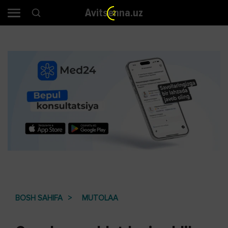
Avitsenna.uz
2
BOSH SAHIFA
MUTOLAA