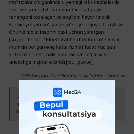
ma’ruzalar o‘qiganimda u yerdagi raks kechalarida
tez- tez qatnashib turaman. Ochlik tufayli
tanangizni tozalagan va sog‘lom hayot tarzida
kechirayotgan bo‘lsangiz, o‘zingizni ajoyib his qilasiz.
Chunki tabiat insonni baxt uchun yaratgan.
[su_quote cite="Elbert Xabbard"]Kitob ko‘rsatishi
mumkin bo‘lgan eng katta xizmat faqat haqiqatni
yetkazish emas, balki shu haqiqat to‘g‘risida
undashga majbur etishdir.[/su_quote]
©
Pol Bregg «Ochlik mo’jizasi» kitobi.
Ziyouz.uz
Ushbu
Mustahkam salomatlik
maqolani ham
ovqatlanishga bog‘liq ( 30-
o'qing:
qism )