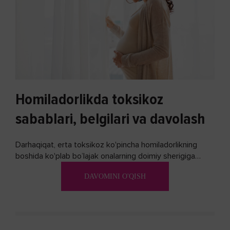
Homiladorlikda toksikoz
sabablari, belgilari va davolash
Darhaqiqat, erta toksikoz ko'pincha homiladorlikning
boshida ko'plab bo’lajak onalarning doimiy sherigiga
aylanadi. Ushbu noxush alomatlardan xalos bo'lishning
DAVOMINI O'QISH
biron bir usuli bormi?