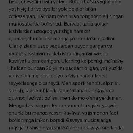
ham, quvvatim ham yetadi. Butun bo‘sh vaqtlarimni
yosh yigitlar va ayollar yoki bolalar bilan
o‘tkazaman,ular ham men bilan tengdoshlari singari
munosabatda bo‘lishadi. Barvaqt qarib qolgan
kishilardan uzoqroq yurishga harakat
qilaman,chunki ular menga yomon ta’sir qiladilar.
Ular o‘zlarini uzoq vaqtlardan buyon qarigan va
yaroqsiz kishilarmiz deb ishontirganlar va shu
kayfiyat ularni qaritgan. Ularning ko‘pchiligi ma’naviy
jihatdan bundan 30 yil muqaddam o‘lgan, yer yuzida
yurishlarining boisi go‘yo ta’ziya harajatlarini
tayyorlashga o‘xshaydi. Men sport, tennis, alpinist,
suzish, raqs klublarida shug‘ullanaman.Qayerda
quvnoq faoliyat bo‘lsa, men doimo o‘sha yerdaman.
Menga tvist singari temperamentli raqslar yoqadi,
chunki bu menga yaxshi kayfiyat va jismonan faol
bo‘lishimga imkon beradi. Gavaya musiqalariga
raqsga tushishni yaxshi ko‘raman. Gavaya orollarida