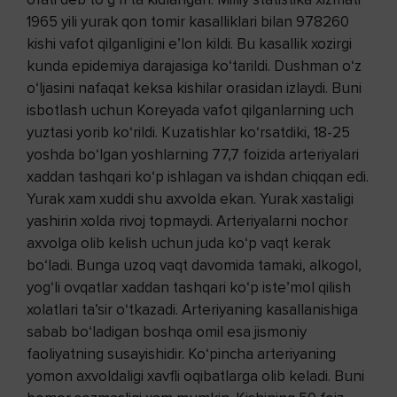
1965 yili yurak qon tomir kasalliklari bilan 978260
kishi vafot qilganligini e’lon kildi. Bu kasallik xozirgi
kunda epidemiya darajasiga ko‘tarildi. Dushman o‘z
o‘ljasini nafaqat keksa kishilar orasidan izlaydi. Buni
isbotlash uchun Koreyada vafot qilganlarning uch
yuztasi yorib ko‘rildi. Kuzatishlar ko‘rsatdiki, 18-25
yoshda bo‘lgan yoshlarning 77,7 foizida arteriyalari
xaddan tashqari ko‘p ishlagan va ishdan chiqqan edi.
Yurak xam xuddi shu axvolda ekan. Yurak xastaligi
yashirin xolda rivoj topmaydi. Arteriyalarni nochor
axvolga olib kelish uchun juda ko‘p vaqt kerak
bo‘ladi. Bunga uzoq vaqt davomida tamaki, alkogol,
yog‘li ovqatlar xaddan tashqari ko‘p iste’mol qilish
xolatlari ta’sir o‘tkazadi. Arteriyaning kasallanishiga
sabab bo‘ladigan boshqa omil esa jismoniy
faoliyatning susayishidir. Ko‘pincha arteriyaning
yomon axvoldaligi xavfli oqibatlarga olib keladi. Buni