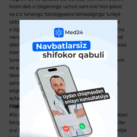
lozim deb o‘ylaganingiz uchun xam iste’mol qilasiz
va o‘z tanangiz fiziologiyasini bilmasligingiz tufayli
xatongizni tushunib yetmaysiz. Ovqat yeyish xam
o‘ziga xos ilm bo‘lib, lazzatlanishdan ko‘ra kattaroq
narsani anglatadi. Mazkur kitobdagi dasturga amal
qilishdan oldin yurak kasalliklari bo‘yicha mutaxassis
bilan maslahatlashing. U sizga yurak va qon
tomirlaringiz axvoli haqida xabar bersin, qon bosimi
va yurak urishini tekshirsin, keyin esa bir yil
davomida parxez va ochlanishga kirishing. Keyin
yana xakimingizga uchrang. Ishonchim komilki, u
sizga: “O‘z tanangizda mo‘’jizalar qilibsiz”, - deb
aytadi.
Hakim sizning ixtiyoringizda
A’lo darajadagi sog‘likka ega bo‘lishimiz uchun tabiat
bergan to‘qqiz hakim doim yordamga tayyordir. Ular
yuz foizlik yutuqqa kafolat beradilar. Ular mijozlariga