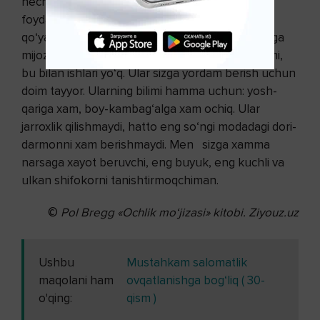
hech qachon zarar keltirmaydilar, ammo mijoz
foydasini bilmay, ularni ayrim xollarda tan olmay
qo‘yadilar. Lekin bu hakimlar juda soddalar. Ularga
mijoz murojaat qilayaptimi, murojaat qilmayaptimi,
bu bilan ishlari yo‘q. Ular sizga yordam berish uchun
doim tayyor. Ularning bilimi hamma uchun: yosh-
qariga xam, boy-kambag‘alga xam ochiq. Ular
jarroxlik qilishmaydi, hatto eng so‘ngi modadagi dori-
darmonni xam berishmaydi. Men sizga xamma
narsaga xayot beruvchi, eng buyuk, eng kuchli va
ulkan shifokorni tanishtirmoqchiman.
©
Pol Bregg
«Ochlik mo‘jizasi» kitobi. Ziyouz.uz
Ushbu
Mustahkam salomatlik
maqolani ham
ovqatlanishga bog‘liq ( 30-
o'qing:
qism )