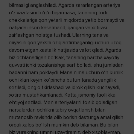
bilmasligi anglashiladi. Agarda zararlangan arteriya
o‘z vazifasini to‘g‘ri bajarmasa, tananing turli
chekkalariga qon yetarli miqdorda yetib bormaydi va
natijada inson kasalmand, qarigan va xotirasi
zaiflashgan holatga tushadi. Ularning tana va
miyasini qon yaxshi oziqlantirmaganligi uchun uzoq
davom etgan xastalik natijasida vafot qiladi. Agarda
biz ochlanadigan bo‘lsak, tananing barcha xayotiy
quvvati ichki tozalanishga sarf bo‘ladi, shu jumladan
badanni ham poklaydi. Mana nima uchun o‘n kunlik
ochliklan keyin ko‘pincha butun tanada yengillik
seziladi, ong o‘tkirlashadi va idrok qilish kuchayadi,
xotira mustahkamlanadi. Katta jismoniy faollikka
ehtiyoj seziladi. Men arteriyalarni to‘sib qoladigan
narsalardan ochlikni tabiiy ovqatlanish bilan
mutanosib ravishda olib borish dasturiga amal qilish
orqali xalos bo‘lish mumkin deb bilaman. Bu bilan
biz yurakning umrini uzaytiramiz, deb xisoblayman.