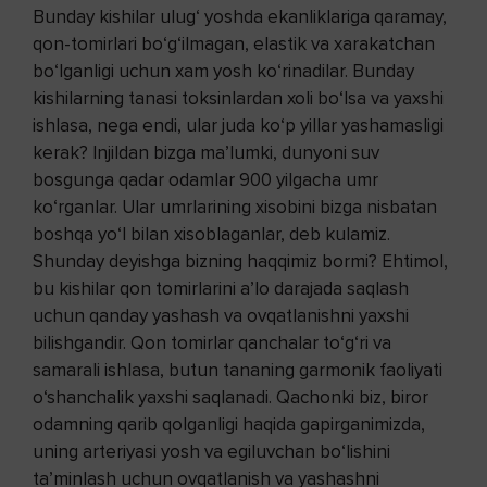
Bunday kishilar ulug‘ yoshda ekanliklariga qaramay,
qon-tomirlari bo‘g‘ilmagan, elastik va xarakatchan
bo‘lganligi uchun xam yosh ko‘rinadilar. Bunday
kishilarning tanasi toksinlardan xoli bo‘lsa va yaxshi
ishlasa, nega endi, ular juda ko‘p yillar yashamasligi
kerak? Injildan bizga ma’lumki, dunyoni suv
bosgunga qadar odamlar 900 yilgacha umr
ko‘rganlar. Ular umrlarining xisobini bizga nisbatan
boshqa yo‘l bilan xisoblaganlar, deb kulamiz.
Shunday deyishga bizning haqqimiz bormi? Ehtimol,
bu kishilar qon tomirlarini a’lo darajada saqlash
uchun qanday yashash va ovqatlanishni yaxshi
bilishgandir. Qon tomirlar qanchalar to‘g‘ri va
samarali ishlasa, butun tananing garmonik faoliyati
o‘shanchalik yaxshi saqlanadi. Qachonki biz, biror
odamning qarib qolganligi haqida gapirganimizda,
uning arteriyasi yosh va egiluvchan bo‘lishini
ta’minlash uchun ovqatlanish va yashashni