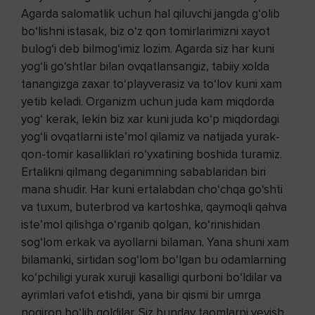
Agarda salomatlik uchun hal qiluvchi jangda g‘olib
bo‘lishni istasak, biz o‘z qon tomirlarimizni xayot
bulog‘i deb bilmog‘imiz lozim. Agarda siz har kuni
yog‘li go‘shtlar bilan ovqatlansangiz, tabiiy xolda
tanangizga zaxar to‘playverasiz va to‘lov kuni xam
yetib keladi. Organizm uchun juda kam miqdorda
yog‘ kerak, lekin biz xar kuni juda ko‘p miqdordagi
yog‘li ovqatlarni iste’mol qilamiz va natijada yurak-
qon-tomir kasalliklari ro‘yxatining boshida turamiz.
Ertalikni qilmang deganimning sabablaridan biri
mana shudir. Har kuni ertalabdan cho‘chqa go‘shti
va tuxum, buterbrod va kartoshka, qaymoqli qahva
iste’mol qilishga o‘rganib qolgan, ko‘rinishidan
sog‘lom erkak va ayollarni bilaman. Yana shuni xam
bilamanki, sirtidan sog‘lom bo‘lgan bu odamlarning
ko‘pchiligi yurak xuruji kasalligi qurboni bo‘ldilar va
ayrimlari vafot etishdi, yana bir qismi bir umrga
nogiron bo‘lib qoldilar. Siz bunday taomlarni yeyish