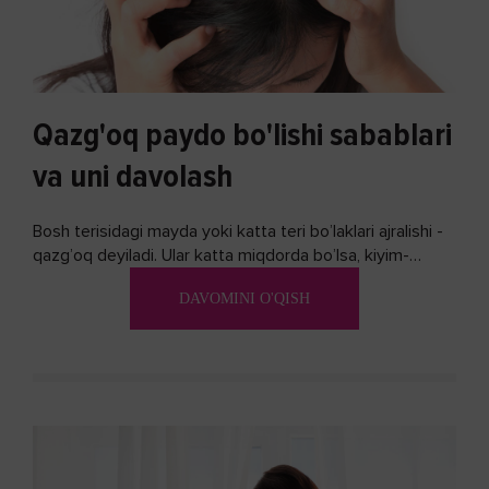
Qazg'oq paydo bo'lishi sabablari
va uni davolash
Bosh terisidagi mayda yoki katta teri bo’laklari ajralishi -
qazg’oq deyiladi. Ular katta miqdorda bo’lsa, kiyim-
kechakka tushib, yoqimsiz...
DAVOMINI O'QISH