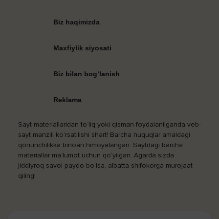
Biz haqimizda
Maxfiylik siyosati
Biz bilan bog‘lanish
Reklama
Sayt materiallaridan to‘liq yoki qisman foydalanilganda veb-
sayt manzili ko‘rsatilishi shart! Barcha huquqlar amaldagi
qonunchilikka binoan himoyalangan. Saytdagi barcha
materiallar ma’lumot uchun qo‘yilgan. Agarda sizda
jiddiyroq savol paydo bo‘lsa, albatta shifokorga murojaat
qiling!