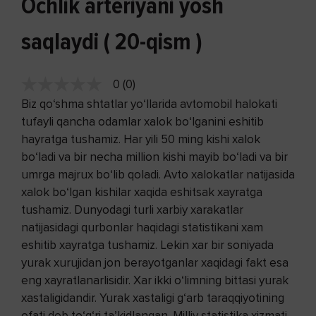
Ochlik arteriyani yosh
saqlaydi ( 20-qism )
0 (0)
Biz qo‘shma shtatlar yo‘llarida avtomobil halokati
tufayli qancha odamlar xalok bo‘lganini eshitib
hayratga tushamiz. Har yili 50 ming kishi xalok
bo‘ladi va bir necha million kishi mayib bo‘ladi va bir
umrga majrux bo‘lib qoladi. Avto xalokatlar natijasida
xalok bo‘lgan kishilar xaqida eshitsak xayratga
tushamiz. Dunyodagi turli xarbiy xarakatlar
natijasidagi qurbonlar haqidagi statistikani xam
eshitib xayratga tushamiz. Lekin xar bir soniyada
yurak xurujidan jon berayotganlar xaqidagi fakt esa
eng xayratlanarlisidir. Xar ikki o‘limning bittasi yurak
xastaligidandir. Yurak xastaligi g‘arb taraqqiyotining
ofati deb to‘g‘ri ta’kidlangan. Milliy statistika xizmati