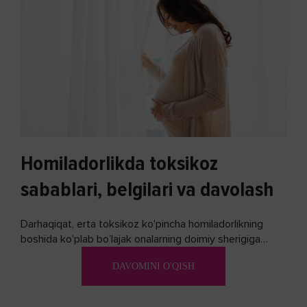
Homiladorlikda toksikoz
sabablari, belgilari va davolash
Darhaqiqat, erta toksikoz ko'pincha homiladorlikning
boshida ko'plab bo’lajak onalarning doimiy sherigiga
aylanadi. Ushbu noxush alomatlardan xalos bo'lishning
DAVOMINI O'QISH
biron bir usuli bormi?