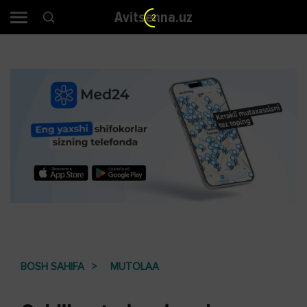
Avitsenna.uz
2
BOSH SAHIFA
MUTOLAA