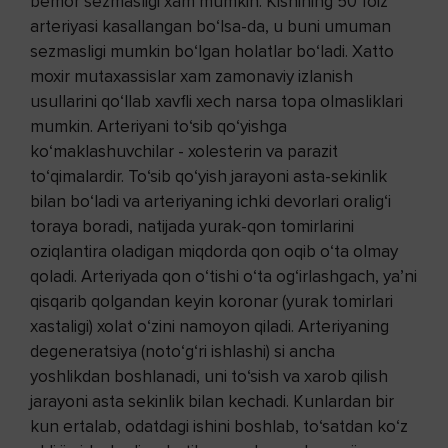
bemor sezmasligi xam mumkin. Kishining 50 foiz
arteriyasi kasallangan bo‘lsa-da, u buni umuman
sezmasligi mumkin bo‘lgan holatlar bo‘ladi. Xatto
moxir mutaxassislar xam zamonaviy izlanish
usullarini qo‘llab xavfli xech narsa topa olmasliklari
mumkin. Arteriyani to‘sib qo‘yishga
ko‘maklashuvchilar - xolesterin va parazit
to‘qimalardir. To‘sib qo‘yish jarayoni asta-sekinlik
bilan bo‘ladi va arteriyaning ichki devorlari oralig‘i
toraya boradi, natijada yurak-qon tomirlarini
oziqlantira oladigan miqdorda qon oqib o‘ta olmay
qoladi. Arteriyada qon o‘tishi o‘ta og‘irlashgach, ya’ni
qisqarib qolgandan keyin koronar (yurak tomirlari
xastaligi) xolat o‘zini namoyon qiladi. Arteriyaning
degeneratsiya (noto‘g‘ri ishlashi) si ancha
yoshlikdan boshlanadi, uni to‘sish va xarob qilish
jarayoni asta sekinlik bilan kechadi. Kunlardan bir
kun ertalab, odatdagi ishini boshlab, to‘satdan ko‘z