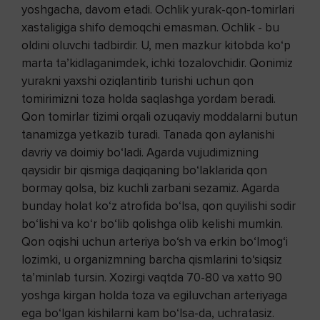
yoshgacha, davom etadi. Ochlik yurak-qon-tomirlari
xastaligiga shifo demoqchi emasman. Ochlik - bu
oldini oluvchi tadbirdir. U, men mazkur kitobda ko‘p
marta ta’kidlaganimdek, ichki tozalovchidir. Qonimiz
yurakni yaxshi oziqlantirib turishi uchun qon
tomirimizni toza holda saqlashga yordam beradi.
Qon tomirlar tizimi orqali ozuqaviy moddalarni butun
tanamizga yetkazib turadi. Tanada qon aylanishi
davriy va doimiy bo‘ladi. Agarda vujudimizning
qaysidir bir qismiga daqiqaning bo‘laklarida qon
bormay qolsa, biz kuchli zarbani sezamiz. Agarda
bunday holat ko‘z atrofida bo‘lsa, qon quyilishi sodir
bo‘lishi va ko‘r bo‘lib qolishga olib kelishi mumkin.
Qon oqishi uchun arteriya bo‘sh va erkin bo‘lmog‘i
lozimki, u organizmning barcha qismlarini to‘siqsiz
ta’minlab tursin. Xozirgi vaqtda 70-80 va xatto 90
yoshga kirgan holda toza va egiluvchan arteriyaga
ega bo‘lgan kishilarni kam bo‘lsa-da, uchratasiz.