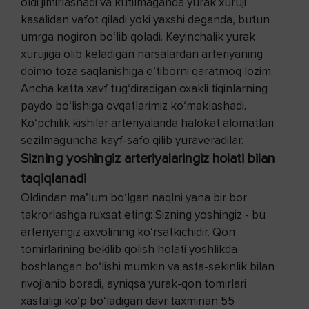
oldi jimirlashadi va kutilmaganda yurak xuruji
kasalidan vafot qiladi yoki yaxshi deganda, butun
umrga nogiron bo‘lib qoladi. Keyinchalik yurak
xurujiga olib keladigan narsalardan arteriyaning
doimo toza saqlanishiga e’tiborni qaratmoq lozim.
Ancha katta xavf tug‘diradigan oxakli tiqinlarning
paydo bo‘lishiga ovqatlarimiz ko‘maklashadi.
Ko‘pchilik kishilar arteriyalarida halokat alomatlari
sezilmaguncha kayf-safo qilib yuraveradilar.
Sizning yoshingiz arteriyalaringiz holati bilan
taqiqlanadi
Oldindan ma’lum bo‘lgan naqlni yana bir bor
takrorlashga ruxsat eting: Sizning yoshingiz - bu
arteriyangiz axvolining ko‘rsatkichidir. Qon
tomirlarining bekilib qolish holati yoshlikda
boshlangan bo‘lishi mumkin va asta-sekinlik bilan
rivojlanib boradi, ayniqsa yurak-qon tomirlari
xastaligi ko‘p bo‘ladigan davr taxminan 55