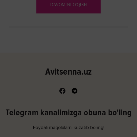
DAVOMINI O'QISH
Avitsenna.uz
Telegram kanalimizga obuna bo'ling
Foydali maqolalarni kuzatib boring!