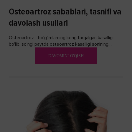
Osteoartroz sabablari, tasnifi va
davolash usullari
Osteoartroz - bo'g'imlarning keng tarqalgan kasalligi
bo'lib, so'ngi paytda osteoartroz kasalligi sonining
ko'payishi tendentsiyasi mavjud...
DAVOMINI O'QISH