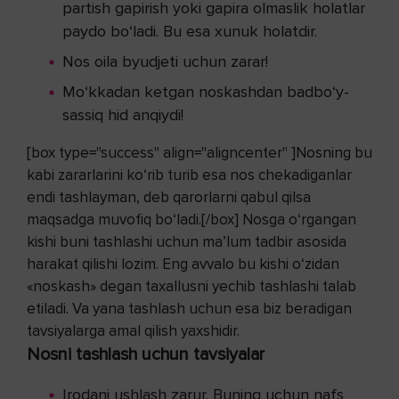
partish gapirish yoki gapira olmaslik holatlar
paydo bo‘ladi. Bu esa xunuk holatdir.
Nos oila byudjeti uchun zarar!
Mo‘kkadan ketgan noskashdan badbo‘y-
sassiq hid anqiydi!
[box type="success" align="aligncenter" ]Nosning bu
kabi zararlarini ko‘rib turib esa nos chekadiganlar
endi tashlayman, deb qarorlarni qabul qilsa
maqsadga muvofiq bo‘ladi.[/box] Nosga o‘rgangan
kishi buni tashlashi uchun ma’lum tadbir asosida
harakat qilishi lozim. Eng avvalo bu kishi o‘zidan
«noskash» degan taxallusni yechib tashlashi talab
etiladi. Va yana tashlash uchun esa biz beradigan
tavsiyalarga amal qilish yaxshidir.
Nosni tashlash uchun tavsiyalar
Irodani ushlash zarur. Buning uchun nafs