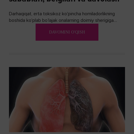
Darhaqiqat, erta toksikoz ko'pincha homiladorlikning
boshida ko'plab bo’lajak onalarning doimiy sherigiga
aylanadi. Ushbu noxush alomatlardan xalos bo'lishning
DAVOMINI O'QISH
biron bir usuli bormi?