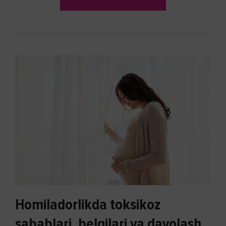
Homiladorlikda toksikoz
sabablari, belgilari va davolash