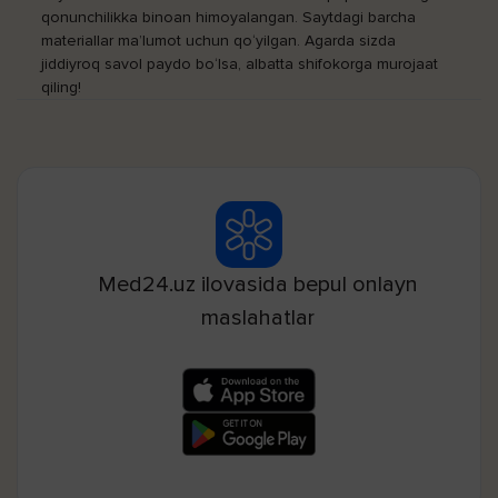
qonunchilikka binoan himoyalangan. Saytdagi barcha
materiallar ma’lumot uchun qo‘yilgan. Agarda sizda
jiddiyroq savol paydo bo‘lsa, albatta shifokorga murojaat
qiling!
Med24.uz ilovasida bepul onlayn
maslahatlar