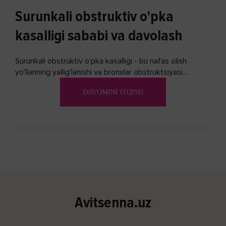
Surunkali obstruktiv o'pka
kasalligi sababi va davolash
Surunkali obstruktiv o'pka kasalligi - bu nafas olish
yo'llarining yallig'lanishi va bronxlar obstruktsiyasi
(shishishi) bilan tavsiflangan...
DAVOMINI O'QISH
Avitsenna.uz