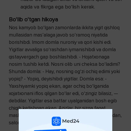
aqida va fikrga ega bo‘lish kerak.
Bo‘lib o‘tgan hikoya
Nos kamyob bo‘lgan zamonlarda ikkita yigit qishloq
mullasidan mas’alaga javob so‘ramoq niyatida
borishibdi. Imom domla nuroniy va qori kishi edi.
Yigitlar avvaliga so‘rashdan iymanishibdi va domla
qistayvergach gap boshlashibdi. - Hojatxonaga
nosim tushib ketdi. Nosni olib uni cheksa bo‘ladimi?
Shunda domla: - Hay, nosning og‘zi ochiq edimi yoki
yopiq? - Yopiq, deyishibdi yigitlar. Domla esa: -
Yaxshiyamki yopiq ekan, agar ochiq bo‘lganida
xojatxonani iflos qilgan bo‘lar edi, o‘zingiz bilasiz, —
debdilar. Yigitlar esa battar uyalganidan bosh egib
chiqib ketishgan ekan. Azizlar, biz sizga faqat
maslahat va xabarlarni yetkazdik, xulosa esa sizdan,
salomat bo‘ling!