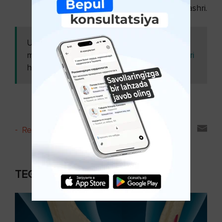
© Hadya.uz nashri.
Ushbu
Mavsumiy allergik rinit -
maqolani
alomatlar, kelib chiqish sabablari
ham o'qing:
va tashxislash ( 1-qism )
-
Reyting va sharhlar
TEGISHLI MAQOLALAR