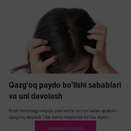
Qazg'oq paydo bo'lishi sabablari
va uni davolash
Bosh terisidagi mayda yoki katta teri bo’laklari ajralishi -
qazg’oq deyiladi. Ular katta miqdorda bo’lsa, kiyim-
kechakka tushib, yoqimsiz...
DAVOMINI O'QISH