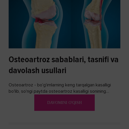
Osteoartroz sabablari, tasnifi va
davolash usullari
Osteoartroz - bo'g'imlarning keng tarqalgan kasalligi
bo'lib, so'ngi paytda osteoartroz kasalligi sonining
ko'payishi tendentsiyasi mavjud...
DAVOMINI O'QISH