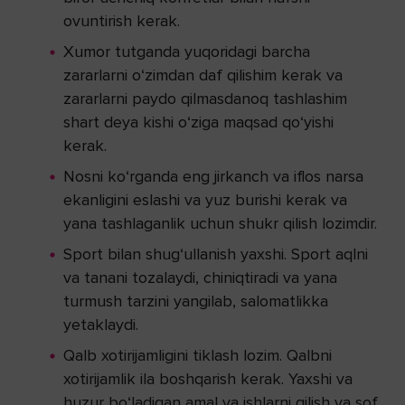
ovuntirish kerak.
Xumor tutganda yuqoridagi barcha
zararlarni o‘zimdan daf qilishim kerak va
zararlarni paydo qilmasdanoq tashlashim
shart deya kishi o‘ziga maqsad qo‘yishi
kerak.
Nosni ko‘rganda eng jirkanch va iflos narsa
ekanligini eslashi va yuz burishi kerak va
yana tashlaganlik uchun shukr qilish lozimdir.
Sport bilan shug‘ullanish yaxshi. Sport aqlni
va tanani tozalaydi, chiniqtiradi va yana
turmush tarzini yangilab, salomatlikka
yetaklaydi.
Qalb xotirijamligini tiklash lozim. Qalbni
xotirijamlik ila boshqarish kerak. Yaxshi va
huzur bo‘ladigan amal va ishlarni qilish va sof