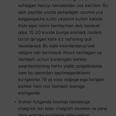
xohlagan havoyi narsalardan voz kechish. Bu
qish paytida yozda pishadigan uzumni yoz
kelganigacha kutib yeyishni kutish kabidir.
Kishi agar nosni tashlayman deb harakat
qilsa, 15 20 kunda bunga erishadi. Irodani
bo‘sh qo‘ygan kishi o‘z nafsining quli
hisoblanadi. Bu kabi insonlardan jo‘yali
natijani olib bo‘lmaydi. Nosni tashlagan va
tashlash uchun kurashgan kishilar-
yaqinlarimizning hatto yiqilib qolgaliklarida
ham bu qarordan qaytmaganliklarini
ko‘rganmiz. 15 yil «nos staji»ga ega bo‘lgan
kishilar ham nos tashlash baxtiga
erishganlar.
Xumor tutganda boshqa narsalarga
chalg‘ish. Ish bilan chalg‘ish mumkin va yana
biror achchiq konfetlar bilan nafsni