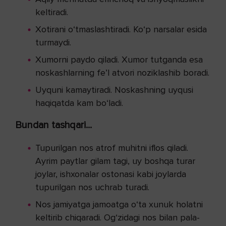
keltiradi.
Xotirani o‘tmaslashtiradi. Ko‘p narsalar esida
turmaydi.
Xumorni paydo qiladi. Xumor tutganda esa
noskashlarning fe’l atvori noziklashib boradi.
Uyquni kamaytiradi. Noskashning uyqusi
haqiqatda kam bo‘ladi.
Bundan tashqari...
Tupurilgan nos atrof muhitni iflos qiladi.
Ayrim paytlar gilam tagi, uy boshqa turar
joylar, ishxonalar ostonasi kabi joylarda
tupurilgan nos uchrab turadi.
Nos jamiyatga jamoatga o‘ta xunuk holatni
keltirib chiqaradi. Og‘zidagi nos bilan pala-