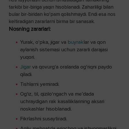
tarkibi bir-biriga yaqin hisoblanadi. Zaharliligi bilan
bular bir-biridan ko‘pam qolishmaydi. Endi esa nos
keltiradigan zararlarni birma bir sanasak.
Nosning zararlari:
Yurak, o‘pka, jigar va
buyrak
lar va qon
aylanish sistemasi uchun zararli darajasi
yuqori.
Jigar
va qovurg‘a oralarida og‘riqni paydo
qiladi.
Tishlarni yemiradi.
Og‘iz, til, qizilo‘ngach va me’dada
uchraydigan rak kasalliklarining aksari
noskashlar hisoblanadi.
Fikrlashni susaytiradi.
Aqliy mehnatda erinchoq va ishyoqmaslikni