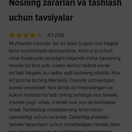
Nosning zararlari va tashlash
uchun tavsiyalar
4.3 (138)
Muhtaram insonlar, biz siz bilan bugun nos haqida
biroz mushohada qilmoqchimiz. Kishi o‘zi uchun
nima foyda yoki zararligini bilganda o‘sha narsaning
muxlisi bo‘lishi yoki undan darhol tiyilishi kerak
bo‘ladi. Negaki, bu tadbir aqlli kishining sifatidir. Nos
ko‘pincha bizning Markaziy Osiyoda uchraydigan
xumor vositasidir. Nos kichik do‘maloqlangan va
kukun holatda bo‘ladi. Uning tarkibiga nos tamaki,
o‘simlik yog‘i, ohak, o‘simlik kuli, suv va boshqalar
kiradi. Tarkibidagi moddalarning ta’siri inson
salomatligi uchun zararlidir. Zaharliligi jihatidan
tamaki tayyorlash uchun ishlatiladigan tamaki bilan
nos tayyorlash uchun ishlatiladigan tamakining