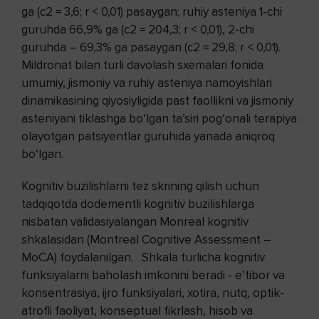
ga (c2 = 3,6; r < 0,01) pasaygan; ruhiy asteniya 1-chi
guruhda 66,9% ga (c2 = 204,3; r < 0,01), 2-chi
guruhda – 69,3% ga pasaygan (c2 = 29,8; r < 0,01).
Mildronat bilan turli davolash sxemalari fonida
umumiy, jismoniy va ruhiy asteniya namoyishlari
dinamikasining qiyosiyligida past faollikni va jismoniy
asteniyani tiklashga bo‘lgan ta’siri pog‘onali terapiya
olayotgan patsiyentlar guruhida yanada aniqroq
bo‘lgan.
Kognitiv buzilishlarni tez skrining qilish uchun
tadqiqotda dodementli kognitiv buzilishlarga
nisbatan validasiyalangan Monreal kognitiv
shkalasidan (Montreal Cognitive Assessment –
MoCA) foydalanilgan. Shkala turlicha kognitiv
funksiyalarni baholash imkonini beradi - e’tibor va
konsentrasiya, ijro funksiyalari, xotira, nutq, optik-
atrofli faoliyat, konseptual fikrlash, hisob va