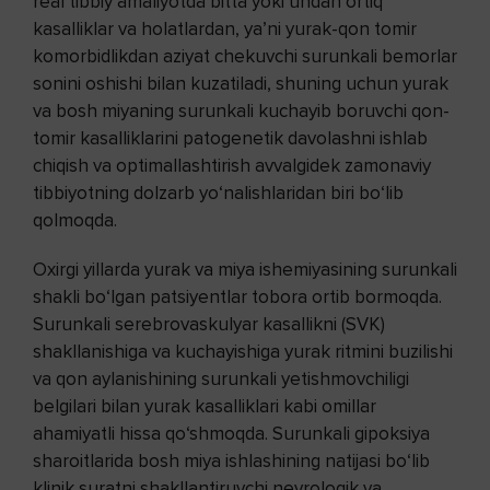
real tibbiy amaliyotda bitta yoki undan ortiq
kasalliklar va holatlardan, ya’ni yurak-qon tomir
komorbidlikdan aziyat chekuvchi surunkali bemorlar
sonini oshishi bilan kuzatiladi, shuning uchun yurak
va bosh miyaning surunkali kuchayib boruvchi qon-
tomir kasalliklarini patogenetik davolashni ishlab
chiqish va optimallashtirish avvalgidek zamonaviy
tibbiyotning dolzarb yo‘nalishlaridan biri bo‘lib
qolmoqda.
Oxirgi yillarda yurak va miya ishemiyasining surunkali
shakli bo‘lgan patsiyentlar tobora ortib bormoqda.
Surunkali serebrovaskulyar kasallikni (SVK)
shakllanishiga va kuchayishiga yurak ritmini buzilishi
va qon aylanishining surunkali yetishmovchiligi
belgilari bilan yurak kasalliklari kabi omillar
ahamiyatli hissa qo‘shmoqda. Surunkali gipoksiya
sharoitlarida bosh miya ishlashining natijasi bo‘lib
klinik suratni shakllantiruvchi nevrologik va