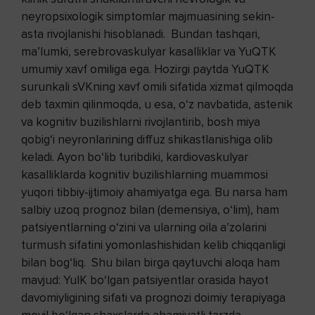
neyropsixologik simptomlar majmuasining sekin-
asta rivojlanishi hisoblanadi. Bundan tashqari,
ma’lumki, serebrovaskulyar kasalliklar va YuQTK
umumiy xavf omiliga ega. Hozirgi paytda YuQTK
surunkali sVKning xavf omili sifatida xizmat qilmoqda
deb taxmin qilinmoqda, u esa, o‘z navbatida, astenik
va kognitiv buzilishlarni rivojlantirib, bosh miya
qobig‘i neyronlarining diffuz shikastlanishiga olib
keladi. Ayon bo‘lib turibdiki, kardiovaskulyar
kasalliklarda kognitiv buzilishlarning muammosi
yuqori tibbiy-ijtimoiy ahamiyatga ega. Bu narsa ham
salbiy uzoq prognoz bilan (demensiya, o‘lim), ham
patsiyentlarning o‘zini va ularning oila a’zolarini
turmush sifatini yomonlashishidan kelib chiqqanligi
bilan bog‘liq. Shu bilan birga qaytuvchi aloqa ham
mavjud: YuIK bo‘lgan patsiyentlar orasida hayot
davomiyligining sifati va prognozi doimiy terapiyaga