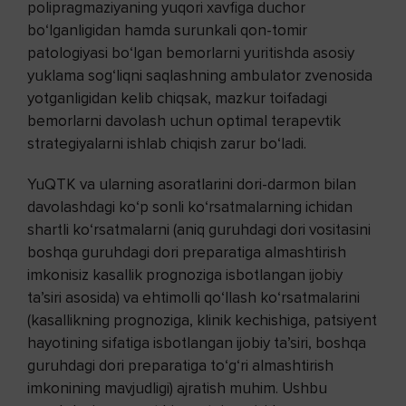
polipragmaziyaning yuqori xavfiga duchor
bo‘lganligidan hamda surunkali qon-tomir
patologiyasi bo‘lgan bemorlarni yuritishda asosiy
yuklama sog‘liqni saqlashning ambulator zvenosida
yotganligidan kelib chiqsak, mazkur toifadagi
bemorlarni davolash uchun optimal terapevtik
strategiyalarni ishlab chiqish zarur bo‘ladi.
YuQTK va ularning asoratlarini dori-darmon bilan
davolashdagi ko‘p sonli ko‘rsatmalarning ichidan
shartli ko‘rsatmalarni (aniq guruhdagi dori vositasini
boshqa guruhdagi dori preparatiga almashtirish
imkonisiz kasallik prognoziga isbotlangan ijobiy
ta’siri asosida) va ehtimolli qo‘llash ko‘rsatmalarini
(kasallikning prognoziga, klinik kechishiga, patsiyent
hayotining sifatiga isbotlangan ijobiy ta’siri, boshqa
guruhdagi dori preparatiga to‘g‘ri almashtirish
imkonining mavjudligi) ajratish muhim. Ushbu