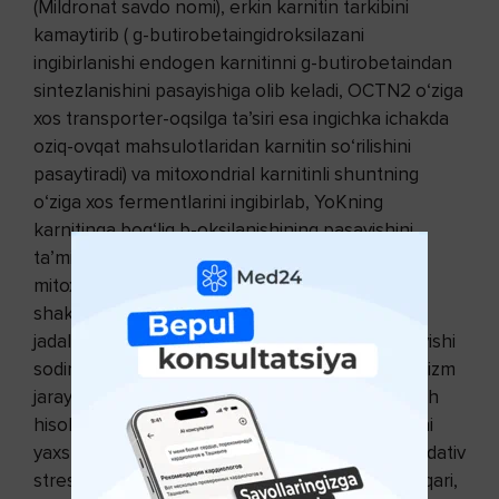
(Mildronat savdo nomi), erkin karnitin tarkibini
kamaytirib ( g-butirobetaingidroksilazani
ingibirlanishi endogen karnitinni g-butirobetaindan
sintezlanishini pasayishiga olib keladi, OCTN2 o‘ziga
xos transporter-oqsilga ta’siri esa ingichka ichakda
oziq-ovqat mahsulotlaridan karnitin so‘rilishini
pasaytiradi) va mitoxondrial karnitinli shuntning
o‘ziga xos fermentlarini ingibirlab, YoKning
karnitinga bog‘liq b-oksilanishining pasayishini
ta’minlaydi. Shunday qilib, meldoniy ta’sirida
mitoxondriyalar membranalari orqali YoK faol
shakllari tashilishining va ularning b-oksidlanish
jadalligini pasayishi fonida to‘planishining kamayishi
sodir bo‘ladi. Ushbu mexanizmlar birligi metabolizm
jarayonlarini yanada tejamliroq yo‘llarga o‘tkazish
hisobiga kisloroddan foydalanish samaradorligini
yaxshilashni ta’minlaydi hamda to‘qimalarni oksidativ
stress asoratlaridan himoya qiladi. Bundan tashqari,