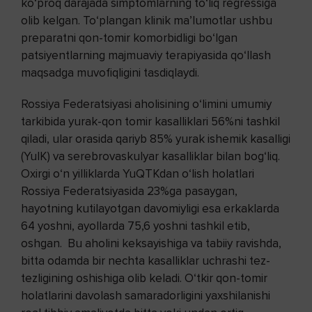
ko‘proq darajada simptomlarning to‘liq regressiga
olib kelgan. To‘plangan klinik ma’lumotlar ushbu
preparatni qon-tomir komorbidligi bo‘lgan
patsiyentlarning majmuaviy terapiyasida qo‘llash
maqsadga muvofiqligini tasdiqlaydi.
Rossiya Federatsiyasi aholisining o‘limini umumiy
tarkibida yurak-qon tomir kasalliklari 56%ni tashkil
qiladi, ular orasida qariyb 85% yurak ishemik kasalligi
(YuIK) va serebrovaskulyar kasalliklar bilan bog‘liq.
Oxirgi o‘n yilliklarda YuQTKdan o‘lish holatlari
Rossiya Federatsiyasida 23%ga pasaygan,
hayotning kutilayotgan davomiyligi esa erkaklarda
64 yoshni, ayollarda 75,6 yoshni tashkil etib,
oshgan. Bu aholini keksayishiga va tabiiy ravishda,
bitta odamda bir nechta kasalliklar uchrashi tez-
tezligining oshishiga olib keladi. O‘tkir qon-tomir
holatlarini davolash samaradorligini yaxshilanishi