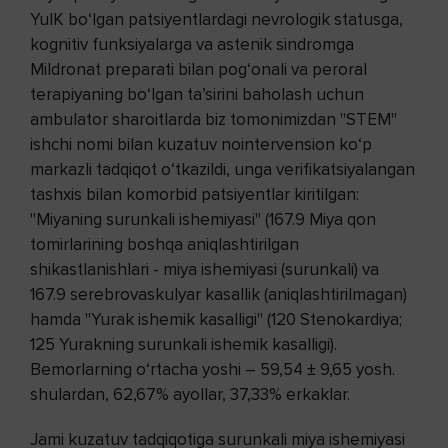
YuIK bo‘lgan patsiyentlardagi nevrologik statusga,
kognitiv funksiyalarga va astenik sindromga
Mildronat preparati bilan pog‘onali va peroral
terapiyaning bo‘lgan ta’sirini baholash uchun
ambulator sharoitlarda biz tomonimizdan "STEM"
ishchi nomi bilan kuzatuv nointervension ko‘p
markazli tadqiqot o‘tkazildi, unga verifikatsiyalangan
tashxis bilan komorbid patsiyentlar kiritilgan:
"Miyaning surunkali ishemiyasi" (167.9 Miya qon
tomirlarining boshqa aniqlashtirilgan
shikastlanishlari - miya ishemiyasi (surunkali) va
167.9 serebrovaskulyar kasallik (aniqlashtirilmagan)
hamda "Yurak ishemik kasalligi" (120 Stenokardiya;
125 Yurakning surunkali ishemik kasalligi).
Bemorlarning o‘rtacha yoshi – 59,54 ± 9,65 yosh.
shulardan, 62,67% ayollar, 37,33% erkaklar.
Jami kuzatuv tadqiqotiga surunkali miya ishemiyasi