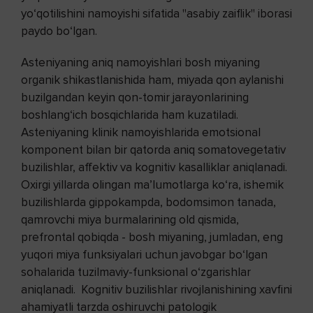
yo‘qotilishini namoyishi sifatida "asabiy zaiflik" iborasi
paydo bo‘lgan.
Asteniyaning aniq namoyishlari bosh miyaning
organik shikastlanishida ham, miyada qon aylanishi
buzilgandan keyin qon-tomir jarayonlarining
boshlang‘ich bosqichlarida ham kuzatiladi.
Asteniyaning klinik namoyishlarida emotsional
komponent bilan bir qatorda aniq somatovegetativ
buzilishlar, affektiv va kognitiv kasalliklar aniqlanadi.
Oxirgi yillarda olingan ma’lumotlarga ko‘ra, ishemik
buzilishlarda gippokampda, bodomsimon tanada,
qamrovchi miya burmalarining old qismida,
prefrontal qobiqda - bosh miyaning, jumladan, eng
yuqori miya funksiyalari uchun javobgar bo‘lgan
sohalarida tuzilmaviy-funksional o‘zgarishlar
aniqlanadi. Kognitiv buzilishlar rivojlanishining xavfini
ahamiyatli tarzda oshiruvchi patologik