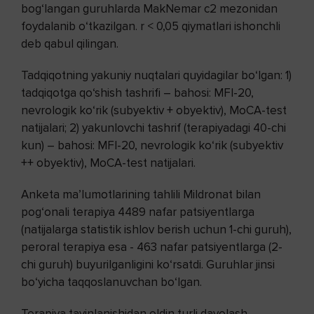
bog‘langan guruhlarda MakNemar c2 mezonidan
foydalanib o‘tkazilgan. r < 0,05 qiymatlari ishonchli
deb qabul qilingan.
Tadqiqotning yakuniy nuqtalari quyidagilar bo‘lgan: 1)
tadqiqotga qo‘shish tashrifi – bahosi: MFI-20,
nevrologik ko‘rik (subyektiv + obyektiv), MoCA-test
natijalari; 2) yakunlovchi tashrif (terapiyadagi 40-chi
kun) – bahosi: MFI-20, nevrologik ko‘rik (subyektiv
++ obyektiv), MoCA-test natijalari.
Anketa ma’lumotlarining tahlili Mildronat bilan
pog‘onali terapiya 4489 nafar patsiyentlarga
(natijalarga statistik ishlov berish uchun 1-chi guruh),
peroral terapiya esa - 463 nafar patsiyentlarga (2-
chi guruh) buyurilganligini ko‘rsatdi. Guruhlar jinsi
bo‘yicha taqqoslanuvchan bo‘lgan.
Terapiya tayinlanishidan oldin turli davolash