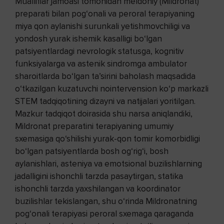
Mualliflar jamoasi tomonidan meldoniy (Mildronat)
preparati bilan pog‘onali va peroral terapiyaning
miya qon aylanishi surunkali yetishmovchiligi va
yondosh yurak ishemik kasalligi bo‘lgan
patsiyentlardagi nevrologik statusga, kognitiv
funksiyalarga va astenik sindromga ambulator
sharoitlarda bo‘lgan ta’sirini baholash maqsadida
o‘tkazilgan kuzatuvchi nointervension ko‘p markazli
STEM tadqiqotining dizayni va natijalari yoritilgan.
Mazkur tadqiqot doirasida shu narsa aniqlandiki,
Mildronat preparatini terapiyaning umumiy
sxemasiga qo‘shilishi yurak-qon tomir komorbidligi
bo‘lgan patsiyentlarda bosh og‘rig‘i, bosh
aylanishlari, asteniya va emotsional buzilishlarning
jadalligini ishonchli tarzda pasaytirgan, statika
ishonchli tarzda yaxshilangan va koordinator
buzilishlar tekislangan, shu o‘rinda Mildronatning
pog‘onali terapiyasi peroral sxemaga qaraganda