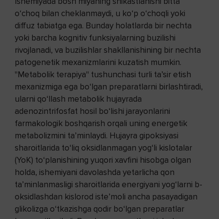
Ishemiyada bosh miyaning shikastlanishi bitta
o‘choq bilan cheklanmaydi, u ko‘p o‘choqli yoki
diffuz tabiatga ega. Bunday holatlarda bir nechta
yoki barcha kognitiv funksiyalarning buzilishi
rivojlanadi, va buzilishlar shakllanishining bir nechta
patogenetik mexanizmlarini kuzatish mumkin.
"Metabolik terapiya" tushunchasi turli ta’sir etish
mexanizmiga ega bo‘lgan preparatlarni birlashtiradi,
ularni qo‘llash metabolik hujayrada
adenozintrifosfat hosil bo‘lishi jarayonlarini
farmakologik boshqarish orqali uning energetik
metabolizmini ta’minlaydi. Hujayra gipoksiyasi
sharoitlarida to‘liq oksidlanmagan yog‘li kislotalar
(YoK) to‘planishining yuqori xavfini hisobga olgan
holda, ishemiyani davolashda yetarlicha qon
ta’minlanmasligi sharoitlarida energiyani yog‘larni b-
oksidlashdan kislorod iste’moli ancha pasayadigan
glikolizga o‘tkazishga qodir bo‘lgan preparatlar