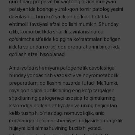
guruhdagi preparat bir vaqtning o‘zida muayyan
patsiyentda boshqa yurak-qon tomir patologiyasini
davolash uchun ko‘rsatilgan bo‘lgan holatda
ehtimolli tavsiyasi afzal bo‘lishi mumkin. Shunday
qilib, komorbidlikda shartli tayinlanishlarga
qo‘shimcha sifatida ko‘pgina ko‘rsatmalari bo‘lgan
(ikkita va undan ortiq) dori preparatlarini birgalikda
qo‘llash afzal hisoblanadi.
Amaliyotda ishemiyani patogenetik davolashga
bunday yondashish vazoaktiv va neyrometabolik
preparatlarni qo‘llashni nazarda tutadi. Ma’lumki,
miya qon oqimi buzilishining eng ko‘p tarqalgan
shakllarining patogenezi asosida to‘qimalarning
kislorodga bo‘lgan ehtiyojlari va uning haqiqatan
kelib tushishi o‘rtasidagi nomuvofiqlik, aniq
ifodalangan to‘qima ishemiyasi natijasida energetik
hujayra ichi almashuvining buzilishi yotadi.