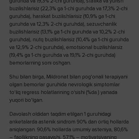
guruhda va 19,3% 2-chi guruhda), statika va yurish
buzilishlarisiz (22,3% ga 1-chi guruhda va 17,3% 2-chi
guruhda), harakat buzilishlarisiz (10,9% ga 1-chi
guruhda va 12,3% 2-chi guruhda), sezuvchanlik
buzilishlarisiz (13,1% ga 1-chi guruhda va 10,2% 2-chi
guruhda), nutq buzilishlarisiz (10,4% ga 1-chi guruhda
va 12,9% 2-chi guruhda), emotsional buzilishlarsiz
(19,4% ga 1-chi guruhda va 19,1% 2-chi guruhda)
bemorlarning soni oshgan.
Shu bilan birga, Mildronat bilan pog‘onali terapiyani
olgan bemorlar guruhida nevrologik simptomlar
to‘liq regress holatlarining o‘sishi (%da ) yanada
yuqori bo‘lgan.
Davolash oldidan taqdim etilgan 1 guruhidagi
anketalarda astenik sindrom 90% dan ortiq hollarda
aniqlangan. 90,6% hollarda umumiy asteniya, 80,6%
– faollikning pasayishi, 57,1% – motivatsiyaning