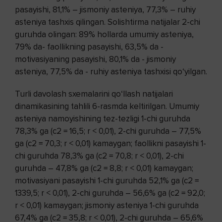
pasayishi, 81,1% – jismoniy asteniya, 77,3% – ruhiy
asteniya tashxis qilingan. Solishtirma natijalar 2-chi
guruhda olingan: 89% hollarda umumiy asteniya,
79% da- faollikning pasayishi, 63,5% da -
motivasiyaning pasayishi, 80,1% da - jismoniy
asteniya, 77,5% da - ruhiy asteniya tashxisi qo‘yilgan.
Turli davolash sxemalarini qo‘llash natijalari
dinamikasining tahlili 6-rasmda keltirilgan. Umumiy
asteniya namoyishining tez-tezligi 1-chi guruhda
78,3% ga (c2 = 16,5; r < 0,01), 2-chi guruhda – 77,5%
ga (c2 = 70,3; r < 0,01) kamaygan; faollikni pasayishi 1-
chi guruhda 78,3% ga (c2 = 70,8; r < 0,01), 2-chi
guruhda – 47,8% ga (c2 = 8,8; r < 0,01) kamaygan;
motivasiyani pasayishi 1-chi guruhda 52,1% ga (c2 =
1339,5; r < 0,01), 2-chi guruhda – 56,6% ga (c2 = 92,0;
r < 0,01) kamaygan; jismoniy asteniya 1-chi guruhda
67,4% ga (c2 = 35,8; r < 0,01), 2-chi guruhda – 65,6%