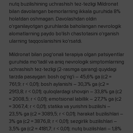
nutq buzilishining uchrashish tez-tezligi Mildronat
bilan davolangan bemorlarning ikkala guruhida 8%
holatdan oshmagan. Davolashdan oldin
o'rganilayotgan guruhlarda baholangan nevrologik
alomatlarning paydo bo'lish chastotasini o'rganish
ularning taqqoslanishini ko'rsatdi.
Mildronat bilan pog‘onali terapiya olgan patsiyentlar
guruhida mo‘tadil va aniq nevrologik simptomlarning
uchrashish tez-tezligi (2-rasmga qarang) quyidagi
tarzda pasaygan: bosh og‘rig‘i – 45,6% ga (c2 =
761,9; r < 0,01); bosh aylanishi – 30,3% ga (c2 =
2913,8; r < 0,01); quloqlardagi shovqin – 33,8% ga (c2
= 2008,5; r < 0,01); emotsional labillik – 27,7% ga (c2
= 3067,4; r < 0,01); statika va yurishni buzilishi –
23,5% ga (c2 = 3089,5; r < 0,01); harakat buzilishlari –
3% ga (c2 = 3876,8; r < 0,01); sezgirlik buzilishlari –
3,5% ga (c2 = 4181,7; r < 0,01); nutq buzilishlari – 1,8%