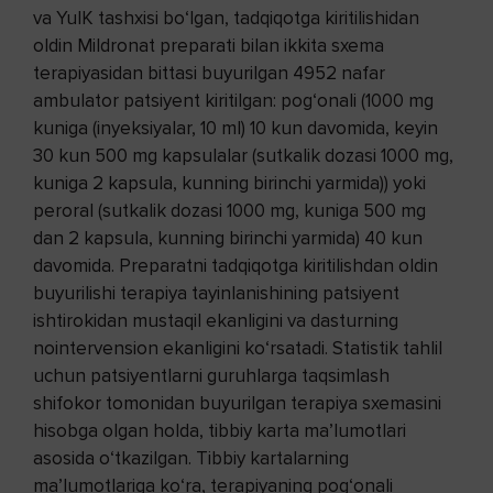
va YuIK tashxisi bo‘lgan, tadqiqotga kiritilishidan
oldin Mildronat preparati bilan ikkita sxema
terapiyasidan bittasi buyurilgan 4952 nafar
ambulator patsiyent kiritilgan: pog‘onali (1000 mg
kuniga (inyeksiyalar, 10 ml) 10 kun davomida, keyin
30 kun 500 mg kapsulalar (sutkalik dozasi 1000 mg,
kuniga 2 kapsula, kunning birinchi yarmida)) yoki
peroral (sutkalik dozasi 1000 mg, kuniga 500 mg
dan 2 kapsula, kunning birinchi yarmida) 40 kun
davomida. Preparatni tadqiqotga kiritilishdan oldin
buyurilishi terapiya tayinlanishining patsiyent
ishtirokidan mustaqil ekanligini va dasturning
nointervension ekanligini ko‘rsatadi. Statistik tahlil
uchun patsiyentlarni guruhlarga taqsimlash
shifokor tomonidan buyurilgan terapiya sxemasini
hisobga olgan holda, tibbiy karta ma’lumotlari
asosida o‘tkazilgan. Tibbiy kartalarning
ma’lumotlariga ko‘ra, terapiyaning pog‘onali