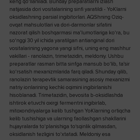
keng qo‘llaniladi. Bunday preparatlarni izlash
natijasida dori vositalarining sinfi yaratildi - YoKlarni
oksidlashning parsial ingibitorlari. AQShning Oziq-
ovqat mahsulotlari va dori-darmonlar sifatini
nazorat qilish boshqarmasi ma’lumotlariga ko‘ra, bu
so‘nggi 30 yil ichida yaratilgan antianginal dori
vositalarining yagona yangi sifni, uning eng mashhur
vakillari - ranolazin, trimetazidin, meldoniy. Ushbu
preparatlar rasman bitta sinfga mansub bo‘lib, ta’sir
ko‘rsatish mexanizmlarida farq qiladi. Shunday qilib,
ranolazin terapevtik samarasining asosiy mexanizmi
natriy ionlarining kechki oqimini ingibirlanishi
hisoblanadi. Trimetazidin, bevosita b-oksidlashda
ishtirok etuvchi oxirgi fermentni ingibirlab,
mitoxondriyalarga kelib tushgan YoKlarning ortiqcha
kelib tushishiga va ularning faollashgan shakllarini
hujayralarda to‘planishiga to‘sqinlik qilmasdan,
oksidlanish tezligini to‘xtatadi. Meldoniy esa