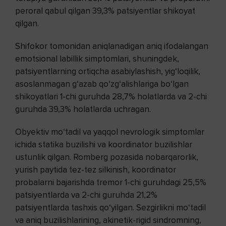
peroral qabul qilgan 39,3% patsiyentlar shikoyat
qilgan.
Shifokor tomonidan aniqlanadigan aniq ifodalangan
emotsional labillik simptomlari, shuningdek,
patsiyentlarning ortiqcha asabiylashish, yig‘loqilik,
asoslanmagan g‘azab qo‘zg‘alishlariga bo‘lgan
shikoyatlari 1-chi guruhda 28,7% holatlarda va 2-chi
guruhda 39,3% holatlarda uchragan.
Obyektiv mo‘tadil va yaqqol nevrologik simptomlar
ichida statika buzilishi va koordinator buzilishlar
ustunlik qilgan. Romberg pozasida nobarqarorlik,
yurish paytida tez-tez silkinish, koordinator
probalarni bajarishda tremor 1-chi guruhdagi 25,5%
patsiyentlarda va 2-chi guruhda 21,2%
patsiyentlarda tashxis qo‘yilgan. Sezgirlikni mo‘tadil
va aniq buzilishlarining, akinetik-rigid sindromning,