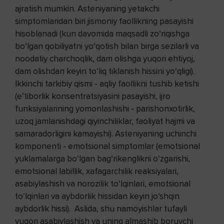
ajratish mumkin. Asteniyaning yetakchi
simptomlaridan biri jismoniy faollikning pasayishi
hisoblanadi (kun davomida maqsadli zo‘riqishga
bo‘lgan qobiliyatni yo‘qotish bilan birga sezilarli va
noodatiy charchoqlik, dam olishga yuqori ehtiyoj,
dam olishdan keyin to‘liq tiklanish hissini yo‘qligi).
Ikkinchi tarkibiy qismi - aqliy faollikni tushib ketishi
(e’tiborlik konsentratsiyasini pasayishi, ijro
funksiyalarining yomonlashishi - parishonxotirlik,
uzoq jamlanishdagi qiyinchiliklar, faoliyat hajmi va
samaradorligini kamayishi). Asteniyaning uchinchi
komponenti - emotsional simptomlar (emotsional
yuklamalarga bo‘lgan bag‘rikenglikni o‘zgarishi,
emotsional labillik, xafagarchilik reaksiyalari,
asabiylashish va norozilik to‘lqinlari, emotsional
to‘lqinlari va aybdorlik hissidan keyin jo‘shqin
aybdorlik hissi). Aslida, shu namoyishlar tufayli
yuqori asabiylashish va uning almashib boruvchi