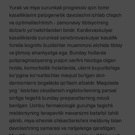
Yurak va miya surunkali progressiv qon tomir
kasalliklarini patogenetik davolashni ishlab chiqish
va optimallashtirish - zamonaviy tibbiyotning
dolzarb yo'nalishlaridan biridir. Kardiovaskulyar
kasalliklarda surunkali serebrovaskulyar kasallik
fonida kognitiv buzilishlar muammosi alohida tibbiy
va ijtimoiy ahamiyatga ega. Bunday hollarda
polipragmaziyaning yuqori xavfini hisobga olgan
holda, komorbidlik holatlarida, ularni buyurilishiga
ko‘pgina ko'rsatkichlar mavjud bo'lgan dori-
darmonlarni birgalikda qo'llash afzaldir. Maqolada
yog ' kislotasi oksidlanish ingibitorlarining parsial
sinfiga tegishli bunday preparatlarning misoli
berilgan. Ushbu farmakologik guruhga tegishli
meldoniyning terapevtik mexanizmi batafsil tahlil
qilinib, miya ishemik shikastlanishini meldoniy bilan
davolashning samarasi va natijalariga qaratilgan.