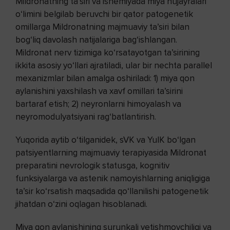
Mildronatning ta’siri va ishemiyada miya hujayralari
o‘limini belgilab beruvchi bir qator patogenetik
omillarga Mildronatning majmuaviy ta’siri bilan
bog‘liq davolash natijalariga bag‘ishlangan.
Mildronat nerv tizimiga ko‘rsatayotgan ta’sirining
ikkita asosiy yo‘llari ajratiladi, ular bir nechta parallel
mexanizmlar bilan amalga oshiriladi: 1) miya qon
aylanishini yaxshilash va xavf omillari ta’sirini
bartaraf etish; 2) neyronlarni himoyalash va
neyromodulyatsiyani rag‘batlantirish.
Yuqorida aytib o‘tilganidek, sVK va YuIK bo‘lgan
patsiyentlarning majmuaviy terapiyasida Mildronat
preparatini nevrologik statusga, kognitiv
funksiyalarga va astenik namoyishlarning aniqligiga
ta’sir ko‘rsatish maqsadida qo‘llanilishi patogenetik
jihatdan o‘zini oqlagan hisoblanadi.
Miya qon aylanishining surunkali yetishmovchiligi va