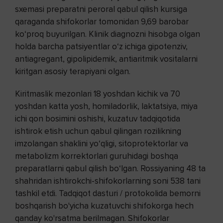
sxemasi preparatni peroral qabul qilish kursiga
qaraganda shifokorlar tomonidan 9,69 barobar
ko‘proq buyurilgan. Klinik diagnozni hisobga olgan
holda barcha patsiyentlar o‘z ichiga gipotenziv,
antiagregant, gipolipidemik, antiaritmik vositalarni
kiritgan asosiy terapiyani olgan.
Kiritmaslik mezonlari 18 yoshdan kichik va 70
yoshdan katta yosh, homiladorlik, laktatsiya, miya
ichi qon bosimini oshishi, kuzatuv tadqiqotida
ishtirok etish uchun qabul qilingan rozilikning
imzolangan shaklini yo‘qligi, sitoprotektorlar va
metabolizm korrektorlari guruhidagi boshqa
preparatlarni qabul qilish bo‘lgan. Rossiyaning 48 ta
shahridan ishtirokchi-shifokorlarning soni 538 tani
tashkil etdi. Tadqiqot dasturi / protokolida bemorni
boshqarish bo'yicha kuzatuvchi shifokorga hech
qanday ko'rsatma berilmagan. Shifokorlar