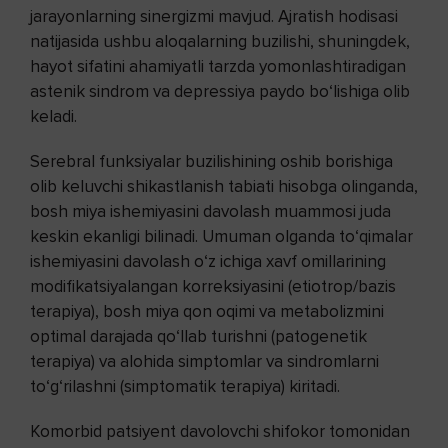
jarayonlarning sinergizmi mavjud. Ajratish hodisasi
natijasida ushbu aloqalarning buzilishi, shuningdek,
hayot sifatini ahamiyatli tarzda yomonlashtiradigan
astenik sindrom va depressiya paydo bo‘lishiga olib
keladi.
Serebral funksiyalar buzilishining oshib borishiga
olib keluvchi shikastlanish tabiati hisobga olinganda,
bosh miya ishemiyasini davolash muammosi juda
keskin ekanligi bilinadi. Umuman olganda to‘qimalar
ishemiyasini davolash o‘z ichiga xavf omillarining
modifikatsiyalangan korreksiyasini (etiotrop/bazis
terapiya), bosh miya qon oqimi va metabolizmini
optimal darajada qo‘llab turishni (patogenetik
terapiya) va alohida simptomlar va sindromlarni
to‘g‘rilashni (simptomatik terapiya) kiritadi.
Komorbid patsiyent davolovchi shifokor tomonidan