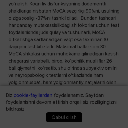
yo‘nalish. Kognitiv disfunksiyaning dodementli
shakllariga nisbatan MoCA sezgirligi 90%ni, usulning
o‘ziga xosligi -87%ni tashkil qiladi. Bundan tashqari
har qanday mutaxassislikdagi shifokorlar uchun test
foydalanishda juda qulay va tushunarli, MoCA
o‘tkazishga sarflanadigan vaqt esa taxminan 10
daqiqani tashkil etadi. Maksimal ballar soni 30.
MoCA shkalasi uchun muhokama qilinadigan kesish
chegarasi variabelli, biroq, ko‘pchilik mualliflar 26
ball qiymatni ko‘rsatib, shu o‘rinda subyektiv omilni
va neyropsixologik testlarni o‘tkazishda ham
yolg‘onmusbat, ham yolg‘onmanfiy natijalarni olish
mumkinligini istisno qilib bo‘lmaydi deb hisoblaydi.
Biz
cookie-fayllardan
foydalanamiz. Saytdan
foydalanishni davom ettirish orqali siz roziligingizni
MoSA ma’lumotlari bo‘yicha Mildronat bilan
bildirasiz
terapiyadan oldin o‘rtacha ko‘rsatkich 1-chi guruh
kogortasida 23 ± 3,72 ballni, 2-chi guruhda – 22 ±
Qabul qilish
3,9 ballni tashkil etgan, ya’ni yosh me’yoriga