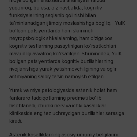
moyil bo‘lgan shaxslarda ahamiyatli tarzda
yuqoriroq, bu esa, o‘z navbatida, kognitiv
funksiyalarning saqlanib qolinishi bilan
ta’minlanadigan ijtimoiy moslashishga bog‘liq. YuIK
bo‘lgan patsiyentlarda ham skriningli
neyropsixologik shkalalarning, ham o‘ziga xos
kognitiv testlarning pasaytirilgan ko‘rsatkichlari
mavjudligi avvalroq ko‘rsatilgan. Shuningdek, YuIK
bo‘lgan patsiyentlarda kognitiv buzilishlarning
rivojlanishiga yurak yetishmovchiligining va og‘ir
aritmiyaning salbiy ta’siri namoyish etilgan.
Yurak va miya patologiyasida astenik holat ham
fanlararo tadqiqotlarning predmeti bo‘lib
hisoblanadi, chunki nerv va ichki kasalliklar
klinikasida eng tez uchraydigan buzilishlar sarasiga
kiradi.
Astenik kasalliklarning asosiy umumiy belgilarini