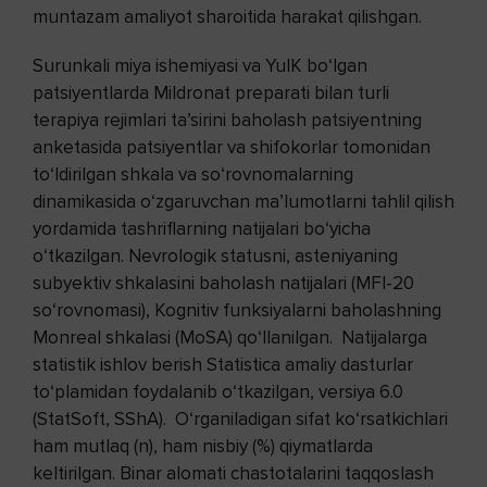
muntazam amaliyot sharoitida harakat qilishgan.
Surunkali miya ishemiyasi va YuIK bo‘lgan
patsiyentlarda Mildronat preparati bilan turli
terapiya rejimlari ta’sirini baholash patsiyentning
anketasida patsiyentlar va shifokorlar tomonidan
to‘ldirilgan shkala va so‘rovnomalarning
dinamikasida o‘zgaruvchan ma’lumotlarni tahlil qilish
yordamida tashriflarning natijalari bo‘yicha
o‘tkazilgan. Nevrologik statusni, asteniyaning
subyektiv shkalasini baholash natijalari (MFI-20
so‘rovnomasi), Kognitiv funksiyalarni baholashning
Monreal shkalasi (MoSA) qo‘llanilgan. Natijalarga
statistik ishlov berish Statistica amaliy dasturlar
to‘plamidan foydalanib o‘tkazilgan, versiya 6.0
(StatSoft, SShA). O‘rganiladigan sifat ko‘rsatkichlari
ham mutlaq (n), ham nisbiy (%) qiymatlarda
keltirilgan. Binar alomati chastotalarini taqqoslash