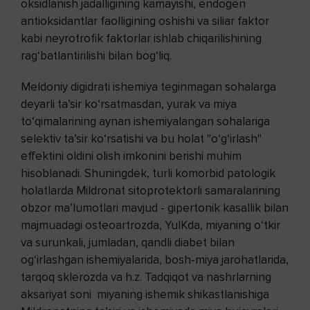
oksidlanish jadalligining kamayishi, endogen
antioksidantlar faolligining oshishi va siliar faktor
kabi neyrotrofik faktorlar ishlab chiqarilishining
rag‘batlantirilishi bilan bog‘liq.
Meldoniy digidrati ishemiya teginmagan sohalarga
deyarli ta’sir ko‘rsatmasdan, yurak va miya
to‘qimalarining aynan ishemiyalangan sohalariga
selektiv ta’sir ko‘rsatishi va bu holat "o‘g‘irlash"
effektini oldini olish imkonini berishi muhim
hisoblanadi. Shuningdek, turli komorbid patologik
holatlarda Mildronat sitoprotektorli samaralarining
obzor ma’lumotlari mavjud - gipertonik kasallik bilan
majmuadagi osteoartrozda, YuIKda, miyaning o‘tkir
va surunkali, jumladan, qandli diabet bilan
og‘irlashgan ishemiyalarida, bosh-miya jarohatlarida,
tarqoq sklerozda va h.z. Tadqiqot va nashrlarning
aksariyat soni miyaning ishemik shikastlanishiga