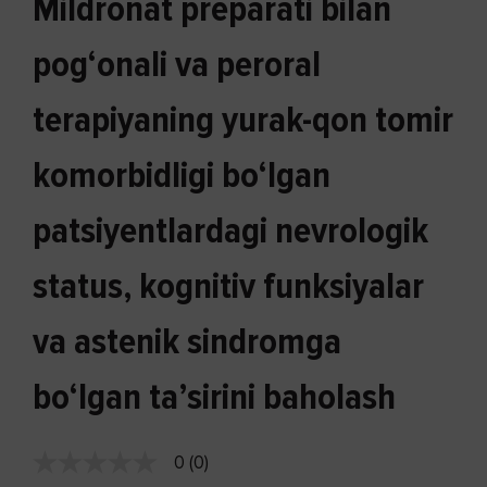
Mildronat preparati bilan
pog‘onali va peroral
terapiyaning yurak-qon tomir
komorbidligi bo‘lgan
patsiyentlardagi nevrologik
status, kognitiv funksiyalar
va astenik sindromga
bo‘lgan ta’sirini baholash
0 (0)