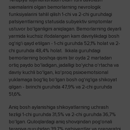
sxemalarini olgan bemorlarning nevrologik
funksiyalarini tahlil qilish 1-chi va 2-chi guruhdagi
patsiyentlarning statusida subyektiv simptomlar
ustuvor bo‘lganligini aniqlagan. Bemorlarning deyarli
yarmida kuchsiz ifodalangan kam davriylikdagi bosh
og‘rig‘i qayd etilgan - 1-chi guruhda 52,1% holat va 2-
chi guruhda 48,4% holat. Ikkala guruhdagi
bemorlarning boshqa qismi bir oyda 2 martadan
ortiq paydo bo‘ladigan, jadalligi bo‘yicha o‘rtacha va
davriy kuchli bo‘lgan, ko‘proq psixoemotsional
yuklamaga bog‘liq bo‘lgan bosh og‘rig‘iga shikoyat
qilgan - birinchi guruhda 47,9% va 2-chi guruhda
51,6%.
Aniq bosh aylanishiga shikoyatlarning uchrash
tezligi 1-chi guruhda 31,5% va 2-chi guruhda 36,7%
bo‘lgan. Quloqlardagi aniq shovqindan pog‘onali
terapiya guruhidan 39,7% patsiyentlar va preparatni