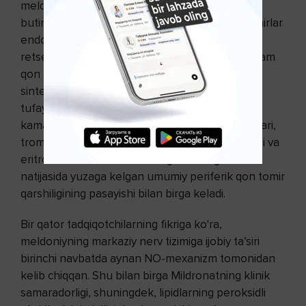
meldoniyni qo‘llash fonida qon plazmasida g-
butirobetain konsentratsiyasini oshishi qon tomirlar
endoteliyalariga nisbatan asetilxolin
retseptorlarning faollashishiga olib keladi, bu ham
qon tomir devori tomonidan azot oksidi (NO)
sintezini rag‘batlantirishga ko‘maklashadi, shu
tufayli endotelial disfunksiya namoyishini
kamaytiradi. Bu adrenalinning qon tomir spazmlari,
trombotsitlarni agregatsiyalashning inhibatsiyasi va
eritrotsitlar membranalarining elastikligi oshishi
natijasida yuzaga kelgan umumiy periferik qon tomir
qarshiligining pasayishi bilan birga keladi.
Bir qator tadqiqotchilarning fikriga ko'ra,
meldoniyning markaziy nerv tizimiga ijobiy ta’siri
birinchi navbatda aynan NO-mexanizm tomonidan
kelib chiqqan. Shu bilan birga Mildronatning klinik
samaradorligi, shuningdek, lipidlarning peroksidli