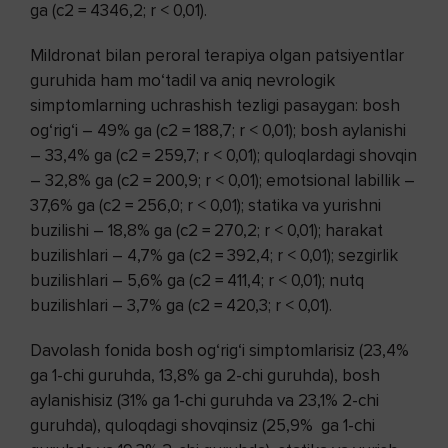
ga (c2 = 4346,2; r < 0,01).
Mildronat bilan peroral terapiya olgan patsiyentlar
guruhida ham mo‘tadil va aniq nevrologik
simptomlarning uchrashish tezligi pasaygan: bosh
og‘rig‘i – 49% ga (c2 = 188,7; r < 0,01); bosh aylanishi
– 33,4% ga (c2 = 259,7; r < 0,01); quloqlardagi shovqin
– 32,8% ga (c2 = 200,9; r < 0,01); emotsional labillik –
37,6% ga (c2 = 256,0; r < 0,01); statika va yurishni
buzilishi – 18,8% ga (c2 = 270,2; r < 0,01); harakat
buzilishlari – 4,7% ga (c2 = 392,4; r < 0,01); sezgirlik
buzilishlari – 5,6% ga (c2 = 411,4; r < 0,01); nutq
buzilishlari – 3,7% ga (c2 = 420,3; r < 0,01).
Davolash fonida bosh og‘rig‘i simptomlarisiz (23,4%
ga 1-chi guruhda, 13,8% ga 2-chi guruhda), bosh
aylanishisiz (31% ga 1-chi guruhda va 23,1% 2-chi
guruhda), quloqdagi shovqinsiz (25,9% ga 1-chi