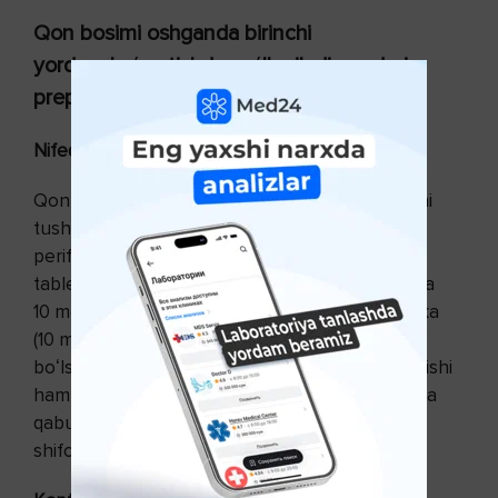
Qon bosimi oshganda birinchi
yordam koʻrsatishda qoʻllaniladigan dori
preparatlari
Nifedipin (Fenigidin)
Qon bosimini tushiruvchi preparat. Qon bosimini
tushiradi, koronar qon aylanishini yaxshilaydi,
periferik qon tomirlarni kengaytiradi. Odatda
tabletka shaklida buyuriladi, taʼsir etuvchi modda
10 mg saqlanadi. Gipertonik kriz vaqtida 1 tabletka
(10 mg) til ostiga tashlab soʻriladi. Agar ehtiyoj
boʻlsa, 30 daqiqa oʻtgach yana bir tabletka soʻrilishi
ham mumkin. Bu doir preparatini uzoq muddatga
qabul qilish faqatgina
shifokor mutaxassis tomonidan buyuriladi.