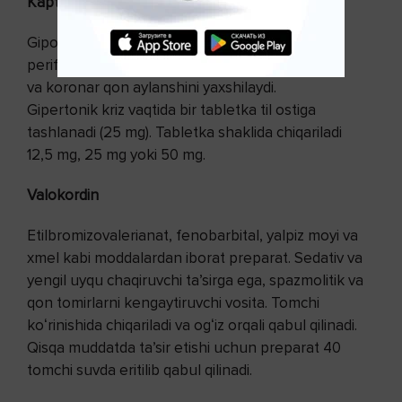
Kaptopril
Gipotenziv vosita – qon tomirlarni kengaytiradi,
periferik oqim qarshiligini kamaytiradi
va koronar qon aylanshini yaxshilaydi.
Gipertonik kriz vaqtida bir tabletka til ostiga
tashlanadi (25 mg). Tabletka shaklida chiqariladi
12,5 mg, 25 mg yoki 50 mg.
Valokordin
Etilbromizovalerianat, fenobarbital, yalpiz moyi va
xmel kabi moddalardan iborat preparat. Sedativ va
yengil uyqu chaqiruvchi taʼsirga ega, spazmolitik va
qon tomirlarni kengaytiruvchi vosita. Tomchi
koʻrinishida chiqariladi va ogʻiz orqali qabul qilinadi.
Qisqa muddatda taʼsir etishi uchun preparat 40
tomchi suvda eritilib qabul qilinadi.