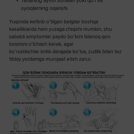
Tananing ayrim sohalari yoki qoʻl va
oyoqlarning oqarishi.
Yuqorida keltirib oʻtilgan belgilar boshqa
kasalliklarda ham yuzaga chiqishi mumkin, shu
sababli simptomlar paydo boʻlishi bilanoq qon
bosimini oʻlchash kerak, agar
koʻrsatkichlar kritik darajada boʻlsa, zudlik bilan tez
tibbiy yordamga murojaat etish zarur.