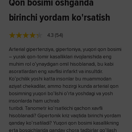
Qon bosimi oshganda
birinchi yordam ko'rsatish
4.3 (54)
Arterial gipertenziya, gipertoniya, yuqori qon bosimi
– yurak qon-tomir kasalliklari rivojlanishida eng
muhim rol oʻynaydigan omil hisoblanadi, bu kabi
asoratlardan eng xavflisi infarkt va insultdir.
Koʻpchilik yoshi katta insonlar bu muammodan
aziyat chekadilar, ammo hozirgi kunda arterial qon
bosimning yuqori boʻlishi oʻrta yoshdagi va yosh
insonlarda ham uchrab
turibdi. Tanometr koʻrsatkichi qachon xavfli
hisoblanadi? Gipertonik kriz vaqtida birinchi yordam
qanday koʻrsatiladi? Yuqori qon bosimi kasallikning
erta bosqichlarida qanday chora tadbirlar qoʻllash