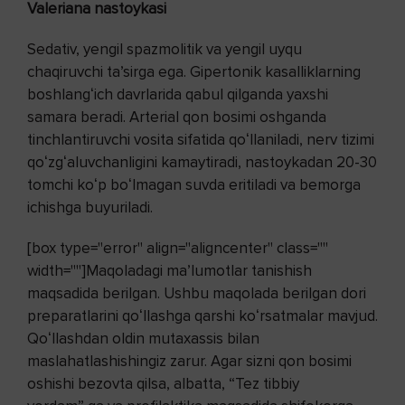
Valeriana nastoykasi
Sedativ, yengil spazmolitik va yengil uyqu
chaqiruvchi taʼsirga ega. Gipertonik kasalliklarning
boshlangʻich davrlarida qabul qilganda yaxshi
samara beradi. Arterial qon bosimi oshganda
tinchlantiruvchi vosita sifatida qoʻllaniladi, nerv tizimi
qoʻzgʻaluvchanligini kamaytiradi, nastoykadan 20-30
tomchi koʻp boʻlmagan suvda eritiladi va bemorga
ichishga buyuriladi.
[box type="error" align="aligncenter" class=""
width=""]Maqoladagi maʼlumotlar tanishish
maqsadida berilgan. Ushbu maqolada berilgan dori
preparatlarini qoʻllashga qarshi koʻrsatmalar mavjud.
Qoʻllashdan oldin mutaxassis bilan
maslahatlashishingiz zarur. Agar sizni qon bosimi
oshishi bezovta qilsa, albatta, “Tez tibbiy