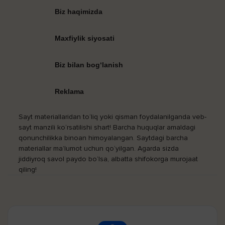
Biz haqimizda
Maxfiylik siyosati
Biz bilan bog‘lanish
Reklama
Sayt materiallaridan to‘liq yoki qisman foydalanilganda veb-
sayt manzili ko‘rsatilishi shart! Barcha huquqlar amaldagi
qonunchilikka binoan himoyalangan. Saytdagi barcha
materiallar ma’lumot uchun qo‘yilgan. Agarda sizda
jiddiyroq savol paydo bo‘lsa, albatta shifokorga murojaat
qiling!