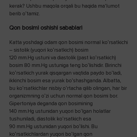
kerak? Ushbu maqola orqali bu haqida maʼlumot
berib oʻtamiz.
Qon bosimi oshishi sabablari
Katta yoshdagi odam qon bosimi normal koʻrsatkichi
– sistolik (yuqori koʻrsatkich) bosim
120 mm.Hg ustuni va diastolik (past koʻrsatkich)
bosim 80 mm.Hg ustuniga teng boʻlishidir. Birinchi
koʻrsatkich yurak qisqargan vaqtida paydo boʻladi,
ikkinchi bosim esa yurak boʻshashganda. Albatta,
bu koʻrsatkichlar nisbiy oʻrtacha qilib olingan, har bir
organizmning oʻzi uchun normal qon bosimi bor.
Gipertoniya deganda qon bosimining
140 mm.Hg ustunidan yuqori boʻlgan holatlar
tushuniladi, diastolik koʻrsatkich esa
90 mm.Hg ustunidan yuqori boʻlishi. Bu
koʻrsatkichlardan yuqori boʻlgan qon