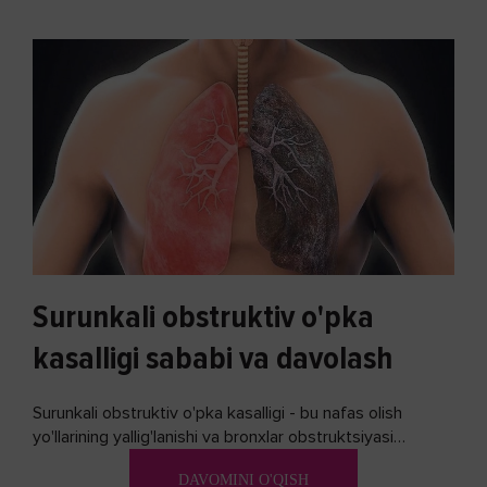
Surunkali obstruktiv o'pka
kasalligi sababi va davolash
Surunkali obstruktiv o'pka kasalligi - bu nafas olish
yo'llarining yallig'lanishi va bronxlar obstruktsiyasi
(shishishi) bilan tavsiflangan...
DAVOMINI O'QISH