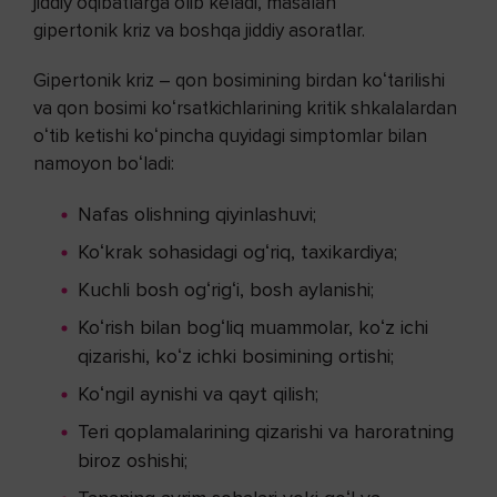
jiddiy oqibatlarga olib keladi, masalan
gipertonik kriz va boshqa jiddiy asoratlar.
Gipertonik kriz – qon bosimining birdan koʻtarilishi
va qon bosimi koʻrsatkichlarining kritik shkalalardan
oʻtib ketishi koʻpincha quyidagi simptomlar bilan
namoyon boʻladi:
Nafas olishning qiyinlashuvi;
Koʻkrak sohasidagi ogʻriq, taxikardiya;
Kuchli bosh ogʻrigʻi, bosh aylanishi;
Koʻrish bilan bogʻliq muammolar, koʻz ichi
qizarishi, koʻz ichki bosimining ortishi;
Koʻngil aynishi va qayt qilish;
Teri qoplamalarining qizarishi va haroratning
biroz oshishi;