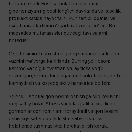
bartaraf etadi. Boshqa holatlarda arterial
gipertenziyaning boshlangʻich davrlarida va kasallik
profilaktikasida hayot tarzi, kun tartibi, odatlar va
ovqatlanish tartibini oʻzgartirish kerak boʻladi. Bu
maqsadda mutaxassislar quyidagi tavsiyalarni
beradilar:
Qon bosimini tushirishning eng samarali usuli tana
vaznini meʼyorga keltirishdir. Buning yoʻli oson:
kamroq va toʻ
gʻ
​ri
ovqatlanish, ayniqsa yogʻli
qovurilgan, shirin, dudlangan mahsulotlar isteʼmolini
kamaytirish va koʻproq aktiv harakatda boʻlish;
Stress – arterial qon bosimi oshishiga olib keluvchi
eng salbiy holat. Stress vaqtida ajralib chiqadigan
gormonlar qon tomirlarni toraytiradi va qon bosimi
oshishiga sabab boʻladi. Shu sababli stress
holatlariga tushmaslikka harakat qilish kerak,