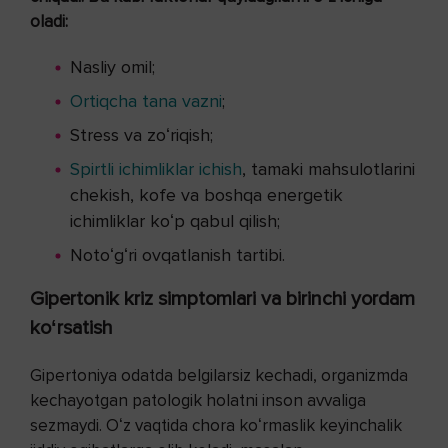
oladi:
Nasliy omil;
Ortiqcha tana vazni
;
Stress va zoʻriqish;
Spirtli ichimliklar ichish
, tamaki mahsulotlarini
chekish, kofe va boshqa energetik
ichimliklar koʻp qabul qilish;
Notoʻgʻri ovqatlanish tartibi.
Gipertonik kriz simptomlari va birinchi yordam
koʻrsatish
Gipertoniya odatda belgilarsiz kechadi, organizmda
kechayotgan patologik holatni inson avvaliga
sezmaydi. Oʻz vaqtida chora koʻrmaslik keyinchalik