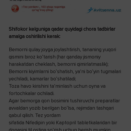
Shifokor kelguniga qadar quyidagi chora tadbirlar
amalga oshirilishi kerak:
Bemorni qulay joyga joylashtirish, tananing yuqori
qismini biroz koʻtarish (har qanday jismoniy
harakatdan cheklash, bemorni qimirlatmaslik);
Bemorni kiyimlarni boʻshatish, yaʼni boʻyin tugmalari
yechiladi, kamarlar boʻshatiladi;
Toza havo kirishini taʼminlash uchun oyna va
fortochkalar ochiladi.
Agar bemorga qon bosimini tushiruvchi preparatlar
avvaldan yozib berilgan boʻlsa, rejimdan tashqari
qabul qilish. Tez yordam
sifatida Nifedipin yoki Kaptopril tabletkalaridan bir
donasini til ostiga soʻrish uchun berish mumkin