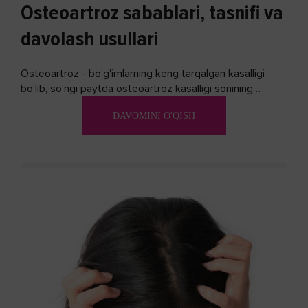
Osteoartroz sabablari, tasnifi va
davolash usullari
Osteoartroz - bo'g'imlarning keng tarqalgan kasalligi
bo'lib, so'ngi paytda osteoartroz kasalligi sonining
ko'payishi tendentsiyasi mavjud...
DAVOMINI O'QISH