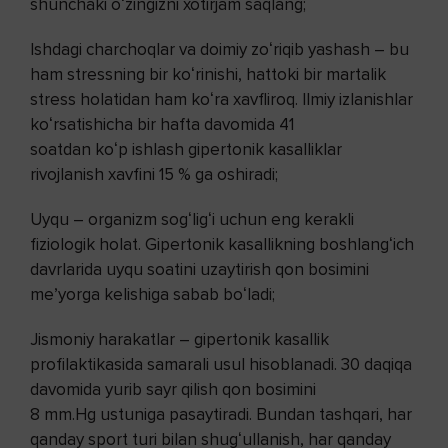
shunchaki oʻzingizni xotirjam saqlang;
Ishdagi charchoqlar va doimiy zoʻriqib yashash – bu
ham stressning bir koʻrinishi, hattoki bir martalik
stress holatidan ham koʻra xavfliroq. Ilmiy izlanishlar
koʻrsatishicha bir hafta davomida 41
soatdan koʻp ishlash gipertonik kasalliklar
rivojlanish xavfini 15 % ga oshiradi;
Uyqu – organizm sogʻligʻi uchun eng kerakli
fiziologik holat. Gipertonik kasallikning boshlangʻich
davrlarida uyqu soatini uzaytirish qon bosimini
meʼyorga kelishiga sabab boʻladi;
Jismoniy harakatlar – gipertonik kasallik
profilaktikasida samarali usul hisoblanadi. 30 daqiqa
davomida yurib sayr qilish qon bosimini
8 mm.Hg ustuniga pasaytiradi. Bundan tashqari, har
qanday sport turi bilan shugʻullanish, har qanday