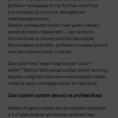
(Shifokor tavsiyasiga koʻ
ra). Koʻkrak va koʻkrak
orti sohasida ogʻriq boʻlsa, Nitroglitserin
tabletkasidan berish;
Sedativ vositalardan berish ham yaxshi samara
beradi (Korvalol, Valokordin) – ular bemorni
tinchlantiradi va umumiy ahvolini yaxshilaydi;
Iliq muolajalar (xantallar, grelkalarni oyoqqa qoʻyish)
ham qon bosimini biroz tushiradi.
[box type="info" align="aligncenter" class=""
width=""]Bemor bilan yengil suhbat qurish va uning
hayolini chalgʻitish ham bemorning kasallik haqida
ortiqcha qaygʻurmasligiga sabab boʻladi.[/box]
Qon bosimi oshishi davosi va profilaktikasi
Ikkilamchi gipertoniyada asosiy kasallikni davolash
oʻz-oʻzidan arterial qon bosimi oshishini ham