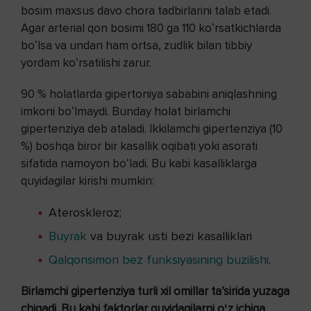
bosim maxsus davo chora tadbirlarini talab etadi.
Agar arterial qon bosimi 180 ga 110 koʻrsatkichlarda
boʻlsa va undan ham ortsa, zudlik bilan tibbiy
yordam koʻrsatilishi zarur.
90 % holatlarda gipertoniya sababini aniqlashning
imkoni boʻlmaydi. Bunday holat birlamchi
gipertenziya deb ataladi. Ikkilamchi gipertenziya (10
%) boshqa biror bir kasallik oqibati yoki asorati
sifatida namoyon boʻladi. Bu kabi kasalliklarga
quyidagilar kirishi mumkin:
Ateroskleroz;
Buyrak
va buyrak usti bezi kasalliklari
Qalqonsimon bez funksiyasining buzilishi
.
Birlamchi gipertenziya turli xil omillar taʼsirida yuzaga
chiqadi. Bu kabi faktorlar quyidagilarni oʻz ichiga