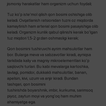
jismoniy harakatlar ham organizm uchun foydali;
Tuz koʻp isteʼmol qilish qon bosimi oshishiga olib
keladi. Ovqatlanish ratsionidan tuzni oz miqdorda
kamaytirish ham arterial qon bosimi pasayishiga olib
keladi. Organizm kunlik qabul qilinishi kerak boʻlgan
tuz miqdori 1,5-2 gr.dan oshmasligi kerak;
Qon bosimini tushiruvchi ayrim mahsulotlar ham
bor. Bularga meva va sabzavotlar kiradi, ayniqsa
tarkibida kaliy va magniy mikroelementlari koʻp
saqlovchi turlari. Bu kabi mevalarga kartoshka,
lavlagi, pomidor, dukkakli mahsulotlar, banan,
apelsin, kivi, uzum va anjir kiradi. Bundan
tashqari, qon bosimini
tushirishda boyarshnik, imbir, kurkuma, sarimsoq
piyoz, zaytun moyi va yongʻoq ham muhim
ahamiyatga ega.