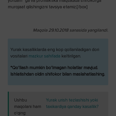
yordam” ga va profilaktika maqsadida shifokorga
murojaat qilishingizni tavsiya etamiz.[/box]
Maqola 29.10.2018 sanasida yangilandi.
Yurak kasalliklarda eng kop qollaniladigan dori
vositalari
mazkur sahifada
keltirilgan.
*Qo’llash mumkin bo’lmagan holatlar mavjud.
Ishlatishdan oldin shifokor bilan maslahatlashing.
Ushbu
Yurak urish tezlashishi yoki
maqolani ham
taxikardiya qanday kasallik?
o'qing: