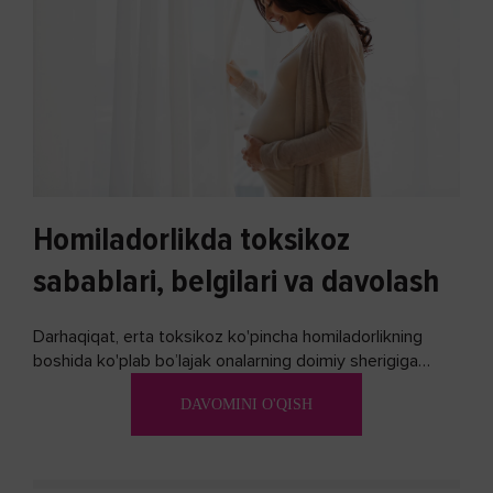
Homiladorlikda toksikoz
sabablari, belgilari va davolash
Darhaqiqat, erta toksikoz ko'pincha homiladorlikning
boshida ko'plab bo’lajak onalarning doimiy sherigiga
aylanadi. Ushbu noxush alomatlardan xalos bo'lishning
DAVOMINI O'QISH
biron bir usuli bormi?