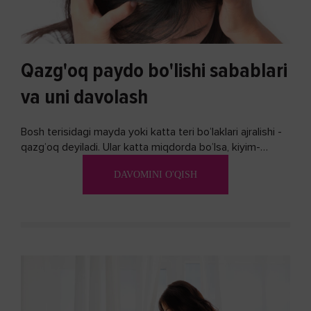
Qazg'oq paydo bo'lishi sabablari
va uni davolash
Bosh terisidagi mayda yoki katta teri bo’laklari ajralishi -
qazg’oq deyiladi. Ular katta miqdorda bo’lsa, kiyim-
kechakka tushib, yoqimsiz...
DAVOMINI O'QISH