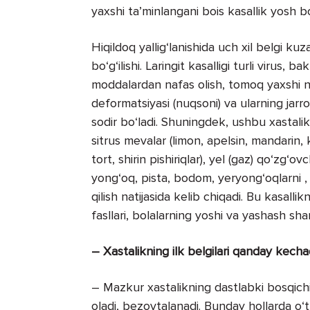
yaxshi ta’minlangani bois kasallik yosh b
Hiqildoq yallig‘lanishida uch xil belgi kuzat
bo‘g‘ilishi. Laringit kasalligi turli virus, 
moddalardan nafas olish, tomoq yaxshi n
deformatsiyasi (nuqsoni) va ularning jarro
sodir bo‘ladi. Shuningdek, ushbu xastalik
sitrus mevalar (limon, apelsin, mandarin, ki
tort, shirin pishiriqlar), yel (gaz) qo‘zg‘o
yong‘oq, pista, bodom, yeryong‘oqlarni , q
qilish natijasida kelib chiqadi. Bu kasalli
fasllari, bolalarning yoshi va yashash sh
– Xastalikning ilk belgilari qanday kecha
– Mazkur xastalikning dastlabki bosqichid
oladi, bezovtalanadi. Bunday hollarda o‘t