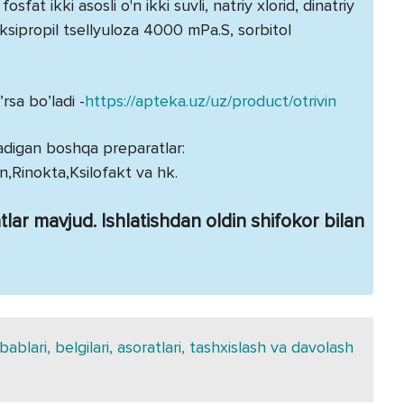
sfat ikki asosli o'n ikki suvli, natriy xlorid, dinatriy
ksipropil tsellyuloza 4000 mPa.S, sorbitol
rsa bo’ladi -
https://apteka.uz/uz/product/otrivin
iladigan boshqa preparatlar:
n,Rinokta,Ksilofakt va hk.
ar mavjud. Ishlatishdan oldin shifokor bilan
bablari, belgilari, asoratlari, tashxislash va davolash