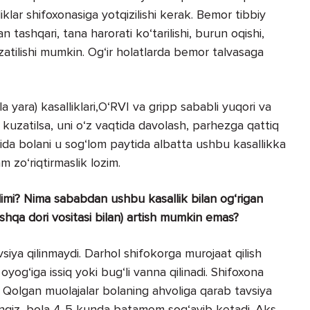
iklar shifoxonasiga yotqizilishi kerak. Bemor tibbiy
n tashqari, tana harorati ko‘tarilishi, burun oqishi,
uzatilishi mumkin. Og‘ir holatlarda bemor talvasaga
la yara) kasalliklari,O‘RVI va gripp sababli yuqori va
ri kuzatilsa, uni o‘z vaqtida davolash, parhezga qattiq
tida bolani u sog‘lom paytida albatta ushbu kasallikka
m zo‘riqtirmaslik lozim.
adimi? Nima sababdan ushbu kasallik bilan og‘rigan
shqa dori vositasi bilan) artish mumkin emas?
vsiya qilinmaydi. Darhol shifokorga murojaat qilish
yog‘iga issiq yoki bug‘li vanna qilinadi. Shifoxona
di. Qolgan muolajalar bolaning ahvoliga qarab tavsiya
sangiz, bola 4-5 kunda batamom sog‘ayib ketadi. Aks