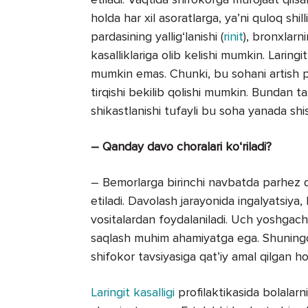
holda har xil asoratlarga, ya’ni quloq shilli
pardasining yallig‘lanishi (
rinit
), bronxlarni
kasalliklariga olib kelishi mumkin. Laring
mumkin emas. Chunki, bu sohani artish pa
tirqishi bekilib qolishi mumkin. Bundan tas
shikastlanishi tufayli bu soha yanada shi
– Qanday davo choralari ko‘riladi?
– Bemorlarga birinchi navbatda parhez qil
etiladi. Davolash jarayonida ingalyatsiya, 
vositalardan foydalaniladi. Uch yoshgacha
saqlash muhim ahamiyatga ega. Shuningdek
shifokor tavsiyasiga qat’iy amal qilgan ho
Laringit kasalligi
profilaktikasida bolalarni