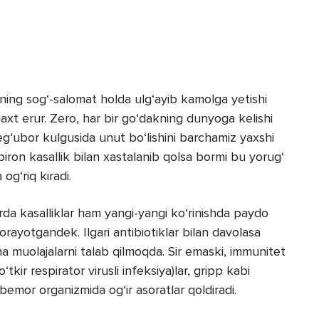
ing sog‘-salomat holda ulg‘ayib kamolga yetishi
xt erur. Zero, har bir go‘dakning dun­yoga kelishi
g‘ubor kulgusida unut bo‘lishini barchamiz yaxshi
ron kasallik bilan xastalanib qolsa bormi bu yorug‘
og‘riq kiradi.
da kasalliklar ham yangi-yangi ko‘rinishda paydo
rayotgandek. Ilgari antibiotiklar bilan davolasa
ha muolajalarni talab qilmoqda. Sir emaski, immunitet
tkir respirator virusli infeksiya)lar, gripp kabi
bemor organizmida og‘ir asoratlar qoldiradi.