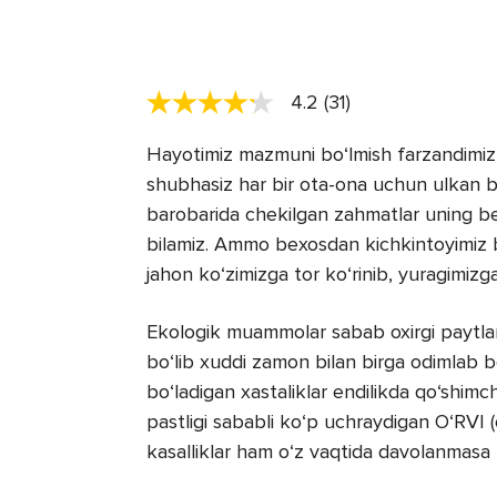
4.2 (31)
Hayotimiz mazmuni bo‘lmish farzandimizn
shubhasiz har bir ota-ona uchun ulkan ba
barobarida chekilgan zahmatlar uning be
bilamiz. Ammo bexosdan kichkintoyimiz bi
jahon ko‘zimizga tor ko‘rinib, yuragimizga 
Ekologik muammolar sabab oxirgi payt­lar
bo‘lib xuddi zamon bilan birga odimlab bo
bo‘ladigan xastaliklar endilikda qo‘shimc
pastligi sababli ko‘p uchraydigan O‘RVI (o‘
kasalliklar ham o‘z vaqtida davolanmasa 