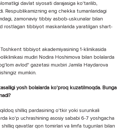
omatligi davlat siyosati darajasiga ko‘tarilib,
ildi. Respublikamizning eng chekka tumanlaridagi
mdagi, zamonaviy tibbiy asbob-uskunalar bilan
 rostlagan tibbiyot maskanlarida yaratilgan shart-
Toshkent tibbiyot akademiyasining 1-klinikasida
poliklinikasi mudiri Nodira Hoshimova bilan bolalarda
"Sog‘lom avlod" gazetasi muxbiri Jamila Haydarova
ishingiz mumkin.
 kasalligi yosh bolalarda ko‘proq kuzatilmoqda. Bunga
nadi?
iqildoq shilliq pardasining o‘tkir yoki surunkali
alarda ko‘p uchrashining asosiy sababi 6-7 yoshgacha
 shilliq qavatlar qon tomirlari va limfa tugunlari bilan