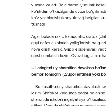
yuzaga keladi. Bola darhol yuqumli kasall
ko‘rikdan o‘tkazilganda ovozi bo‘g‘ilishida
ko‘z yoshlanishi (konyuktivit) belgilari k
tushadi.
Agar bolada raxit, kamqonlik, diatez (chil
quyi nafas a’zolarida yallig‘lanish belgila
rioya qilish kerak. Gripp epidemiyasi vaq
qarshi emlatish lozim. Ovoz bog‘lamini ha
– Laringitni uy sharoitida davolasa bo‘l
bemor tomog‘ini (Lyugol eritmasi yoki bo
– Bu kasallikni uy sharoitida davolash ta
lozim. Shifokor kelgunga qadar bolaning o
sharoitida ishqorli ingalyatsiya o‘tkazila
etiladi. Vaqtida shifokorga murojaat qil