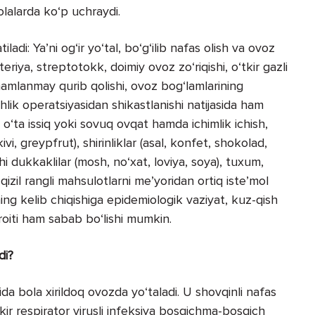
olalarda ko‘p uchraydi.
iladi: Ya’ni og‘ir yo‘tal, bo‘g‘ilib nafas olish va ovoz
bakteriya, streptotokk, doimiy ovoz zo‘riqishi, o‘tkir gazli
amlanmay qurib qolishi, ovoz bog‘lamlarining
hlik operatsiyasidan shikastlanishi natijasida ham
 o‘ta issiq yoki sovuq ovqat hamda ichimlik ichish,
vi, greypfrut), shirinlik­lar (asal, konfet, shokolad,
vchi dukkaklilar (mosh, no‘xat, loviya, soya), tuxum,
izil rangli mahsulotlarni me’yoridan ortiq iste’mol
kning kelib chiqishiga epidemiologik vaziyat, kuz-qish
aroiti ham sabab bo‘lishi mumkin.
di?
a bola xirildoq ovozda yo‘taladi. U shovqinli nafas
kir respirator virusli infeksiya bosqichma-bosqich