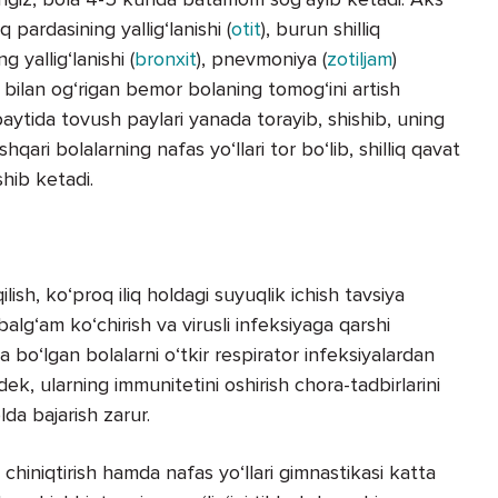
q pardasining yallig‘lanishi (
otit
), burun shilliq
ng yallig‘lanishi (
bronxit
), pnevmoniya (
zotiljam
)
it bilan og‘rigan bemor bolaning tomog‘ini artish
ytida tovush paylari yanada torayib, shishib, uning
hqari bolalarning nafas yo‘llari tor bo‘lib, shilliq qavat
shib ketadi.
ish, ko‘proq iliq holdagi suyuqlik ichish tavsiya
balg‘am ko‘chirish va virusli infeksiyaga qarshi
 bo‘lgan bolalarni o‘tkir respirator infeksiyalardan
, ularning immunitetini oshirish chora-tadbirlarini
lda bajarish zarur.
 chiniqtirish hamda nafas yo‘llari gimnastikasi katta