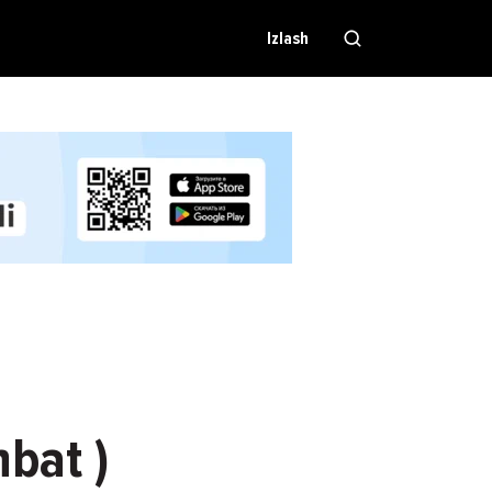
Izlash
hbat )