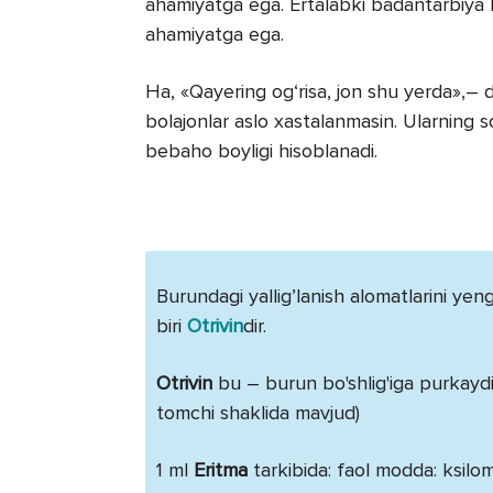
ahamiyatga ega. Ertalabki badantarbiya h
ahamiyatga ega.
Ha, «Qayering og‘risa, jon shu yerda»,–
bolajonlar aslo xastalanmasin. Ularning s
bebaho boyligi hisob­lanadi.
Burundagi yallig’lanish alomatlarini yen
biri
Otrivin
dir.
Otrivin
bu – burun bo'shlig'iga purkaydig
tomchi shaklida mavjud)
1 ml
Eritma
tarkibida: faol modda: ksilom