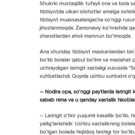
Shukrki mustaqillik tufayli ona va bola sal
tibbiyotda ulkan islohotlar amalga oshir
tibbiyot muassasalarigacha so‘nggi rusu
jihozlanmoqda. Zamonaviy ko‘rinishda qad
sharoitlardan aholi mamnun bo‘lmoqda.
Ana shunday tibbiyot maskanlaridan biri 
bo‘lib bolalar qabul bo‘limi va maslahat 
uchraydigan laringit xastaligi xususida 
suhbatlashdi. Quyida ushbu suhbatni o‘q
– Nodira opa, so‘nggi paytlarda laringit
sabab nima va u qanday xastalik hisobla
– Laringit o‘tkir yuqumli kasallik bo‘lib, h
yallig‘lanishidir. Ushbu xastalikning bol
bo‘lgan bolada hiqildoq teshigi tor bo‘lib,