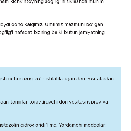
am kichkintoyning sog‘lig‘ini tiklashda muhim
 deydi dono xalqimiz. Umrimiz mazmuni bo‘lgan
og‘lig‘i nafaqat bizning balki butun jamiyatning
gish uchun eng ko’p ishlatiladigan dori vositalardan
an tomirlar toraytiruvchi dori vositasi (sprey va
etazolin gidroxloridi 1 mg. Yordamchi moddalar: