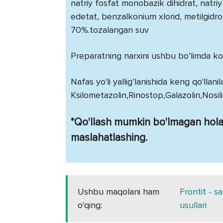
natriy fosfat monobazik dihidrat, natriy fo
edetat, benzalkonium xlorid, metilgidro
70%.tozalangan suv
Preparatning narxini ushbu bo’limda ko’
Nafas yo'li yallig’lanishida keng qo'llan
Ksilometazolin,Rinostop,Galazolin,Nosili
*Qo'llash mumkin bo'lmagan holatl
maslahatlashing.
Ushbu maqolani ham
Frontit - sa
o'qing:
usullari