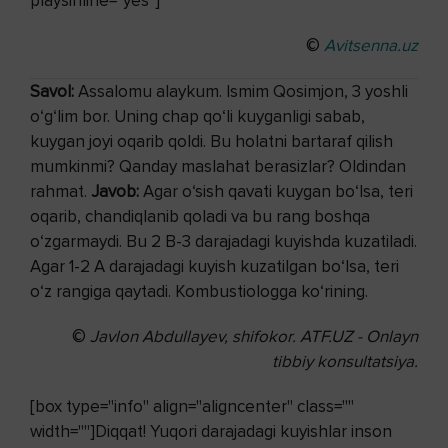
playsinline="yes"]
©
Avitsenna.uz
Savol:
Assalomu alaykum. Ismim Qosimjon, 3 yoshli
o‘g‘lim bor. Uning chap qo‘li kuyganligi sabab,
kuygan joyi oqarib qoldi. Bu holatni bartaraf qilish
mumkinmi? Qanday maslahat berasizlar? Oldindan
rahmat.
Javob:
Agar o‘sish qavati kuygan bo‘lsa, teri
oqarib, chandiqlanib qoladi va bu rang boshqa
o‘zgarmaydi. Bu 2 B-3 darajadagi kuyishda kuzatiladi.
Agar 1-2 A darajadagi kuyish kuzatilgan bo‘lsa, teri
o‘z rangiga qaytadi. Kombustiologga ko‘rining.
©
Javlon Abdullayev, shifokor.
ATF.UZ - Onlayn
tibbiy konsultatsiya.
[box type="info" align="aligncenter" class=""
width=""]Diqqat! Yuqori darajadagi kuyishlar inson