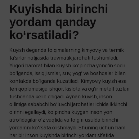
Kuyishda birinchi
yordam qanday
ko‘rsatiladi?
Kuyish deganda to‘qimalarning kimyoviy va termik
ta’sirlar natijasida travmatik jarohati tushuniladi.
Yuqori harorat bilan kuyish ko‘pincha yong‘in sodir
bo‘lganda, issiq jismlar, suv, yog‘ va boshqalar bilan
kontakda bo‘lganda kuzatiladi. Kimyoviy kuyish esa
teri qoplamasiga ishqor, kislota va og‘ir metall tuzlari
tushganda kelib chiqadi. Aynan kuyish, inson
o‘limiga sababchi bo‘luvchi jarohatlar ichida ikkinchi
o‘rinni egallaydi, ko‘pincha kuygan inson yon
atrofidagilar o‘z vaqtida va to‘g‘ri usulda birinchi
yordamni ko‘rsata olishmaydi. Shuning uchun ham
har bir inson kuyishda birinchi yordam sifatida