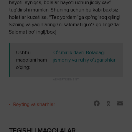
hayoti, ayniqsa, bolalar hayoti uchun jiddiy xavf
tug‘dirishi mumkin. Shuning uchun bu kabi baxtsiz
holatlar kuzatilsa, “Tez yordam”ga qo‘ng‘iroq qiling!
Sizning va yaqinlaringizni salomatligi o‘z qo‘lingizda!
Salomat bo‘ling![/box]
Ushbu
Oʻsmirlik davri. Boladagi
maqolani ham
jismoniy va ruhiy oʻzgarishlar
o'qing:
-
Reyting va sharhlar
TEGISHLI MAQOLALAR