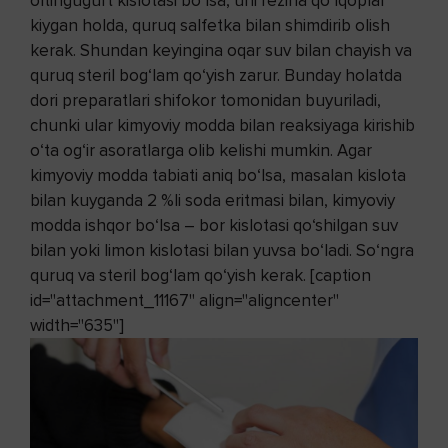
oltingugurt kislotasi bo‘lsa, uni rezina qo‘lqoplar
kiygan holda, quruq salfetka bilan shimdirib olish
kerak. Shundan keyingina oqar suv bilan chayish va
quruq steril bog‘lam qo‘yish zarur. Bunday holatda
dori preparatlari shifokor tomonidan buyuriladi,
chunki ular kimyoviy modda bilan reaksiyaga kirishib
o‘ta og‘ir asoratlarga olib kelishi mumkin. Agar
kimyoviy modda tabiati aniq bo‘lsa, masalan kislota
bilan kuyganda 2 %li soda eritmasi bilan, kimyoviy
modda ishqor bo‘lsa – bor kislotasi qo‘shilgan suv
bilan yoki limon kislotasi bilan yuvsa bo‘ladi. So‘ngra
quruq va steril bog‘lam qo‘yish kerak. [caption
id="attachment_11167" align="aligncenter"
width="635"]