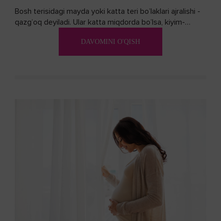
Bosh terisidagi mayda yoki katta teri bo’laklari ajralishi -
qazg’oq deyiladi. Ular katta miqdorda bo’lsa, kiyim-
kechakka tushib, yoqimsiz...
DAVOMINI O'QISH