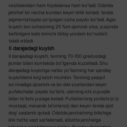
vositalaridan ham foydalansa ham bo‘ladi. Odatda
jatohat bir necha kundan keyin bitib ketadi, terida
pigmentatsiyasi yo‘qolgan soha paydo bo‘ladi. Agar
kuyish teri sohasining 25 %ini qamrab olsa, yuqorida
keltirilgani kabi birinchi tibbiy yordam ko‘rsatish
talab etiladi.
II darajadagi kuyish
II darajadagi kuyish, terining 70-100 gradusdagi
jismlar bilan kontakda bo‘lganda kuzatiladi. Shu
darajadagi kuyishga nafas yo‘llarining har qanday
kuyishlarini kirg‘azish mumkin. Terining yaqqol
ko‘rinadiga qizarishi va bir-ikki soatlardan keyin
pufakchalar paydo bo‘lishi, ularning ichi suyuqlik
bilan to‘lishi yuzaga keladi. Pufaklarning yorilishi (o‘zi
mustaqil, mexanik ta’sirlarsiz) dan keyin terida qizil
dog‘ saqlanib qoladi. Odatda jarohatning bitishiga
ikki hafta vaqt sarfalanadi, albatta jarohatga