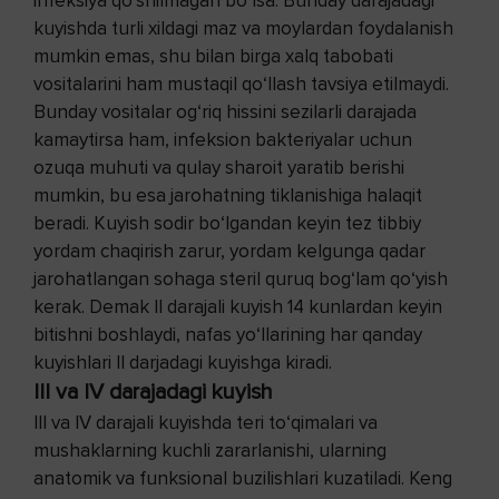
infeksiya qo‘shilmagan bo‘lsa. Bunday darajadagi
kuyishda turli xildagi maz va moylardan foydalanish
mumkin emas, shu bilan birga xalq tabobati
vositalarini ham mustaqil qo‘llash tavsiya etilmaydi.
Bunday vositalar og‘riq hissini sezilarli darajada
kamaytirsa ham, infeksion bakteriyalar uchun
ozuqa muhuti va qulay sharoit yaratib berishi
mumkin, bu esa jarohatning tiklanishiga halaqit
beradi. Kuyish sodir bo‘lgandan keyin tez tibbiy
yordam chaqirish zarur, yordam kelgunga qadar
jarohatlangan sohaga steril quruq bog‘lam qo‘yish
kerak. Demak II darajali kuyish 14 kunlardan keyin
bitishni boshlaydi, nafas yo‘llarining har qanday
kuyishlari II darjadagi kuyishga kiradi.
III va IV darajadagi kuyish
III va IV darajali kuyishda teri to‘qimalari va
mushaklarning kuchli zararlanishi, ularning
anatomik va funksional buzilishlari kuzatiladi. Keng