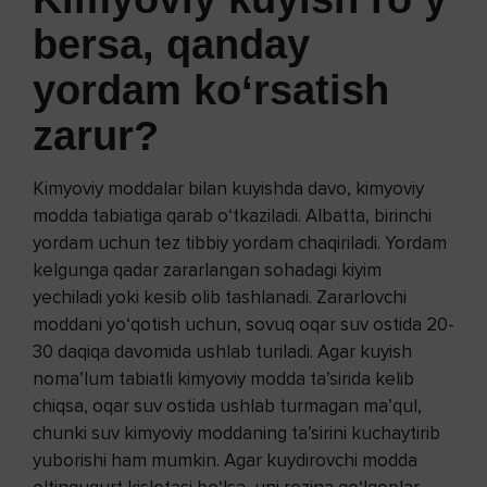
bersa, qanday
yordam ko‘rsatish
zarur?
Kimyoviy moddalar bilan kuyishda davo, kimyoviy
modda tabiatiga qarab o‘tkaziladi. Albatta, birinchi
yordam uchun tez tibbiy yordam chaqiriladi. Yordam
kelgunga qadar zararlangan sohadagi kiyim
yechiladi yoki kesib olib tashlanadi. Zararlovchi
moddani yo‘qotish uchun, sovuq oqar suv ostida 20-
30 daqiqa davomida ushlab turiladi. Agar kuyish
noma’lum tabiatli kimyoviy modda ta’sirida kelib
chiqsa, oqar suv ostida ushlab turmagan ma’qul,
chunki suv kimyoviy moddaning ta’sirini kuchaytirib
yuborishi ham mumkin. Agar kuydirovchi modda