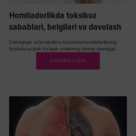
Homiladorlikda toksikoz
sabablari, belgilari va davolash
Darhaqiqat, erta toksikoz ko'pincha homiladorlikning
boshida ko'plab bo’lajak onalarning doimiy sherigiga
aylanadi. Ushbu noxush alomatlardan xalos bo'lishning
DAVOMINI O'QISH
biron bir usuli bormi?