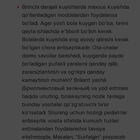
Birinchi darajali kuyishlarda maxsus kuyishda
qo‘llaniladigan moddalardan foydalansa
bo‘ladi. Agar yosh bola kuygan bo‘lsa, terini
qayta ishlashda e’tiborli bo‘lish kerak.
Bolalarda kuyishda eng asosiy qilinishi kerak
bo‘lgan chora antiseptikadir. Ota-onalar
doimo savollar berishadi, kuyganda paydo
bo‘ladigan pufakli yaralarni qanday qilib
zararsizlantirish va og‘riqni qanday
kamaytirish mumkin? Briliant yashili
(Бриллиантовый зелёный) va yod eritmasi
haqida unuting, bolakayning nozik terisiga
bunday vositalar qo‘zg‘atuvchi ta’sir
ko‘rsatadi. Shuning uchun hozirgi pediatrlar
antiseptik vosita sifatida kumush tuzlari
eritmalaridan foydalanishni tavsiya
etishmoqda. Masalan, "Surfalgin" preparati