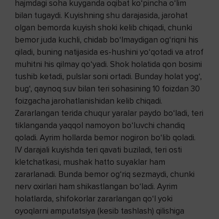
hajmdagi soha kuyganda oqibat ko‘pincha o‘lim
bilan tugaydi. Kuyishning shu darajasida, jarohat
olgan bemorda kuyish shoki kelib chiqadi, chunki
bemor juda kuchli, chidab bo‘lmaydigan og‘riqni his
qiladi, buning natijasida es-hushini yo‘qotadi va atrof
muhitni his qilmay qo‘yadi. Shok holatida qon bosimi
tushib ketadi, pulslar soni ortadi. Bunday holat yog‘,
bug‘, qaynoq suv bilan teri sohasining 10 foizdan 30
foizgacha jarohatlanishidan kelib chiqadi.
Zararlangan terida chuqur yaralar paydo bo‘ladi, teri
tiklanganda yaqqol namoyon bo‘luvchi chandiq
qoladi. Ayrim hollarda bemor nogiron bo‘lib qoladi.
IV darajali kuyishda teri qavati buziladi, teri osti
kletchatkasi, mushak hatto suyaklar ham
zararlanadi. Bunda bemor og‘riq sezmaydi, chunki
nerv oxirlari ham shikastlangan bo‘ladi. Ayrim
holatlarda, shifokorlar zararlangan qo‘l yoki
oyoqlarni amputatsiya (kesib tashlash) qilishiga