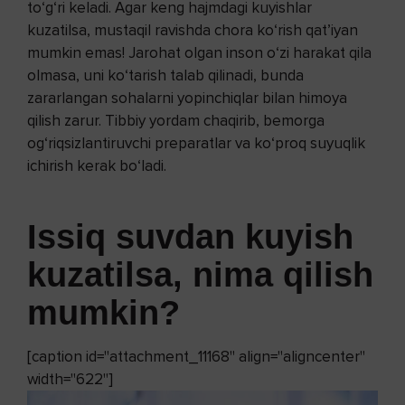
to‘g‘ri keladi. Agar keng hajmdagi kuyishlar
kuzatilsa, mustaqil ravishda chora ko‘rish qat’iyan
mumkin emas! Jarohat olgan inson o‘zi harakat qila
olmasa, uni ko‘tarish talab qilinadi, bunda
zararlangan sohalarni yopinchiqlar bilan himoya
qilish zarur. Tibbiy yordam chaqirib, bemorga
og‘riqsizlantiruvchi preparatlar va ko‘proq suyuqlik
ichirish kerak bo‘ladi.
Issiq suvdan kuyish
kuzatilsa, nima qilish
mumkin?
[caption id="attachment_11168" align="aligncenter"
width="622"]