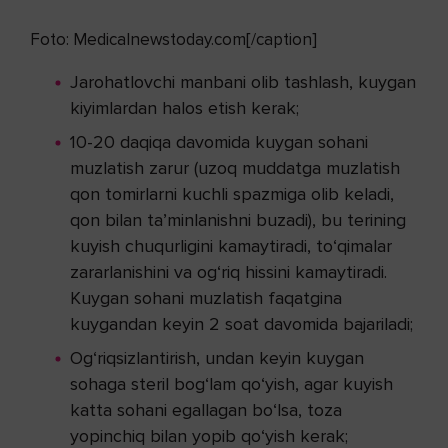
Foto: Medicalnewstoday.com[/caption]
Jarohatlovchi manbani olib tashlash, kuygan
kiyimlardan halos etish kerak;
10-20 daqiqa davomida kuygan sohani
muzlatish zarur (uzoq muddatga muzlatish
qon tomirlarni kuchli spazmiga olib keladi,
qon bilan ta’minlanishni buzadi), bu terining
kuyish chuqurligini kamaytiradi, to‘qimalar
zararlanishini va og‘riq hissini kamaytiradi.
Kuygan sohani muzlatish faqatgina
kuygandan keyin 2 soat davomida bajariladi;
Og‘riqsizlantirish, undan keyin kuygan
sohaga steril bog‘lam qo‘yish, agar kuyish
katta sohani egallagan bo‘lsa, toza
yopinchiq bilan yopib qo‘yish kerak;