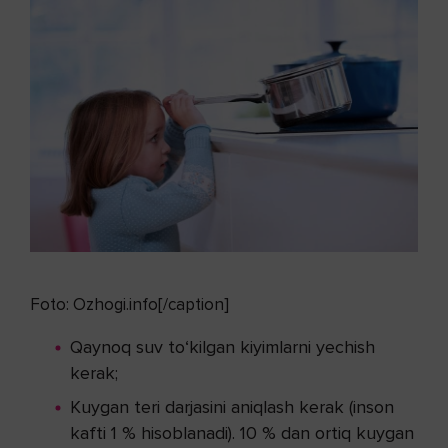
Foto: Ozhogi.info[/caption]
Qaynoq suv to‘kilgan kiyimlarni yechish
kerak;
Kuygan teri darjasini aniqlash kerak (inson
kafti 1 % hisoblanadi). 10 % dan ortiq kuygan