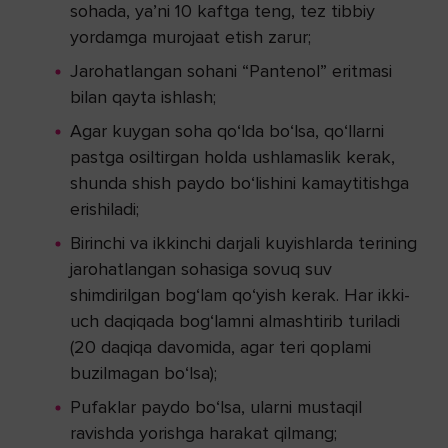
sohada, ya’ni 10 kaftga teng, tez tibbiy
yordamga murojaat etish zarur;
Jarohatlangan sohani “Pantenol” eritmasi
bilan qayta ishlash;
Agar kuygan soha qo‘lda bo‘lsa, qo‘llarni
pastga osiltirgan holda ushlamaslik kerak,
shunda shish paydo bo‘lishini kamaytitishga
erishiladi;
Birinchi va ikkinchi darjali kuyishlarda terining
jarohatlangan sohasiga sovuq suv
shimdirilgan bog‘lam qo‘yish kerak. Har ikki-
uch daqiqada bog‘lamni almashtirib turiladi
(20 daqiqa davomida, agar teri qoplami
buzilmagan bo‘lsa);
Pufaklar paydo bo‘lsa, ularni mustaqil
ravishda yorishga harakat qilmang;