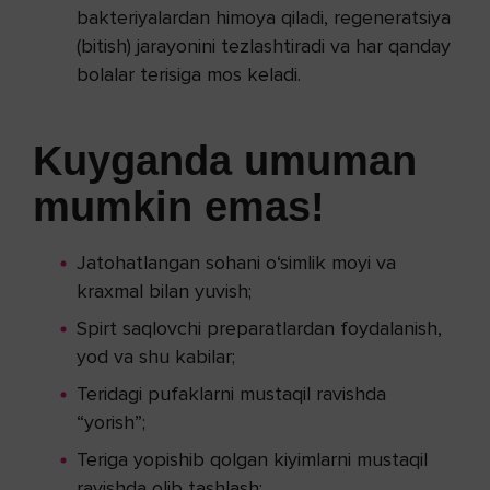
bakteriyalardan himoya qiladi, regeneratsiya
(bitish) jarayonini tezlashtiradi va har qanday
bolalar terisiga mos keladi.
Kuyganda umuman
mumkin emas!
Jatohatlangan sohani o‘simlik moyi va
kraxmal bilan yuvish;
Spirt saqlovchi preparatlardan foydalanish,
yod va shu kabilar;
Teridagi pufaklarni mustaqil ravishda
“yorish”;
Teriga yopishib qolgan kiyimlarni mustaqil
ravishda olib tashlash;