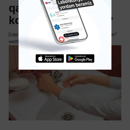
qanday yordam
ko‘rsatish mumkin?
[caption id="attachment_11166" align="aligncenter"
width="652"]