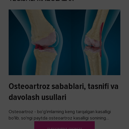
Osteoartroz sabablari, tasnifi va
davolash usullari
Osteoartroz - bo'g'imlarning keng tarqalgan kasalligi
bo'lib, so'ngi paytda osteoartroz kasalligi sonining
ko'payishi tendentsiyasi mavjud...