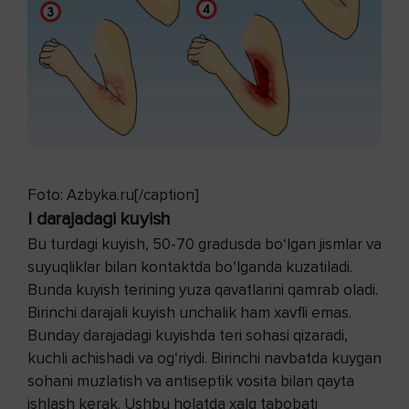
Foto: Azbyka.ru[/caption]
I darajadagi kuyish
Bu turdagi kuyish, 50-70 gradusda bo‘lgan jismlar va
suyuqliklar bilan kontaktda bo‘lganda kuzatiladi.
Bunda kuyish terining yuza qavatlarini qamrab oladi.
Birinchi darajali kuyish unchalik ham xavfli emas.
Bunday darajadagi kuyishda teri sohasi qizaradi,
kuchli achishadi va og‘riydi. Birinchi navbatda kuygan
sohani muzlatish va antiseptik vosita bilan qayta
ishlash kerak. Ushbu holatda xalq tabobati