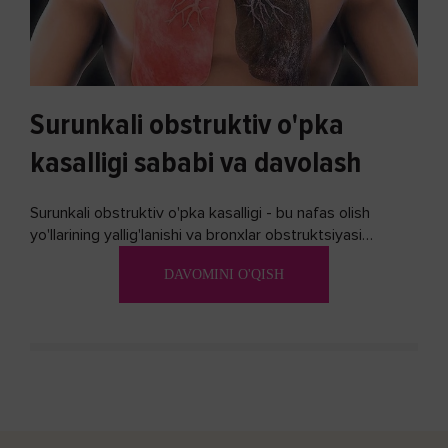
Surunkali obstruktiv o'pka
kasalligi sababi va davolash
Surunkali obstruktiv o'pka kasalligi - bu nafas olish
yo'llarining yallig'lanishi va bronxlar obstruktsiyasi
(shishishi) bilan tavsiflangan...
DAVOMINI O'QISH