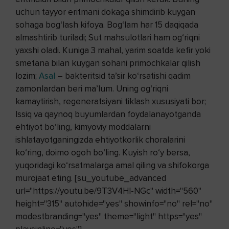
uchun tayyor eritmani dokaga shimdirib kuygan
sohaga bog‘lash kifoya. Bog‘lam har 15 daqiqada
almashtirib turiladi; Sut mahsulotlari ham og‘riqni
yaxshi oladi. Kuniga 3 mahal, yarim soatda kefir yoki
smetana bilan kuygan sohani primochkalar qilish
lozim;
Asal
– bakteritsid ta’sir ko‘rsatishi qadim
zamonlardan beri ma’lum. Uning og‘riqni
kamaytirish, regeneratsiyani tiklash xususiyati bor;
Issiq va qaynoq buyumlardan foydalanayotganda
ehtiyot bo‘ling, kimyoviy moddalarni
ishlatayotganingizda ehtiyotkorlik choralarini
ko‘ring, doimo ogoh bo‘ling. Kuyish ro‘y bersa,
yuqoridagi ko‘rsatmalarga amal qiling va shifokorga
murojaat eting. [su_youtube_advanced
url="https://youtu.be/9T3V4Hl-NGc" width="560"
height="315" autohide="yes" showinfo="no" rel="no"
modestbranding="yes" theme="light" https="yes"