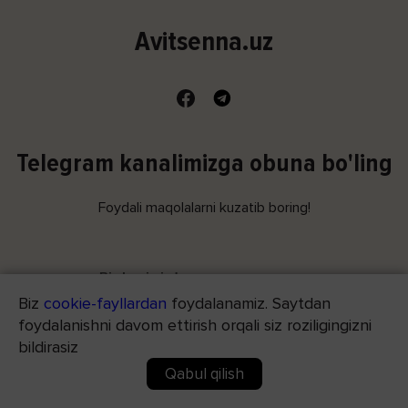
Avitsenna.uz
Telegram kanalimizga obuna bo'ling
Foydali maqolalarni kuzatib boring!
Biz haqimizda
Biz
cookie-fayllardan
foydalanamiz. Saytdan
foydalanishni davom ettirish orqali siz roziligingizni
Maxfiylik siyosati
bildirasiz
Qabul qilish
Biz bilan bog‘lanish