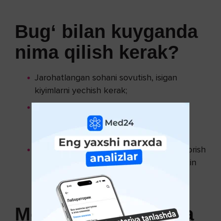
Bug‘ bilan kuyganda
nima qilish kerak?
Jarohatlangan sohani sovutish, isigan
kiyimlarni yechish kerak;
Teri sohasining 10 % dan ortiq qismi
zaralanganda shifokorga murojaat qilish
zarur;
Kuygan sohaga moy surish, pufaklarni yorish
hatto ularga qo‘l bilan tegish ham mumkin
emas.
Moy bilan kuyganda