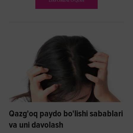
DAVOMINI O'QISH
Qazg'oq paydo bo'lishi sabablari
va uni davolash