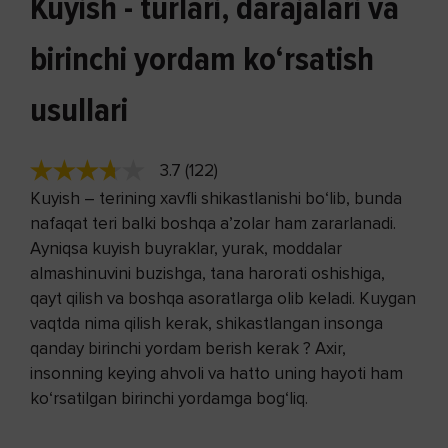
Kuyish - turlari, darajalari va
birinchi yordam ko‘rsatish
usullari
3.7 (122)
Kuyish – terining xavfli shikastlanishi bo‘lib, bunda
nafaqat teri balki boshqa a’zolar ham zararlanadi.
Ayniqsa kuyish buyraklar, yurak, moddalar
almashinuvini buzishga, tana harorati oshishiga,
qayt qilish va boshqa asoratlarga olib keladi. Kuygan
vaqtda nima qilish kerak, shikastlangan insonga
qanday birinchi yordam berish kerak ? Axir,
insonning keying ahvoli va hatto uning hayoti ham
ko‘rsatilgan birinchi yordamga bog‘liq.