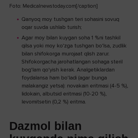
Foto: Medicalnewstoday.com[/caption]
Qanyoq moy tushgan teri sohasini sovuq
oqar suvda ushlab turish;
Agar moy bilan kuygan soha 1 %ni tashkil
qilsa yoki moy ko‘zga tushgan bo‘lsa, zudlik
bilan shifokorga murojaat qlish zarur.
Shifokorgacha jarohatlangan sohaga steril
bog‘lam qo‘yish kerak. Analgetiklardan
foydalansa ham bo‘ladi (agar bunga
malakangiz yetsa): novakain eritmasi (4-5 %),
lidokain, albutsid eritmasi (10-20 %),
levomitsetin (0,2 %) eritma.
Dazmol bilan