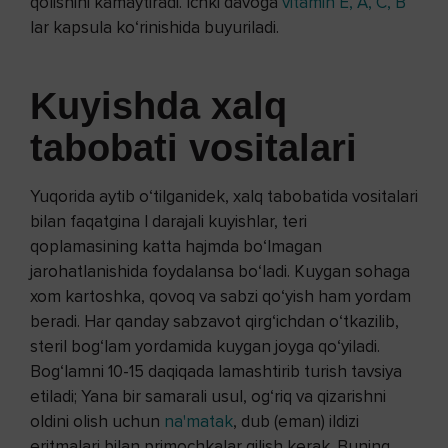
qolishini kamaytiradi. Ichki davoga
vitamin E, A, C, B
lar kapsula ko‘rinishida buyuriladi.
Kuyishda xalq
tabobati vositalari
Yuqorida aytib o‘tilganidek, xalq tabobatida vositalari
bilan faqatgina I darajali kuyishlar, teri
qoplamasining katta hajmda bo‘lmagan
jarohatlanishida foydalansa bo‘ladi. Kuygan sohaga
xom kartoshka, qovoq va sabzi qo‘yish ham yordam
beradi. Har qanday sabzavot qirg‘ichdan o‘tkazilib,
steril bog‘lam yordamida kuygan joyga qo‘yiladi.
Bog‘lamni 10-15 daqiqada lamashtirib turish tavsiya
etiladi; Yana bir samarali usul, og‘riq va qizarishni
oldini olish uchun
na'matak
, dub (eman) ildizi
eritmalari bilan primochkalar qilish kerak. Buning