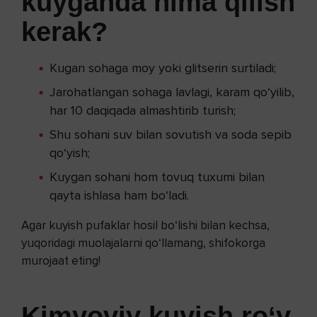
kuyganda nima qilish
kerak?
Kugan sohaga moy yoki glitserin surtiladi;
Jarohatlangan sohaga lavlagi, karam qo‘yilib,
har 10 daqiqada almashtirib turish;
Shu sohani suv bilan sovutish va soda sepib
qo‘yish;
Kuygan sohani hom tovuq tuxumi bilan
qayta ishlasa ham bo‘ladi.
Agar kuyish pufaklar hosil bo‘lishi bilan kechsa,
yuqoridagi muolajalarni qo‘llamang, shifokorga
murojaat eting!
Kimyoviy kuyish ro‘y